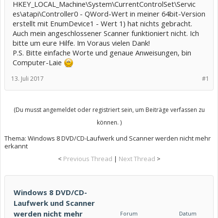
HKEY_LOCAL_Machine\System\CurrentControlSet\Servic
es\atapi\Controller0 - QWord-Wert in meiner 64bit-Version
erstellt mit EnumDevice1 - Wert 1) hat nichts gebracht.
Auch mein angeschlossener Scanner funktioniert nicht. Ich
bitte um eure Hilfe. Im Voraus vielen Dank!
P.S. Bitte einfache Worte und genaue Anweisungen, bin
Computer-Laie
13. Juli 2017
#1
(Du musst angemeldet oder registriert sein, um Beiträge verfassen zu
können. )
Thema:
Windows 8 DVD/CD-Laufwerk und Scanner werden nicht mehr
erkannt
<
Previous Thread
|
Next Thread
>
Windows 8 DVD/CD-
Laufwerk und Scanner
werden nicht mehr
Forum
Datum