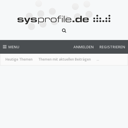
MENU
ANMELDEN
REGISTRIEREN
Heutige Themen
Themen mit aktuellen Beiträgen
...