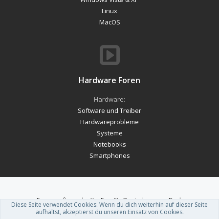
Linux
MacOS
Hardware Foren
Hardware:
Software und Treiber
Hardwareprobleme
Systeme
Notebooks
Smartphones
Forum software by XenForo™
-
Deutsch von xenDach
Diese Seite verwendet Cookies. Wenn du dich weiterhin auf dieser Seite
Theme designed by
ThemeHouse
.
aufhältst, akzeptierst du unseren Einsatz von Cookies.