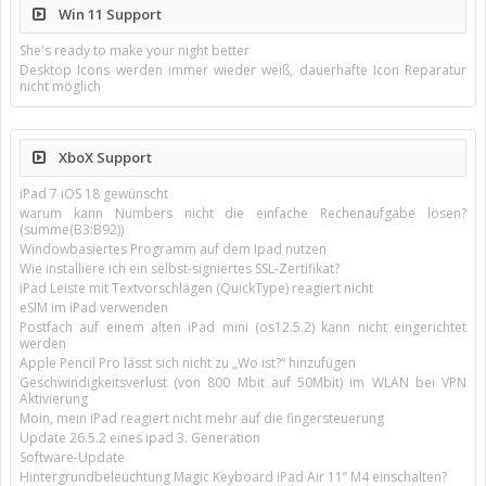
Win 11 Support
She's ready to make your night better
Desktop Icons werden immer wieder weiß, dauerhafte Icon Reparatur
nicht möglich
XboX Support
iPad 7 iOS 18 gewünscht
warum kann Numbers nicht die einfache Rechenaufgabe lösen?
(summe(B3:B92))
Windowbasiertes Programm auf dem Ipad nutzen
Wie installiere ich ein selbst-signiertes SSL-Zertifikat?
iPad Leiste mit Textvorschlägen (QuickType) reagiert nicht
eSIM im iPad verwenden
Postfach auf einem alten iPad mini (os12.5.2) kann nicht eingerichtet
werden
Apple Pencil Pro lässt sich nicht zu „Wo ist?“ hinzufügen
Geschwindigkeitsverlust (von 800 Mbit auf 50Mbit) im WLAN bei VPN
Aktivierung
Moin, mein iPad reagiert nicht mehr auf die fingersteuerung
Update 26.5.2 eines ipad 3. Generation
Software-Update
Hintergrundbeleuchtung Magic Keyboard iPad Air 11’’ M4 einschalten?