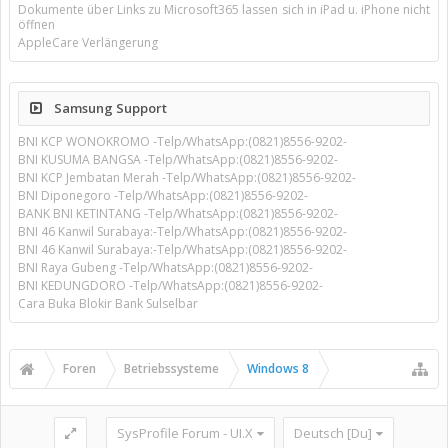
Dokumente über Links zu Microsoft365 lassen sich in iPad u. iPhone nicht
öffnen
AppleCare Verlängerung
Samsung Support
BNI KCP WONOKROMO -Telp/WhatsApp:(0821)8556-9202-
BNI KUSUMA BANGSA -Telp/WhatsApp:(0821)8556-9202-
BNI KCP Jembatan Merah -Telp/WhatsApp:(0821)8556-9202-
BNI Diponegoro -Telp/WhatsApp:(0821)8556-9202-
BANK BNI KETINTANG -Telp/WhatsApp:(0821)8556-9202-
BNI 46 Kanwil Surabaya:-Telp/WhatsApp:(0821)8556-9202-
BNI 46 Kanwil Surabaya:-Telp/WhatsApp:(0821)8556-9202-
BNI Raya Gubeng -Telp/WhatsApp:(0821)8556-9202-
BNI KEDUNGDORO -Telp/WhatsApp:(0821)8556-9202-
Cara Buka Blokir Bank Sulselbar
Foren
Betriebssysteme
Windows 8
SysProfile Forum - UI.X
Deutsch [Du]