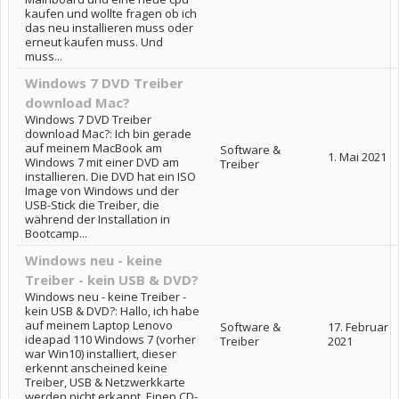
kaufen und wollte fragen ob ich
das neu installieren muss oder
erneut kaufen muss. Und
muss...
Windows 7 DVD Treiber
download Mac?
Windows 7 DVD Treiber
download Mac?: Ich bin gerade
auf meinem MacBook am
Software &
1. Mai 2021
Windows 7 mit einer DVD am
Treiber
installieren. Die DVD hat ein ISO
Image von Windows und der
USB-Stick die Treiber, die
während der Installation in
Bootcamp...
Windows neu - keine
Treiber - kein USB & DVD?
Windows neu - keine Treiber -
kein USB & DVD?: Hallo, ich habe
auf meinem Laptop Lenovo
Software &
17. Februar
ideapad 110 Windows 7 (vorher
Treiber
2021
war Win10) installiert, dieser
erkennt anscheined keine
Treiber, USB & Netzwerkkarte
werden nicht erkannt. Einen CD-