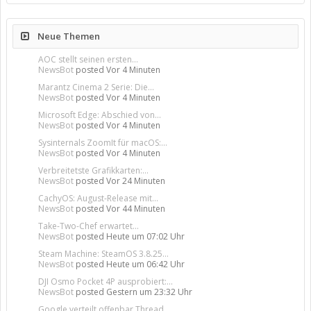
Neue Themen
AOC stellt seinen ersten...
NewsBot
posted
Vor 4 Minuten
Marantz Cinema 2 Serie: Die...
NewsBot
posted
Vor 4 Minuten
Microsoft Edge: Abschied von...
NewsBot
posted
Vor 4 Minuten
Sysinternals ZoomIt für macOS:...
NewsBot
posted
Vor 4 Minuten
Verbreitetste Grafikkarten:...
NewsBot
posted
Vor 24 Minuten
CachyOS: August-Release mit...
NewsBot
posted
Vor 44 Minuten
Take-Two-Chef erwartet...
NewsBot
posted
Heute um 07:02 Uhr
Steam Machine: SteamOS 3.8.25...
NewsBot
posted
Heute um 06:42 Uhr
DJI Osmo Pocket 4P ausprobiert:...
NewsBot
posted
Gestern um 23:32 Uhr
Google verteilt offenbar Thread...