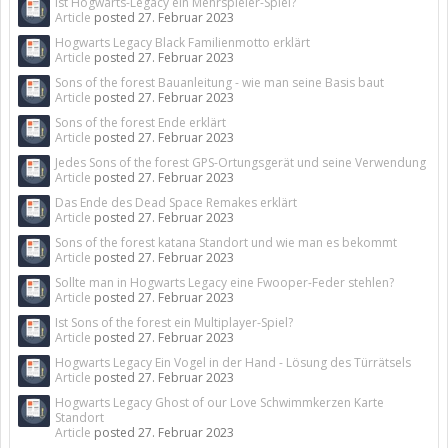
Ist Hogwarts-Legacy ein Mehrspieler-Spiel?
Article
posted
27. Februar 2023
Hogwarts Legacy Black Familienmotto erklärt
Article
posted
27. Februar 2023
Sons of the forest Bauanleitung - wie man seine Basis baut
Article
posted
27. Februar 2023
Sons of the forest Ende erklärt
Article
posted
27. Februar 2023
Jedes Sons of the forest GPS-Ortungsgerät und seine Verwendung
Article
posted
27. Februar 2023
Das Ende des Dead Space Remakes erklärt
Article
posted
27. Februar 2023
Sons of the forest katana Standort und wie man es bekommt
Article
posted
27. Februar 2023
Sollte man in Hogwarts Legacy eine Fwooper-Feder stehlen?
Article
posted
27. Februar 2023
Ist Sons of the forest ein Multiplayer-Spiel?
Article
posted
27. Februar 2023
Hogwarts Legacy Ein Vogel in der Hand - Lösung des Türrätsels
Article
posted
27. Februar 2023
Hogwarts Legacy Ghost of our Love Schwimmkerzen Karte
Standort
Article
posted
27. Februar 2023