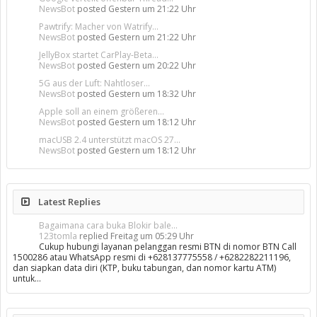
NewsBot
posted
Gestern um 21:22 Uhr
Pawtrify: Macher von Watrify...
NewsBot
posted
Gestern um 21:22 Uhr
JellyBox startet CarPlay-Beta...
NewsBot
posted
Gestern um 20:22 Uhr
5G aus der Luft: Nahtloser...
NewsBot
posted
Gestern um 18:32 Uhr
Apple soll an einem größeren...
NewsBot
posted
Gestern um 18:12 Uhr
macUSB 2.4 unterstützt macOS 27...
NewsBot
posted
Gestern um 18:12 Uhr
Latest Replies
Bagaimana cara buka Blokir bale...
123tomla
replied
Freitag um 05:29 Uhr
Cukup hubungi layanan pelanggan resmi BTN di nomor BTN Call
1500286 atau WhatsApp resmi di +628137775558 / +6282282211196,
dan siapkan data diri (KTP, buku tabungan, dan nomor kartu ATM)
untuk…