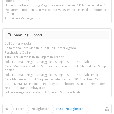
Software-Update
Hintergrundbeleuchtung Magic Keyboard iPad Air 11’’ M4 einschalten?
Dokumente über Links zu Microsoft365 lassen sich in iPad u. iPhone nicht
öffnen
AppleCare Verlängerung
Samsung Support
Call Center Agoda
Bagaimana Cara Menghubungi Call Center Agoda
Reschedule Citilink
Tata Cara Membatalkan Pinjaman Kreditku
Solusi utama mengatasi tunggakan SPinjam Shopee adalah
Cara Menghapus Akun Shopee Permanen untuk Mengakhiri SPinjam
adalah
Solusi utama mengatasi tunggakan SPinjam Shopee adalah simakla
Cara Menambah Limit Shopee PayLater Terbaru 2026 Terbukti Cair
Cara Minta Keringanan Pembayaran Shopee SPinjam kena denda
keterlambatan pembayaran
Solusi keringanan denda 50% Spinjam Shope adalah
Foren
Neuigkeiten
PCGH-Neuigkeiten