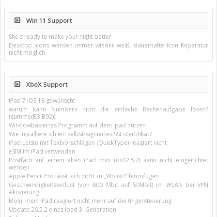
Win 11 Support
She's ready to make your night better
Desktop Icons werden immer wieder weiß, dauerhafte Icon Reparatur
nicht möglich
XboX Support
iPad 7 iOS 18 gewünscht
warum kann Numbers nicht die einfache Rechenaufgabe lösen?
(summe(B3:B92))
Windowbasiertes Programm auf dem Ipad nutzen
Wie installiere ich ein selbst-signiertes SSL-Zertifikat?
iPad Leiste mit Textvorschlägen (QuickType) reagiert nicht
eSIM im iPad verwenden
Postfach auf einem alten iPad mini (os12.5.2) kann nicht eingerichtet
werden
Apple Pencil Pro lässt sich nicht zu „Wo ist?“ hinzufügen
Geschwindigkeitsverlust (von 800 Mbit auf 50Mbit) im WLAN bei VPN
Aktivierung
Moin, mein iPad reagiert nicht mehr auf die fingersteuerung
Update 26.5.2 eines ipad 3. Generation