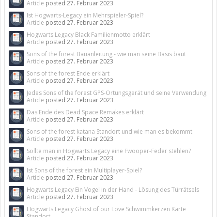
Article
posted
27. Februar 2023
Ist Hogwarts-Legacy ein Mehrspieler-Spiel?
Article
posted
27. Februar 2023
Hogwarts Legacy Black Familienmotto erklärt
Article
posted
27. Februar 2023
Sons of the forest Bauanleitung - wie man seine Basis baut
Article
posted
27. Februar 2023
Sons of the forest Ende erklärt
Article
posted
27. Februar 2023
Jedes Sons of the forest GPS-Ortungsgerät und seine Verwendung
Article
posted
27. Februar 2023
Das Ende des Dead Space Remakes erklärt
Article
posted
27. Februar 2023
Sons of the forest katana Standort und wie man es bekommt
Article
posted
27. Februar 2023
Sollte man in Hogwarts Legacy eine Fwooper-Feder stehlen?
Article
posted
27. Februar 2023
Ist Sons of the forest ein Multiplayer-Spiel?
Article
posted
27. Februar 2023
Hogwarts Legacy Ein Vogel in der Hand - Lösung des Türrätsels
Article
posted
27. Februar 2023
Hogwarts Legacy Ghost of our Love Schwimmkerzen Karte
Standort