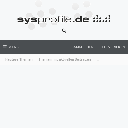
MENU
ANMELDEN
REGISTRIEREN
Heutige Themen
Themen mit aktuellen Beiträgen
...