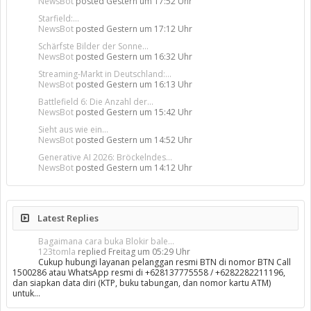
NewsBot
posted
Gestern um 17:52 Uhr
Starfield:...
NewsBot
posted
Gestern um 17:12 Uhr
Schärfste Bilder der Sonne...
NewsBot
posted
Gestern um 16:32 Uhr
Streaming-Markt in Deutschland:...
NewsBot
posted
Gestern um 16:13 Uhr
Battlefield 6: Die Anzahl der...
NewsBot
posted
Gestern um 15:42 Uhr
Sieht aus wie ein...
NewsBot
posted
Gestern um 14:52 Uhr
Generative AI 2026: Bröckelndes...
NewsBot
posted
Gestern um 14:12 Uhr
Latest Replies
Bagaimana cara buka Blokir bale...
123tomla
replied
Freitag um 05:29 Uhr
Cukup hubungi layanan pelanggan resmi BTN di nomor BTN Call
1500286 atau WhatsApp resmi di +628137775558 / +6282282211196,
dan siapkan data diri (KTP, buku tabungan, dan nomor kartu ATM)
untuk…