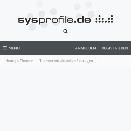
MENU
ANMELDEN
REGISTRIEREN
Heutige Themen
Themen mit aktuellen Beiträgen
...