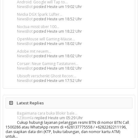
Android: Google will Tap to...
NewsBot
posted
Heute um 19:02 Uhr
Nvidia DGX Spark: Lüfter...
NewsBot
posted
Heute um 18:52 Uhr
Noctua misst über 100...
NewsBot
posted
Heute um 18:22 Uhr
OpenMouse will Gaming-Mäuse...
NewsBot
posted
Heute um 18:02 Uhr
Adobe mit neuem...
NewsBot
posted
Heute um 18:02 Uhr
Corsair: Neue Gaming-Tastaturen...
NewsBot
posted
Heute um 18:02 Uhr
Ubisoft verschenkt Ghost Recon:...
NewsBot
posted
Heute um 17:52 Uhr
Latest Replies
Bagaimana cara buka Blokir bale...
123tomla
replied
Heute um 05:29 Uhr
Cukup hubungi layanan pelanggan resmi BTN di nomor BTN Call
1500286 atau WhatsApp resmi di +628137775558 / +6282282211196,
dan siapkan data diri (KTP, buku tabungan, dan nomor kartu ATM)
untuk…