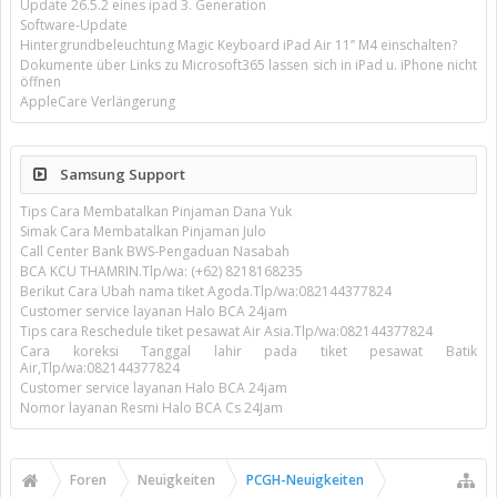
Update 26.5.2 eines ipad 3. Generation
Software-Update
Hintergrundbeleuchtung Magic Keyboard iPad Air 11’’ M4 einschalten?
Dokumente über Links zu Microsoft365 lassen sich in iPad u. iPhone nicht
öffnen
AppleCare Verlängerung
Samsung Support
Tips Cara Membatalkan Pinjaman Dana Yuk
Simak Cara Membatalkan Pinjaman Julo
Call Center Bank BWS-Pengaduan Nasabah
BCA KCU THAMRIN.Tlp/wa: (+62) 8218168235
Berikut Cara Ubah nama tiket Agoda.Tlp/wa:082144377824
Customer service layanan Halo BCA 24jam
Tips cara Reschedule tiket pesawat Air Asia.Tlp/wa:082144377824
Cara koreksi Tanggal lahir pada tiket pesawat Batik
Air,Tlp/wa:082144377824
Customer service layanan Halo BCA 24jam
Nomor layanan Resmi Halo BCA Cs 24Jam
Foren
Neuigkeiten
PCGH-Neuigkeiten