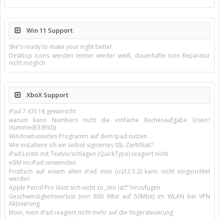
Win 11 Support
She's ready to make your night better
Desktop Icons werden immer wieder weiß, dauerhafte Icon Reparatur
nicht möglich
XboX Support
iPad 7 iOS 18 gewünscht
warum kann Numbers nicht die einfache Rechenaufgabe lösen?
(summe(B3:B92))
Windowbasiertes Programm auf dem Ipad nutzen
Wie installiere ich ein selbst-signiertes SSL-Zertifikat?
iPad Leiste mit Textvorschlägen (QuickType) reagiert nicht
eSIM im iPad verwenden
Postfach auf einem alten iPad mini (os12.5.2) kann nicht eingerichtet
werden
Apple Pencil Pro lässt sich nicht zu „Wo ist?“ hinzufügen
Geschwindigkeitsverlust (von 800 Mbit auf 50Mbit) im WLAN bei VPN
Aktivierung
Moin, mein iPad reagiert nicht mehr auf die fingersteuerung