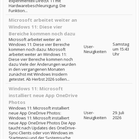
experimentell DirectX 11 mit
Hardwarebeschleunigung. Die
Funktion...
Microsoft arbeitet weiter an
Windows 11: Diese vier
Bereiche kommen noch dazu
Microsoft arbeitet weiter an
Samstag
Windows 11: Diese vier Bereiche
User-
um 15:43
kommen noch dazu: Microsoft
Neuigkeiten
Uhr
arbeitet weiter an Windows 11:
Diese vier Bereiche kommen noch
dazu Viele der Änderungen wurden
in den vergangenen Monaten
zunächst mit Windows Insidern
getestet. Ab Herbst 2026 sollen...
Windows 11: Microsoft
installiert neue App OneDrive
Photos
Windows 11: Microsoft installiert
User-
29. Juli
neue App OneDrive Photos:
Neuigkeiten
2026
Windows 11: Microsoft installiert
neue App OneDrive Photos Die App
taucht nach Updates des OneDrive-
Sync-Clients oder von Windows im
Startmenü und der Systemsuche