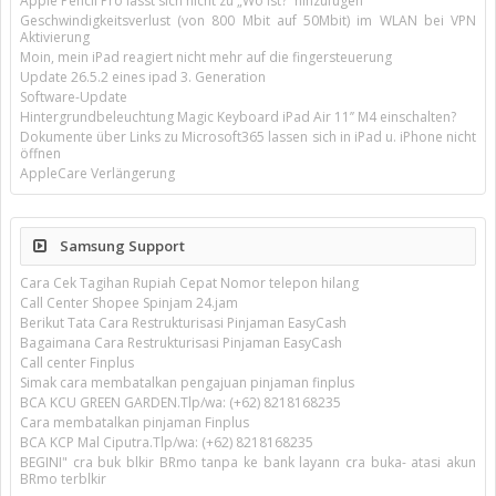
Apple Pencil Pro lässt sich nicht zu „Wo ist?“ hinzufügen
Geschwindigkeitsverlust (von 800 Mbit auf 50Mbit) im WLAN bei VPN
Aktivierung
Moin, mein iPad reagiert nicht mehr auf die fingersteuerung
Update 26.5.2 eines ipad 3. Generation
Software-Update
Hintergrundbeleuchtung Magic Keyboard iPad Air 11’’ M4 einschalten?
Dokumente über Links zu Microsoft365 lassen sich in iPad u. iPhone nicht
öffnen
AppleCare Verlängerung
Samsung Support
Cara Cek Tagihan Rupiah Cepat Nomor telepon hilang
Call Center Shopee Spinjam 24.jam
Berikut Tata Cara Restrukturisasi Pinjaman EasyCash
Bagaimana Cara Restrukturisasi Pinjaman EasyCash
Call center Finplus
Simak cara membatalkan pengajuan pinjaman finplus
BCA KCU GREEN GARDEN.Tlp/wa: (+62) 8218168235
Cara membatalkan pinjaman Finplus
BCA KCP Mal Ciputra.Tlp/wa: (+62) 8218168235
BEGINI" cra buk blkir BRmo tanpa ke bank layann cra buka- atasi akun
BRmo terblkir