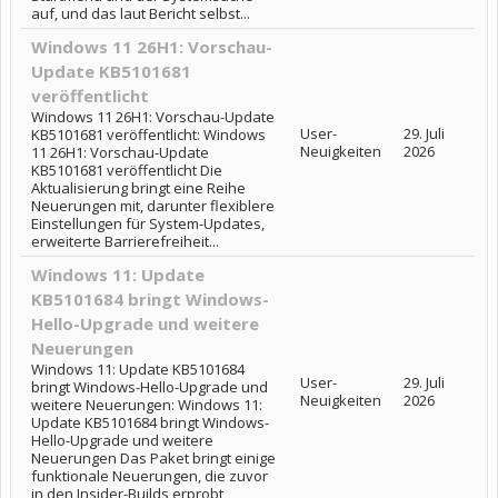
auf, und das laut Bericht selbst...
Windows 11 26H1: Vorschau-
Update KB5101681
veröffentlicht
Windows 11 26H1: Vorschau-Update
User-
29. Juli
KB5101681 veröffentlicht: Windows
Neuigkeiten
2026
11 26H1: Vorschau-Update
KB5101681 veröffentlicht Die
Aktualisierung bringt eine Reihe
Neuerungen mit, darunter flexiblere
Einstellungen für System-Updates,
erweiterte Barrierefreiheit...
Windows 11: Update
KB5101684 bringt Windows-
Hello-Upgrade und weitere
Neuerungen
Windows 11: Update KB5101684
User-
29. Juli
bringt Windows-Hello-Upgrade und
Neuigkeiten
2026
weitere Neuerungen: Windows 11:
Update KB5101684 bringt Windows-
Hello-Upgrade und weitere
Neuerungen Das Paket bringt einige
funktionale Neuerungen, die zuvor
in den Insider-Builds erprobt