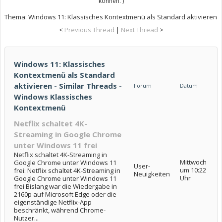
können. )
Thema:
Windows 11: Klassisches Kontextmenü als Standard aktivieren
<
Previous Thread
|
Next Thread
>
Windows 11: Klassisches
Kontextmenü als Standard
aktivieren - Similar Threads -
Forum
Datum
Windows Klassisches
Kontextmenü
Netflix schaltet 4K-
Streaming in Google Chrome
unter Windows 11 frei
Netflix schaltet 4K-Streaming in
Mittwoch
Google Chrome unter Windows 11
User-
um 10:22
frei: Netflix schaltet 4K-Streaming in
Neuigkeiten
Uhr
Google Chrome unter Windows 11
frei Bislang war die Wiedergabe in
2160p auf Microsoft Edge oder die
eigenständige Netflix-App
beschränkt, während Chrome-
Nutzer...