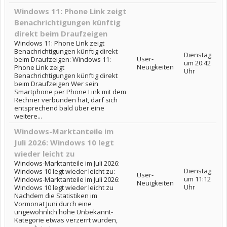
Windows 11: Phone Link zeigt
Benachrichtigungen künftig
direkt beim Draufzeigen
Windows 11: Phone Link zeigt
Benachrichtigungen künftig direkt
Dienstag
User-
beim Draufzeigen: Windows 11:
um 20:42
Neuigkeiten
Phone Link zeigt
Uhr
Benachrichtigungen künftig direkt
beim Draufzeigen Wer sein
Smartphone per Phone Link mit dem
Rechner verbunden hat, darf sich
entsprechend bald über eine
weitere...
Windows-Marktanteile im
Juli 2026: Windows 10 legt
wieder leicht zu
Windows-Marktanteile im Juli 2026:
Dienstag
Windows 10 legt wieder leicht zu:
User-
um 11:12
Windows-Marktanteile im Juli 2026:
Neuigkeiten
Uhr
Windows 10 legt wieder leicht zu
Nachdem die Statistiken im
Vormonat Juni durch eine
ungewöhnlich hohe Unbekannt-
Kategorie etwas verzerrt wurden,