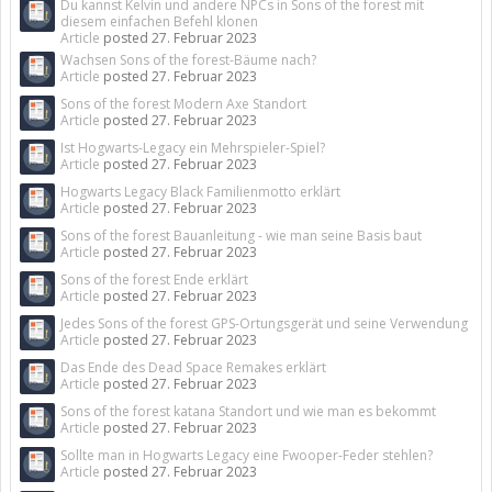
Du kannst Kelvin und andere NPCs in Sons of the forest mit
diesem einfachen Befehl klonen
Article
posted
27. Februar 2023
Wachsen Sons of the forest-Bäume nach?
Article
posted
27. Februar 2023
Sons of the forest Modern Axe Standort
Article
posted
27. Februar 2023
Ist Hogwarts-Legacy ein Mehrspieler-Spiel?
Article
posted
27. Februar 2023
Hogwarts Legacy Black Familienmotto erklärt
Article
posted
27. Februar 2023
Sons of the forest Bauanleitung - wie man seine Basis baut
Article
posted
27. Februar 2023
Sons of the forest Ende erklärt
Article
posted
27. Februar 2023
Jedes Sons of the forest GPS-Ortungsgerät und seine Verwendung
Article
posted
27. Februar 2023
Das Ende des Dead Space Remakes erklärt
Article
posted
27. Februar 2023
Sons of the forest katana Standort und wie man es bekommt
Article
posted
27. Februar 2023
Sollte man in Hogwarts Legacy eine Fwooper-Feder stehlen?
Article
posted
27. Februar 2023