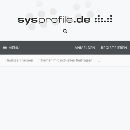
MENU
ANMELDEN
REGISTRIEREN
Heutige Themen
Themen mit aktuellen Beiträgen
...