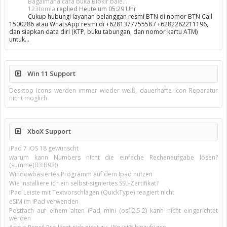
Bagaimana cara buka Blokir bale...
123tomla
replied
Heute um 05:29 Uhr
Cukup hubungi layanan pelanggan resmi BTN di nomor BTN Call
1500286 atau WhatsApp resmi di +628137775558 / +6282282211196,
dan siapkan data diri (KTP, buku tabungan, dan nomor kartu ATM)
untuk…
Win 11 Support
Desktop Icons werden immer wieder weiß, dauerhafte Icon Reparatur
nicht möglich
XboX Support
iPad 7 iOS 18 gewünscht
warum kann Numbers nicht die einfache Rechenaufgabe lösen?
(summe(B3:B92))
Windowbasiertes Programm auf dem Ipad nutzen
Wie installiere ich ein selbst-signiertes SSL-Zertifikat?
iPad Leiste mit Textvorschlägen (QuickType) reagiert nicht
eSIM im iPad verwenden
Postfach auf einem alten iPad mini (os12.5.2) kann nicht eingerichtet
werden