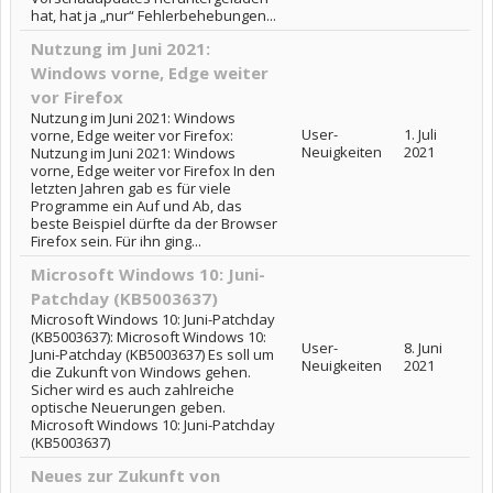
hat, hat ja „nur“ Fehlerbehebungen...
Nutzung im Juni 2021:
Windows vorne, Edge weiter
vor Firefox
Nutzung im Juni 2021: Windows
User-
1. Juli
vorne, Edge weiter vor Firefox:
Neuigkeiten
2021
Nutzung im Juni 2021: Windows
vorne, Edge weiter vor Firefox In den
letzten Jahren gab es für viele
Programme ein Auf und Ab, das
beste Beispiel dürfte da der Browser
Firefox sein. Für ihn ging...
Microsoft Windows 10: Juni-
Patchday (KB5003637)
Microsoft Windows 10: Juni-Patchday
(KB5003637): Microsoft Windows 10:
User-
8. Juni
Juni-Patchday (KB5003637) Es soll um
Neuigkeiten
2021
die Zukunft von Windows gehen.
Sicher wird es auch zahlreiche
optische Neuerungen geben.
Microsoft Windows 10: Juni-Patchday
(KB5003637)
Neues zur Zukunft von