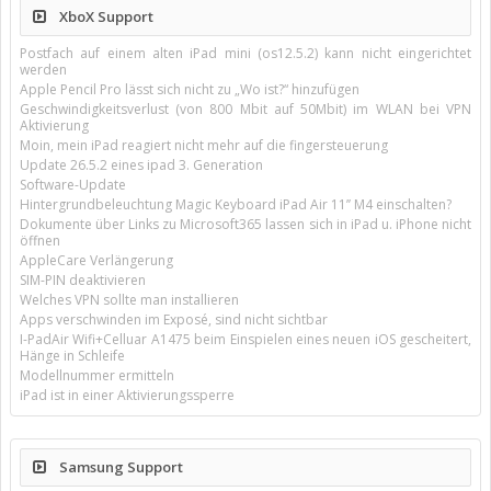
XboX Support
Postfach auf einem alten iPad mini (os12.5.2) kann nicht eingerichtet
werden
Apple Pencil Pro lässt sich nicht zu „Wo ist?“ hinzufügen
Geschwindigkeitsverlust (von 800 Mbit auf 50Mbit) im WLAN bei VPN
Aktivierung
Moin, mein iPad reagiert nicht mehr auf die fingersteuerung
Update 26.5.2 eines ipad 3. Generation
Software-Update
Hintergrundbeleuchtung Magic Keyboard iPad Air 11’’ M4 einschalten?
Dokumente über Links zu Microsoft365 lassen sich in iPad u. iPhone nicht
öffnen
AppleCare Verlängerung
SIM-PIN deaktivieren
Welches VPN sollte man installieren
Apps verschwinden im Exposé, sind nicht sichtbar
I-PadAir Wifi+Celluar A1475 beim Einspielen eines neuen iOS gescheitert,
Hänge in Schleife
Modellnummer ermitteln
iPad ist in einer Aktivierungssperre
Samsung Support