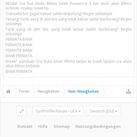
BEGINI Cra buk blokr BRmo Salah Password 3 kali atasi akun BRmo
terblokr +cukup lewat hp
Transaksi bni gagal namun saldo terpotong? Begini solusinya!
Tenang! Tarik uang di atm bni uang tidak keluar saldo berkurang? Begini
solusinya
Tarik uang di atm bni uang tidak keluar saldo berkurang? Begini
solusinya
PERMATA BANK
PERMATA BANK
PERMATA BANK
BANK PERMATA
SimAk" panduan Cra buka blokr BRmo tanpa ke bank layann cra atasi
akun BRmo terblokr
BANK PERMATA
Foren
Neuigkeiten
User-Neuigkeiten
SysProfile Forum - UI.X
Deutsch [Du]
Kontakt
Hilfe
Sitemap
Nutzungsbedingungen