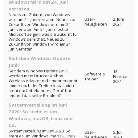
Windows wird am 24. Juni
verraten
Neues zur Zukunft von Windows
User-
2. Juni
wird am 24. Juni verraten: Neues zur
Neuigkeiten
2021
Zukunft von Windows wird am 24.
Juni verraten Am 24. Juni möchte
Microsoft zeigen, was die Zukunft für
Windows bereithält. Neues zur
Zukunft von Windows wird am 24.
Juni verraten
Seit dem Windows Update
Juni?
Seit dem Windows Update Juni?: ...
18.
Software &
werden mein Drucker & Xbox
Februar
Treiber
Wireless Adapter nicht mehr erkannt.
2021
Immer nach der Treiber Installation
steht da: Unbekanntes Gerät' hat
jemand das selbe Problem?...
Systemverteilung im Juni
2020: So steht es um
Windows, macOS, Linux und
Co.
Systemverteilung im Juni 2020: So
User-
5. Juli
steht es um Windows, macOS, Linux
Neuigkeiten
2020