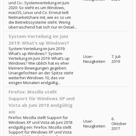
und Co.: Systemverteilung im Juni
2020: So steht es um Windows,
macOS, Linux und Co. Erneut teilt
Netmarketshare mit, wie es so um
die Betriebssysteme steht. Wenig
überraschend hat sich nur im Detail...
System-Verteilung im Juni
2019: What’s up Windows?
System-Verteilung im Juni 2019:
What’s up Windows?: System-
User-
7. Juli
Verteilung im Juni 2019: What’s up
Neuigkeiten
2019
Windows? Wie üblich hat es eher
kleinere Bewegungen gegeben.
Unangefochten an der Spitze steht
weiterhin Windows 10, das vor
einigen Monaten endgültig...
Firefox: Mozilla stellt
Support für Windows XP und
Vista ab Juni 2018 endgültig
ein
Firefox: Mozilla stellt Support für
6.
User-
Windows XP und Vista ab Juni 2018
Oktober
Neuigkeiten
endgültig ein: Firefox: Mozilla stellt
2017
Support für Windows XP und Vista