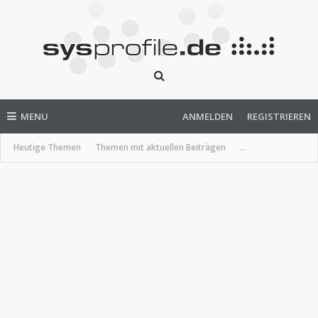
MENU
ANMELDEN
REGISTRIEREN
Heutige Themen
Themen mit aktuellen Beiträgen
...