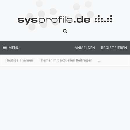
MENU
ANMELDEN
REGISTRIEREN
Heutige Themen
Themen mit aktuellen Beiträgen
...