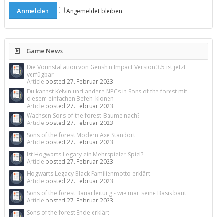
Angemeldet bleiben
Game News
Die Vorinstallation von Genshin Impact Version 3.5 ist jetzt
verfügbar
Article
posted
27. Februar 2023
Du kannst Kelvin und andere NPCs in Sons of the forest mit
diesem einfachen Befehl klonen
Article
posted
27. Februar 2023
Wachsen Sons of the forest-Bäume nach?
Article
posted
27. Februar 2023
Sons of the forest Modern Axe Standort
Article
posted
27. Februar 2023
Ist Hogwarts-Legacy ein Mehrspieler-Spiel?
Article
posted
27. Februar 2023
Hogwarts Legacy Black Familienmotto erklärt
Article
posted
27. Februar 2023
Sons of the forest Bauanleitung - wie man seine Basis baut
Article
posted
27. Februar 2023
Sons of the forest Ende erklärt