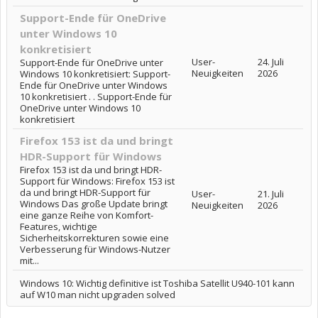
Support-Ende für OneDrive
unter Windows 10
konkretisiert
User-
24. Juli
Support-Ende für OneDrive unter
Neuigkeiten
2026
Windows 10 konkretisiert: Support-
Ende für OneDrive unter Windows
10 konkretisiert . . Support-Ende für
OneDrive unter Windows 10
konkretisiert
Firefox 153 ist da und bringt
HDR-Support für Windows
Firefox 153 ist da und bringt HDR-
Support für Windows: Firefox 153 ist
da und bringt HDR-Support für
User-
21. Juli
Windows Das große Update bringt
Neuigkeiten
2026
eine ganze Reihe von Komfort-
Features, wichtige
Sicherheitskorrekturen sowie eine
Verbesserung für Windows-Nutzer
mit...
Windows 10: Wichtig definitive ist Toshiba Satellit U940-101 kann
auf W10 man nicht upgraden solved