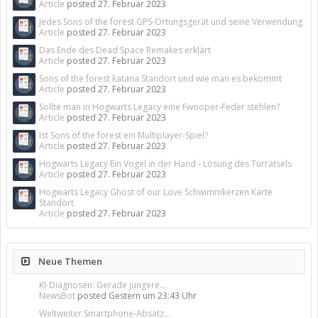
Article
posted
27. Februar 2023
Jedes Sons of the forest GPS-Ortungsgerät und seine Verwendung
Article
posted
27. Februar 2023
Das Ende des Dead Space Remakes erklärt
Article
posted
27. Februar 2023
Sons of the forest katana Standort und wie man es bekommt
Article
posted
27. Februar 2023
Sollte man in Hogwarts Legacy eine Fwooper-Feder stehlen?
Article
posted
27. Februar 2023
Ist Sons of the forest ein Multiplayer-Spiel?
Article
posted
27. Februar 2023
Hogwarts Legacy Ein Vogel in der Hand - Lösung des Türrätsels
Article
posted
27. Februar 2023
Hogwarts Legacy Ghost of our Love Schwimmkerzen Karte
Standort
Article
posted
27. Februar 2023
Neue Themen
KI-Diagnosen: Gerade jüngere...
NewsBot
posted
Gestern um 23:43 Uhr
Weltweiter Smartphone-Absatz...