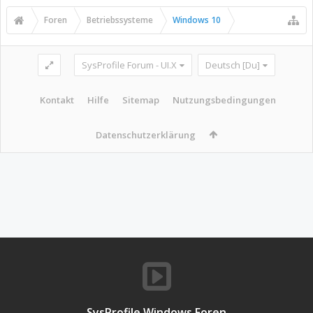
Foren
Betriebssysteme
Windows 10
SysProfile Forum - UI.X
Deutsch [Du]
Kontakt
Hilfe
Sitemap
Nutzungsbedingungen
Datenschutzerklärung
SysProfile Windows Foren