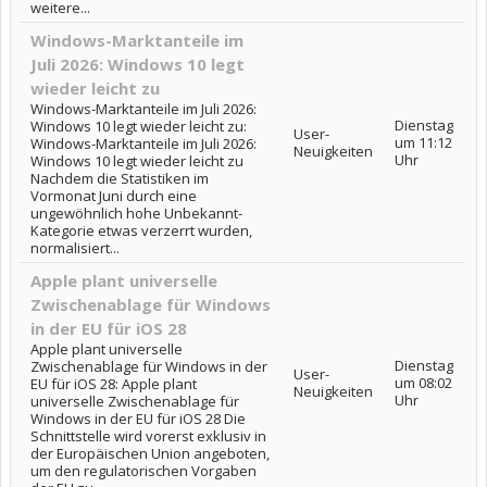
weitere...
Windows-Marktanteile im
Juli 2026: Windows 10 legt
wieder leicht zu
Windows-Marktanteile im Juli 2026:
Dienstag
Windows 10 legt wieder leicht zu:
User-
um 11:12
Windows-Marktanteile im Juli 2026:
Neuigkeiten
Uhr
Windows 10 legt wieder leicht zu
Nachdem die Statistiken im
Vormonat Juni durch eine
ungewöhnlich hohe Unbekannt-
Kategorie etwas verzerrt wurden,
normalisiert...
Apple plant universelle
Zwischenablage für Windows
in der EU für iOS 28
Apple plant universelle
Dienstag
Zwischenablage für Windows in der
User-
um 08:02
EU für iOS 28: Apple plant
Neuigkeiten
Uhr
universelle Zwischenablage für
Windows in der EU für iOS 28 Die
Schnittstelle wird vorerst exklusiv in
der Europäischen Union angeboten,
um den regulatorischen Vorgaben