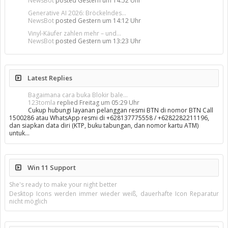
NewsBot
posted
Gestern um 14:52 Uhr
Generative AI 2026: Bröckelndes...
NewsBot
posted
Gestern um 14:12 Uhr
Vinyl-Käufer zahlen mehr – und...
NewsBot
posted
Gestern um 13:23 Uhr
Latest Replies
Bagaimana cara buka Blokir bale...
123tomla
replied
Freitag um 05:29 Uhr
Cukup hubungi layanan pelanggan resmi BTN di nomor BTN Call
1500286 atau WhatsApp resmi di +628137775558 / +6282282211196,
dan siapkan data diri (KTP, buku tabungan, dan nomor kartu ATM)
untuk…
Win 11 Support
She's ready to make your night better
Desktop Icons werden immer wieder weiß, dauerhafte Icon Reparatur
nicht möglich