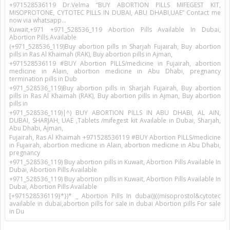
+971528536119 Dr.Velma “BUY ABORTION PILLS MIFEGEST KIT,
MISOPROTONE, CYTOTEC PILLS IN DUBAI, ABU DHABI,UAE” Contact me
now via whatsapp…
Kuwait,+971 +971_528536_119 Abortion Pills Available In Dubai,
Abortion Pills Available
(+971_528536_119)Buy abortion pills in Sharjah Fujairah, Buy abortion
pills in Ras Al Khaimah (RAK), Buy abortion pills in Ajman,
+971528536119 #BUY Abortion PILLS/medicine in Fujairah, abortion
medicine in Alain, abortion medicine in Abu Dhabi, pregnancy
termination pills in Dub
+971_528536_119)Buy abortion pills in Sharjah Fujairah, Buy abortion
pills in Ras Al Khaimah (RAK), Buy abortion pills in Ajman, Buy abortion
pills in
+971_528536_119)|^) BUY ABORTION PILLS IN ABU DHABI, AL AIN,
DUBAI, SHARJAH, UAE ,Tablets /mifegest kit Available in Dubai, Sharjah,
Abu Dhabi, Ajman,
Fujairah, Ras Al Khaimah +971528536119 #BUY Abortion PILLS/medicine
in Fujairah, abortion medicine in Alain, abortion medicine in Abu Dhabi,
pregnancy
+971_528536_119) Buy abortion pills in Kuwait, Abortion Pills Available In
Dubai, Abortion Pills Available
+971_528536_119) Buy abortion pills in Kuwait, Abortion Pills Available In
Dubai, Abortion Pills Available
[+971528536119}*})* _ Abortion Pills In dubai))((misoprostol&cytotec
available in dubai,abortion pills for sale in dubai Abortion pills For sale
in Du