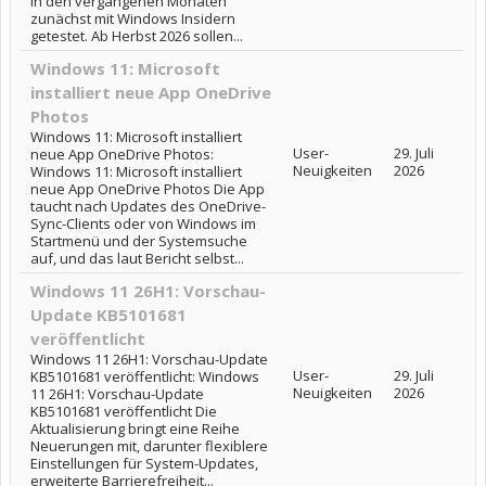
in den vergangenen Monaten
zunächst mit Windows Insidern
getestet. Ab Herbst 2026 sollen...
Windows 11: Microsoft
installiert neue App OneDrive
Photos
Windows 11: Microsoft installiert
User-
29. Juli
neue App OneDrive Photos:
Neuigkeiten
2026
Windows 11: Microsoft installiert
neue App OneDrive Photos Die App
taucht nach Updates des OneDrive-
Sync-Clients oder von Windows im
Startmenü und der Systemsuche
auf, und das laut Bericht selbst...
Windows 11 26H1: Vorschau-
Update KB5101681
veröffentlicht
Windows 11 26H1: Vorschau-Update
User-
29. Juli
KB5101681 veröffentlicht: Windows
Neuigkeiten
2026
11 26H1: Vorschau-Update
KB5101681 veröffentlicht Die
Aktualisierung bringt eine Reihe
Neuerungen mit, darunter flexiblere
Einstellungen für System-Updates,
erweiterte Barrierefreiheit...