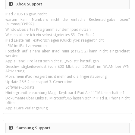
XboX Support
iPad 7 iOS 18 gewünscht
warum kann Numbers nicht die einfache Rechenaufgabe lösen?
(summe(B3:B92))
Windowbasiertes Programm auf dem Ipad nutzen
Wie installiere ich ein selbst-signiertes SSL-Zertifikat?
iPad Leiste mit Textvorschlägen (QuickType) reagiert nicht
eSIM im iPad verwenden
Postfach auf einem alten iPad mini (os12.5.2) kann nicht eingerichtet
werden
Apple Pencil Pro lässt sich nicht zu „Wo ist?“ hinzufügen
Geschwindigkeitsverlust (von 800 Mbit auf 50Mbit) im WLAN bei VPN
Aktivierung
Moin, mein iPad reagiert nicht mehr auf die fingersteuerung
Update 26.5.2 eines ipad 3. Generation
Software-Update
Hintergrundbeleuchtung Magic Keyboard iPad Air 11’’ M4 einschalten?
Dokumente über Links zu Microsoft365 lassen sich in iPad u. iPhone nicht
öffnen
AppleCare Verlängerung
Samsung Support