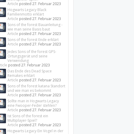
Article
posted
27. Februar 2023
Hogwarts Legacy Black
Familienmotto erklärt
Article
posted
27. Februar 2023
Sons of the forest Bauanleitung -
wie man seine Basis baut
Article
posted
27. Februar 2023
Sons of the forest Ende erklärt
Article
posted
27. Februar 2023
Jedes Sons of the forest GPS-
Ortungsgerät und seine
Verwendung
ticle
posted
27. Februar 2023
Das Ende des Dead Space
Remakes erklärt
Article
posted
27. Februar 2023
Sons of the forest katana Standort
und wie man es bekommt
Article
posted
27. Februar 2023
Sollte man in Hogwarts Legacy
eine Fwooper-Feder stehlen?
Article
posted
27. Februar 2023
Ist Sons of the forest ein
Multiplayer-Spiel?
Article
posted
27. Februar 2023
Hogwarts Legacy Ein Vogel in der