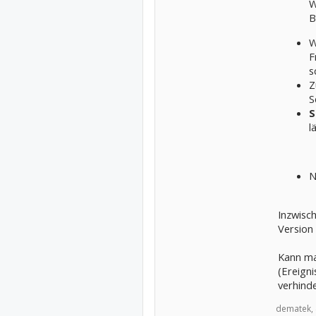
W
B
W
F
s
Z
S
S
l
N
Inzwisc
Version
Kann ma
(Ereign
verhind
dematek,