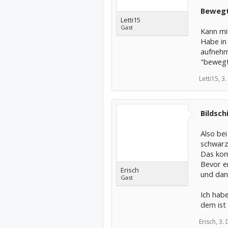
Bewegt
Letti15
Gast
Kann mi
Habe in
aufnehm
"bewegt
Letti15,
3.
Bildsch
Also bei
schwarz
Das kom
Bevor er
Erisch
und dan
Gast
Ich habe
dem ist
Erisch,
3.