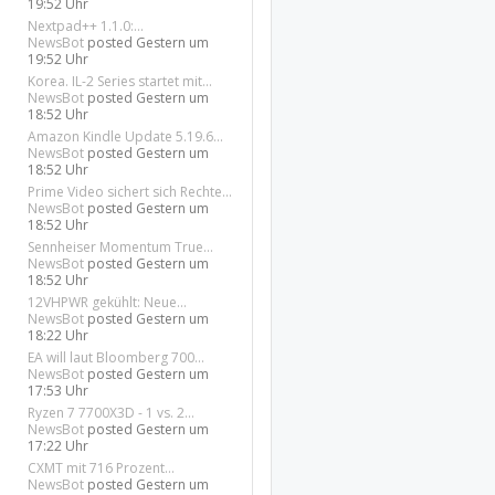
19:52 Uhr
Nextpad++ 1.1.0:...
NewsBot
posted
Gestern um
19:52 Uhr
Korea. IL-2 Series startet mit...
NewsBot
posted
Gestern um
18:52 Uhr
Amazon Kindle Update 5.19.6...
NewsBot
posted
Gestern um
18:52 Uhr
Prime Video sichert sich Rechte...
NewsBot
posted
Gestern um
18:52 Uhr
Sennheiser Momentum True...
NewsBot
posted
Gestern um
18:52 Uhr
12VHPWR gekühlt: Neue...
NewsBot
posted
Gestern um
18:22 Uhr
EA will laut Bloomberg 700...
NewsBot
posted
Gestern um
17:53 Uhr
Ryzen 7 7700X3D - 1 vs. 2...
NewsBot
posted
Gestern um
17:22 Uhr
CXMT mit 716 Prozent...
NewsBot
posted
Gestern um