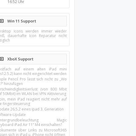
16:52 Uhr
Win 11 Support
esktop Icons werden immer wieder
eiß, dauerhafte Icon Reparatur nicht
öglich
XboX Support
ostfach auf einem alten iPad mini
s12.5.2) kann nicht eingerichtet werden
ple Pencil Pro lässt sich nicht zu „Wo
t?“ hinzufügen
eschwindigkeitsverlust (von 800 Mbit
uf 50Mbit) im WLAN bei VPN Aktivierung
oin, mein iPad reagiert nicht mehr auf
ie fingersteuerung
pdate 26.5.2 eines ipad 3. Generation
oftware-Update
intergrundbeleuchtung Magic
yboard iPad Air 11’’ M4 einschalten?
okumente über Links zu Microsoft365
ssen sich in iPad u. iPhone nicht öffnen