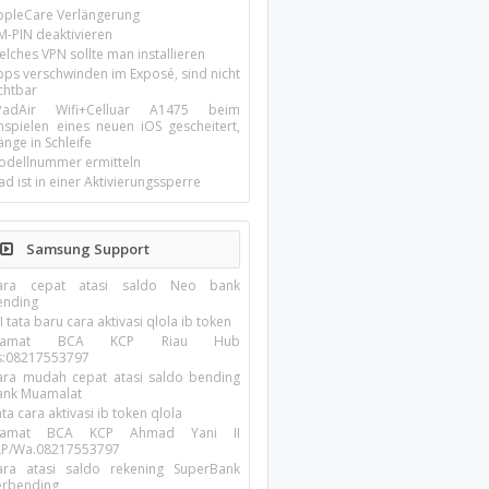
ppleCare Verlängerung
M-PIN deaktivieren
lches VPN sollte man installieren
pps verschwinden im Exposé, sind nicht
chtbar
-PadAir Wifi+Celluar A1475 beim
inspielen eines neuen iOS gescheitert,
nge in Schleife
odellnummer ermitteln
ad ist in einer Aktivierungssperre
Samsung Support
ara cepat atasi saldo Neo bank
ending
I tata baru cara aktivasi qlola ib token
lamat BCA KCP Riau Hub
s:08217553797
ara mudah cepat atasi saldo bending
ank Muamalat
ta cara aktivasi ib token qlola
lamat BCA KCP Ahmad Yani II
LP/Wa.08217553797
ara atasi saldo rekening SuperBank
erbending