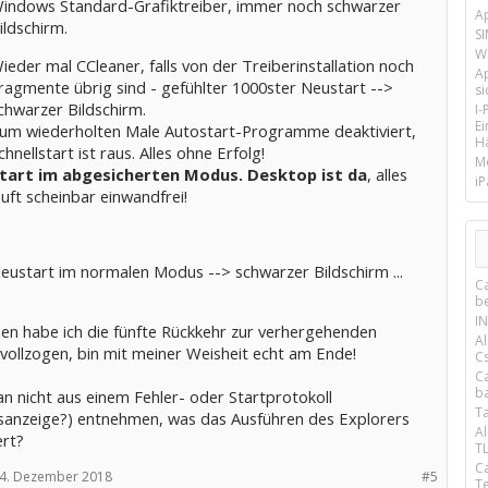
indows Standard-Grafiktreiber, immer noch schwarzer
A
ildschirm.
SI
We
ieder mal CCleaner, falls von der Treiberinstallation noch
A
ragmente übrig sind - gefühlter 1000ster Neustart -->
si
chwarzer Bildschirm.
I
E
um wiederholten Male Autostart-Programme deaktiviert,
Hä
chnellstart ist raus. Alles ohne Erfolg!
M
tart im abgesicherten Modus. Desktop ist da
, alles
iP
äuft scheinbar einwandfrei!
eustart im normalen Modus --> schwarzer Bildschirm ...
C
b
IN
hen habe ich die fünfte Rückkehr zur verhergehenden
A
 vollzogen, bin mit meiner Weisheit echt am Ende!
C
C
b
n nicht aus einem Fehler- oder Startprotokoll
Ta
isanzeige?) entnehmen, was das Ausführen des Explorers
A
ert?
T
C
4. Dezember 2018
#5
T