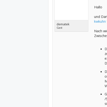
Hallo
und Dan
kwkuhn
dematek
Gast
Nach wi
Zwische
D
z
e
D
D
o
M
W
G
/
s