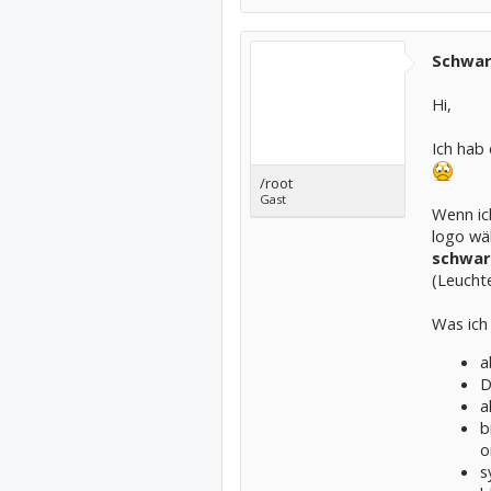
Schwarz
Hi,
Ich hab
/root
Gast
Wenn ic
logo wä
schwar
(Leuchte
Was ich 
a
D
a
b
o
s