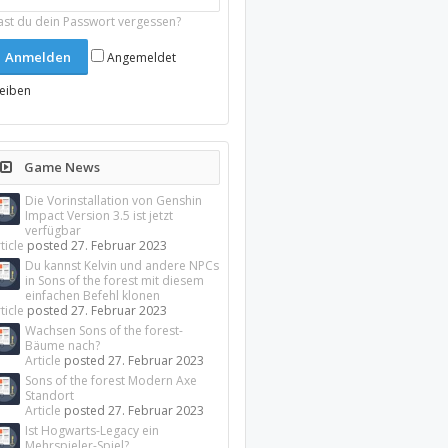
ast du dein Passwort vergessen?
Angemeldet
leiben
Game News
Die Vorinstallation von Genshin
Impact Version 3.5 ist jetzt
verfügbar
ticle
posted
27. Februar 2023
Du kannst Kelvin und andere NPCs
in Sons of the forest mit diesem
einfachen Befehl klonen
ticle
posted
27. Februar 2023
Wachsen Sons of the forest-
Bäume nach?
Article
posted
27. Februar 2023
Sons of the forest Modern Axe
Standort
Article
posted
27. Februar 2023
Ist Hogwarts-Legacy ein
Mehrspieler-Spiel?