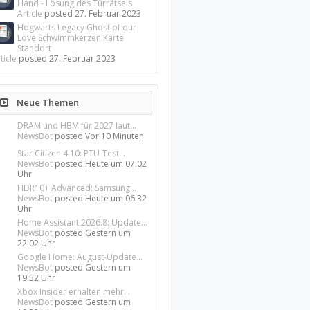
Hand - Lösung des Türrätsels
Article
posted
27. Februar 2023
Hogwarts Legacy Ghost of our
Love Schwimmkerzen Karte
Standort
ticle
posted
27. Februar 2023
Neue Themen
DRAM und HBM für 2027 laut...
NewsBot
posted
Vor 10 Minuten
Star Citizen 4.10: PTU-Test...
NewsBot
posted
Heute um 07:02
Uhr
HDR10+ Advanced: Samsung...
NewsBot
posted
Heute um 06:32
Uhr
Home Assistant 2026.8: Update...
NewsBot
posted
Gestern um
22:02 Uhr
Google Home: August-Update...
NewsBot
posted
Gestern um
19:52 Uhr
Xbox Insider erhalten mehr...
NewsBot
posted
Gestern um