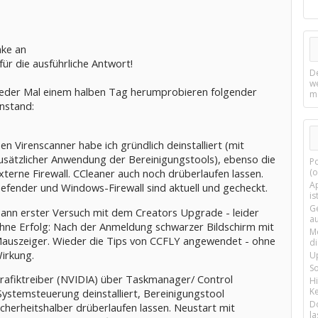
ke an
für die ausführliche Antwort!
D
w
eder Mal einem halben Tag herumprobieren folgender
m
nstand:
en Virenscanner habe ich gründlich deinstalliert (mit
usätzlicher Anwendung der Bereinigungstools), ebenso die
P
xterne Firewall. CCleaner auch noch drüberlaufen lassen.
(o
Ap
efender und Windows-Firewall sind aktuell und gecheckt.
is
G
ann erster Versuch mit dem Creators Upgrade - leider
a
hne Erfolg: Nach der Anmeldung schwarzer Bildschirm mit
M
auszeiger. Wieder die Tips von CCFLY angewendet - ohne
d
irkung.
U
S
rafiktreiber (NVIDIA) über Taskmanager/ Control
H
Ke
Systemsteuerung deinstalliert, Bereinigungstool
D
icherheitshalber drüberlaufen lassen. Neustart mit
la