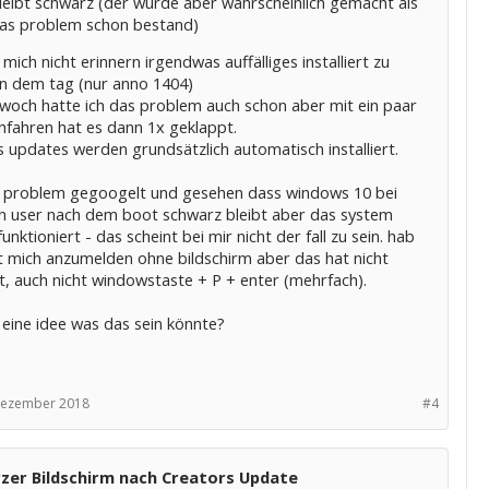
leibt schwarz (der wurde aber wahrscheinlich gemacht als
as problem schon bestand)
 mich nicht erinnern irgendwas auffälliges installiert zu
n dem tag (nur anno 1404)
woch hatte ich das problem auch schon aber mit ein paar
hfahren hat es dann 1x geklappt.
 updates werden grundsätzlich automatisch installiert.
 problem gegoogelt und gesehen dass windows 10 bei
 user nach dem boot schwarz bleibt aber das system
unktioniert - das scheint bei mir nicht der fall zu sein. hab
t mich anzumelden ohne bildschirm aber das hat nicht
t, auch nicht windowstaste + P + enter (mehrfach).
 eine idee was das sein könnte?
Dezember 2018
#4
zer Bildschirm nach Creators Update