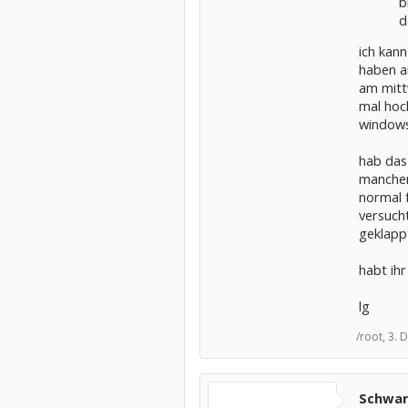
b
d
ich kann
haben a
am mitt
mal hoc
windows
hab das
manchen
normal f
versuch
geklapp
habt ihr
lg
/root,
3. 
Schwar