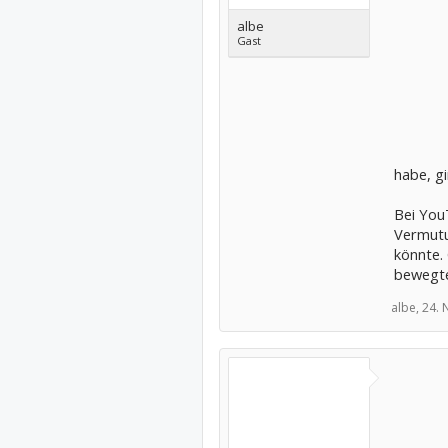
albe
Gast
habe, gi
Bei You
Vermutu
könnte. 
bewegte
albe,
24. 