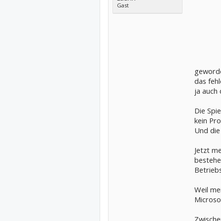
Gast
geworde
das feh
ja auch 
Die Spie
kein Pro
Und die 
Jetzt me
bestehen
Betrieb
Weil mei
Microso
Zwischen