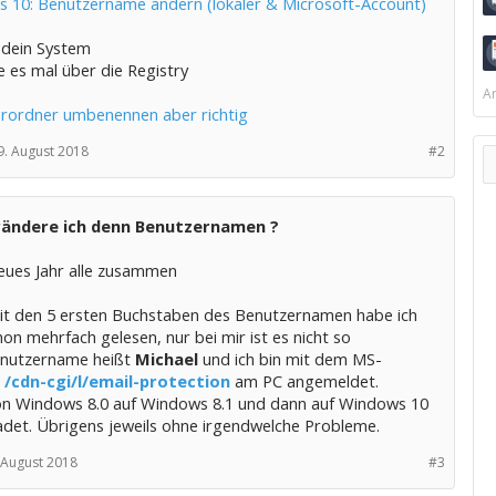
 10: Benutzername ändern (lokaler & Microsoft-Account)
 dein System
 es mal über die Registry
Ar
rordner umbenennen aber richtig
9. August 2018
#2
rändere ich denn Benutzernamen ?
eues Jahr alle zusammen
 mit den 5 ersten Buchstaben des Benutzernamen habe ich
on mehrfach gelesen, nur bei mir ist es nicht so
nutzername heißt
Michael
und ich bin mit dem MS-
t
/cdn-cgi/l/email-protection
am PC angemeldet.
n Windows 8.0 auf Windows 8.1 und dann auf Windows 10
det. Übrigens jeweils ohne irgendwelche Probleme.
 August 2018
#3