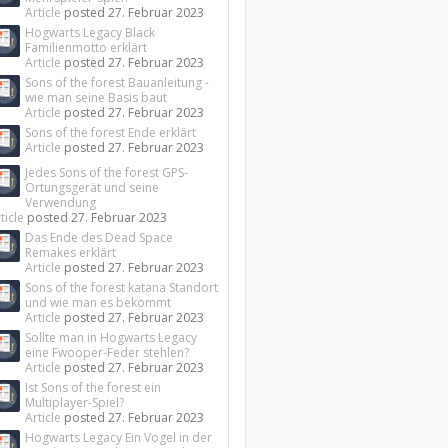
Article
posted
27. Februar 2023
Hogwarts Legacy Black
Familienmotto erklärt
Article
posted
27. Februar 2023
Sons of the forest Bauanleitung -
wie man seine Basis baut
Article
posted
27. Februar 2023
Sons of the forest Ende erklärt
Article
posted
27. Februar 2023
Jedes Sons of the forest GPS-
Ortungsgerät und seine
Verwendung
ticle
posted
27. Februar 2023
Das Ende des Dead Space
Remakes erklärt
Article
posted
27. Februar 2023
Sons of the forest katana Standort
und wie man es bekommt
Article
posted
27. Februar 2023
Sollte man in Hogwarts Legacy
eine Fwooper-Feder stehlen?
Article
posted
27. Februar 2023
Ist Sons of the forest ein
Multiplayer-Spiel?
Article
posted
27. Februar 2023
Hogwarts Legacy Ein Vogel in der