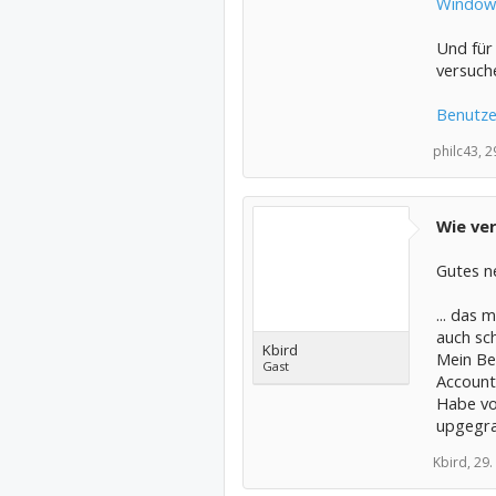
Windows
Und für
versuche
Benutze
philc43,
2
Wie ve
Gutes n
... das
auch sch
Kbird
Mein Be
Gast
Accoun
Habe vo
upgegra
Kbird,
29.