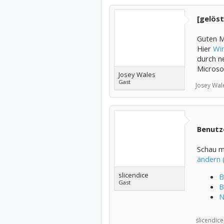
[gelöst
Guten M
Hier
Win
durch ne
Microso
Josey Wales
Gast
Josey Wal
Benutz
Schau ma
ändern 
slicendice
B
Gast
B
N
slicendice