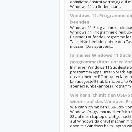
optimierte Ansicht vorrangig auf m
Windows 11 zu finden, nun...
Windows 11: Programme dire
beenden
Windows 11: Programme direkt übe
Windows 11: Programme direkt übe
Beispiel: Laufende Programme lass
Taskleiste beenden, ohne den Ta
müssen. Das spart ein...
In meiner Windows 11 Such
programme/Apps unter Vors
In meiner Windows 11 Suchleiste
programme/Apps unter Vorschläge 
das ich meinen PC herunterfahren
lan ausgestellt hat. Ich habe alt
aber ein (unbekanntes Programm wa
Wie kann ich mit den USB-S
wieder auf das Windows P
Wie kann ich mit den USB-Stick vo
Windows Programm machen?: Ich h
22 auf mein Laptop drauf gemacht u
auf Windows da drauf machen mit 
dann mit Windows beim Laptop wie