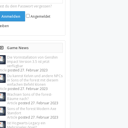
ast du dein Passwort vergessen?
Angemeldet
leiben
Game News
Die Vorinstallation von Genshin
Impact Version 3.5 ist jetzt
verfügbar
ticle
posted
27. Februar 2023
Du kannst Kelvin und andere NPCs
in Sons of the forest mit diesem
einfachen Befehl klonen
ticle
posted
27. Februar 2023
Wachsen Sons of the forest-
Bäume nach?
Article
posted
27. Februar 2023
Sons of the forest Modern Axe
Standort
Article
posted
27. Februar 2023
Ist Hogwarts-Legacy ein
Mehrspieler-Spiel?