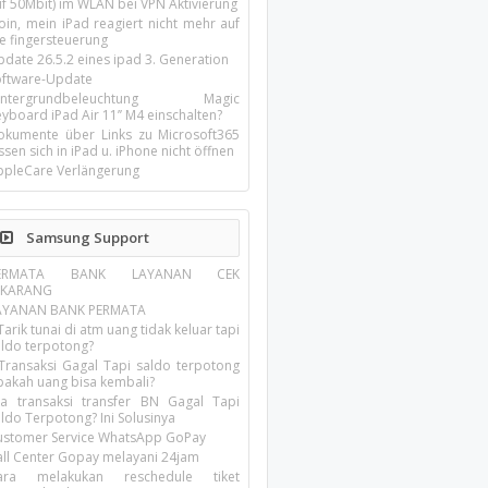
uf 50Mbit) im WLAN bei VPN Aktivierung
oin, mein iPad reagiert nicht mehr auf
ie fingersteuerung
pdate 26.5.2 eines ipad 3. Generation
oftware-Update
intergrundbeleuchtung Magic
yboard iPad Air 11’’ M4 einschalten?
okumente über Links zu Microsoft365
ssen sich in iPad u. iPhone nicht öffnen
ppleCare Verlängerung
Samsung Support
ERMATA BANK LAYANAN CEK
EKARANG
AYANAN BANK PERMATA
Tarik tunai di atm uang tidak keluar tapi
aldo terpotong?
 Transaksi Gagal Tapi saldo terpotong
pakah uang bisa kembali?
ika transaksi transfer BN Gagal Tapi
ldo Terpotong? Ini Solusinya
ustomer Service WhatsApp GoPay
all Center Gopay melayani 24jam
ara melakukan reschedule tiket