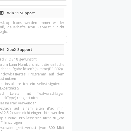
Win 11 Support
esktop Icons werden immer wieder
eiß, dauerhafte Icon Reparatur nicht
öglich
XboX Support
Pad 7 iOS 18 gewünscht
arum kann Numbers nicht die einfache
echenaufgabe lösen? (summe(B3:B92))
indowbasiertes Programm auf dem
pad nutzen
e installiere ich ein selbst-signiertes
L-Zertifikat?
Pad Leiste mit Textvorschlägen
uickType) reagiert nicht
SIM im iPad verwenden
ostfach auf einem alten iPad mini
s12.5.2) kann nicht eingerichtet werden
ple Pencil Pro lässt sich nicht zu „Wo
t?“ hinzufügen
eschwindigkeitsverlust (von 800 Mbit