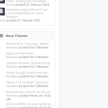
Hand - Lösung des Türrätsels
Article
posted
27. Februar 2023
Hogwarts Legacy Ghost of our
Love Schwimmkerzen Karte
Standort
ticle
posted
27. Februar 2023
Neue Themen
Warner Bros. Discovery: Matrix...
NewsBot
posted
Vor 5 Minuten
Apple veröffentlicht...
NewsBot
posted
Vor 5 Minuten
ChatGPT-Update: OpenAI bringt...
NewsBot
posted
Vor 5 Minuten
Gmail: Google hantiert mit der...
NewsBot
posted
Vor 5 Minuten
Opera 134: Vertikale Tabs und...
NewsBot
posted
Vor 5 Minuten
Macbook Neo erhöht den Druck:...
NewsBot
posted
Heute um 18:52
Uhr
GeForce NOW: 26 neue Spiele im...
NewsBot
posted
Heute um 18:32