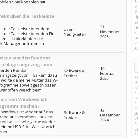
a
obilen Spielkonsolen mit
M
d
kt über die Taskleiste
U
S
21.
H
r die Taskleiste beenden:
User-
November
Ke
r die Taskleiste beenden Ein
Neuigkeiten
2025
D
en sich direkt über die
la
sk-Manager aufrufen zu
A
leiste werden Random
chläge angezeigt von...
16.
 werden Random
Software &
Februar
angezeigt von...: Es kam dazu
Treiber
P
2025
 wollte da meine Mutter das W-
S
e Programme soweit geschlossen
L
r offen wie ich beim...
" 
s
tick von Windows ist
"
rogramm machen?
A
12.
n Windows ist wieder auf das
Software &
J
Dezember
abe aus versehen Linux mit
Treiber
Sa
2024
nd will ist sehr gerne wieder
C
einem USB-Stick Wie kann ich
C
der...
C