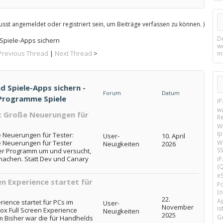
sst angemeldet oder registriert sein, um Beiträge verfassen zu können. )
D
piele-Apps sichern
w
Previous Thread
|
Next Thread
>
m
 Spiele-Apps sichern -
Forum
Datum
 Programme Spiele
i
w
: Große Neuerungen für
R
W
I
 Neuerungen für Tester:
User-
10. April
Wi
 Neuerungen für Tester
Neuigkeiten
2026
SS
der Programm um und versucht,
 machen. Statt Dev und Canary
i
(Q
e
n Experience startet für
P
(o
22.
Ap
ience startet für PCs im
User-
November
is
ox Full Screen Experience
Neuigkeiten
2025
G
mm Bisher war die für Handhelds