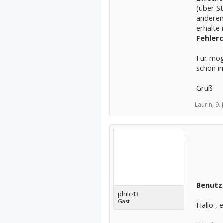
(über S
anderen
erhalte
Fehler
Für mögl
schon i
Gruß
Laurin,
9. 
Benutz
philc43
Gast
Hallo , 