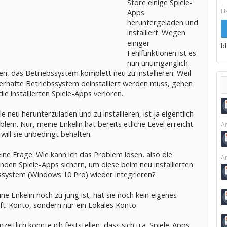
Store einige Spiele-
H
Apps
heruntergeladen und
installiert. Wegen
einiger
b
Fehlfunktionen ist es
nun unumgänglich
n, das Betriebssystem komplett neu zu installieren. Weil
lerhafte Betriebssystem deinstalliert werden muss, gehen
die installierten Spiele-Apps verloren.
le neu herunterzuladen und zu installieren, ist ja eigentlich
blem. Nur, meine Enkelin hat bereits etliche Level erreicht.
Ar
will sie unbedingt behalten.
ine Frage: Wie kann ich das Problem lösen, also die
Ar
den Spiele-Apps sichern, um diese beim neu installierten
ssystem (Windows 10 Pro) wieder integrieren?
ne Enkelin noch zu jung ist, hat sie noch kein eigenes
ft-Konto, sondern nur ein Lokales Konto.
zeitlich konnte ich feststellen, dass sich u.a. Spiele-Apps