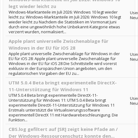
legt wieder leicht zu
Windows-Marktanteile im Juli 2026: Windows 10 legt wieder
Use
leicht zu: Windows-Marktanteile im Juli 2026: Windows 10 legt
Neu
wieder leicht zu Nachdem die Statistiken im Vormonat Juni
durch eine ungewöhnlich hohe Unbekannt-Kategorie etwas
verzerrt wurden, normalisiert...
Apple plant universelle Zwischenablage für
Windows in der EU für iOS 28
Apple plant universelle Zwischenablage für Windows in der
Use
EU für iOS 28: Apple plant universelle Zwischenablage für
Neu
Windows in der EU für iOS 28 Die Schnittstelle wird vorerst
exklusiv in der Europäischen Union angeboten, um den
regulatorischen Vorgaben der EU zu...
UTM 5.0.4 Beta bringt experimentelle DirectX-
11-Unterstützung für Windows 11
UTM 5.0.4 Beta bringt experimentelle DirectX-11-
Use
Unterstützung für Windows 11: UTM 5.0.4 Beta bringt
Neu
experimentelle DirectX-11-Unterstützung für Windows 11
Erstmals unterstützt die Virtualisierungssoftware
experimentell DirectX 11 mit Hardwarebeschleunigung. Die
Funktion...
CBS.log gefiltert auf [SR] zeigt keine Pfade an /
Der Windows-Ressourcenschutz konnte den...