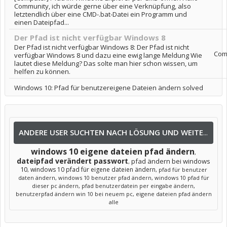
Community, ich würde gerne über eine Verknüpfung, also
letztendlich über eine CMD-.bat-Datei ein Programm und
einen Dateipfad...
Der Pfad ist nicht verfügbar Windows 8
Der Pfad ist nicht verfügbar Windows 8: Der Pfad ist nicht
Com
verfügbar Windows 8 und dazu eine ewig lange Meldung Wie
lautet diese Meldung? Das solte man hier schon wissen, um
helfen zu können.
Windows 10: Pfad für benutzereigene Dateien ändern solved
ANDERE USER SUCHTEN NACH LÖSUNG UND WEITEREN INFOS NACH:
windows 10 eigene dateien pfad ändern
,
dateipfad verändert passwort
pfad ändern bei windows
,
10
windows 10 pfad für eigene dateien ändern
,
,
pfad für benutzer
daten ändern
,
windows 10 benutzer pfad ändern
,
windows 10 pfad für
dieser pc ändern
,
pfad benutzerdatein per eingabe ändern
,
benutzerpfad ändern win 10 bei neuem pc
,
eigene dateien pfad ändern
alle