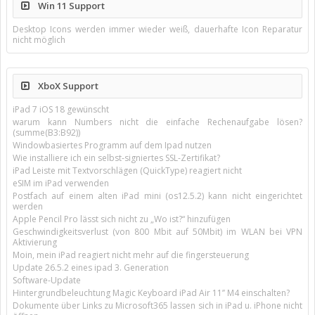
Win 11 Support
Desktop Icons werden immer wieder weiß, dauerhafte Icon Reparatur
nicht möglich
XboX Support
iPad 7 iOS 18 gewünscht
warum kann Numbers nicht die einfache Rechenaufgabe lösen?
(summe(B3:B92))
Windowbasiertes Programm auf dem Ipad nutzen
Wie installiere ich ein selbst-signiertes SSL-Zertifikat?
iPad Leiste mit Textvorschlägen (QuickType) reagiert nicht
eSIM im iPad verwenden
Postfach auf einem alten iPad mini (os12.5.2) kann nicht eingerichtet
werden
Apple Pencil Pro lässt sich nicht zu „Wo ist?“ hinzufügen
Geschwindigkeitsverlust (von 800 Mbit auf 50Mbit) im WLAN bei VPN
Aktivierung
Moin, mein iPad reagiert nicht mehr auf die fingersteuerung
Update 26.5.2 eines ipad 3. Generation
Software-Update
Hintergrundbeleuchtung Magic Keyboard iPad Air 11’’ M4 einschalten?
Dokumente über Links zu Microsoft365 lassen sich in iPad u. iPhone nicht