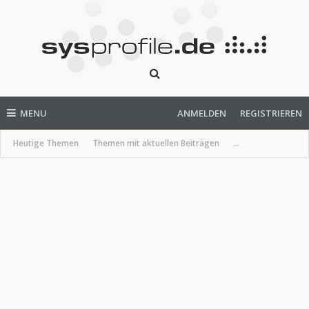
MENU
ANMELDEN
REGISTRIEREN
Heutige Themen
Themen mit aktuellen Beiträgen
...