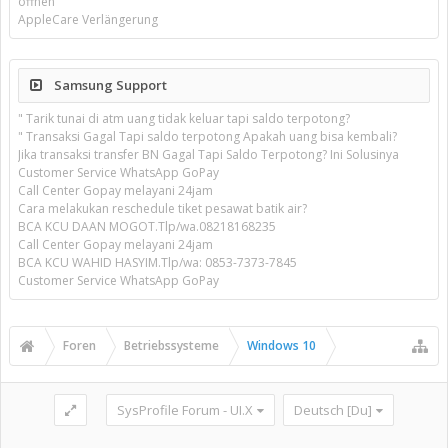
öffnen
AppleCare Verlängerung
Samsung Support
" Tarik tunai di atm uang tidak keluar tapi saldo terpotong?
" Transaksi Gagal Tapi saldo terpotong Apakah uang bisa kembali?
Jika transaksi transfer BN Gagal Tapi Saldo Terpotong? Ini Solusinya
Customer Service WhatsApp GoPay
Call Center Gopay melayani 24jam
Cara melakukan reschedule tiket pesawat batik air?
BCA KCU DAAN MOGOT.Tlp/wa.08218168235
Call Center Gopay melayani 24jam
BCA KCU WAHID HASYIM.Tlp/wa: 0853-7373-7845
Customer Service WhatsApp GoPay
Foren
Betriebssysteme
Windows 10
SysProfile Forum - UI.X
Deutsch [Du]