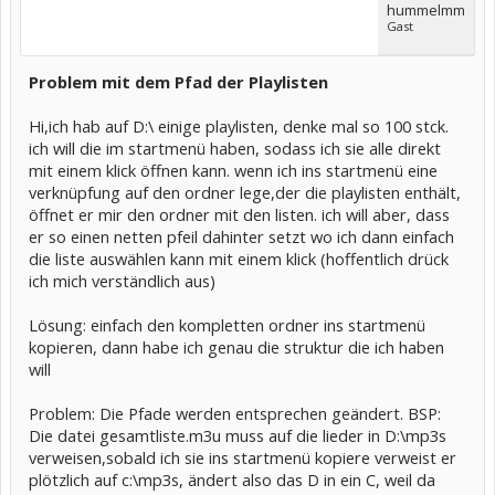
hummelmm
Gast
Problem mit dem Pfad der Playlisten
Hi,ich hab auf D:\ einige playlisten, denke mal so 100 stck.
ich will die im startmenü haben, sodass ich sie alle direkt
mit einem klick öffnen kann. wenn ich ins startmenü eine
verknüpfung auf den ordner lege,der die playlisten enthält,
öffnet er mir den ordner mit den listen. ich will aber, dass
er so einen netten pfeil dahinter setzt wo ich dann einfach
die liste auswählen kann mit einem klick (hoffentlich drück
ich mich verständlich aus)
Lösung: einfach den kompletten ordner ins startmenü
kopieren, dann habe ich genau die struktur die ich haben
will
Problem: Die Pfade werden entsprechen geändert. BSP:
Die datei gesamtliste.m3u muss auf die lieder in D:\mp3s
verweisen,sobald ich sie ins startmenü kopiere verweist er
plötzlich auf c:\mp3s, ändert also das D in ein C, weil da