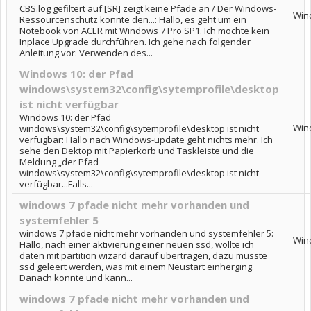
CBS.log gefiltert auf [SR] zeigt keine Pfade an / Der Windows-
Win
Ressourcenschutz konnte den...: Hallo, es geht um ein
Notebook von ACER mit Windows 7 Pro SP1. Ich möchte kein
Inplace Upgrade durchführen. Ich gehe nach folgender
Anleitung vor: Verwenden des...
Windows 10: der Pfad
windows\system32\config\sytemprofile\desktop
ist nicht verfügbar
Windows 10: der Pfad
Win
windows\system32\config\sytemprofile\desktop ist nicht
verfügbar: Hallo nach Windows-update geht nichts mehr. Ich
sehe den Dektop mit Papierkorb und Taskleiste und die
Meldung „der Pfad
windows\system32\config\sytemprofile\desktop ist nicht
verfügbar...Falls...
windows 7 pfade nicht mehr vorhanden und
systemfehler 5
windows 7 pfade nicht mehr vorhanden und systemfehler 5:
Win
Hallo, nach einer aktivierung einer neuen ssd, wollte ich
daten mit partition wizard darauf übertragen, dazu musste
ssd geleert werden, was mit einem Neustart einherging.
Danach konnte und kann...
windows 7 pfade nicht mehr vorhanden und