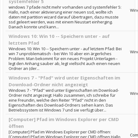
systemfehler 5
windows 7 pfade nicht mehr vorhanden und systemfehler 5:
Win
Hallo, nach einer aktivierung einer neuen ssd, wollte ich
daten mit partition wizard darauf übertragen, dazu musste
ssd geleert werden, was mit einem Neustart einherging.
Danach konnte und kann...
Windows 10: Win 10 -- Speichern unter - auf
letztem Pfad
Windows 10: Win 10 -- Speichern unter - auf letztem Pfad: Bei
Win
win 7 unproblematisch - bei Win 10 aber ein ärgerliches
Problem: Man bekommt für ein neues Projekt Unterlagen -
legt den Anhang sauber ab, legt viellsicht auch einen neuen
Ordner an (der...
Windows 7 - "Pfad" wird unter Eigenschaften im
Download-Ordner nicht angezeigt
Windows 7 - "Pfad" wird unter Eigenschaften im Download-
Win
Ordner nicht angezeigt: Hallo zusammen, ich schreibe für
eine Freundin, welche den Reiter "Pfad" nicht in den
Eigenschaften des Download-Ordners sehen kann. Das
Betriebssystem ist Windows 7 und sie verfügt über...
[Computer] Pfad im Windows Explorer per CMD
öffnen
[Computer] Pfad im Windows Explorer per CMD öffnen:
Com
[Computer] Pfad im Windows Explorer per CMD öffnen Hallo