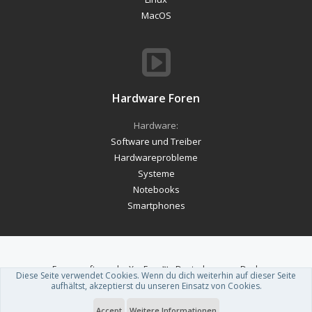
MacOS
Hardware Foren
Hardware:
Software und Treiber
Hardwareprobleme
Systeme
Notebooks
Smartphones
Forum software by XenForo™
-
Deutsch von xenDach
Diese Seite verwendet Cookies. Wenn du dich weiterhin auf dieser Seite
Theme designed by
ThemeHouse
.
aufhältst, akzeptierst du unseren Einsatz von Cookies.
Accept
Weitere Informationen