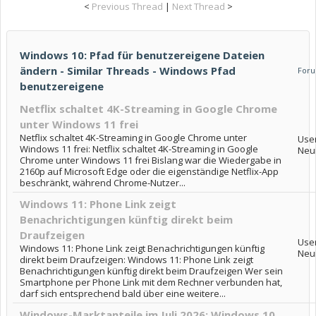
<
Previous Thread
|
Next Thread
>
Windows 10: Pfad für benutzereigene Dateien
ändern - Similar Threads - Windows Pfad
For
benutzereigene
Netflix schaltet 4K-Streaming in Google Chrome
unter Windows 11 frei
Netflix schaltet 4K-Streaming in Google Chrome unter
Use
Windows 11 frei: Netflix schaltet 4K-Streaming in Google
Neu
Chrome unter Windows 11 frei Bislang war die Wiedergabe in
2160p auf Microsoft Edge oder die eigenständige Netflix-App
beschränkt, während Chrome-Nutzer...
Windows 11: Phone Link zeigt
Benachrichtigungen künftig direkt beim
Draufzeigen
Use
Windows 11: Phone Link zeigt Benachrichtigungen künftig
Neu
direkt beim Draufzeigen: Windows 11: Phone Link zeigt
Benachrichtigungen künftig direkt beim Draufzeigen Wer sein
Smartphone per Phone Link mit dem Rechner verbunden hat,
darf sich entsprechend bald über eine weitere...
Windows-Marktanteile im Juli 2026: Windows 10