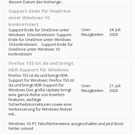
diesem Datum das bisherige...
Support-Ende für OneDrive
unter Windows 10
konkretisiert
User-
24. Juli
Support-Ende für OneDrive unter
Neuigkeiten
2026
Windows 10 konkretisiert: Support-
Ende für OneDrive unter Windows
10 konkretisiert . . Support-Ende für
OneDrive unter Windows 10
konkretisiert
Firefox 153 ist da und bringt
HDR-Support für Windows
Firefox 153 ist da und bringt HDR-
Support für Windows: Firefox 153 ist
da und bringt HDR-Support für
User-
21. Juli
Windows Das große Update bringt
Neuigkeiten
2026
eine ganze Reihe von Komfort-
Features, wichtige
Sicherheitskorrekturen sowie eine
Verbesserung für Windows-Nutzer
mit...
Windows 10: PC fälschlicherweise ausgeschaltet und jetzt Boot-
Fehler solved