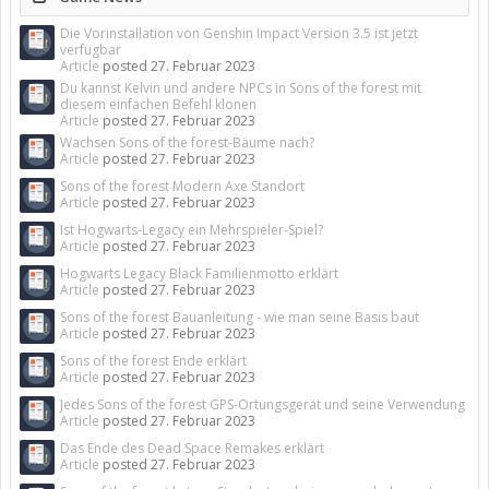
Die Vorinstallation von Genshin Impact Version 3.5 ist jetzt
verfügbar
Article
posted
27. Februar 2023
Du kannst Kelvin und andere NPCs in Sons of the forest mit
diesem einfachen Befehl klonen
Article
posted
27. Februar 2023
Wachsen Sons of the forest-Bäume nach?
Article
posted
27. Februar 2023
Sons of the forest Modern Axe Standort
Article
posted
27. Februar 2023
Ist Hogwarts-Legacy ein Mehrspieler-Spiel?
Article
posted
27. Februar 2023
Hogwarts Legacy Black Familienmotto erklärt
Article
posted
27. Februar 2023
Sons of the forest Bauanleitung - wie man seine Basis baut
Article
posted
27. Februar 2023
Sons of the forest Ende erklärt
Article
posted
27. Februar 2023
Jedes Sons of the forest GPS-Ortungsgerät und seine Verwendung
Article
posted
27. Februar 2023
Das Ende des Dead Space Remakes erklärt
Article
posted
27. Februar 2023