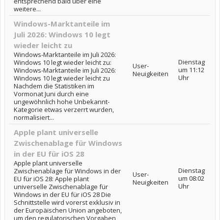
entsprechend bald über eine
weitere...
Windows-Marktanteile im
Juli 2026: Windows 10 legt
wieder leicht zu
Windows-Marktanteile im Juli 2026:
Dienstag
Windows 10 legt wieder leicht zu:
User-
um 11:12
Windows-Marktanteile im Juli 2026:
Neuigkeiten
Uhr
Windows 10 legt wieder leicht zu
Nachdem die Statistiken im
Vormonat Juni durch eine
ungewöhnlich hohe Unbekannt-
Kategorie etwas verzerrt wurden,
normalisiert...
Apple plant universelle
Zwischenablage für Windows
in der EU für iOS 28
Apple plant universelle
Dienstag
Zwischenablage für Windows in der
User-
um 08:02
EU für iOS 28: Apple plant
Neuigkeiten
Uhr
universelle Zwischenablage für
Windows in der EU für iOS 28 Die
Schnittstelle wird vorerst exklusiv in
der Europäischen Union angeboten,
um den regulatorischen Vorgaben