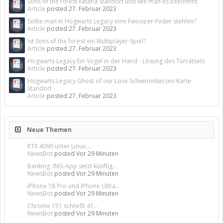
Sons of the forest katana Standort und wie man es bekommt
Article
posted
27. Februar 2023
Sollte man in Hogwarts Legacy eine Fwooper-Feder stehlen?
Article
posted
27. Februar 2023
Ist Sons of the forest ein Multiplayer-Spiel?
Article
posted
27. Februar 2023
Hogwarts Legacy Ein Vogel in der Hand - Lösung des Türrätsels
Article
posted
27. Februar 2023
Hogwarts Legacy Ghost of our Love Schwimmkerzen Karte
Standort
Article
posted
27. Februar 2023
Neue Themen
RTX 4090 unter Linux:...
NewsBot
posted
Vor 29 Minuten
Banking: ING-App setzt künftig...
NewsBot
posted
Vor 29 Minuten
iPhone 18 Pro und iPhone Ultra...
NewsBot
posted
Vor 29 Minuten
Chrome 151 schließt 41...
NewsBot
posted
Vor 29 Minuten