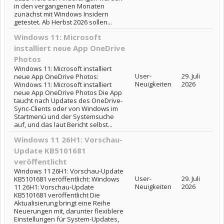
in den vergangenen Monaten
zunächst mit Windows Insidern
getestet. Ab Herbst 2026 sollen...
Windows 11: Microsoft
installiert neue App OneDrive
Photos
Windows 11: Microsoft installiert
User-
29. Juli
neue App OneDrive Photos:
Neuigkeiten
2026
Windows 11: Microsoft installiert
neue App OneDrive Photos Die App
taucht nach Updates des OneDrive-
Sync-Clients oder von Windows im
Startmenü und der Systemsuche
auf, und das laut Bericht selbst...
Windows 11 26H1: Vorschau-
Update KB5101681
veröffentlicht
Windows 11 26H1: Vorschau-Update
User-
29. Juli
KB5101681 veröffentlicht: Windows
Neuigkeiten
2026
11 26H1: Vorschau-Update
KB5101681 veröffentlicht Die
Aktualisierung bringt eine Reihe
Neuerungen mit, darunter flexiblere
Einstellungen für System-Updates,