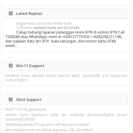
Latest Replies
Bagaimana cara buka Blokir bale...
123tomla
replied
Heute um 05:29 Uhr
Cukup hubungi layanan pelanggan resmi BTN di nomor BTN Call
1500286 atau WhatsApp resmi di +628137775558 / +6282282211196,
dan siapkan data diri (KTP, buku tabungan, dan nomor kartu ATM)
untuk…
Win 11 Support
Desktop Icons werden immer wieder weiß, dauerhafte Icon Reparatur
nicht möglich
XboX Support
iPad 7 iOS 18 gewünscht
warum kann Numbers nicht die einfache Rechenaufgabe lösen?
(summe(B3:B92))
Windowbasiertes Programm auf dem Ipad nutzen
Wie installiere ich ein selbst-signiertes SSL-Zertifikat?