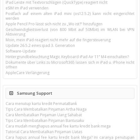
iPad Leiste mit Textvorschlägen (QuickType) reagiert nicht
eSIM im iPad verwenden
Postfach auf einem alten iPad mini (os12.5.2) kann nicht eingerichtet
werden
Apple Pencil Pro lässt sich nicht zu „Wo ist?“ hinzufügen
Geschwindigkeitsverlust (von 800 Mbit auf 50Mbit) im WLAN bei VPN
Aktivierung
Moin, mein iPad reagiert nicht mehr auf die fingersteuerung
Update 26.5.2 eines ipad 3. Generation
Software-Update
Hintergrundbeleuchtung Magic Keyboard iPad Air 11’’ M4 einschalten?
Dokumente über Links zu Microsoft365 lassen sich in iPad u. iPhone nicht
öffnen
AppleCare Verlängerung
Samsung Support
Cara menutup kartu kredit PermataBank
Tips Cara Membatalkan Pinjaman Artha Niaga
Cara Membatalkan Pinjaman Uang Sahabat
Tips Cara Membatalkan Pinjaman Bantusaku
Cara mudah menghapus annual fee kartu kredit bank mega
Tutorial Cara Membatalkan Pinjaman Uatas
Cara hapus annual fee kartu kredit bank Mega? Ini caranya penutupan