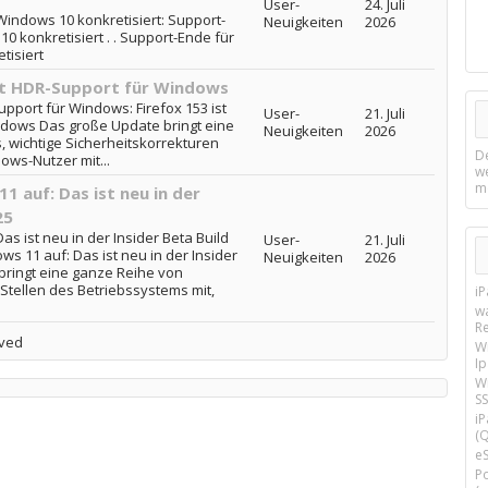
User-
24. Juli
indows 10 konkretisiert: Support-
Neuigkeiten
2026
 konkretisiert . . Support-Ende für
tisiert
ngt HDR-Support für Windows
upport für Windows: Firefox 153 ist
User-
21. Juli
ndows Das große Update bringt eine
Neuigkeiten
2026
 wichtige Sicherheitskorrekturen
D
ws-Nutzer mit...
w
m
1 auf: Das ist neu in der
25
as ist neu in der Insider Beta Build
User-
21. Juli
ws 11 auf: Das ist neu in der Insider
Neuigkeiten
2026
bringt eine ganze Reihe von
tellen des Betriebssystems mit,
i
w
R
lved
W
I
Wi
SS
i
(Q
e
P