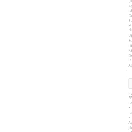
(o
Ap
is
G
a
M
d
U
S
H
Ke
D
la
A
P
S
L
" 
s
"
A
J