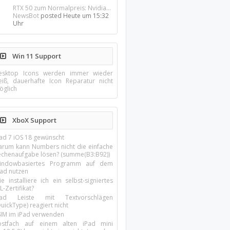
RTX 50 zum Normalpreis: Nvidia...
NewsBot
posted
Heute um 15:32
Uhr
Win 11 Support
esktop Icons werden immer wieder
eiß, dauerhafte Icon Reparatur nicht
öglich
XboX Support
Pad 7 iOS 18 gewünscht
arum kann Numbers nicht die einfache
echenaufgabe lösen? (summe(B3:B92))
indowbasiertes Programm auf dem
pad nutzen
e installiere ich ein selbst-signiertes
L-Zertifikat?
Pad Leiste mit Textvorschlägen
uickType) reagiert nicht
SIM im iPad verwenden
ostfach auf einem alten iPad mini