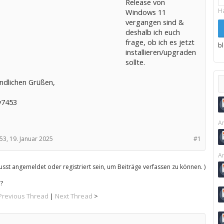
Release von
H
Windows 11
vergangen sind &
deshalb ich euch
frage, ob ich es jetzt
b
installieren/upgraden
sollte.
undlichen Grüßen,
y7453
Ar
53,
19. Januar 2025
#1
Ar
sst angemeldet oder registriert sein, um Beiträge verfassen zu können. )
?
Previous Thread
|
Next Thread
>