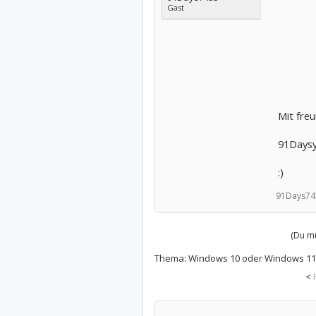
Gast
Mit fre
91Days
:)
91Days74
(Du mu
Thema:
Windows 10 oder Windows 11
<