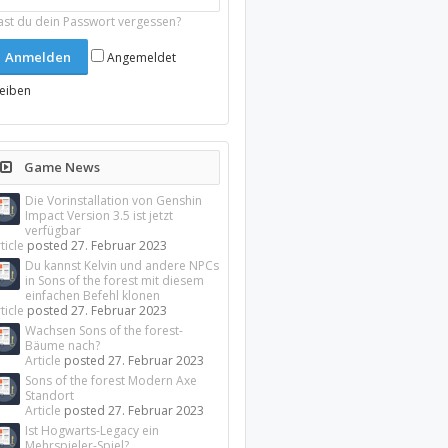
ast du dein Passwort vergessen?
Angemeldet
leiben
Game News
Die Vorinstallation von Genshin
Impact Version 3.5 ist jetzt
verfügbar
ticle
posted
27. Februar 2023
Du kannst Kelvin und andere NPCs
in Sons of the forest mit diesem
einfachen Befehl klonen
ticle
posted
27. Februar 2023
Wachsen Sons of the forest-
Bäume nach?
Article
posted
27. Februar 2023
Sons of the forest Modern Axe
Standort
Article
posted
27. Februar 2023
Ist Hogwarts-Legacy ein
Mehrspieler-Spiel?