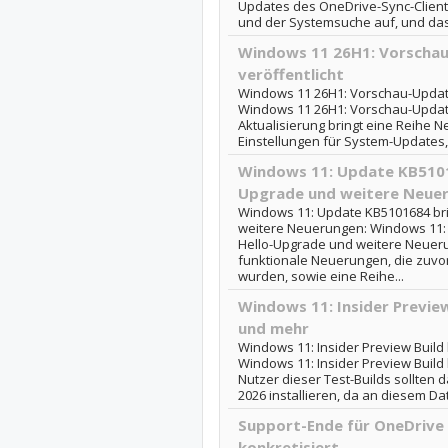
Updates des OneDrive-Sync-Clien
und der Systemsuche auf, und das l
Windows 11 26H1: Vorscha
veröffentlicht
Windows 11 26H1: Vorschau-Update
Windows 11 26H1: Vorschau-Update
Aktualisierung bringt eine Reihe N
Einstellungen für System-Updates, e
Windows 11: Update KB5101
Upgrade und weitere Neue
Windows 11: Update KB5101684 br
weitere Neuerungen: Windows 11:
Hello-Upgrade und weitere Neueru
funktionale Neuerungen, die zuvor 
wurden, sowie eine Reihe...
Windows 11: Insider Preview
und mehr
Windows 11: Insider Preview Build 
Windows 11: Insider Preview Build 
Nutzer dieser Test-Builds sollten 
2026 installieren, da an diesem Da
Support-Ende für OneDrive
konkretisiert