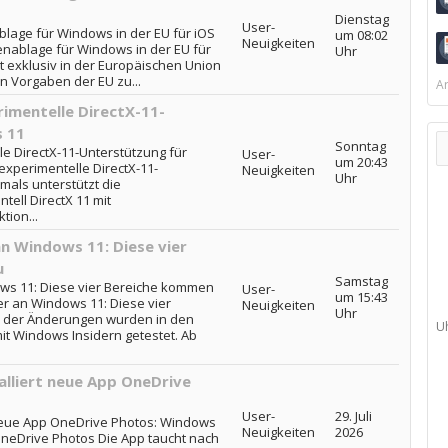
Dienstag
User-
blage für Windows in der EU für iOS
um 08:02
Neuigkeiten
henablage für Windows in der EU für
Uhr
st exklusiv in der Europäischen Union
n Vorgaben der EU zu...
Ar
rimentelle DirectX-11-
 11
Sonntag
le DirectX-11-Unterstützung für
User-
um 20:43
experimentelle DirectX-11-
Neuigkeiten
Uhr
mals unterstützt die
tell DirectX 11 mit
ion...
n Windows 11: Diese vier
u
Samstag
ows 11: Diese vier Bereiche kommen
User-
um 15:43
er an Windows 11: Diese vier
Neuigkeiten
Uhr
 der Änderungen wurden in den
U
 Windows Insidern getestet. Ab
alliert neue App OneDrive
User-
29. Juli
 neue App OneDrive Photos: Windows
Neuigkeiten
2026
 OneDrive Photos Die App taucht nach