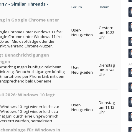
? - Similar Threads -
Forum
Datum
ing in Google Chrome unter
Gestern
User-
oogle Chrome unter Windows 11 frei:
um 10:22
Neuigkeiten
Google Chrome unter Windows 11 frei
Uhr
0p auf Microsoft Edge oder die
nkt, während Chrome-Nutzer...
gt Benachrichtigungen
eigen
Ar
Dienstag
chrichtigungen künftig direkt beim
User-
um 20:42
nk zeigt Benachrichtigungen künftig
Neuigkeiten
Uhr
 Smartphone per Phone Link mit dem
 entsprechend bald über eine
li 2026: Windows 10 legt
Dienstag
User-
 Windows 10 legt wieder leicht zu:
um 11:12
Neuigkeiten
 Windows 10 legt wieder leicht zu
Uhr
at Juni durch eine ungewöhnlich
rzerrt wurden, normalisiert...
ischenablage für Windows in