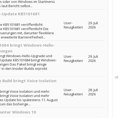
ts oder von Windows im Startmenü
aut Bericht selbst...
u-Update KB5101681
User-
29. Juli
 KB5101681 veröffentlicht:
Neuigkeiten
2026
 KB5101681 veröffentlicht Die
euerungen mit, darunter flexiblere
rweiterte Barrierefreiheit...
684 bringt Windows-Hello-
rungen
ingt Windows-Hello-Upgrade und
User-
29. Juli
 Update KB5101684 bringt Windows-
Neuigkeiten
2026
ngen Das Paket bringt einige
in den Insider-Builds erprobt
U
 Build bringt Voice Isolation
User-
28. Juli
bringt Voice Isolation und mehr:
Neuigkeiten
2026
bringt Voice Isolation und mehr
das Update bis spätestens 11. August
tum das bisherige...
 unter Windows 10