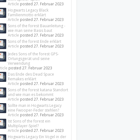
Article
posted
27. Februar 2023
Hogwarts Legacy Black
Familienmotto erklärt
Article
posted
27. Februar 2023
Sons of the forest Bauanleitung -
wie man seine Basis baut
Article
posted
27. Februar 2023
Sons of the forest Ende erklärt
Article
posted
27. Februar 2023
Jedes Sons of the forest GPS-
Ortungsgerät und seine
Verwendung
ticle
posted
27. Februar 2023
Das Ende des Dead Space
Remakes erklärt
Article
posted
27. Februar 2023
Sons of the forest katana Standort
und wie man es bekommt
Article
posted
27. Februar 2023
Sollte man in Hogwarts Legacy
eine Fwooper-Feder stehlen?
Article
posted
27. Februar 2023
Ist Sons of the forest ein
Multiplayer-Spiel?
Article
posted
27. Februar 2023
Hogwarts Legacy Ein Vogel in der