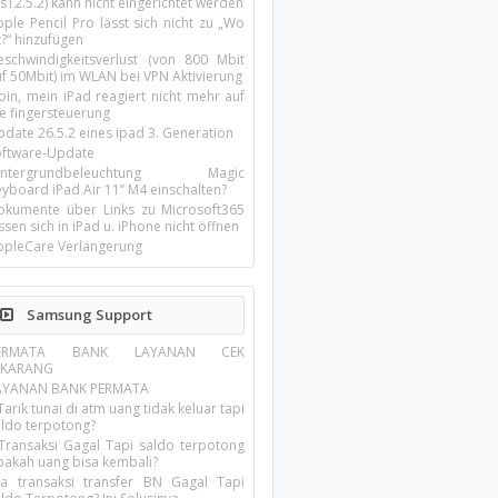
s12.5.2) kann nicht eingerichtet werden
ple Pencil Pro lässt sich nicht zu „Wo
t?“ hinzufügen
eschwindigkeitsverlust (von 800 Mbit
uf 50Mbit) im WLAN bei VPN Aktivierung
oin, mein iPad reagiert nicht mehr auf
ie fingersteuerung
pdate 26.5.2 eines ipad 3. Generation
oftware-Update
intergrundbeleuchtung Magic
yboard iPad Air 11’’ M4 einschalten?
okumente über Links zu Microsoft365
ssen sich in iPad u. iPhone nicht öffnen
ppleCare Verlängerung
Samsung Support
ERMATA BANK LAYANAN CEK
EKARANG
AYANAN BANK PERMATA
Tarik tunai di atm uang tidak keluar tapi
aldo terpotong?
 Transaksi Gagal Tapi saldo terpotong
pakah uang bisa kembali?
ika transaksi transfer BN Gagal Tapi