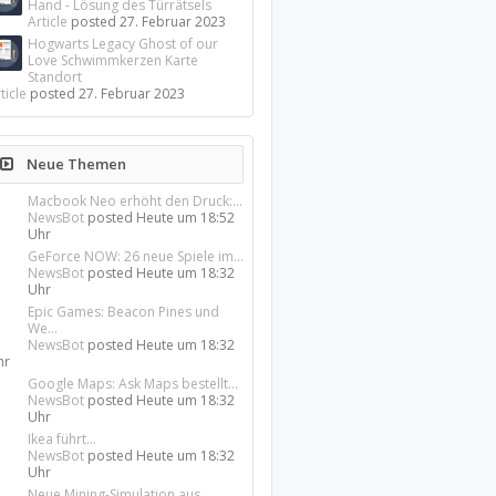
Hand - Lösung des Türrätsels
Article
posted
27. Februar 2023
Hogwarts Legacy Ghost of our
Love Schwimmkerzen Karte
Standort
ticle
posted
27. Februar 2023
Neue Themen
Macbook Neo erhöht den Druck:...
NewsBot
posted
Heute um 18:52
Uhr
GeForce NOW: 26 neue Spiele im...
NewsBot
posted
Heute um 18:32
Uhr
Epic Games: Beacon Pines und
We...
NewsBot
posted
Heute um 18:32
hr
Google Maps: Ask Maps bestellt...
NewsBot
posted
Heute um 18:32
Uhr
Ikea führt...
NewsBot
posted
Heute um 18:32
Uhr
Neue Mining-Simulation aus...