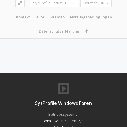
SysProfile Forum - UI.X
Deutsch [Du]
Kontakt
Hilfe
Sitemap
Nutzungsbedingungen
Datenschutzerklärung
SysProfile Windows Foren
Betriebssysteme:
Windows 10
Seiten:
2
,
3