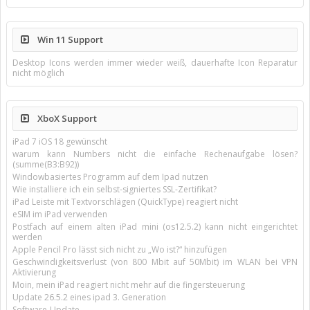
Win 11 Support
Desktop Icons werden immer wieder weiß, dauerhafte Icon Reparatur
nicht möglich
XboX Support
iPad 7 iOS 18 gewünscht
warum kann Numbers nicht die einfache Rechenaufgabe lösen?
(summe(B3:B92))
Windowbasiertes Programm auf dem Ipad nutzen
Wie installiere ich ein selbst-signiertes SSL-Zertifikat?
iPad Leiste mit Textvorschlägen (QuickType) reagiert nicht
eSIM im iPad verwenden
Postfach auf einem alten iPad mini (os12.5.2) kann nicht eingerichtet
werden
Apple Pencil Pro lässt sich nicht zu „Wo ist?“ hinzufügen
Geschwindigkeitsverlust (von 800 Mbit auf 50Mbit) im WLAN bei VPN
Aktivierung
Moin, mein iPad reagiert nicht mehr auf die fingersteuerung
Update 26.5.2 eines ipad 3. Generation
Software-Update