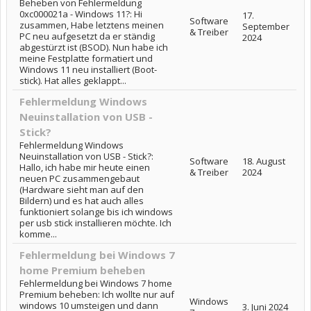
Beheben von Fehlermeldung
0xc000021a - Windows 11?: Hi
17.
Software
zusammen, Habe letztens meinen
September
& Treiber
PC neu aufgesetzt da er ständig
2024
abgestürzt ist (BSOD). Nun habe ich
meine Festplatte formatiert und
Windows 11 neu installiert (Boot-
stick). Hat alles geklappt...
Fehlermeldung Windows
Neuinstallation von USB -
Stick?
Fehlermeldung Windows
Neuinstallation von USB - Stick?:
Software
18. August
Hallo, ich habe mir heute einen
& Treiber
2024
neuen PC zusammengebaut
(Hardware sieht man auf den
Bildern) und es hat auch alles
funktioniert solange bis ich windows
per usb stick installieren möchte. Ich
komme...
Fehlermeldung bei Windows 7
home Premium beheben
Fehlermeldung bei Windows 7 home
Premium beheben: Ich wollte nur auf
Windows
windows 10 umsteigen und dann
3. Juni 2024