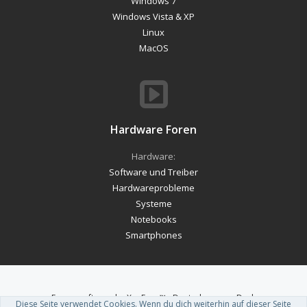
Windows 7
Windows Vista & XP
Linux
MacOS
Hardware Foren
Hardware:
Software und Treiber
Hardwareprobleme
Systeme
Notebooks
Smartphones
Forum software by XenForo™
-
Deutsch von xenDach
Diese Seite verwendet Cookies. Wenn du dich weiterhin auf dieser Seite