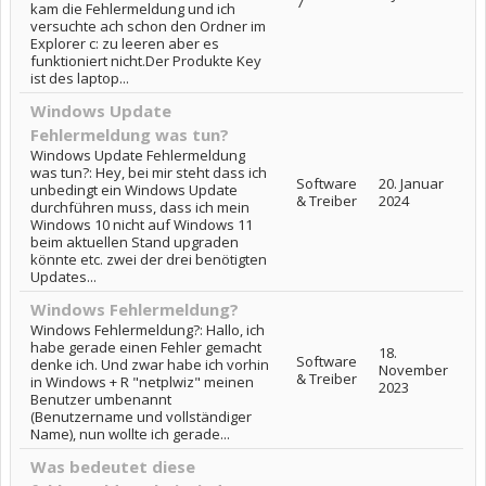
7
kam die Fehlermeldung und ich
versuchte ach schon den Ordner im
Explorer c: zu leeren aber es
funktioniert nicht.Der Produkte Key
ist des laptop...
Windows Update
Fehlermeldung was tun?
Windows Update Fehlermeldung
was tun?: Hey, bei mir steht dass ich
Software
20. Januar
unbedingt ein Windows Update
& Treiber
2024
durchführen muss, dass ich mein
Windows 10 nicht auf Windows 11
beim aktuellen Stand upgraden
könnte etc. zwei der drei benötigten
Updates...
Windows Fehlermeldung?
Windows Fehlermeldung?: Hallo, ich
habe gerade einen Fehler gemacht
18.
Software
denke ich. Und zwar habe ich vorhin
November
& Treiber
in Windows + R "netplwiz" meinen
2023
Benutzer umbenannt
(Benutzername und vollständiger
Name), nun wollte ich gerade...
Was bedeutet diese