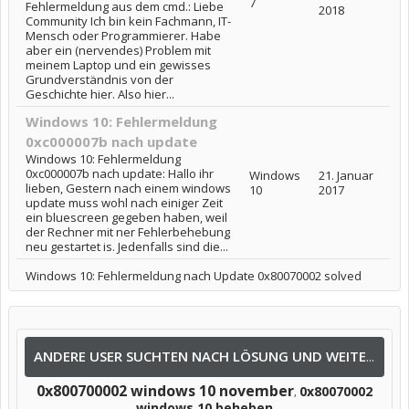
7
Fehlermeldung aus dem cmd.: Liebe
2018
Community Ich bin kein Fachmann, IT-
Mensch oder Programmierer. Habe
aber ein (nervendes) Problem mit
meinem Laptop und ein gewisses
Grundverständnis von der
Geschichte hier. Also hier...
Windows 10: Fehlermeldung
0xc000007b nach update
Windows 10: Fehlermeldung
0xc000007b nach update: Hallo ihr
Windows
21. Januar
lieben, Gestern nach einem windows
10
2017
update muss wohl nach einiger Zeit
ein bluescreen gegeben haben, weil
der Rechner mit ner Fehlerbehebung
neu gestartet is. Jedenfalls sind die...
Windows 10: Fehlermeldung nach Update 0x80070002 solved
ANDERE USER SUCHTEN NACH LÖSUNG UND WEITEREN INFOS NACH:
0x800700002 windows 10 november
0x80070002
,
windows 10 beheben