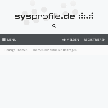
MENU
ANMELDEN
REGISTRIEREN
Heutige Themen
Themen mit aktuellen Beiträgen
...