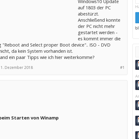
Windows10 Update
H
auf 1803 der PC
abestürzt.
Anschließend konnte
der PC nicht mehr
b
gestartet werden -
es kommt immer die
 "Reboot and Select proper Boot device".. ISO - DVD
nicht, da kein System vorhanden ist.
and ein paar Tipps wie ich hier weiterkomme?
1. Dezember 2018
#1
Ar
Ar
 beim Starten von Winamp