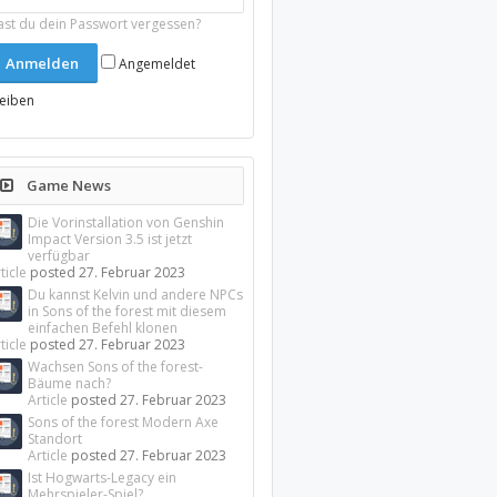
ast du dein Passwort vergessen?
Angemeldet
leiben
Game News
Die Vorinstallation von Genshin
Impact Version 3.5 ist jetzt
verfügbar
ticle
posted
27. Februar 2023
Du kannst Kelvin und andere NPCs
in Sons of the forest mit diesem
einfachen Befehl klonen
ticle
posted
27. Februar 2023
Wachsen Sons of the forest-
Bäume nach?
Article
posted
27. Februar 2023
Sons of the forest Modern Axe
Standort
Article
posted
27. Februar 2023
Ist Hogwarts-Legacy ein
Mehrspieler-Spiel?