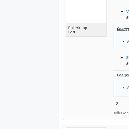
V
a
Bollerkopp
Change
Gast
F
S
a
Change
F
LG
Bollerkop