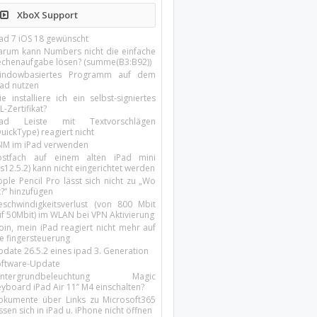
XboX Support
Pad 7 iOS 18 gewünscht
arum kann Numbers nicht die einfache
echenaufgabe lösen? (summe(B3:B92))
indowbasiertes Programm auf dem
pad nutzen
e installiere ich ein selbst-signiertes
L-Zertifikat?
Pad Leiste mit Textvorschlägen
uickType) reagiert nicht
SIM im iPad verwenden
ostfach auf einem alten iPad mini
s12.5.2) kann nicht eingerichtet werden
ple Pencil Pro lässt sich nicht zu „Wo
t?“ hinzufügen
eschwindigkeitsverlust (von 800 Mbit
uf 50Mbit) im WLAN bei VPN Aktivierung
oin, mein iPad reagiert nicht mehr auf
ie fingersteuerung
pdate 26.5.2 eines ipad 3. Generation
oftware-Update
intergrundbeleuchtung Magic
yboard iPad Air 11’’ M4 einschalten?
okumente über Links zu Microsoft365
ssen sich in iPad u. iPhone nicht öffnen