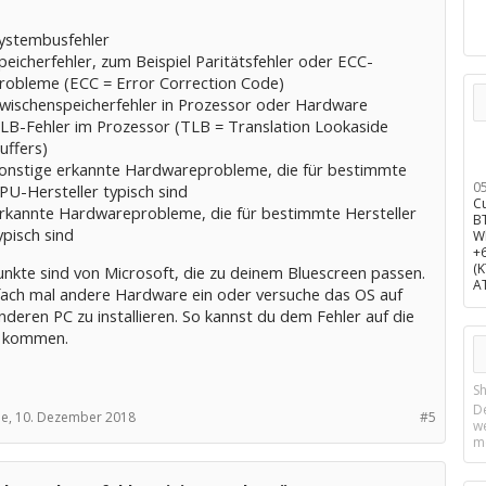
ystembusfehler
peicherfehler, zum Beispiel Paritätsfehler oder ECC-
robleme (ECC = Error Correction Code)
wischenspeicherfehler in Prozessor oder Hardware
LB-Fehler im Prozessor (TLB = Translation Lookaside
uffers)
onstige erkannte Hardwareprobleme, die für bestimmte
0
PU-Hersteller typisch sind
C
rkannte Hardwareprobleme, die für bestimmte Hersteller
B
ypisch sind
W
+
(
unkte sind von Microsoft, die zu deinem Bluescreen passen.
A
fach mal andere Hardware ein oder versuche das OS auf
deren PC zu installieren. So kannst du dem Fehler auf die
e kommen.
Sh
D
e,
10. Dezember 2018
#5
w
m