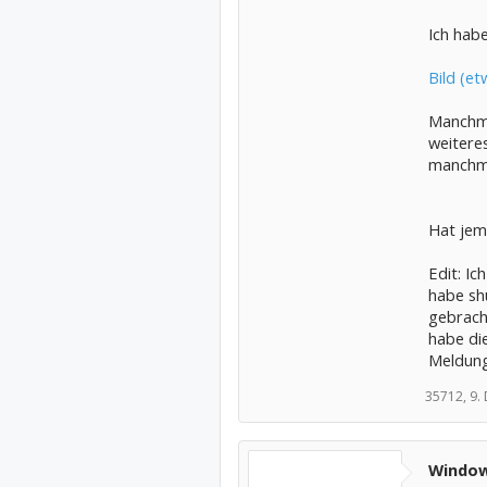
Ich hab
Bild (e
Manchma
weitere
manchmal
Hat jem
Edit: I
habe shu
gebracht
habe die
Meldung 
35712,
9.
Windows