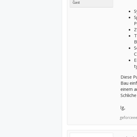
Gast
S
S
P
Z
T
B
S
C
E
t
Diese P
Bau ein
einem an
Schlich
lg,
geforceee