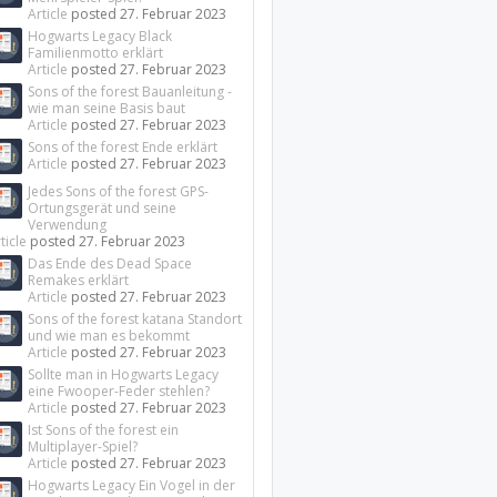
Article
posted
27. Februar 2023
Hogwarts Legacy Black
Familienmotto erklärt
Article
posted
27. Februar 2023
Sons of the forest Bauanleitung -
wie man seine Basis baut
Article
posted
27. Februar 2023
Sons of the forest Ende erklärt
Article
posted
27. Februar 2023
Jedes Sons of the forest GPS-
Ortungsgerät und seine
Verwendung
ticle
posted
27. Februar 2023
Das Ende des Dead Space
Remakes erklärt
Article
posted
27. Februar 2023
Sons of the forest katana Standort
und wie man es bekommt
Article
posted
27. Februar 2023
Sollte man in Hogwarts Legacy
eine Fwooper-Feder stehlen?
Article
posted
27. Februar 2023
Ist Sons of the forest ein
Multiplayer-Spiel?
Article
posted
27. Februar 2023
Hogwarts Legacy Ein Vogel in der