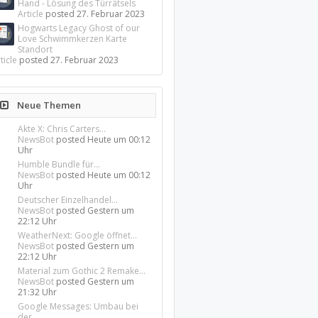
Hand - Lösung des Türrätsels
Article
posted
27. Februar 2023
Hogwarts Legacy Ghost of our
Love Schwimmkerzen Karte
Standort
ticle
posted
27. Februar 2023
Neue Themen
Akte X: Chris Carters...
NewsBot
posted
Heute um 00:12
Uhr
Humble Bundle für...
NewsBot
posted
Heute um 00:12
Uhr
Deutscher Einzelhandel...
NewsBot
posted
Gestern um
22:12 Uhr
WeatherNext: Google öffnet...
NewsBot
posted
Gestern um
22:12 Uhr
Material zum Gothic 2 Remake...
NewsBot
posted
Gestern um
21:32 Uhr
Google Messages: Umbau bei
der...