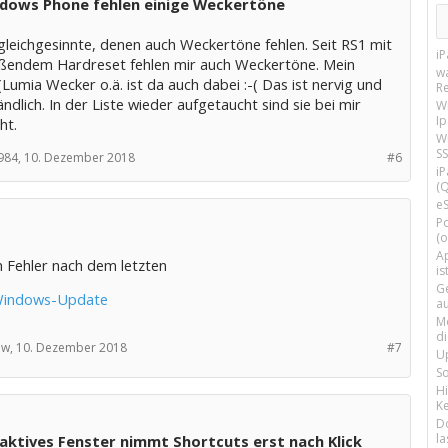
ndows Phone fehlen einige Weckertöne
gleichgesinnte, denen auch Weckertöne fehlen. Seit RS1 mit
i
eßendem Hardreset fehlen mir auch Weckertöne. Mein
w
(Lumia Wecker o.ä. ist da auch dabei :-( Das ist nervig und
R
ndlich. In der Liste wieder aufgetaucht sind sie bei mir
W
I
ht.
Wi
SS
984,
10. Dezember 2018
#6
i
(Q
e
P
(o
Ap
 Fehler nach dem letzten
is
G
indows-Update
a
M
d
w,
10. Dezember 2018
#7
U
S
H
Ke
D
la
 aktives Fenster nimmt Shortcuts erst nach Klick