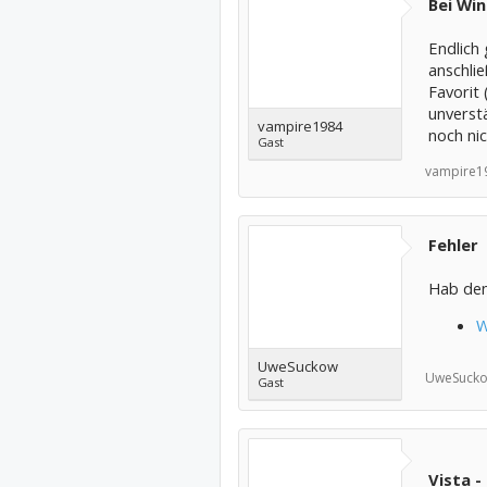
Bei Wi
Endlich 
anschli
Favorit 
unverstä
vampire1984
noch nic
Gast
vampire1
Fehler
Hab den
W
UweSuckow
UweSucko
Gast
Vista -