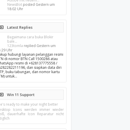
Adobe mit neuem...
NewsBot
posted
Gestern um
18:02 Uhr
Latest Replies
Bagaimana cara buka Blokir
bale...
123tomla
replied
Gestern um
5:29 Uhr
ukup hubungi layanan pelanggan resmi
TN di nomor BTN Call 1500286 atau
hatsApp resmi di +628137775558 /
6282282211196, dan siapkan data diri
KTP, buku tabungan, dan nomor kartu
TM) untuk…
Win 11 Support
e's ready to make your night better
esktop Icons werden immer wieder
eiß, dauerhafte Icon Reparatur nicht
öglich