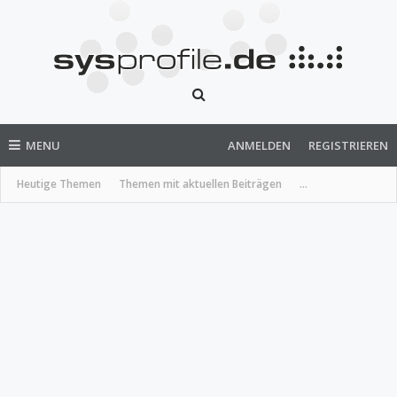
MENU
ANMELDEN
REGISTRIEREN
Heutige Themen
Themen mit aktuellen Beiträgen
...