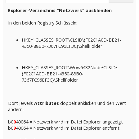
Explorer-Verzeichnis "Netzwerk" ausblenden
In den beiden Registry Schlüsseln:
HKEY_CLASSES_ROOT\CLSID\{F02C1A0D-BE21-
4350-88B0-7367FC96EF3C}\ShellFolder
HKEY_CLASSES_ROOT\Wow6432Node\CLSID\
{F02C1A0D-BE21-4350-88B0-
7367FC96EF3C}\ShellFolder
Dort jeweils
Attributes
doppelt anklicken und den Wert
ändern:
b0
0
40064 = Netzwerk wird im Datei Explorer angezeigt
b0
9
40064 = Netzwerk wird im Datei Explorer entfernt