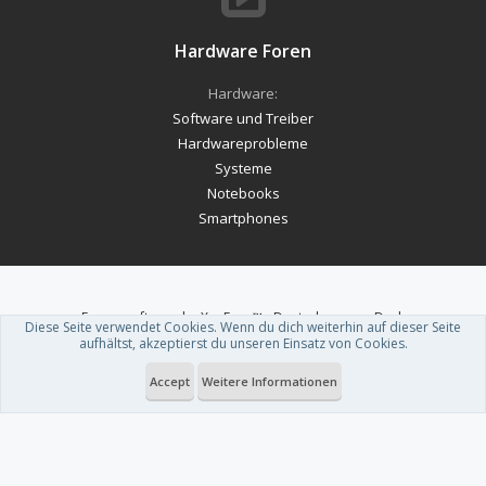
Hardware Foren
Hardware:
Software und Treiber
Hardwareprobleme
Systeme
Notebooks
Smartphones
Forum software by XenForo™
-
Deutsch von xenDach
Diese Seite verwendet Cookies. Wenn du dich weiterhin auf dieser Seite
Theme designed by
ThemeHouse
.
aufhältst, akzeptierst du unseren Einsatz von Cookies.
Accept
Weitere Informationen
Du betrachtest gerade: Windows 10: Explorer-Hooks beim Markieren von
Dateien