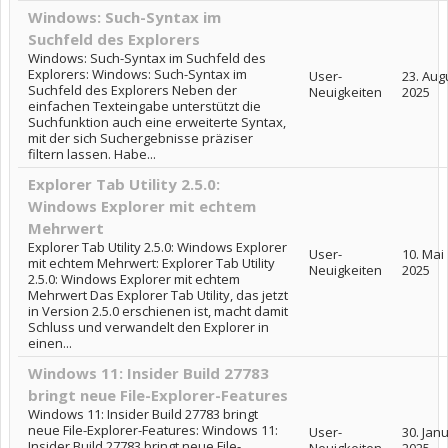
Windows: Such-Syntax im
Suchfeld des Explorers
Windows: Such-Syntax im Suchfeld des
Explorers: Windows: Such-Syntax im
User-
23. Aug
Suchfeld des Explorers Neben der
Neuigkeiten
2025
einfachen Texteingabe unterstützt die
Suchfunktion auch eine erweiterte Syntax,
mit der sich Suchergebnisse präziser
filtern lassen. Habe...
Explorer Tab Utility 2.5.0:
Windows Explorer mit echtem
Mehrwert
Explorer Tab Utility 2.5.0: Windows Explorer
User-
10. Mai
mit echtem Mehrwert: Explorer Tab Utility
Neuigkeiten
2025
2.5.0: Windows Explorer mit echtem
Mehrwert Das Explorer Tab Utility, das jetzt
in Version 2.5.0 erschienen ist, macht damit
Schluss und verwandelt den Explorer in
einen...
Windows 11: Insider Build 27783
bringt neue File-Explorer-Features
Windows 11: Insider Build 27783 bringt
neue File-Explorer-Features: Windows 11:
User-
30. Jan
Insider Build 27783 bringt neue File-