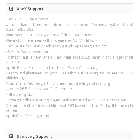
XboX Support
iPad 7 iOS 18 gewünscht
warum kann Numbers nicht die einfache Rechenaufgabe lösen?
(summe(B3:B92))
Windowbasiertes Programm auf dem Ipad nutzen
Wie installiere ich ein selbst-signiertes SSL-Zertifikat?
iPad Leiste mit Textvorschlägen (QuickType) reagiert nicht
eSIM im iPad verwenden
Postfach auf einem alten iPad mini (os12.5.2) kann nicht eingerichtet
werden
Apple Pencil Pro lässt sich nicht zu „Wo ist?“ hinzufügen
Geschwindigkeitsverlust (von 800 Mbit auf 50Mbit) im WLAN bei VPN
Aktivierung
Moin, mein iPad reagiert nicht mehr auf die fingersteuerung
Update 26.5.2 eines ipad 3. Generation
Software-Update
Hintergrundbeleuchtung Magic Keyboard iPad Air 11’’ M4 einschalten?
Dokumente über Links zu Microsoft365 lassen sich in iPad u. iPhone nicht
öffnen
AppleCare Verlängerung
Samsung Support