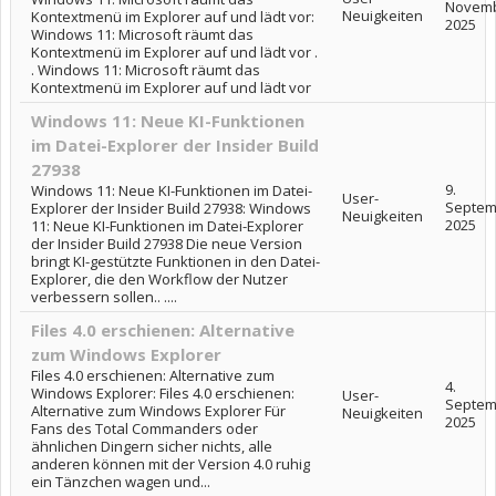
Novem
Neuigkeiten
Kontextmenü im Explorer auf und lädt vor:
2025
Windows 11: Microsoft räumt das
Kontextmenü im Explorer auf und lädt vor .
. Windows 11: Microsoft räumt das
Kontextmenü im Explorer auf und lädt vor
Windows 11: Neue KI-Funktionen
im Datei-Explorer der Insider Build
27938
9.
Windows 11: Neue KI-Funktionen im Datei-
User-
Septem
Explorer der Insider Build 27938: Windows
Neuigkeiten
2025
11: Neue KI-Funktionen im Datei-Explorer
der Insider Build 27938 Die neue Version
bringt KI-gestützte Funktionen in den Datei-
Explorer, die den Workflow der Nutzer
verbessern sollen.. ....
Files 4.0 erschienen: Alternative
zum Windows Explorer
Files 4.0 erschienen: Alternative zum
4.
Windows Explorer: Files 4.0 erschienen:
User-
Septem
Alternative zum Windows Explorer Für
Neuigkeiten
2025
Fans des Total Commanders oder
ähnlichen Dingern sicher nichts, alle
anderen können mit der Version 4.0 ruhig
ein Tänzchen wagen und...