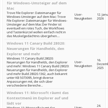
für Windows-Umsteiger auf dem
Mac
Trove File Explorer: Dateimanager für
User-
12. Jan
Windows-Umsteiger auf dem Mac: Trove
Neuigkeiten
2026
File Explorer: Dateimanager für Windows-
Umsteiger auf dem Mac Der Finder ist
eventuell ein rotes Tuch, die Workflows
und Tastenkürzel wollen einfach nicht in
das Muskelgedächtnis übergehen....
Windows 11 Canary Build 28020:
Neuerungen für Handhelds, den
Explorer und mehr
Windows 11 Canary Build 28020:
16.
User-
Neuerungen für Handhelds, den Explorer
Dezem
Neuigkeiten
und mehr: Windows 11 Canary Build 28020:
2025
Neuerungen für Handhelds, den Explorer
und mehr Build 28020.1362, auch bekannt
unter KB 5073095, bringt diverse
Anpassungen mit, die sich über
verschiedene Bereiche...
Windows 11: Microsoft räumt das
Kontextmenü im Explorer auf und
lädt vor
24.
User-
Windows 11: Microsoft räumt das