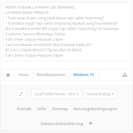
PERMATA BANK LAYANAN CEK SEKARANG
LAYANAN BANK PERMATA
" Tarik tunai di atm uang tidak keluar tapi saldo terpotong?
" Transaksi Gagal Tapi saldo terpotong Apakah uang bisa kembali?
Jika transaksi transfer BN Gagal Tapi Saldo Terpotong? Ini Solusinya
Customer Service WhatsApp GoPay
Call Center Gopay melayani 24jam
Cara melakukan reschedule tiket pesawat batik air?
BCA KCU DAAN MOGOT.Tlp/wa.08218168235
Call Center Gopay melayani 24jam
Foren
Betriebssysteme
Windows 10
SysProfile Forum - UI.X
Deutsch [Du]
Kontakt
Hilfe
Sitemap
Nutzungsbedingungen
Datenschutzerklärung