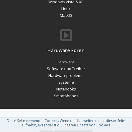
Windows Vista & XP
Linux
MacOS
Hardware Foren
Hardware:
Software und Treiber
Hardwareprobleme
Systeme
Notebooks
Smartphones
Diese Seite verwendet Cookies. Wenn du dich weiterhin auf dieser Seite
Forum software by XenForo™
-
Deutsch von xenDach
aufhältst, akzeptierst du unseren Einsatz von Cookies.
Theme designed by
ThemeHouse
.