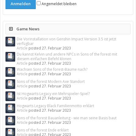
Angemeldet bleiben
Game News
Die Vorinstallation von Genshin Impact Version 3.5 ist jetzt
verfügbar
Article
posted
27. Februar 2023
Du kannst Kelvin und andere NPCs in Sons of the forest mit
diesem einfachen Befehl klonen
Article
posted
27. Februar 2023
Wachsen Sons of the forest-Bäume nach?
Article
posted
27. Februar 2023
Sons of the forest Modern Axe Standort
Article
posted
27. Februar 2023
Ist Hogwarts-Legacy ein Mehrspieler-Spiel?
Article
posted
27. Februar 2023
Hogwarts Legacy Black Familienmotto erklärt
Article
posted
27. Februar 2023
Sons of the forest Bauanleitung - wie man seine Basis baut
Article
posted
27. Februar 2023
Sons of the forest Ende erklärt
Article
posted
27. Februar 2023