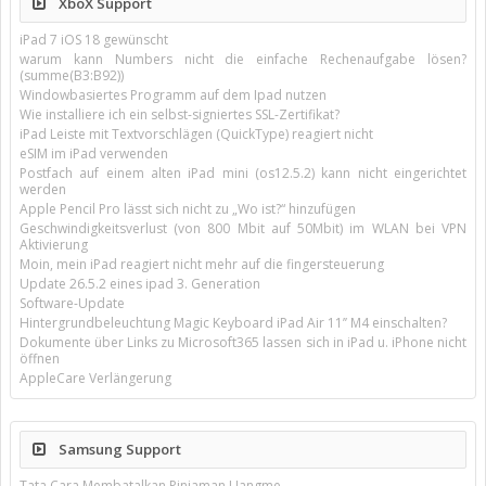
XboX Support
iPad 7 iOS 18 gewünscht
warum kann Numbers nicht die einfache Rechenaufgabe lösen?
(summe(B3:B92))
Windowbasiertes Programm auf dem Ipad nutzen
Wie installiere ich ein selbst-signiertes SSL-Zertifikat?
iPad Leiste mit Textvorschlägen (QuickType) reagiert nicht
eSIM im iPad verwenden
Postfach auf einem alten iPad mini (os12.5.2) kann nicht eingerichtet
werden
Apple Pencil Pro lässt sich nicht zu „Wo ist?“ hinzufügen
Geschwindigkeitsverlust (von 800 Mbit auf 50Mbit) im WLAN bei VPN
Aktivierung
Moin, mein iPad reagiert nicht mehr auf die fingersteuerung
Update 26.5.2 eines ipad 3. Generation
Software-Update
Hintergrundbeleuchtung Magic Keyboard iPad Air 11’’ M4 einschalten?
Dokumente über Links zu Microsoft365 lassen sich in iPad u. iPhone nicht
öffnen
AppleCare Verlängerung
Samsung Support
Tata Cara Membatalkan Pinjaman Uangme