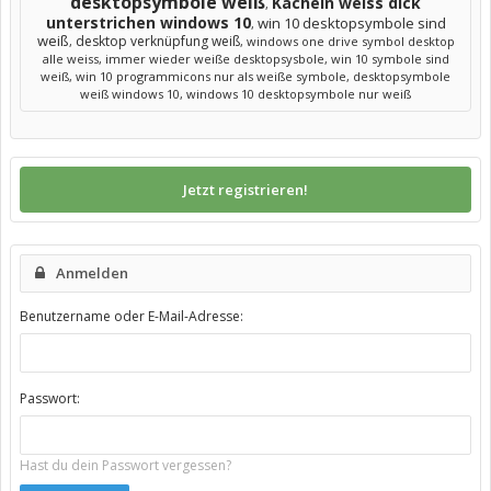
desktopsymbole weiß
Kacheln weiss dick
,
unterstrichen windows 10
win 10 desktopsymbole sind
,
weiß
desktop verknüpfung weiß
,
,
windows one drive symbol desktop
alle weiss
,
immer wieder weiße desktopsysbole
,
win 10 symbole sind
weiß
,
win 10 programmicons nur als weiße symbole
,
desktopsymbole
weiß windows 10
,
windows 10 desktopsymbole nur weiß
Jetzt registrieren!
Anmelden
Benutzername oder E-Mail-Adresse:
Passwort:
Hast du dein Passwort vergessen?