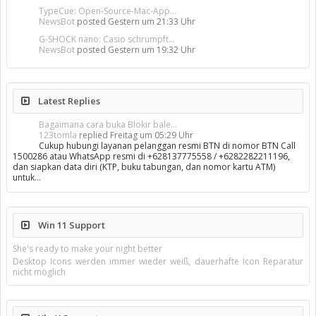
TypeCue: Open-Source-Mac-App...
NewsBot
posted
Gestern um 21:33 Uhr
G-SHOCK nano: Casio schrumpft...
NewsBot
posted
Gestern um 19:32 Uhr
Latest Replies
Bagaimana cara buka Blokir bale...
123tomla
replied
Freitag um 05:29 Uhr
Cukup hubungi layanan pelanggan resmi BTN di nomor BTN Call
1500286 atau WhatsApp resmi di +628137775558 / +6282282211196,
dan siapkan data diri (KTP, buku tabungan, dan nomor kartu ATM)
untuk…
Win 11 Support
She's ready to make your night better
Desktop Icons werden immer wieder weiß, dauerhafte Icon Reparatur
nicht möglich