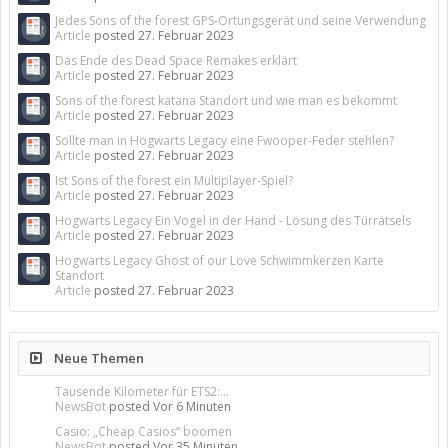
Jedes Sons of the forest GPS-Ortungsgerät und seine Verwendung
Article
posted
27. Februar 2023
Das Ende des Dead Space Remakes erklärt
Article
posted
27. Februar 2023
Sons of the forest katana Standort und wie man es bekommt
Article
posted
27. Februar 2023
Sollte man in Hogwarts Legacy eine Fwooper-Feder stehlen?
Article
posted
27. Februar 2023
Ist Sons of the forest ein Multiplayer-Spiel?
Article
posted
27. Februar 2023
Hogwarts Legacy Ein Vogel in der Hand - Lösung des Türrätsels
Article
posted
27. Februar 2023
Hogwarts Legacy Ghost of our Love Schwimmkerzen Karte
Standort
Article
posted
27. Februar 2023
Neue Themen
Tausende Kilometer für ETS2:...
NewsBot
posted
Vor 6 Minuten
Casio: „Cheap Casios“ boomen
NewsBot
posted
Vor 35 Minuten