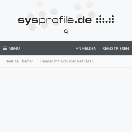
MENU
ANMELDEN
REGISTRIEREN
Heutige Themen
Themen mit aktuellen Beiträgen
...