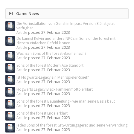
Game News
Die Vorinstallation von Genshin Impact Version 3.5 ist jetzt
verfügbar
Article
posted
27. Februar 2023
Du kannst Kelvin und andere NPCs in Sons of the forest mit
diesem einfachen Befehl klonen
Article
posted
27. Februar 2023
Wachsen Sons of the forest-Bäume nach?
Article
posted
27. Februar 2023
Sons of the forest Modern Axe Standort
Article
posted
27. Februar 2023
Ist Hogwarts-Legacy ein Mehrspieler-Spiel?
Article
posted
27. Februar 2023
Hogwarts Legacy Black Familienmotto erklärt
Article
posted
27. Februar 2023
Sons of the forest Bauanleitung - wie man seine Basis baut
Article
posted
27. Februar 2023
Sons of the forest Ende erklärt
Article
posted
27. Februar 2023
Jedes Sons of the forest GPS-Ortungsgerät und seine Verwendung
Article
posted
27. Februar 2023