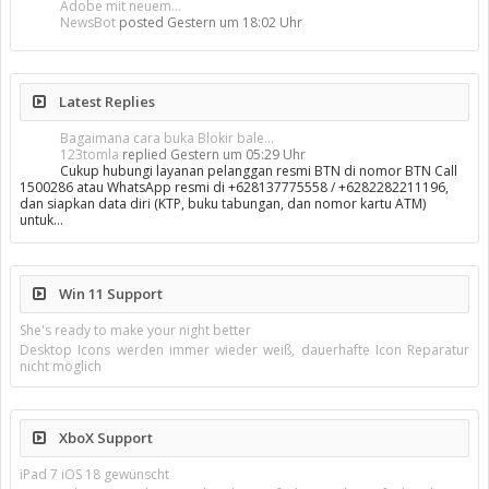
Adobe mit neuem...
NewsBot
posted
Gestern um 18:02 Uhr
Latest Replies
Bagaimana cara buka Blokir bale...
123tomla
replied
Gestern um 05:29 Uhr
Cukup hubungi layanan pelanggan resmi BTN di nomor BTN Call
1500286 atau WhatsApp resmi di +628137775558 / +6282282211196,
dan siapkan data diri (KTP, buku tabungan, dan nomor kartu ATM)
untuk…
Win 11 Support
She's ready to make your night better
Desktop Icons werden immer wieder weiß, dauerhafte Icon Reparatur
nicht möglich
XboX Support
iPad 7 iOS 18 gewünscht