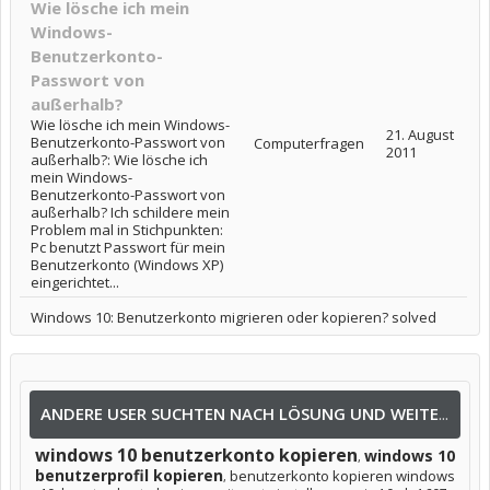
Wie lösche ich mein
Windows-
Benutzerkonto-
Passwort von
außerhalb?
Wie lösche ich mein Windows-
21. August
Benutzerkonto-Passwort von
Computerfragen
2011
außerhalb?: Wie lösche ich
mein Windows-
Benutzerkonto-Passwort von
außerhalb? Ich schildere mein
Problem mal in Stichpunkten:
Pc benutzt Passwort für mein
Benutzerkonto (Windows XP)
eingerichtet...
Windows 10: Benutzerkonto migrieren oder kopieren? solved
ANDERE USER SUCHTEN NACH LÖSUNG UND WEITEREN INFOS NACH:
windows 10 benutzerkonto kopieren
windows 10
,
benutzerprofil kopieren
benutzerkonto kopieren windows
,