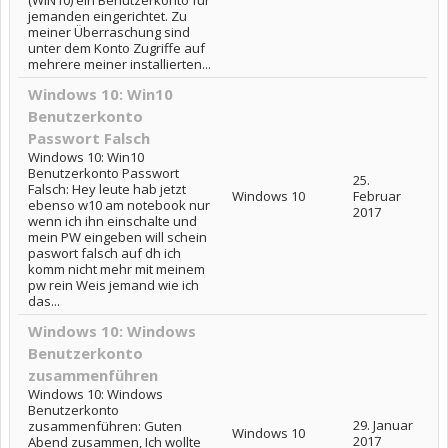
jemanden eingerichtet. Zu
meiner Überraschung sind
unter dem Konto Zugriffe auf
mehrere meiner installierten...
Windows 10: Win10
Benutzerkonto
Passwort Falsch
Windows 10: Win10
Benutzerkonto Passwort
25.
Falsch: Hey leute hab jetzt
Windows 10
Februar
ebenso w10 am notebook nur
2017
wenn ich ihn einschalte und
mein PW eingeben will schein
paswort falsch auf dh ich
komm nicht mehr mit meinem
pw rein Weis jemand wie ich
das...
Windows 10: Windows
Benutzerkonto
zusammenführen
Windows 10: Windows
Benutzerkonto
29. Januar
zusammenführen: Guten
Windows 10
2017
Abend zusammen, Ich wollte