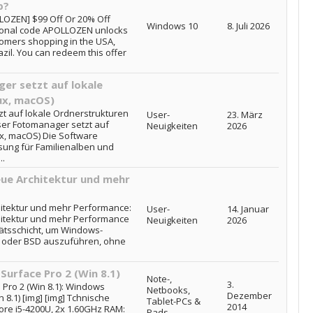
p?
LOZEN] $99 Off Or 20% Off
Windows 10
8. Juli 2026
ional code APOLLOZEN unlocks
tomers shopping in the USA,
il. You can redeem this offer
er setzt auf lokale
ux, macOS)
t auf lokale Ordnerstrukturen
User-
23. März
oser Fotomanager setzt auf
Neuigkeiten
2026
ux, macOS) Die Software
Lösung für Familienalben und
..
eue Architektur und mehr
chitektur und mehr Performance:
User-
14. Januar
chitektur und mehr Performance
Neuigkeiten
2026
tätsschicht, um Windows-
 oder BSD auszuführen, ohne
Surface Pro 2 (Win 8.1)
Note-,
3.
 Pro 2 (Win 8.1): Windows
Netbooks,
Dezember
 8.1) [img] [img] Tchnische
Tablet-PCs &
2014
Core i5-4200U, 2x 1.60GHz RAM:
Pads