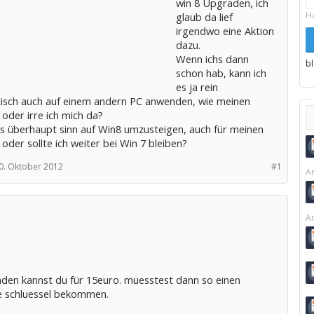
win 8 Upgraden, ich
H
glaub da lief
irgendwo eine Aktion
dazu.
Wenn ichs dann
b
schon hab, kann ich
es ja rein
isch auch auf einem andern PC anwenden, wie meinen
oder irre ich mich da?
s überhaupt sinn auf Win8 umzusteigen, auch für meinen
oder sollte ich weiter bei Win 7 bleiben?
0. Oktober 2012
#1
Ar
Ar
aden kannst du für 15euro. muesstest dann so einen
 schluessel bekommen.