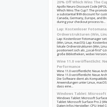
20% Off Which Wins The Cu
Apollo Neuro Discount Code [APOL
Which Wins The Cup?: The promot
a substantial $99 discount for cus
Canada, Germany, Europe, and Braz
during your checkout process to...
Lap: Kostenloser Fotomanag
Ordnerstrukturen (Win, Lin
Lap: Kostenloser Fotomanager setz
(Win, Linux, macOS): Lap: Kostenl
lokale Ordnerstrukturen (Win, Lin
positioniert sich als „Local-first“-
große Bibliotheken, wobei Version.
Wine 11.0 veröffentlicht: N
Performance
Wine 11.0 veröffentlicht: Neue Ar
Wine 11.0 veröffentlicht: Neue Ar
Die Software dient als Kompatibili
Anwendungen unter Linux, macOS
dass eine...
Windows Tablet: Microsoft 
Windows Tablet: Microsoft Surface
Tablet: Microsoft Surface Pro 2 (Win
Daten Infos Hersteller: CPU: Intel 