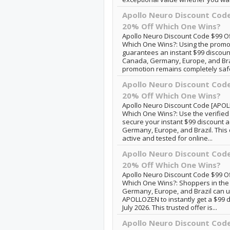
Apollo Neuro Discount Cod
20% Off Which One Wins?
Apollo Neuro Discount Code $99 O
Which One Wins?: Using the prom
guarantees an instant $99 discoun
Canada, Germany, Europe, and Braz
promotion remains completely safe 
Apollo Neuro Discount Cod
20% Off Which One Wins?
Apollo Neuro Discount Code [APOL
Which One Wins?: Use the verifie
secure your instant $99 discount 
Germany, Europe, and Brazil. This 
active and tested for online...
Apollo Neuro Discount Cod
20% Off Which One Wins?
Apollo Neuro Discount Code $99 O
Which One Wins?: Shoppers in the 
Germany, Europe, and Brazil can 
APOLLOZEN to instantly get a $99 
July 2026. This trusted offer is...
Apollo Neuro Discount Cod