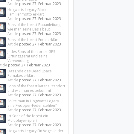
Article
posted
27. Februar 2023
Hogwarts Legacy Black
Familienmotto erklärt
Article
posted
27. Februar 2023
Sons of the forest Bauanleitung -
wie man seine Basis baut
Article
posted
27. Februar 2023
Sons of the forest Ende erklärt
Article
posted
27. Februar 2023
Jedes Sons of the forest GPS-
Ortungsgerät und seine
Verwendung
ticle
posted
27. Februar 2023
Das Ende des Dead Space
Remakes erklärt
Article
posted
27. Februar 2023
Sons of the forest katana Standort
und wie man es bekommt
Article
posted
27. Februar 2023
Sollte man in Hogwarts Legacy
eine Fwooper-Feder stehlen?
Article
posted
27. Februar 2023
Ist Sons of the forest ein
Multiplayer-Spiel?
Article
posted
27. Februar 2023
Hogwarts Legacy Ein Vogel in der