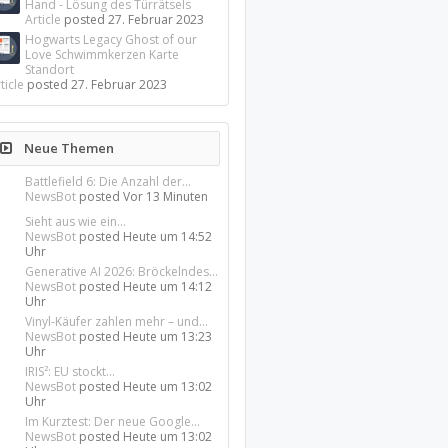
Hand - Lösung des Türrätsels
Article
posted
27. Februar 2023
Hogwarts Legacy Ghost of our
Love Schwimmkerzen Karte
Standort
ticle
posted
27. Februar 2023
Neue Themen
Battlefield 6: Die Anzahl der...
NewsBot
posted
Vor 13 Minuten
Sieht aus wie ein...
NewsBot
posted
Heute um 14:52
Uhr
Generative AI 2026: Bröckelndes...
NewsBot
posted
Heute um 14:12
Uhr
Vinyl-Käufer zahlen mehr – und...
NewsBot
posted
Heute um 13:23
Uhr
IRIS²: EU stockt...
NewsBot
posted
Heute um 13:02
Uhr
Im Kurztest: Der neue Google...
NewsBot
posted
Heute um 13:02