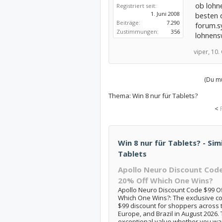
ob lohn
Registriert seit:
1. Juni 2008
besten d
Beiträge:
7.290
forum.s
Zustimmungen:
356
lohnens
viper,
10.
(Du mu
Thema:
Win 8 nur für Tablets?
<
Win 8 nur für Tablets? - Sim
Tablets
Apollo Neuro Discount Cod
20% Off Which One Wins?
Apollo Neuro Discount Code $99 O
Which One Wins?: The exclusive c
$99 discount for shoppers across
Europe, and Brazil in August 2026.
exceptional value whether you wan