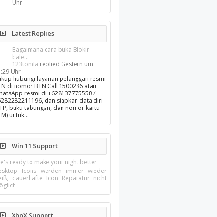
Uhr
Latest Replies
Bagaimana cara buka Blokir
bale...
123tomla
replied
Gestern um
5:29 Uhr
ukup hubungi layanan pelanggan resmi
TN di nomor BTN Call 1500286 atau
hatsApp resmi di +628137775558 /
6282282211196, dan siapkan data diri
KTP, buku tabungan, dan nomor kartu
TM) untuk…
Win 11 Support
e's ready to make your night better
esktop Icons werden immer wieder
eiß, dauerhafte Icon Reparatur nicht
öglich
XboX Support