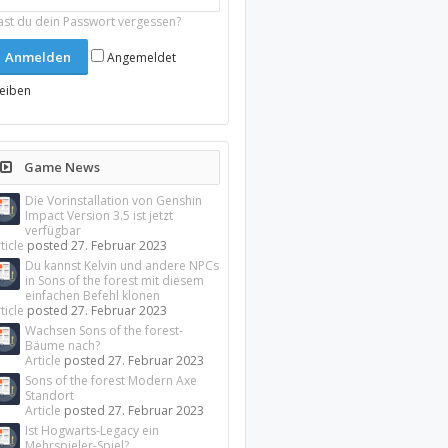
ast du dein Passwort vergessen?
Angemeldet
leiben
Game News
Die Vorinstallation von Genshin
Impact Version 3.5 ist jetzt
verfügbar
ticle
posted
27. Februar 2023
Du kannst Kelvin und andere NPCs
in Sons of the forest mit diesem
einfachen Befehl klonen
ticle
posted
27. Februar 2023
Wachsen Sons of the forest-
Bäume nach?
Article
posted
27. Februar 2023
Sons of the forest Modern Axe
Standort
Article
posted
27. Februar 2023
Ist Hogwarts-Legacy ein
Mehrspieler-Spiel?