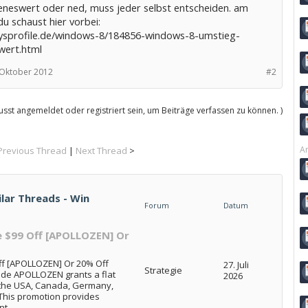
eneswert oder ned, muss jeder selbst entscheiden. am
u schaust hier vorbei:
ysprofile.de/windows-8/184856-windows-8-umstieg-
wert.html
 Oktober 2012
#2
sst angemeldet oder registriert sein, um Beiträge verfassen zu können. )
Ar
Previous Thread
|
Next Thread
>
ilar Threads - Win
Forum
Datum
e $99 Off [APOLLOZEN] Or
ff [APOLLOZEN] Or 20% Off
27. Juli
Strategie
ode APOLLOZEN grants a flat
2026
 the USA, Canada, Germany,
 This promotion provides
t...