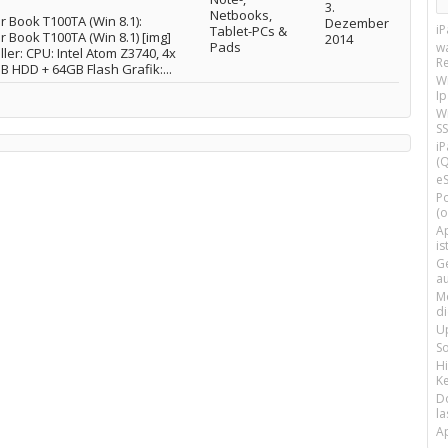
3.
Netbooks,
 Book T100TA (Win 8.1):
Dezember
i
Tablet-PCs &
Book T100TA (Win 8.1) [img]
2014
Pads
w
ler: CPU: Intel Atom Z3740, 4x
R
 HDD + 64GB Flash Grafik:...
W
I
Wi
SS
i
(Q
e
P
(o
Ap
is
G
a
M
d
U
S
H
Ke
D
la
A