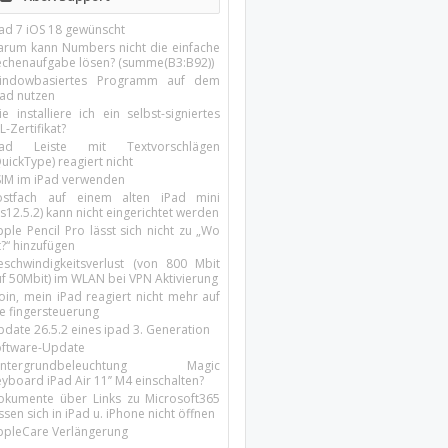
Pad 7 iOS 18 gewünscht
arum kann Numbers nicht die einfache
echenaufgabe lösen? (summe(B3:B92))
indowbasiertes Programm auf dem
pad nutzen
e installiere ich ein selbst-signiertes
L-Zertifikat?
Pad Leiste mit Textvorschlägen
uickType) reagiert nicht
SIM im iPad verwenden
ostfach auf einem alten iPad mini
s12.5.2) kann nicht eingerichtet werden
ple Pencil Pro lässt sich nicht zu „Wo
t?“ hinzufügen
eschwindigkeitsverlust (von 800 Mbit
uf 50Mbit) im WLAN bei VPN Aktivierung
oin, mein iPad reagiert nicht mehr auf
ie fingersteuerung
pdate 26.5.2 eines ipad 3. Generation
oftware-Update
intergrundbeleuchtung Magic
yboard iPad Air 11’’ M4 einschalten?
okumente über Links zu Microsoft365
ssen sich in iPad u. iPhone nicht öffnen
ppleCare Verlängerung