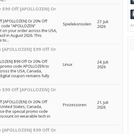
e $99 Off [APOLLOZEN] Or
ff [APOLLOZEN] Or 20% Off
27. Juli
Spielekonsolen
Ar
o code “APOLLOZEN”
2026
t on your order across the USA,
il in August 2026. This
to...
e [APOLLOZEN] $99 Off Or
LOZEN] $99 Off Or 20% Off
24. Juli
Linux
d promo code APOLLOZEN to
2026
across the USA, Canada,
digital coupon remains fully
e $99 Off [APOLLOZEN] Or
ff [APOLLOZEN] Or 20% Off
21. Juli
Prozessoren
United States, Canada,
2026
use the special promo code
discount on wearable tech in
e [APOLLOZEN] $99 Off Or