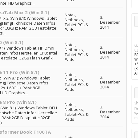
ntel HD Graphics...
aTab Miix 2 (Win 8.1)
Note-,
3.
ix 2 (Win 8.1): Windows Tablet:
Netbooks,
Dezember
g] [img] Tchnische Daten Infos
Tablet-PCs &
2014
4x 1.33GHz RAM: 2GB Festplatte:
Pads
s...
 (Win 8.1)
Note-,
0
3.
.1): Windows Tablet: HP Omni
Netbooks,
C
Dezember
aten Infos Hersteller: CPU: Intel
Tablet-PCs &
B
2014
estplatte: 32GB Flash Grafik:
Pads
W
+
(
 11 Pro (Win 8.1)
A
Note-,
3.
 (Win 8.1): Windows Tablet:
Netbooks,
Dezember
[img] Tchnische Daten Infos
Tablet-PCs &
2014
Y, 2x 1.60GHz RAM: 8GB
Pads
l HD Graphics...
 8 Pro (Win 8.1)
Sh
Note-,
3.
(Win 8.1): Windows Tablet: DELL
D
Netbooks,
Dezember
chnische Daten Infos Hersteller:
w
Tablet-PCs &
2014
z RAM: 2GB Festplatte: 32GB
m
Pads
...
nsformer Book T100TA
Note-,