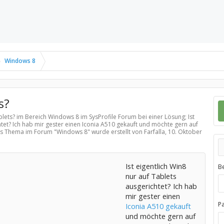
Windows 8
s?
ablets? im Bereich
Windows 8
im SysProfile Forum bei einer Lösung; Ist
htet? Ich hab mir gester einen Iconia A510 gekauft und möchte gern auf
ses Thema im Forum "
Windows 8
" wurde erstellt von Farfalla,
10. Oktober
Ist eigentlich Win8
B
nur auf Tablets
ausgerichtet? Ich hab
mir gester einen
P
Iconia A510 gekauft
und möchte gern auf