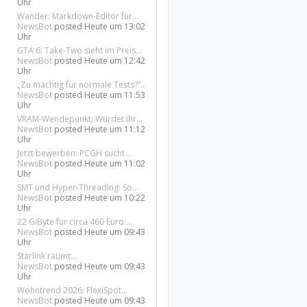
Uhr
Wander: Markdown-Editor für...
NewsBot
posted
Heute um 13:02
Uhr
GTA 6: Take-Two sieht im Preis...
NewsBot
posted
Heute um 12:42
Uhr
„Zu mächtig für normale Tests?“...
NewsBot
posted
Heute um 11:53
Uhr
VRAM-Wendepunkt: Würdet ihr...
NewsBot
posted
Heute um 11:12
Uhr
Jetzt bewerben: PCGH sucht...
NewsBot
posted
Heute um 11:02
Uhr
SMT und Hyper-Threading: So...
NewsBot
posted
Heute um 10:22
Uhr
22 GiByte für circa 460 Euro:...
NewsBot
posted
Heute um 09:43
Uhr
Starlink räumt...
NewsBot
posted
Heute um 09:43
Uhr
Wohntrend 2026: FlexiSpot...
NewsBot
posted
Heute um 09:43