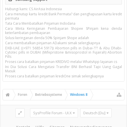
Hubungi kami: CS AirAsia Indonesia
Cara menutup kartu kredit Bank Permata? dan penghapusan kartu kredit
permata
Tata Cara Membatalkan Pinjaman Indodana
Cara Minta Keringanan Pembayaran Shopee SPinjam kena denda
keterlambatan pembayaran
Solusi keringanan denda 50% Spinjam Shope adalah
Cara membatalkan pinjaman ADakami simak selengkapnya
DXB-UAE ((+971 56854 5917)) Abortion pills in Dubai-??? & Abu Dhabi-
Cytotec pills in DUBAI (Mifepristone &misoprostol in Fujairah) Abortion
Pills
Proses cara batalkan pinjaman KREDIVO melalui WhatsApp layanan cs
Ini Dia Solusi Cara Mengatasi Transfer BNI Berhasil Tapi Uang Gagal
Masuk
Proses cara batalkan pinjaman krediOne simak selengkapnya
Foren
Betriebssysteme
Windows 8
SysProfile Forum - UI.X
Deutsch [Du]
Kontakt
Hilfe
Sitemap
Nutzungsbedingungen