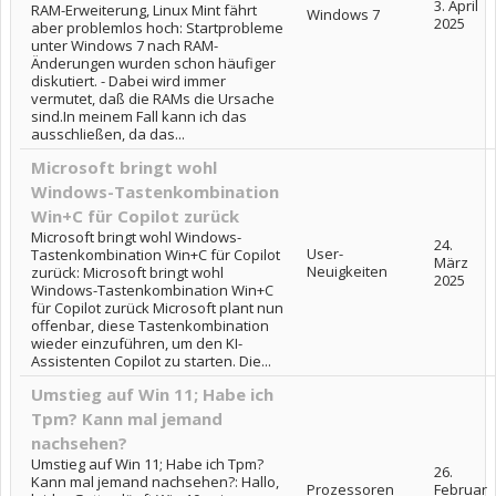
3. April
RAM-Erweiterung, Linux Mint fährt
Windows 7
2025
aber problemlos hoch: Startprobleme
unter Windows 7 nach RAM-
Änderungen wurden schon häufiger
diskutiert. - Dabei wird immer
vermutet, daß die RAMs die Ursache
sind.In meinem Fall kann ich das
ausschließen, da das...
Microsoft bringt wohl
Windows-Tastenkombination
Win+C für Copilot zurück
Microsoft bringt wohl Windows-
24.
User-
Tastenkombination Win+C für Copilot
März
Neuigkeiten
zurück: Microsoft bringt wohl
2025
Windows-Tastenkombination Win+C
für Copilot zurück Microsoft plant nun
offenbar, diese Tastenkombination
wieder einzuführen, um den KI-
Assistenten Copilot zu starten. Die...
Umstieg auf Win 11; Habe ich
Tpm? Kann mal jemand
nachsehen?
Umstieg auf Win 11; Habe ich Tpm?
26.
Kann mal jemand nachsehen?: Hallo,
Prozessoren
Februar