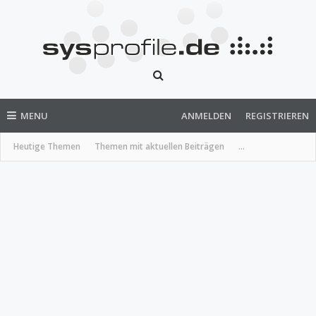
MENU
ANMELDEN
REGISTRIEREN
Heutige Themen
Themen mit aktuellen Beiträgen
...