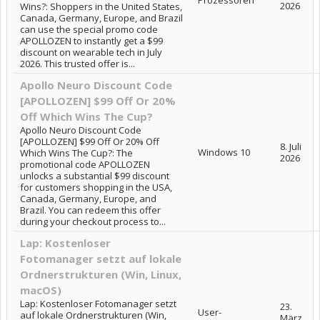
Prozessoren
2026
Wins?: Shoppers in the United States,
Canada, Germany, Europe, and Brazil
can use the special promo code
APOLLOZEN to instantly get a $99
discount on wearable tech in July
2026. This trusted offer is...
Apollo Neuro Discount Code
[APOLLOZEN] $99 Off Or 20%
Off Which Wins The Cup?
Apollo Neuro Discount Code
[APOLLOZEN] $99 Off Or 20% Off
8. Juli
Windows 10
Which Wins The Cup?: The
2026
promotional code APOLLOZEN
unlocks a substantial $99 discount
for customers shopping in the USA,
Canada, Germany, Europe, and
Brazil. You can redeem this offer
during your checkout process to...
Lap: Kostenloser
Fotomanager setzt auf lokale
Ordnerstrukturen (Win, Linux,
macOS)
Lap: Kostenloser Fotomanager setzt
23.
User-
auf lokale Ordnerstrukturen (Win,
März