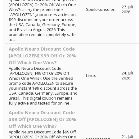
[APOLLOZEN] Or 20% Off Which One
27. Juli
Spielekonsolen
Wins?: Using the promo code
2026
“APOLLOZEN” guarantees an instant
$99 discount on your order across
the USA, Canada, Germany, Europe,
and Brazil in August 2026. This
promotion remains completely safe
to...
Apollo Neuro Discount Code
[APOLLOZEN] $99 Off Or 20%
Off Which One Wins?
Apollo Neuro Discount Code
24. Juli
[APOLLOZEN] $99 Off Or 20% Off
Linux
2026
Which One Wins?: Use the verified
promo code APOLLOZEN to secure
your instant $99 discount across the
USA, Canada, Germany, Europe, and
Brazil. This digital coupon remains
fully active and tested for online...
Apollo Neuro Discount Code
$99 Off [APOLLOZEN] Or 20%
Off Which One Wins?
Apollo Neuro Discount Code $99 Off
21. Juli
[APOLLOZEN] Or 20% Off Which One