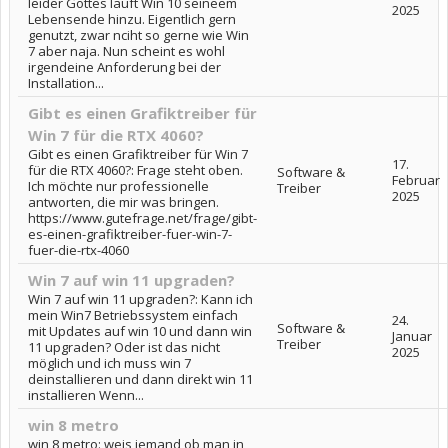
leider Gottes läuft Win 10 seineem
2025
Lebensende hinzu. Eigentlich gern
genutzt, zwar nciht so gerne wie Win
7 aber naja. Nun scheint es wohl
irgendeine Anforderung bei der
Installation...
Gibt es einen Grafiktreiber für
Win 7 für die RTX 4060?
Gibt es einen Grafiktreiber für Win 7
17.
für die RTX 4060?: Frage steht oben.
Software &
Februar
Ich möchte nur professionelle
Treiber
2025
antworten, die mir was bringen.
https://www.gutefrage.net/frage/gibt-
es-einen-grafiktreiber-fuer-win-7-
fuer-die-rtx-4060
Win 7 auf win 11 upgraden?
Win 7 auf win 11 upgraden?: Kann ich
mein Win7 Betriebssystem einfach
24.
Software &
mit Updates auf win 10 und dann win
Januar
Treiber
11 upgraden? Oder ist das nicht
2025
möglich und ich muss win 7
deinstallieren und dann direkt win 11
installieren Wenn...
win 8 metro
win 8 metro: weis jemand ob man in