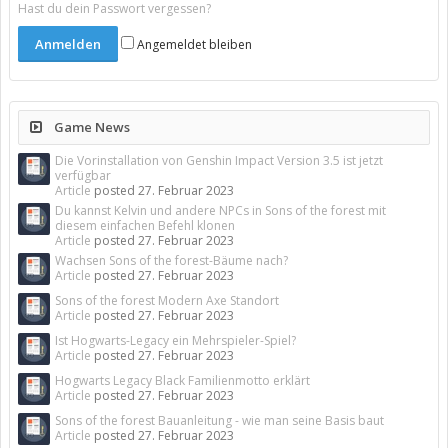
Hast du dein Passwort vergessen?
Angemeldet bleiben
Game News
Die Vorinstallation von Genshin Impact Version 3.5 ist jetzt
verfügbar
Article
posted
27. Februar 2023
Du kannst Kelvin und andere NPCs in Sons of the forest mit
diesem einfachen Befehl klonen
Article
posted
27. Februar 2023
Wachsen Sons of the forest-Bäume nach?
Article
posted
27. Februar 2023
Sons of the forest Modern Axe Standort
Article
posted
27. Februar 2023
Ist Hogwarts-Legacy ein Mehrspieler-Spiel?
Article
posted
27. Februar 2023
Hogwarts Legacy Black Familienmotto erklärt
Article
posted
27. Februar 2023
Sons of the forest Bauanleitung - wie man seine Basis baut
Article
posted
27. Februar 2023