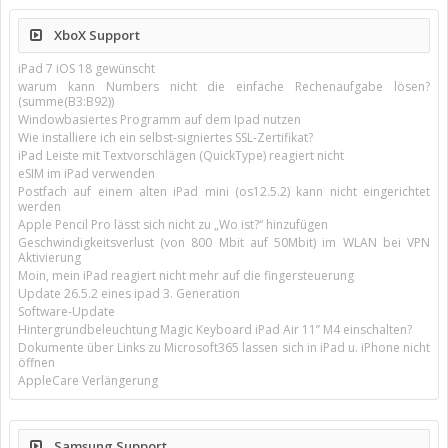
XboX Support
iPad 7 iOS 18 gewünscht
warum kann Numbers nicht die einfache Rechenaufgabe lösen?
(summe(B3:B92))
Windowbasiertes Programm auf dem Ipad nutzen
Wie installiere ich ein selbst-signiertes SSL-Zertifikat?
iPad Leiste mit Textvorschlägen (QuickType) reagiert nicht
eSIM im iPad verwenden
Postfach auf einem alten iPad mini (os12.5.2) kann nicht eingerichtet
werden
Apple Pencil Pro lässt sich nicht zu „Wo ist?“ hinzufügen
Geschwindigkeitsverlust (von 800 Mbit auf 50Mbit) im WLAN bei VPN
Aktivierung
Moin, mein iPad reagiert nicht mehr auf die fingersteuerung
Update 26.5.2 eines ipad 3. Generation
Software-Update
Hintergrundbeleuchtung Magic Keyboard iPad Air 11’’ M4 einschalten?
Dokumente über Links zu Microsoft365 lassen sich in iPad u. iPhone nicht
öffnen
AppleCare Verlängerung
Samsung Support