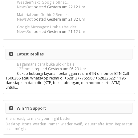
WeatherNext: Google öffnet...
NewsBot
posted
Gestern um 22:12 Uhr
Material zum Gothic 2 Remake...
NewsBot
posted
Gestern um 21:32 Uhr
Google Messages: Umbau bei der...
NewsBot
posted
Gestern um 21:12 Uhr
Latest Replies
Bagaimana cara buka Blokir bale...
123tomla
replied
Gestern um 05:29 Uhr
Cukup hubungi layanan pelanggan resmi BTN di nomor BTN Call
1500286 atau WhatsApp resmi di +628137775558 / +6282282211196,
dan siapkan data diri (KTP, buku tabungan, dan nomor kartu ATM)
untuk…
Win 11 Support
She's ready to make your night better
Desktop Icons werden immer wieder weiß, dauerhafte Icon Reparatur
nicht möglich