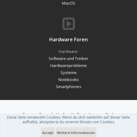
MacOS
Hardware Foren
Hardware:
Software und Treiber
Hardwareprobleme
Systeme
Notebooks
Smartphones
Forum software by XenForo™
-
Deutsch von xenDach
Diese Seite verwendet Cookies. Wenn du dich weiterhin auf dieser Seite
Theme designed by
ThemeHouse
.
aufhältst, akzeptierst du unseren Einsatz von Cookies.
Accept
Weitere Informationen