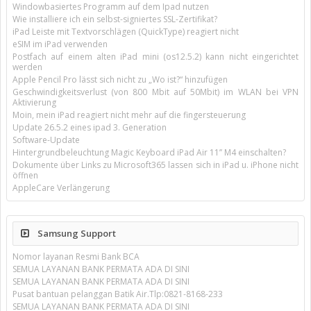
Windowbasiertes Programm auf dem Ipad nutzen
Wie installiere ich ein selbst-signiertes SSL-Zertifikat?
iPad Leiste mit Textvorschlägen (QuickType) reagiert nicht
eSIM im iPad verwenden
Postfach auf einem alten iPad mini (os12.5.2) kann nicht eingerichtet
werden
Apple Pencil Pro lässt sich nicht zu „Wo ist?“ hinzufügen
Geschwindigkeitsverlust (von 800 Mbit auf 50Mbit) im WLAN bei VPN
Aktivierung
Moin, mein iPad reagiert nicht mehr auf die fingersteuerung
Update 26.5.2 eines ipad 3. Generation
Software-Update
Hintergrundbeleuchtung Magic Keyboard iPad Air 11’’ M4 einschalten?
Dokumente über Links zu Microsoft365 lassen sich in iPad u. iPhone nicht
öffnen
AppleCare Verlängerung
Samsung Support
Nomor layanan Resmi Bank BCA
SEMUA LAYANAN BANK PERMATA ADA DI SINI
SEMUA LAYANAN BANK PERMATA ADA DI SINI
Pusat bantuan pelanggan Batik Air.Tlp:0821-8168-233
SEMUA LAYANAN BANK PERMATA ADA DI SINI