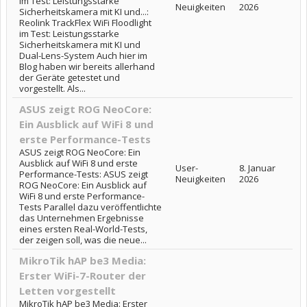
im Test: Leistungsstarke
Neuigkeiten
2026
Sicherheitskamera mit KI und...:
Reolink TrackFlex WiFi Floodlight
im Test: Leistungsstarke
Sicherheitskamera mit KI und
Dual-Lens-System Auch hier im
Blog haben wir bereits allerhand
der Geräte getestet und
vorgestellt. Als...
ASUS zeigt ROG NeoCore:
Ein Ausblick auf WiFi 8 und
erste Performance-Tests
ASUS zeigt ROG NeoCore: Ein
Ausblick auf WiFi 8 und erste
User-
8. Januar
Performance-Tests: ASUS zeigt
Neuigkeiten
2026
ROG NeoCore: Ein Ausblick auf
WiFi 8 und erste Performance-
Tests Parallel dazu veröffentlichte
das Unternehmen Ergebnisse
eines ersten Real-World-Tests,
der zeigen soll, was die neue...
MikroTik hAP be3 Media:
Erster WiFi-7-Router der
Letten vorgestellt
MikroTik hAP be3 Media: Erster