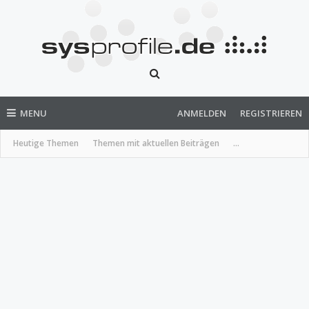
MENU
ANMELDEN
REGISTRIEREN
Heutige Themen
Themen mit aktuellen Beiträgen
...