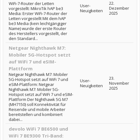
22.
WiFi-7-Router der Letten
User-
Dezember
vorgestellt: MikroTik hAP be3
Neuigkeiten
2025
Media: Erster WiFi-7-Router der
Letten vorgestellt Mit dem hAP
be3 Media (kein leichtgängiger
Name) wurde der erste Router
des Herstellers vorgestellt, der
den Standard...
Netgear Nighthawk M7:
Mobiler 5G-Hotspot setzt
auf WiFi 7 und eSIM-
Plattform
Netgear Nighthawk M7: Mobiler
23.
5G-Hotspot setzt auf WiFi 7 und
User-
November
eSIM-Plattform: Netgear
Neuigkeiten
2025
Nighthawk M7: Mobiler 5G-
Hotspot setzt auf WiFi 7 und eSIM-
Plattform Der Nighthawk 5G M7
(MH7150) soll Konnektivität für
Reisende und mobile Arbeiter
bereitstellen und kombiniert
dabei...
devolo WiFi 7 BE6500 und
WiFi 7 BE9300 Tri-Band: