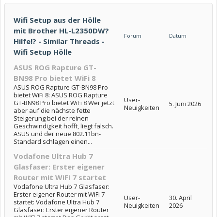
Wifi Setup aus der Hölle
mit Brother HL-L2350DW?
Forum
Datum
Hilfe!? - Similar Threads -
Wifi Setup Hölle
ASUS ROG Rapture GT-
BN98 Pro bietet WiFi 8
ASUS ROG Rapture GT-BN98 Pro
bietet WiFi 8: ASUS ROG Rapture
User-
GT-BN98 Pro bietet WiFi 8 Wer jetzt
5. Juni 2026
Neuigkeiten
aber auf die nächste fette
Steigerung bei der reinen
Geschwindigkeit hofft, liegt falsch.
ASUS und der neue 802.11bn-
Standard schlagen einen...
Vodafone Ultra Hub 7
Glasfaser: Erster eigener
Router mit WiFi 7 startet
Vodafone Ultra Hub 7 Glasfaser:
Erster eigener Router mit WiFi 7
User-
30. April
startet: Vodafone Ultra Hub 7
Neuigkeiten
2026
Glasfaser: Erster eigener Router