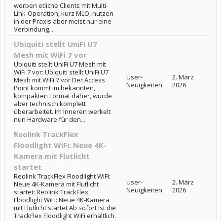
werben etliche Clients mit Multi-
Link-Operation, kurz MLO, nutzen
in der Praxis aber meist nur eine
Verbindung...
Ubiquiti stellt UniFi U7
Mesh mit WiFi 7 vor
Ubiquiti stellt UniFi U7 Mesh mit
WiFi 7 vor: Ubiquiti stellt UniFi U7
User-
2. März
Mesh mit WiFi 7 vor Der Access
Neuigkeiten
2026
Point kommt im bekannten,
kompakten Format daher, wurde
aber technisch komplett
überarbeitet. Im Inneren werkelt
nun Hardware für den...
Reolink TrackFlex
Floodlight WiFi: Neue 4K-
Kamera mit Flutlicht
startet
Reolink TrackFlex Floodlight WiFi:
User-
2. März
Neue 4K-Kamera mit Flutlicht
Neuigkeiten
2026
startet: Reolink TrackFlex
Floodlight WiFi: Neue 4K-Kamera
mit Flutlicht startet Ab sofort ist die
TrackFlex Floodlight WiFi erhältlich.