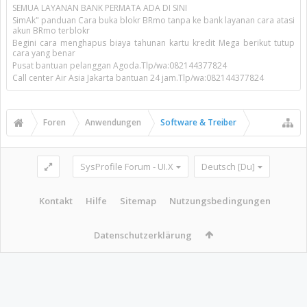
SEMUA LAYANAN BANK PERMATA ADA DI SINI
SimAk" panduan Cara buka blokr BRmo tanpa ke bank layanan cara atasi
akun BRmo terblokr
Begini cara menghapus biaya tahunan kartu kredit Mega berikut tutup
cara yang benar
Pusat bantuan pelanggan Agoda.Tlp/wa:082144377824
Call center Air Asia Jakarta bantuan 24 jam.Tlp/wa:082144377824
Foren
Anwendungen
Software & Treiber
SysProfile Forum - UI.X
Deutsch [Du]
Kontakt
Hilfe
Sitemap
Nutzungsbedingungen
Datenschutzerklärung