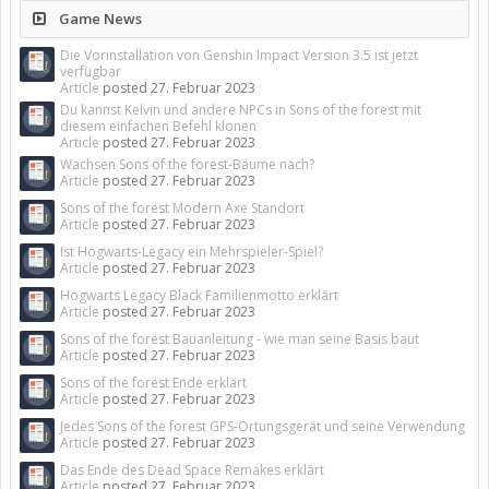
Game News
Die Vorinstallation von Genshin Impact Version 3.5 ist jetzt
verfügbar
Article
posted
27. Februar 2023
Du kannst Kelvin und andere NPCs in Sons of the forest mit
diesem einfachen Befehl klonen
Article
posted
27. Februar 2023
Wachsen Sons of the forest-Bäume nach?
Article
posted
27. Februar 2023
Sons of the forest Modern Axe Standort
Article
posted
27. Februar 2023
Ist Hogwarts-Legacy ein Mehrspieler-Spiel?
Article
posted
27. Februar 2023
Hogwarts Legacy Black Familienmotto erklärt
Article
posted
27. Februar 2023
Sons of the forest Bauanleitung - wie man seine Basis baut
Article
posted
27. Februar 2023
Sons of the forest Ende erklärt
Article
posted
27. Februar 2023
Jedes Sons of the forest GPS-Ortungsgerät und seine Verwendung
Article
posted
27. Februar 2023
Das Ende des Dead Space Remakes erklärt
Article
posted
27. Februar 2023