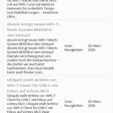
mit WiFi 7 startet Das Gerät setzt
voll auf WiFi 7 und soll damit im
Heimnetz für ordentlich Tempo
und Stabilität sorgen.. . Vodafone
Ultra...
devolo bringt neues WiFi-7-
Mesh-System BE6500 in
den Verkauf
devolo bringt neues WiFi-7-Mesh-
System BE6500 in den Verkauf:
User-
20. März
devolo bringt neues WiFi-7-Mesh-
Neuigkeiten
2026
System BE6500 in den Verkauf
Damals verschwieg man uns
zudem noch die Verkaufspreise –
die dürfen wir euch jetzt
nachreichen. Das neue Modell
kann auch Router zum...
Ubiquiti stellt AirWire vor:
WiFi-7-Client für USB-C mit
Fokus auf echtes MLO
Ubiquiti stellt AirWire vor: WiFi-7-
Client für USB-C mit Fokus auf
User-
20. März
echtes MLO: Ubiquiti stellt AirWire
Neuigkeiten
2026
vor: WiFi-7-Client für USB-C mit
Fokus auf echtes MLO Zwar