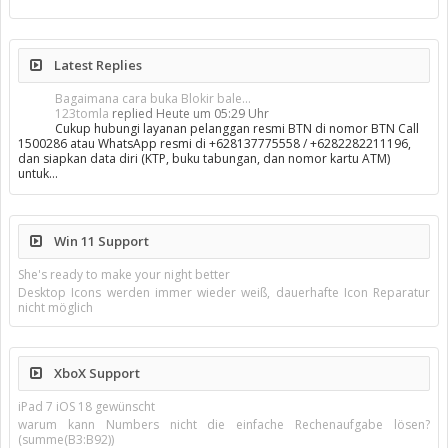
Latest Replies
Bagaimana cara buka Blokir bale...
123tomla
replied
Heute um 05:29 Uhr
Cukup hubungi layanan pelanggan resmi BTN di nomor BTN Call
1500286 atau WhatsApp resmi di +628137775558 / +6282282211196,
dan siapkan data diri (KTP, buku tabungan, dan nomor kartu ATM)
untuk…
Win 11 Support
She's ready to make your night better
Desktop Icons werden immer wieder weiß, dauerhafte Icon Reparatur
nicht möglich
XboX Support
iPad 7 iOS 18 gewünscht
warum kann Numbers nicht die einfache Rechenaufgabe lösen?
(summe(B3:B92))