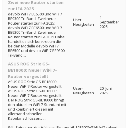
Zwei neue Router starten
zur IFA 2025
devolo WiFi 7 BE6500 und WiFi 7
1.
BE9300 Tri-Band: Zwei neue
User-
September
Router starten zur IFA 2025:
Neuigkeiten
2025
devolo WiFi 7 BE6500 und WiFi 7
BE9300 Tri-Band: Zwei neue
Router starten zur IFA 2025 Dabei
handelt es sich konkret um die
beiden Modelle devolo WiFi 7
BE6500 und devolo WiFi 7 BE9300
Tri-Band....
ASUS ROG Strix GS-
BE18000: Neuer WiFi 7-
Router vorgestellt
ASUS ROG Strix GS-BE18000:
Neuer WiFi 7-Router vorgestellt:
User-
20. Juni
ASUS ROG Strix GS-BE18000:
Neuigkeiten
2025
Neuer WiFi 7-Router vorgestellt
Der ROG Strix GS-BE18000 bringt
den aktuellen WiFi-7-Standard mit
und kombiniert diesen mit
allerhand schnellen
Kabelanschlüssen.. ....
Wifi Setup aus der Hölle mit Brother HL-L2350DW? Hilfe!? solved