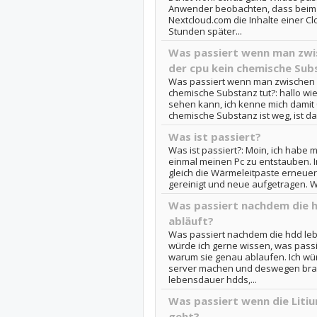
Anwender beobachten, dass beim 
Nextcloud.com die Inhalte einer C
Stunden später...
Was passiert wenn man zwis
der cpu kein chemische Sub
Was passiert wenn man zwischen d
chemische Substanz tut?: hallo wi
sehen kann, ich kenne mich damit
chemische Substanz ist weg, ist da
Was ist passiert?
Was ist passiert?: Moin, ich habe 
einmal meinen Pc zu entstauben. 
gleich die Wärmeleitpaste erneuert
gereinigt und neue aufgetragen. We
Was passiert nachdem die 
abläuft?
Was passiert nachdem die hdd leb
würde ich gerne wissen, was passi
warum sie genau ablaufen. Ich w
server machen und deswegen brauc
lebensdauer hdds,...
Was passiert wenn die Litiu
geht?