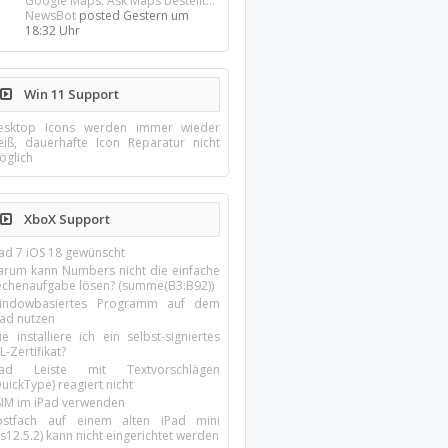
Google Maps: Ask Maps bestellt...
NewsBot
posted
Gestern um
18:32 Uhr
Win 11 Support
esktop Icons werden immer wieder
eiß, dauerhafte Icon Reparatur nicht
öglich
XboX Support
Pad 7 iOS 18 gewünscht
arum kann Numbers nicht die einfache
echenaufgabe lösen? (summe(B3:B92))
indowbasiertes Programm auf dem
pad nutzen
e installiere ich ein selbst-signiertes
L-Zertifikat?
Pad Leiste mit Textvorschlägen
uickType) reagiert nicht
SIM im iPad verwenden
ostfach auf einem alten iPad mini
s12.5.2) kann nicht eingerichtet werden