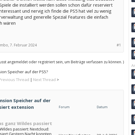
Spiele die installiert werden sollen schon dafür reserviert
nteressant und nervig ich finde die PS5 hat viel zu wenig
verwaltung und generelle Spezial Features die einfach
ch wären
ombo,
7. Februar 2024
#1
sst angemeldet oder registriert sein, um Beiträge verfassen zu können. )
Ar
sion Speicher auf der PS5?
Previous Thread
|
Next Thread
>
nsion Speicher auf der
siert extension
Forum
Datum
as ganz Wildes passiert
Wildes passiert: Nextcloud:
siert Gestern Nacht konnten