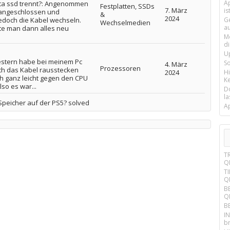
Ap
ata ssd trennt?: Angenommen
Festplatten, SSDs
7. März
is
 angeschlossen und
&
2024
edoch die Kabel wechseln.
G
Wechselmedien
a
e man dann alles neu
M
d
U
 gestern habe bei meinem Pc
S
4. März
Prozessoren
ch das Kabel rausstecken
2024
H
h ganz leicht gegen den CPU
Ke
so es war...
D
la
Speicher auf der PS5? solved
A
T
Q
T
Q
B
Q
B
IN
br