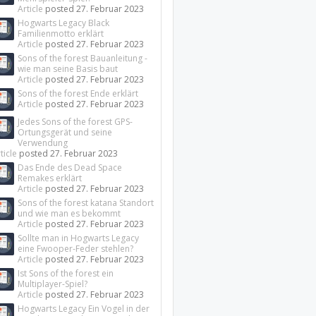
Article
posted
27. Februar 2023
Hogwarts Legacy Black
Familienmotto erklärt
Article
posted
27. Februar 2023
Sons of the forest Bauanleitung -
wie man seine Basis baut
Article
posted
27. Februar 2023
Sons of the forest Ende erklärt
Article
posted
27. Februar 2023
Jedes Sons of the forest GPS-
Ortungsgerät und seine
Verwendung
ticle
posted
27. Februar 2023
Das Ende des Dead Space
Remakes erklärt
Article
posted
27. Februar 2023
Sons of the forest katana Standort
und wie man es bekommt
Article
posted
27. Februar 2023
Sollte man in Hogwarts Legacy
eine Fwooper-Feder stehlen?
Article
posted
27. Februar 2023
Ist Sons of the forest ein
Multiplayer-Spiel?
Article
posted
27. Februar 2023
Hogwarts Legacy Ein Vogel in der