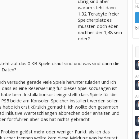
übrig sind aber
H
warum steht dann
1,32 Terabyte freier
Speicherplatz es
müssten doch eben
b
nachher der 1,48 sein
oder?
steht auf das 0 KB Spiele drauf sind und was sind dann die
 Daten?
Ar
 ich versuche gerade viele Spiele herunterzuladen und ich
dass es eine Reservierung für dieses Spiel sozusagen ist
 habe beim Installationsort eingestellt dass Spiele für die
Ar
 PS5 beide am Konsolen Speicher installiert werden sollen
 habe ich erst kürzlich gemacht. Ich wollte den gesamten
d inklusive Warteschlangen abbrechen oder anhalten und
der fortführen aber das hat nichts gebracht
 Problem gelöst mehr oder weniger Punkt: als ich das
k sicher trennen wollte kam diese Meldung was bedeutet