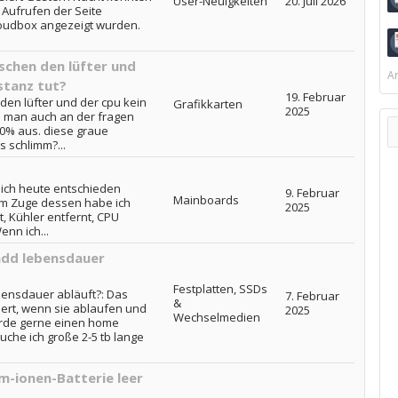
User-Neuigkeiten
20. Juli 2026
Aufrufen der Seite
loudbox angezeigt wurden.
chen den lüfter und
Ar
stanz tut?
19. Februar
en lüfter und der cpu kein
Grafikkarten
2025
e man auch an der fragen
 0% aus. diese graue
s schlimm?...
mich heute entschieden
9. Februar
Mainboards
Im Zuge dessen habe ich
2025
, Kühler entfernt, CPU
nn ich...
hdd lebensdauer
Festplatten, SSDs
ensdauer abläuft?: Das
7. Februar
&
ert, wenn sie ablaufen und
2025
Wechselmedien
ürde gerne einen home
he ich große 2-5 tb lange
m-ionen-Batterie leer