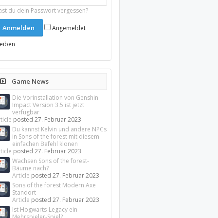
ast du dein Passwort vergessen?
Angemeldet
leiben
Game News
Die Vorinstallation von Genshin
Impact Version 3.5 ist jetzt
verfügbar
ticle
posted
27. Februar 2023
Du kannst Kelvin und andere NPCs
in Sons of the forest mit diesem
einfachen Befehl klonen
ticle
posted
27. Februar 2023
Wachsen Sons of the forest-
Bäume nach?
Article
posted
27. Februar 2023
Sons of the forest Modern Axe
Standort
Article
posted
27. Februar 2023
Ist Hogwarts-Legacy ein
Mehrspieler-Spiel?