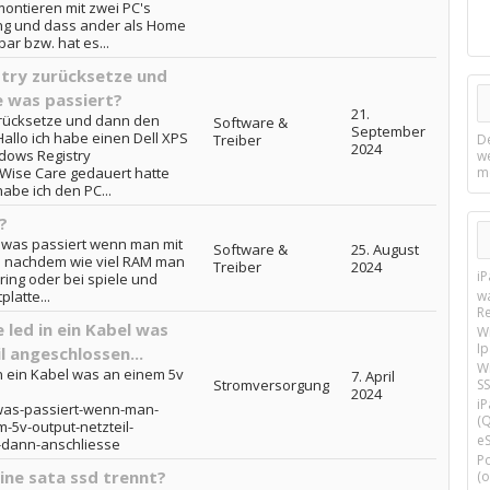
ontieren mit zwei PC's
ing und dass ander als Home
ar bzw. hat es...
try zurücksetze und
 was passiert?
21.
urücksetze und dann den
Software &
September
allo ich habe einen Dell XPS
Treiber
D
2024
dows Registry
w
Wise Care gedauert hatte
m
abe ich den PC...
?
o was passiert wenn man mit
Software &
25. August
 je nachdem wie viel RAM man
Treiber
2024
i
ering oder bei spiele und
latte...
w
R
led in ein Kabel was
W
I
 angeschlossen...
Wi
n ein Kabel was an einem 5v
7. April
Stromversorgung
SS
2024
i
was-passiert-wenn-man-
(Q
-5v-output-netzteil-
e
-dann-anschliesse
P
ine sata ssd trennt?
(o