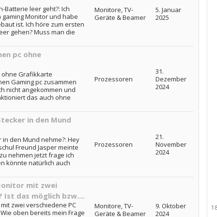
Batterie leer geht?: Ich
Monitore, TV-
5. Januar
n gaming Monitor und habe
Geräte & Beamer
2025
baut ist. Ich höre zum ersten
 leer gehen? Muss man die
nen pc ohne
31.
 ohne Grafikkarte
Prozessoren
Dezember
 einen Gaming pc zusammen
2024
noch nicht angekommen und
nktioniert das auch ohne
Stecker in den Mund
21.
r in den Mund nehme?: Hey
Prozessoren
November
schul Freund Jasper meinte
2024
u nehmen jetzt frage ich
en könnte natürlich auch
Monitor mit zwei
 Ist das möglich bzw....
 mit zwei verschiedene PC
Monitore, TV-
9. Oktober
1
.: Wie oben bereits mein Frage
Geräte & Beamer
2024