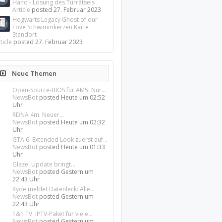
Hand - Lösung des Türrätsels
Article
posted
27. Februar 2023
Hogwarts Legacy Ghost of our
Love Schwimmkerzen Karte
Standort
ticle
posted
27. Februar 2023
Neue Themen
Open-Source-BIOS für AM5: Nur...
NewsBot
posted
Heute um 02:52
Uhr
RDNA 4m: Neuer...
NewsBot
posted
Heute um 02:32
Uhr
GTA 6: Extended Look zuerst auf...
NewsBot
posted
Heute um 01:33
Uhr
Glaze: Update bringt...
NewsBot
posted
Gestern um
22:43 Uhr
Ryde meldet Datenleck: Alle...
NewsBot
posted
Gestern um
22:43 Uhr
1&1 TV: IPTV-Paket für viele...
NewsBot
posted
Gestern um