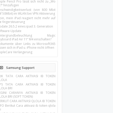
ple Pencil Pro lässt sich nicht zu „Wo
t?“ hinzufügen
eschwindigkeitsverlust (von 800 Mbit
uf 50Mbit) im WLAN bei VPN Aktivierung
oin, mein iPad reagiert nicht mehr auf
ie fingersteuerung
pdate 26.5.2 eines ipad 3. Generation
oftware-Update
intergrundbeleuchtung Magic
yboard iPad Air 11’’ M4 einschalten?
okumente über Links zu Microsoft365
ssen sich in iPad u. iPhone nicht öffnen
ppleCare Verlängerung
Samsung Support
RIK TATA CARA AKTIVASI IB TOKEN
LOLA
IPS TATA CARA AKTIVASI IB TOKEN
LOLA BRI
EGINI CARANYA AKTIVASI IB TOKEN
LOLA BRI (SOFT TOKEN)
ERIKUT CARA AKTIVASI QLOLA IB TOKEN
FO Berikut Cara aktivasi ib token qlola
i