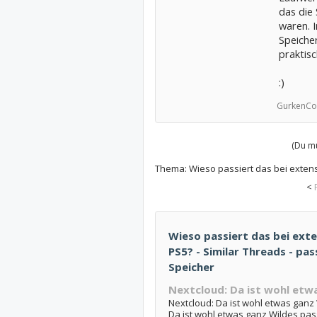
das die 
waren. I
Speicher
praktis
:)
GurkenC
(Du mu
Thema:
Wieso passiert das bei exten
<
Wieso passiert das bei exte
PS5? - Similar Threads - pas
Speicher
Nextcloud: Da ist wohl etw
Nextcloud: Da ist wohl etwas ganz 
Da ist wohl etwas ganz Wildes pas