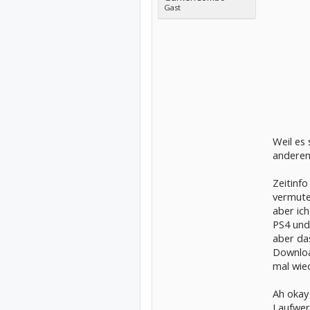
Gast
Weil es 
anderen
Zeitinfo
vermute 
aber ich
PS4 und
aber das
Downloa
mal wie
Ah okay
Laufwer