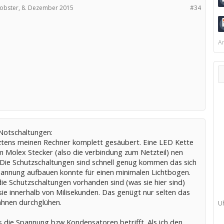
obster,
8. Dezember 2015
#34
Ar
Notschaltungen:
ztens meinen Rechner komplett gesäubert. Eine LED Kette
m Molex Stecker (also die verbindung zum Netzteil) nen
 Die Schutzschaltungen sind schnell genug kommen das sich
pannung aufbauen konnte für einen minimalen Lichtbogen.
ie Schutzschaltungen vorhanden sind (was sie hier sind)
sie innerhalb von Milisekunden. Das genügt nur selten das
ahnen durchglühen.
U
 die Spannung bzw Kondensatoren betrifft. Als ich den