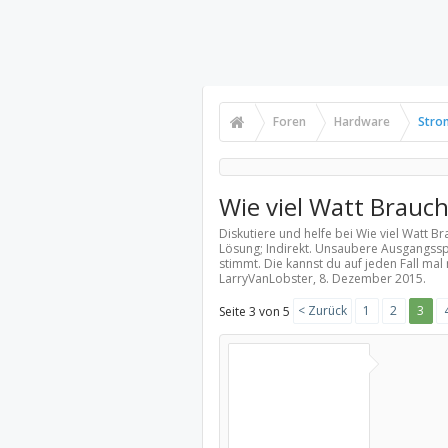
Foren
Hardware
Stro
Wie viel Watt Brauch
Diskutiere und helfe bei Wie viel Watt B
Lösung; Indirekt. Unsaubere Ausgangsspa
stimmt. Die kannst du auf jeden Fall mal
LarryVanLobster,
8. Dezember 2015
.
< Zurück
1
2
3
Seite 3 von 5