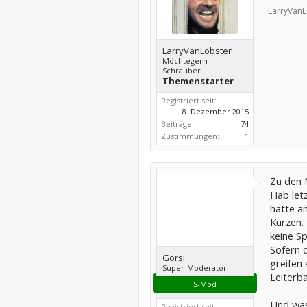
LarryVanL
LarryVanLobster
Möchtegern-
Schrauber
Themenstarter
Registriert seit:
8. Dezember 2015
Beiträge:
74
Zustimmungen:
1
Zu den 
Hab let
hatte a
Kurzen.
keine S
Sofern d
Gorsi
greifen 
Super-Moderator
Leiterb
S-Mod
Und was
Registriert seit: