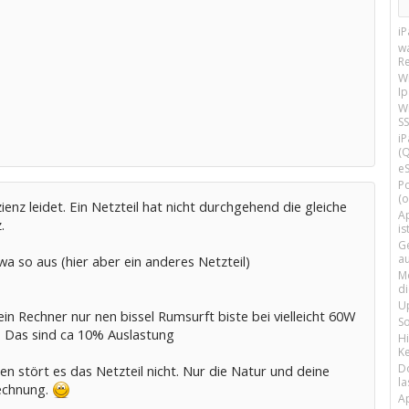
i
w
R
W
I
Wi
SS
i
(Q
e
P
(o
zienz leidet. Ein Netzteil hat nicht durchgehend die gleiche
Ap
.
is
G
a
wa so aus (hier aber ein anderes Netzteil)
M
d
U
n Rechner nur nen bissel Rumsurft biste bei vielleicht 60W
S
. Das sind ca 10% Auslastung
H
Ke
D
n stört es das Netzteil nicht. Nur die Natur und deine
la
echnung.
A