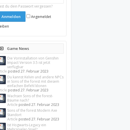
ast du dein Passwort vergessen?
Angemeldet
leiben
Game News
Die Vorinstallation von Genshin
Impact Version 3.5 ist jetzt
verfügbar
ticle
posted
27. Februar 2023
Du kannst Kelvin und andere NPCs
in Sons of the forest mit diesem
einfachen Befehl klonen
ticle
posted
27. Februar 2023
Wachsen Sons of the forest-
Bäume nach?
Article
posted
27. Februar 2023
Sons of the forest Modern Axe
Standort
Article
posted
27. Februar 2023
Ist Hogwarts-Legacy ein
Mehrspieler-Spiel?