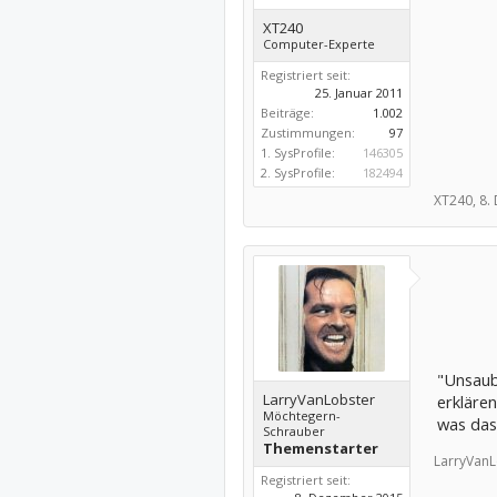
XT240
Computer-Experte
Registriert seit:
25. Januar 2011
Beiträge:
1.002
Zustimmungen:
97
1. SysProfile:
146305
2. SysProfile:
182494
XT240,
8.
"Unsaub
LarryVanLobster
erklären
Möchtegern-
was das
Schrauber
Themenstarter
LarryVanL
Registriert seit: