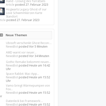
Hand - Lösung des Türrätsels
Article
posted
27. Februar 2023
Hogwarts Legacy Ghost of our
Love Schwimmkerzen Karte
Standort
ticle
posted
27. Februar 2023
Neue Themen
Ubisoft verschenkt Ghost Recon:...
NewsBot
posted
Vor 5 Minuten
AMD warnt vor neuer...
NewsBot
posted
Vor 34 Minuten
Gothic Remake bekommt neuen...
NewsBot
posted
Heute um 16:42
Uhr
Space Rabbit: Mac-App...
NewsBot
posted
Heute um 15:52
Uhr
Vamo bringt Wärmepumpen von
Fox...
NewsBot
posted
Heute um 15:52
hr
Datenleck bei Framework:...
NewsBot
posted
Heute um 15:52