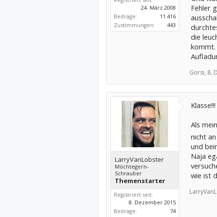
Fehler 
24. März 2008
Beiträge:
11.416
ausscha
Zustimmungen:
443
durchte
die leu
kommt. 
Aufladu
Gorsi,
8. 
Klasse!!
Als mei
nicht a
und bei
Naja eg
LarryVanLobster
versuch
Möchtegern-
Schrauber
wie ist
Themenstarter
LarryVanL
Registriert seit:
8. Dezember 2015
Beiträge:
74