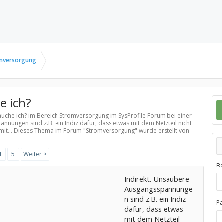
mversorgung
e ich?
rauche ich? im Bereich
Stromversorgung
im SysProfile Forum bei einer
nnungen sind z.B. ein Indiz dafür, dass etwas mit dem Netzteil nicht
 mit... Dieses Thema im Forum "
Stromversorgung
" wurde erstellt von
4
5
Weiter >
B
Indirekt. Unsaubere
Ausgangsspannunge
n sind z.B. ein Indiz
P
dafür, dass etwas
mit dem Netzteil