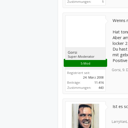
Zustimmungen:
1
Wenns ne
Hat ton
Aber am 
locker 2
Du hast 
Gorsi
mit geb
Super-Moderator
Positiv
S-Mod
Gorsi,
9. 
Registriert seit:
24. März 2008
Beiträge:
11.416
Zustimmungen:
443
Ist es s
LarryVanL