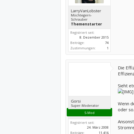
LarryVanLobster
Möchtegern-
Schrauber
Themenstarter
Registriert seit:
8. Dezember 2015
Beiträge:
74
Zustimmungen:
1
Die Effi
Effizienz
Sieht et
Gorsi
Wenn dei
Super-Moderator
oder so
S-Mod
Ansonste
Registriert seit:
Stromr
24. März 2008
Beiträge:
11.416