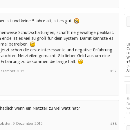
u ist und keine 5 Jahre alt, ist es gut.
nenweise Schutzschaltungen, schafft ne gewaltige peaklast.
ende ist es viel zu groß für dein System. Damit kannste es
 mal betreiben.
U
C
jetzt schon die erste interessante und negative Erfahrung
B
rauchten Netzteilen gemacht. Gib lieber Geld aus um eine
W
e Erfahrung zu bekommen die lange hält.
+
(
A
Dezember 2015
#37
Sh
D
chädlich wenn ein Netzteil zu viel watt hat?
w
m
obster,
9. Dezember 2015
#38