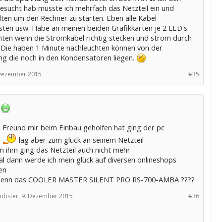
gesucht hab musste ich mehrfach das Netzteil ein und
lten um den Rechner zu starten. Eben alle Kabel
sten usw. Habe an meinen beiden Grafikkarten je 2 LED's
chten wenn die Stromkabel richtig stecken und strom durch
Die haben 1 Minute nachleuchten können von der
ng die noch in den Kondensatoren liegen.
Dezember 2015
#35
!
n Freund mir beim Einbau geholfen hat ging der pc
n
lag aber zum glück an seinem Netzteil
m ihm ging das Netzteil auch nicht mehr
al dann werde ich mein glück auf diversen onlineshops
en
 denn das COOLER MASTER SILENT PRO RS-700-AMBA ????
obster,
9. Dezember 2015
#36