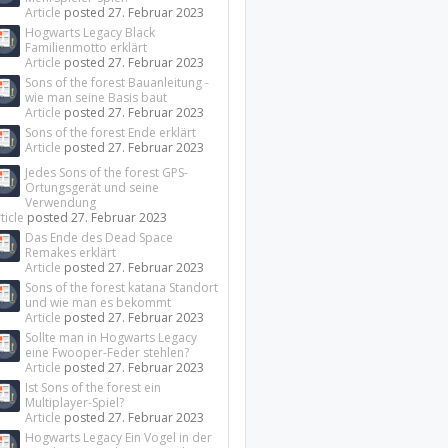
Article
posted
27. Februar 2023
Hogwarts Legacy Black
Familienmotto erklärt
Article
posted
27. Februar 2023
Sons of the forest Bauanleitung -
wie man seine Basis baut
Article
posted
27. Februar 2023
Sons of the forest Ende erklärt
Article
posted
27. Februar 2023
Jedes Sons of the forest GPS-
Ortungsgerät und seine
Verwendung
ticle
posted
27. Februar 2023
Das Ende des Dead Space
Remakes erklärt
Article
posted
27. Februar 2023
Sons of the forest katana Standort
und wie man es bekommt
Article
posted
27. Februar 2023
Sollte man in Hogwarts Legacy
eine Fwooper-Feder stehlen?
Article
posted
27. Februar 2023
Ist Sons of the forest ein
Multiplayer-Spiel?
Article
posted
27. Februar 2023
Hogwarts Legacy Ein Vogel in der