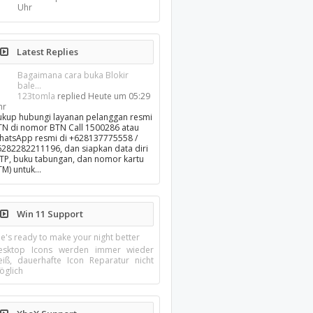
Uhr
Latest Replies
Bagaimana cara buka Blokir
bale...
123tomla
replied
Heute um 05:29
hr
ukup hubungi layanan pelanggan resmi
TN di nomor BTN Call 1500286 atau
hatsApp resmi di +628137775558 /
6282282211196, dan siapkan data diri
KTP, buku tabungan, dan nomor kartu
TM) untuk…
Win 11 Support
e's ready to make your night better
esktop Icons werden immer wieder
eiß, dauerhafte Icon Reparatur nicht
öglich