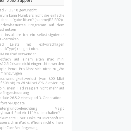
XboX Support
Pad 7 iOS 18 gewünscht
arum kann Numbers nicht die einfache
echenaufgabe lösen? (summe(B3:B92))
indowbasiertes Programm auf dem
pad nutzen
e installiere ich ein selbst-signiertes
L-Zertifikat?
Pad Leiste mit Textvorschlägen
uickType) reagiert nicht
SIM im iPad verwenden
ostfach auf einem alten iPad mini
s12.5.2) kann nicht eingerichtet werden
ple Pencil Pro lässt sich nicht zu „Wo
t?“ hinzufügen
eschwindigkeitsverlust (von 800 Mbit
uf 50Mbit) im WLAN bei VPN Aktivierung
oin, mein iPad reagiert nicht mehr auf
ie fingersteuerung
pdate 26.5.2 eines ipad 3. Generation
oftware-Update
intergrundbeleuchtung Magic
yboard iPad Air 11’’ M4 einschalten?
okumente über Links zu Microsoft365
ssen sich in iPad u. iPhone nicht öffnen
ppleCare Verlängerung