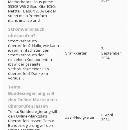
2024
Motherboard: Asus prime
5550B Wifi 2 Gpu: Gtx 1050ti
Netzteil: Bequit 750w Leider
stürzt mein Pc einfach
manchmal ab und...
Stromverbrauch
überprüfen?
Stromverbrauch
überprüfen?: Hallo, wie kann
7.
ich am einfachsten den
Grafikkarten
September
Stromverbrauch der
2024
einzelnen Komponenten
(bzw. der gesamte
Verbrauch) meines PCs
überprüfen? Danke im
voraus!...
Temu:
Bundesregierung will
den Online-Marktplatz
überprüfen lassen
Temu: Bundesregierung will
8. April
den Online-Marktplatz
User-Neuigkeiten
2024
überprüfen lassen: Temu:
Bundesregierung will den