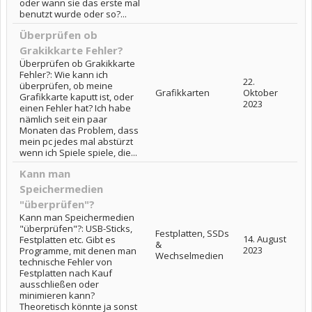
oder wann sie das erste mal
benutzt wurde oder so?...
Überprüfen ob
Grakikkarte Fehler?
Überprüfen ob Grakikkarte
Fehler?: Wie kann ich
22.
überprüfen, ob meine
Grafikkarten
Oktober
Grafikkarte kaputt ist, oder
2023
einen Fehler hat? Ich habe
nämlich seit ein paar
Monaten das Problem, dass
mein pc jedes mal abstürzt
wenn ich Spiele spiele, die...
Kann man
Speichermedien
"überprüfen"?
Kann man Speichermedien
"überprüfen"?: USB-Sticks,
Festplatten, SSDs
14. August
Festplatten etc. Gibt es
&
2023
Programme, mit denen man
Wechselmedien
technische Fehler von
Festplatten nach Kauf
ausschließen oder
minimieren kann?
Theoretisch könnte ja sonst