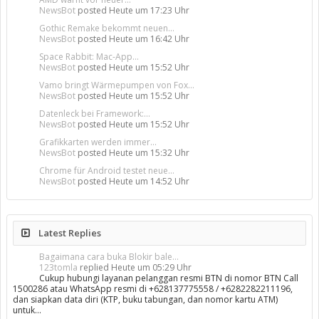
NewsBot
posted
Heute um 17:23 Uhr
Gothic Remake bekommt neuen...
NewsBot
posted
Heute um 16:42 Uhr
Space Rabbit: Mac-App...
NewsBot
posted
Heute um 15:52 Uhr
Vamo bringt Wärmepumpen von Fox...
NewsBot
posted
Heute um 15:52 Uhr
Datenleck bei Framework:...
NewsBot
posted
Heute um 15:52 Uhr
Grafikkarten werden immer...
NewsBot
posted
Heute um 15:32 Uhr
Chrome für Android testet neue...
NewsBot
posted
Heute um 14:52 Uhr
Latest Replies
Bagaimana cara buka Blokir bale...
123tomla
replied
Heute um 05:29 Uhr
Cukup hubungi layanan pelanggan resmi BTN di nomor BTN Call
1500286 atau WhatsApp resmi di +628137775558 / +6282282211196,
dan siapkan data diri (KTP, buku tabungan, dan nomor kartu ATM)
untuk…