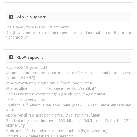
Win 11 Support
She's ready to make your night better
Desktop Icons werden immer wieder weiß, dauerhafte Icon Reparatur
nicht möglich
XboX Support
iPad 7 iOS 18 gewünscht
warum kann Numbers nicht die einfache Rechenaufgabe lösen?
(summe(B3:B92))
Windowbasiertes Programm auf dem Ipad nutzen
Wie installiere ich ein selbst-signiertes SSL-Zertifikat?
iPad Leiste mit Textvorschlägen (QuickType) reagiert nicht
eSIM im iPad verwenden
Postfach auf einem alten iPad mini (os12.5.2) kann nicht eingerichtet
werden
Apple Pencil Pro lässt sich nicht zu „Wo ist?“ hinzufügen
Geschwindigkeitsverlust (von 800 Mbit auf 50Mbit) im WLAN bei VPN
Aktivierung
Moin, mein iPad reagiert nicht mehr auf die fingersteuerung
Update 26.5.2 eines ipad 3. Generation