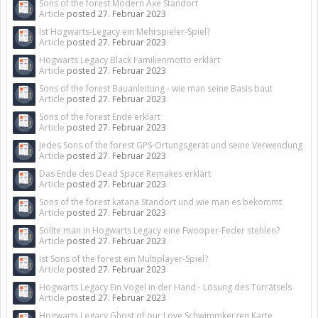
Sons of the forest Modern Axe Standort
Article
posted
27. Februar 2023
Ist Hogwarts-Legacy ein Mehrspieler-Spiel?
Article
posted
27. Februar 2023
Hogwarts Legacy Black Familienmotto erklärt
Article
posted
27. Februar 2023
Sons of the forest Bauanleitung - wie man seine Basis baut
Article
posted
27. Februar 2023
Sons of the forest Ende erklärt
Article
posted
27. Februar 2023
Jedes Sons of the forest GPS-Ortungsgerät und seine Verwendung
Article
posted
27. Februar 2023
Das Ende des Dead Space Remakes erklärt
Article
posted
27. Februar 2023
Sons of the forest katana Standort und wie man es bekommt
Article
posted
27. Februar 2023
Sollte man in Hogwarts Legacy eine Fwooper-Feder stehlen?
Article
posted
27. Februar 2023
Ist Sons of the forest ein Multiplayer-Spiel?
Article
posted
27. Februar 2023
Hogwarts Legacy Ein Vogel in der Hand - Lösung des Türrätsels
Article
posted
27. Februar 2023
Hogwarts Legacy Ghost of our Love Schwimmkerzen Karte