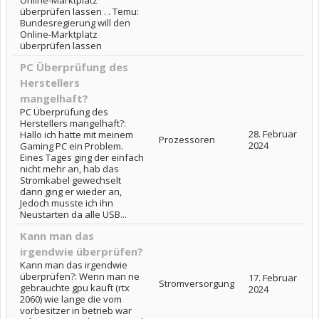
Online-Marktplatz
überprüfen lassen . . Temu:
Bundesregierung will den
Online-Marktplatz
überprüfen lassen
PC Überprüfung des
Herstellers
mangelhaft?
PC Überprüfung des
Herstellers mangelhaft?:
28. Februar
Hallo ich hatte mit meinem
Prozessoren
2024
Gaming PC ein Problem.
Eines Tages ging der einfach
nicht mehr an, hab das
Stromkabel gewechselt
dann ging er wieder an,
Jedoch musste ich ihn
Neustarten da alle USB...
Kann man das
irgendwie überprüfen?
Kann man das irgendwie
überprüfen?: Wenn man ne
17. Februar
Stromversorgung
gebrauchte gpu kauft (rtx
2024
2060) wie lange die vom
vorbesitzer in betrieb war