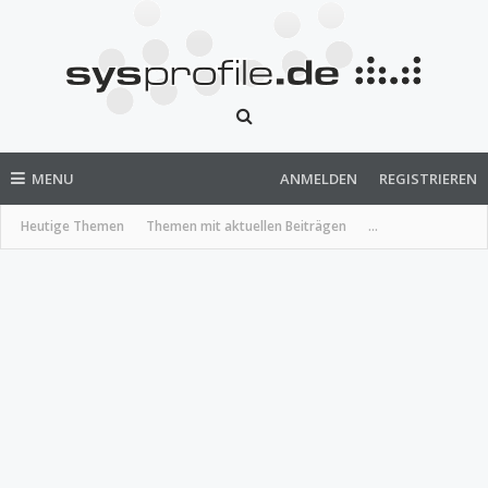
MENU
ANMELDEN
REGISTRIEREN
Heutige Themen
Themen mit aktuellen Beiträgen
...