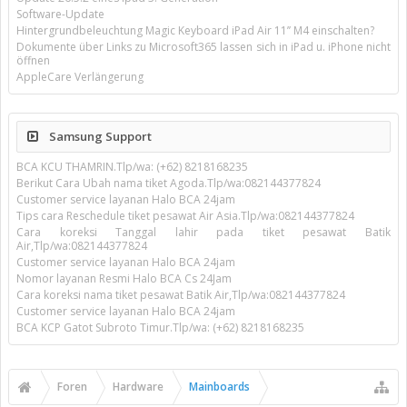
Software-Update
Hintergrundbeleuchtung Magic Keyboard iPad Air 11’’ M4 einschalten?
Dokumente über Links zu Microsoft365 lassen sich in iPad u. iPhone nicht
öffnen
AppleCare Verlängerung
Samsung Support
BCA KCU THAMRIN.Tlp/wa: (+62) 8218168235
Berikut Cara Ubah nama tiket Agoda.Tlp/wa:082144377824
Customer service layanan Halo BCA 24jam
Tips cara Reschedule tiket pesawat Air Asia.Tlp/wa:082144377824
Cara koreksi Tanggal lahir pada tiket pesawat Batik
Air,Tlp/wa:082144377824
Customer service layanan Halo BCA 24jam
Nomor layanan Resmi Halo BCA Cs 24Jam
Cara koreksi nama tiket pesawat Batik Air,Tlp/wa:082144377824
Customer service layanan Halo BCA 24jam
BCA KCP Gatot Subroto Timur.Tlp/wa: (+62) 8218168235
Foren
Hardware
Mainboards