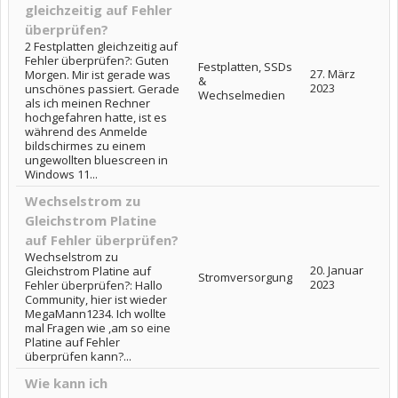
gleichzeitig auf Fehler
überprüfen?
2 Festplatten gleichzeitig auf
Fehler überprüfen?: Guten
Festplatten, SSDs
27. März
Morgen. Mir ist gerade was
&
2023
unschönes passiert. Gerade
Wechselmedien
als ich meinen Rechner
hochgefahren hatte, ist es
während des Anmelde
bildschirmes zu einem
ungewollten bluescreen in
Windows 11...
Wechselstrom zu
Gleichstrom Platine
auf Fehler überprüfen?
Wechselstrom zu
20. Januar
Gleichstrom Platine auf
Stromversorgung
2023
Fehler überprüfen?: Hallo
Community, hier ist wieder
MegaMann1234. Ich wollte
mal Fragen wie ,am so eine
Platine auf Fehler
überprüfen kann?...
Wie kann ich