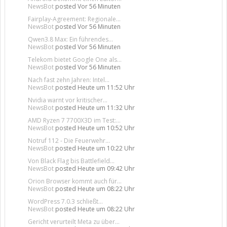
NewsBot
posted
Vor 56 Minuten
Fairplay-Agreement: Regionale...
NewsBot
posted
Vor 56 Minuten
Qwen3.8 Max: Ein führendes...
NewsBot
posted
Vor 56 Minuten
Telekom bietet Google One als...
NewsBot
posted
Vor 56 Minuten
Nach fast zehn Jahren: Intel...
NewsBot
posted
Heute um 11:52 Uhr
Nvidia warnt vor kritischer...
NewsBot
posted
Heute um 11:32 Uhr
AMD Ryzen 7 7700X3D im Test:...
NewsBot
posted
Heute um 10:52 Uhr
Notruf 112 - Die Feuerwehr...
NewsBot
posted
Heute um 10:22 Uhr
Von Black Flag bis Battlefield...
NewsBot
posted
Heute um 09:42 Uhr
Orion Browser kommt auch für...
NewsBot
posted
Heute um 08:22 Uhr
WordPress 7.0.3 schließt...
NewsBot
posted
Heute um 08:22 Uhr
Gericht verurteilt Meta zu über...