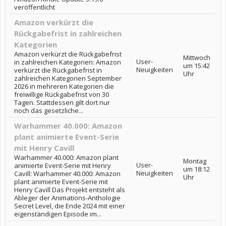
veröffentlicht
Amazon verkürzt die
Rückgabefrist in zahlreichen
Kategorien
Amazon verkürzt die Rückgabefrist
Mittwoch
User-
in zahlreichen Kategorien: Amazon
um 15:42
Neuigkeiten
verkürzt die Rückgabefrist in
Uhr
zahlreichen Kategorien September
2026 in mehreren Kategorien die
freiwillige Rückgabefrist von 30
Tagen. Stattdessen gilt dort nur
noch das gesetzliche...
Warhammer 40.000: Amazon
plant animierte Event-Serie
mit Henry Cavill
Warhammer 40.000: Amazon plant
Montag
User-
animierte Event-Serie mit Henry
um 18:12
Neuigkeiten
Cavill: Warhammer 40.000: Amazon
Uhr
plant animierte Event-Serie mit
Henry Cavill Das Projekt entsteht als
Ableger der Animations-Anthologie
Secret Level, die Ende 2024 mit einer
eigenständigen Episode im...