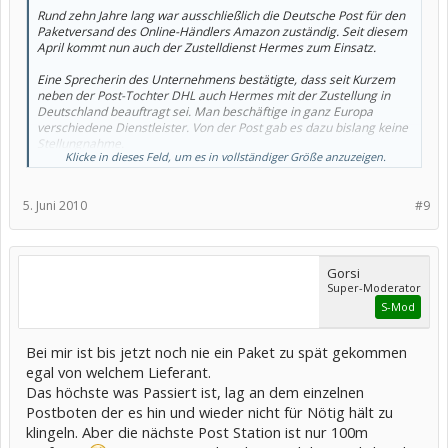
Rund zehn Jahre lang war ausschließlich die Deutsche Post für den
Paketversand des Online-Händlers Amazon zuständig. Seit diesem
April kommt nun auch der Zustelldienst Hermes zum Einsatz.
Eine Sprecherin des Unternehmens bestätigte, dass seit Kurzem
neben der Post-Tochter DHL auch Hermes mit der Zustellung in
Deutschland beauftragt sei. Man beschäftige in ganz Europa
verschiedene Dienstleister. Von der Post gab es dazu bislang keine
Stellungnahme.
Klicke in dieses Feld, um es in vollständiger Größe anzuzeigen.
Eine offizielle Angabe über die Verteilung der Mengen zwischen
den beiden Konkurrenten liege nicht vor. Laut "Welt Online" soll
5. Juni 2010
#9
Hermes aber mit fünf Millionen Paketen starten und in zwei Jahren
das dreifache Volumen transportieren. Demnach würde Amazon
die Paketmenge zwischen der Post und dem Herausforderer
aufteilen.
Gorsi
Hermes ist ein Tochterunternehmen des Versandriesen Otto und
Super-Moderator
verschickte im vergangenen Jahr rund 246 Millionen Pakete.
S-Mod
Amazon wäre nach der Erhöhung der Paketmengen neben den
hauseigenen Otto-Aufträgen der wichtigste Großkunde. Für DHL ist
Bei mir ist bis jetzt noch nie ein Paket zu spät gekommen
Amazon wiederum neben dem Versandhaus Quelle einer der
größten Kunden. In der Paketbranche werde der Teilwechsel des
egal von welchem Lieferant.
Internet-Kaufhauses als Zeichen des zunehmenden
Das höchste was Passiert ist, lag an dem einzelnen
Konkurrenzkampfes gesehen und als Rückschlag für die Post
Postboten der es hin und wieder nicht für Nötig hält zu
gewertet.
klingeln. Aber die nächste Post Station ist nur 100m
Beide Transportunternehmen liefern sich seit mehreren Jahren