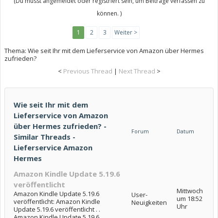
(Du musst angemeldet oder registriert sein, um Beiträge verfassen zu
können. )
1
2
3
Weiter >
Thema:
Wie seit Ihr mit dem Lieferservice von Amazon über Hermes
zufrieden?
<
Previous Thread
|
Next Thread
>
Wie seit Ihr mit dem
Lieferservice von Amazon
über Hermes zufrieden? -
Forum
Datum
Similar Threads -
Lieferservice Amazon
Hermes
Amazon Kindle Update 5.19.6
veröffentlicht
Mittwoch
Amazon Kindle Update 5.19.6
User-
um 18:52
veröffentlicht: Amazon Kindle
Neuigkeiten
Uhr
Update 5.19.6 veröffentlicht . .
Amazon Kindle Update 5.19.6