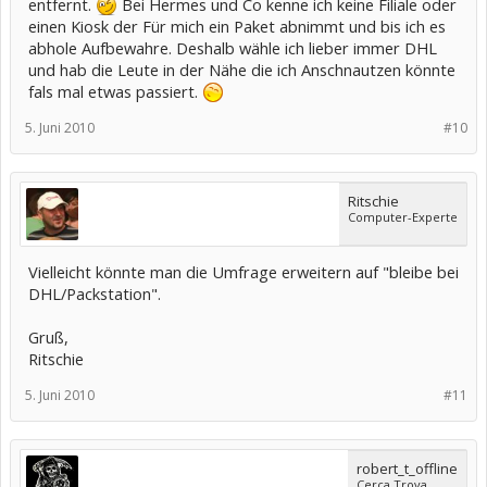
entfernt.
Bei Hermes und Co kenne ich keine Filiale oder
harte Preiskämpfe auf dem Paketmarkt, der nach Angaben von
einen Kiosk der Für mich ein Paket abnimmt und bis ich es
"Welt Online" im letzten Jahr rund sieben Milliarden Euro Umsatz in
abhole Aufbewahre. Deshalb wähle ich lieber immer DHL
Deutschland erreichte.
und hab die Leute in der Nähe die ich Anschnautzen könnte
Quelle: onlinekosten.de
fals mal etwas passiert.
5. Juni 2010
#10
Ritschie
Computer-Experte
Vielleicht könnte man die Umfrage erweitern auf "bleibe bei
DHL/Packstation".
Gruß,
Ritschie
5. Juni 2010
#11
robert_t_offline
Cerca Trova