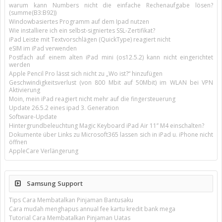
warum kann Numbers nicht die einfache Rechenaufgabe lösen?
(summe(B3:B92))
Windowbasiertes Programm auf dem Ipad nutzen
Wie installiere ich ein selbst-signiertes SSL-Zertifikat?
iPad Leiste mit Textvorschlägen (QuickType) reagiert nicht
eSIM im iPad verwenden
Postfach auf einem alten iPad mini (os12.5.2) kann nicht eingerichtet
werden
Apple Pencil Pro lässt sich nicht zu „Wo ist?“ hinzufügen
Geschwindigkeitsverlust (von 800 Mbit auf 50Mbit) im WLAN bei VPN
Aktivierung
Moin, mein iPad reagiert nicht mehr auf die fingersteuerung
Update 26.5.2 eines ipad 3. Generation
Software-Update
Hintergrundbeleuchtung Magic Keyboard iPad Air 11’’ M4 einschalten?
Dokumente über Links zu Microsoft365 lassen sich in iPad u. iPhone nicht
öffnen
AppleCare Verlängerung
Samsung Support
Tips Cara Membatalkan Pinjaman Bantusaku
Cara mudah menghapus annual fee kartu kredit bank mega
Tutorial Cara Membatalkan Pinjaman Uatas