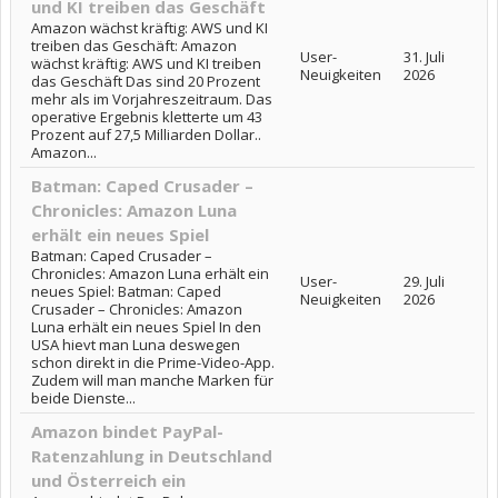
und KI treiben das Geschäft
Amazon wächst kräftig: AWS und KI
treiben das Geschäft: Amazon
User-
31. Juli
wächst kräftig: AWS und KI treiben
Neuigkeiten
2026
das Geschäft Das sind 20 Prozent
mehr als im Vorjahreszeitraum. Das
operative Ergebnis kletterte um 43
Prozent auf 27,5 Milliarden Dollar..
Amazon...
Batman: Caped Crusader –
Chronicles: Amazon Luna
erhält ein neues Spiel
Batman: Caped Crusader –
Chronicles: Amazon Luna erhält ein
User-
29. Juli
neues Spiel: Batman: Caped
Neuigkeiten
2026
Crusader – Chronicles: Amazon
Luna erhält ein neues Spiel In den
USA hievt man Luna deswegen
schon direkt in die Prime-Video-App.
Zudem will man manche Marken für
beide Dienste...
Amazon bindet PayPal-
Ratenzahlung in Deutschland
und Österreich ein