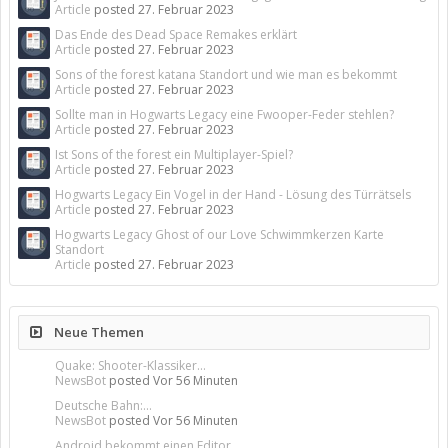
Article
posted
27. Februar 2023
Das Ende des Dead Space Remakes erklärt
Article
posted
27. Februar 2023
Sons of the forest katana Standort und wie man es bekommt
Article
posted
27. Februar 2023
Sollte man in Hogwarts Legacy eine Fwooper-Feder stehlen?
Article
posted
27. Februar 2023
Ist Sons of the forest ein Multiplayer-Spiel?
Article
posted
27. Februar 2023
Hogwarts Legacy Ein Vogel in der Hand - Lösung des Türrätsels
Article
posted
27. Februar 2023
Hogwarts Legacy Ghost of our Love Schwimmkerzen Karte
Standort
Article
posted
27. Februar 2023
Neue Themen
Quake: Shooter-Klassiker...
NewsBot
posted
Vor 56 Minuten
Deutsche Bahn:...
NewsBot
posted
Vor 56 Minuten
Android bekommt einen Editor...