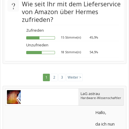
?
Wie seit Ihr mit dem Lieferservice
von Amazon über Hermes
zufrieden?
Zufrieden
15 Stimme(n)
45,5%
Unzufrieden
18 Stimme(n)
54,5%
1
2
3
Weiter >
LaG astrau
Hardware-Wissenschaftler
Hallo,
da ich nun