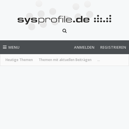
MENU
ANMELDEN
REGISTRIEREN
Heutige Themen
Themen mit aktuellen Beiträgen
...