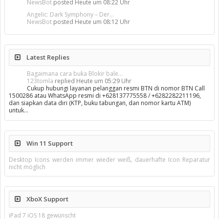
NewsBot
posted
Heute um 08:22 Uhr
Angelic: Dark Symphony – Der...
NewsBot
posted
Heute um 08:12 Uhr
Latest Replies
Bagaimana cara buka Blokir bale...
123tomla
replied
Heute um 05:29 Uhr
Cukup hubungi layanan pelanggan resmi BTN di nomor BTN Call
1500286 atau WhatsApp resmi di +628137775558 / +6282282211196,
dan siapkan data diri (KTP, buku tabungan, dan nomor kartu ATM)
untuk…
Win 11 Support
Desktop Icons werden immer wieder weiß, dauerhafte Icon Reparatur
nicht möglich
XboX Support
iPad 7 iOS 18 gewünscht