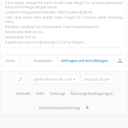
Cara hapus annual fee kartu kredit bank Mega? Ini caranya penutupan
kartu kredit Mega dengan benar
Langkah Pengajuan Reschedule Tiket Pesawat Batik Air
Tata cara tutup kartu kredit bank mega? Ini Caranya untuk menutup
kartu...
Panduan Lengkap Cara Reschedule Tiket Pesawat Batik Air
Reschedule tiket airasia
Reschedule AirAsia
Bagaimana cara menghubungi CS GoPay Pinjam?
Foren
...
Forenkultur
Umfragen und Aufzählungen
SysProfile Forum - UI.X
Deutsch [Du]
Kontakt
Hilfe
Sitemap
Nutzungsbedingungen
Datenschutzerklärung