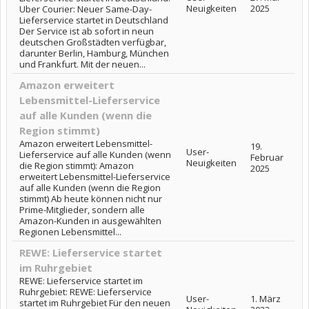
Neuigkeiten
2025
Uber Courier: Neuer Same-Day-
Lieferservice startet in Deutschland
Der Service ist ab sofort in neun
deutschen Großstädten verfügbar,
darunter Berlin, Hamburg, München
und Frankfurt. Mit der neuen...
Amazon erweitert
Lebensmittel-Lieferservice
auf alle Kunden (wenn die
Region stimmt)
Amazon erweitert Lebensmittel-
19.
User-
Lieferservice auf alle Kunden (wenn
Februar
Neuigkeiten
die Region stimmt): Amazon
2025
erweitert Lebensmittel-Lieferservice
auf alle Kunden (wenn die Region
stimmt) Ab heute können nicht nur
Prime-Mitglieder, sondern alle
Amazon-Kunden in ausgewählten
Regionen Lebensmittel...
REWE: Lieferservice startet
im Ruhrgebiet
REWE: Lieferservice startet im
Ruhrgebiet: REWE: Lieferservice
User-
1. März
startet im Ruhrgebiet Für den neuen