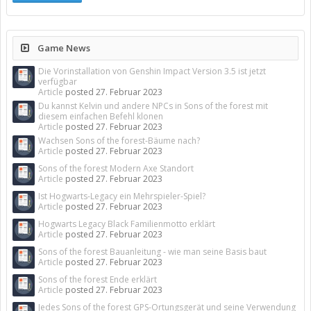
Game News
Die Vorinstallation von Genshin Impact Version 3.5 ist jetzt
verfügbar
Article
posted
27. Februar 2023
Du kannst Kelvin und andere NPCs in Sons of the forest mit
diesem einfachen Befehl klonen
Article
posted
27. Februar 2023
Wachsen Sons of the forest-Bäume nach?
Article
posted
27. Februar 2023
Sons of the forest Modern Axe Standort
Article
posted
27. Februar 2023
Ist Hogwarts-Legacy ein Mehrspieler-Spiel?
Article
posted
27. Februar 2023
Hogwarts Legacy Black Familienmotto erklärt
Article
posted
27. Februar 2023
Sons of the forest Bauanleitung - wie man seine Basis baut
Article
posted
27. Februar 2023
Sons of the forest Ende erklärt
Article
posted
27. Februar 2023
Jedes Sons of the forest GPS-Ortungsgerät und seine Verwendung