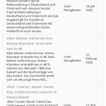
Amazon bindet PayPal-
Ratenzahlung in Deutschland und
User-
28. Juli
Österreich ein: Amazon bindet
Neuigkeiten
2026
PayPal-Ratenzahlung in
Deutschland und Österreich ein Das
Angebot gilt für Kunden in
Deutschland und Österreich mit
einem entsprechenden Konto.
Vielleicht ist euch da ein...
Kikis kleiner Lieferservice:
Anime-Klassiker erstrahlt
neu in 4K
Kikis kleiner Lieferservice: Anime-
27.
User-
Klassiker erstrahlt neu in 4K: Kikis
Februar
Neuigkeiten
kleiner Lieferservice: Anime-
2026
Klassiker erstrahlt neu in 4K Er
stammt aus dem Jahr 1989 und
basiert auf der Buchvorlage von
Eiko Kadon. Die Geschichte dreht
sich um die junge Hexe Kiki,...
Uber Courier: Neuer Same-
Day-Lieferservice startet in
Deutschland
Uber Courier: Neuer Same-Day-
User-
27. Mai
Lieferservice startet in Deutschland: