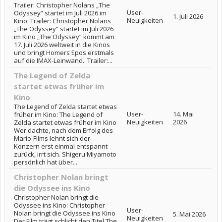
Trailer: Christopher Nolans „The
User-
Odyssey“ startet im Juli 2026 im
1. Juli 2026
Neuigkeiten
Kino: Trailer: Christopher Nolans
„The Odyssey“ startet im Juli 2026
im Kino „The Odyssey“ kommt am
17. Juli 2026 weltweit in die Kinos
und bringt Homers Epos erstmals
auf die IMAX-Leinwand.. Trailer:...
The Legend of Zelda
startet etwas früher im
Kino
The Legend of Zelda startet etwas
User-
14. Mai
früher im Kino: The Legend of
Neuigkeiten
2026
Zelda startet etwas früher im Kino
Wer dachte, nach dem Erfolg des
Mario-Films lehnt sich der
Konzern erst einmal entspannt
zurück, irrt sich. Shigeru Miyamoto
persönlich hat über...
Christopher Nolan bringt
die Odyssee ins Kino
Christopher Nolan bringt die
Odyssee ins Kino: Christopher
User-
Nolan bringt die Odyssee ins Kino
5. Mai 2026
Neuigkeiten
Der Film trägt schlicht den Titel The