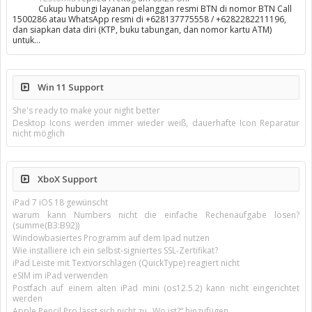
Cukup hubungi layanan pelanggan resmi BTN di nomor BTN Call
1500286 atau WhatsApp resmi di +628137775558 / +6282282211196,
dan siapkan data diri (KTP, buku tabungan, dan nomor kartu ATM)
untuk…
Win 11 Support
She's ready to make your night better
Desktop Icons werden immer wieder weiß, dauerhafte Icon Reparatur
nicht möglich
XboX Support
iPad 7 iOS 18 gewünscht
warum kann Numbers nicht die einfache Rechenaufgabe lösen?
(summe(B3:B92))
Windowbasiertes Programm auf dem Ipad nutzen
Wie installiere ich ein selbst-signiertes SSL-Zertifikat?
iPad Leiste mit Textvorschlägen (QuickType) reagiert nicht
eSIM im iPad verwenden
Postfach auf einem alten iPad mini (os12.5.2) kann nicht eingerichtet
werden
Apple Pencil Pro lässt sich nicht zu „Wo ist?“ hinzufügen