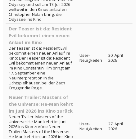
Odyssey und soll am 17. Juli 2026
weltweit in den Kinos anlaufen.
Christopher Nolan bringt die
Odyssee ins Kino
Der Teaser ist da: Resident
Evil bekommt einen neuen
Anlauf im Kino
Der Teaser ist da: Resident Evil
bekommt einen neuen Anlauf im
User-
30. April
Kino: Der Teaser ist da: Resident
Neuigkeiten
2026
Evil bekommt einen neuen Anlauf
im Kino Constantin Film bringt am
17. September eine
Neuinterpretation in die
Lichtspielhäuser, bei der Zach
Cregger die Regie...
Neuer Trailer: Masters of
the Universe: He-Man kehrt
im Juni 2026 ins Kino zurück
Neuer Trailer: Masters of the
Universe: He-Man kehrt im Juni
User-
27. April
2026 ins Kino zurück: Neuer
Neuigkeiten
2026
Trailer: Masters of the Universe:
He-Man kehrt im Juni 2026 ins Kino