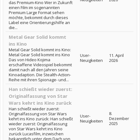
das Premium-Kino Wer in Zukunft
einen Film im sogenannten
Premium Large Format sehen
möchte, bekommt durch dieses
Label eine Orientierungshilfe an
die...
Metal Gear Solid kommt
ins Kino
Metal Gear Solid kommt ins Kino:
Metal Gear Solid kommt ins Kino
User-
11. April
Das von Hideo Kojima
Neuigkeiten
2026
erschaffene Videospiel bekommt
damit nach all den Jahren seine
Kinoadaption. Die Stealth-Action-
Reihe mit ihren Spionage- und...
Han schießt wieder zuerst:
Originalfassung von Star
Wars kehrt ins Kino zurück
Han schießt wieder zuerst:
8.
Originalfassung von Star Wars
User-
Dezember
kehrt ins Kino zurück: Han schießt
Neuigkeiten
2025
wieder zuerst: Originalfassung
von Star Wars kehrt ins Kino
zurück Lucasfilm, inzwischen
bekanntlich unter dem Dach von