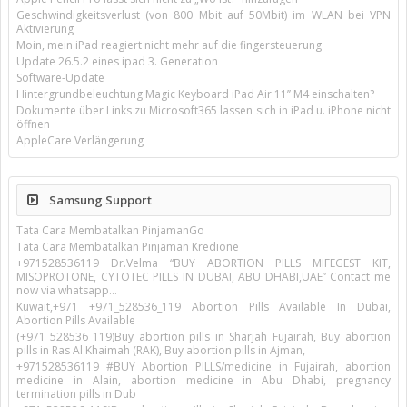
Geschwindigkeitsverlust (von 800 Mbit auf 50Mbit) im WLAN bei VPN
Aktivierung
Moin, mein iPad reagiert nicht mehr auf die fingersteuerung
Update 26.5.2 eines ipad 3. Generation
Software-Update
Hintergrundbeleuchtung Magic Keyboard iPad Air 11’’ M4 einschalten?
Dokumente über Links zu Microsoft365 lassen sich in iPad u. iPhone nicht
öffnen
AppleCare Verlängerung
Samsung Support
Tata Cara Membatalkan PinjamanGo
Tata Cara Membatalkan Pinjaman Kredione
+971528536119 Dr.Velma “BUY ABORTION PILLS MIFEGEST KIT,
MISOPROTONE, CYTOTEC PILLS IN DUBAI, ABU DHABI,UAE” Contact me
now via whatsapp…
Kuwait,+971 +971_528536_119 Abortion Pills Available In Dubai,
Abortion Pills Available
(+971_528536_119)Buy abortion pills in Sharjah Fujairah, Buy abortion
pills in Ras Al Khaimah (RAK), Buy abortion pills in Ajman,
+971528536119 #BUY Abortion PILLS/medicine in Fujairah, abortion
medicine in Alain, abortion medicine in Abu Dhabi, pregnancy
termination pills in Dub