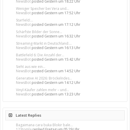
NewsBot
posted
Gestern um 18:22 Uhr
Weniger Speicher bei Vera und...
NewsBot
posted
Gestern um 17:52 Uhr
Starfield:...
NewsBot
posted
Gestern um 17:12 Uhr
Schärfste Bilder der Sonne...
NewsBot
posted
Gestern um 16:32 Uhr
Streaming-Markt in Deutschland:...
NewsBot
posted
Gestern um 16:13 Uhr
Battlefield 6: Die Anzahl der...
NewsBot
posted
Gestern um 15:42 Uhr
Sieht aus wie ein...
NewsBot
posted
Gestern um 14:52 Uhr
Generative AI 2026: Bröckelndes...
NewsBot
posted
Gestern um 14:12 Uhr
Vinyl-Käufer zahlen mehr – und...
NewsBot
posted
Gestern um 13:23 Uhr
Latest Replies
Bagaimana cara buka Blokir bale...
123tomla
replied
Freitag um 05:29 Uhr