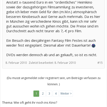
Anstatt x-tausend Euro in ein "ordentliches" Heimkino
sowie der dazugehörigen Filmsammlung zu investieren,
gebe ich lieber mein Geld für den (m.M.n.) atmosphärisch
besseren Kinobesuch aus! Gerne auch mehrmals. Da es hier
in München zig verschiedene Kinos gibt, kann ich mir sehr
gut aussuchen wohin ich gehen möchte. Die Preise sind im
Durchschnitt auch nicht teurer als 7,-€ pro Film.
Ein Besuch des diesjährigen Fantasy Film Festes ist auch
wieder fest eingeplant. Diesmal aber mit Dauerkarte!
DVDs werden dennoch ab und an gekauft, so ist es nicht.
8. Februar 2010
Zuletzt bearbeitet:
8. Februar 2010
#15
(Du musst angemeldet oder registriert sein, um Beiträge verfassen zu
können. )
1
2
3
4
Weiter >
Thema:
Wie oft geht ihr noch ins Kino?