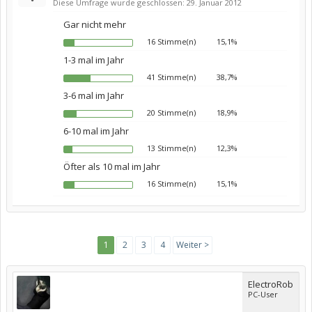
Diese Umfrage wurde geschlossen: 29. Januar 2012
Gar nicht mehr
16 Stimme(n)
15,1%
1-3 mal im Jahr
41 Stimme(n)
38,7%
3-6 mal im Jahr
20 Stimme(n)
18,9%
6-10 mal im Jahr
13 Stimme(n)
12,3%
Öfter als 10 mal im Jahr
16 Stimme(n)
15,1%
1
2
3
4
Weiter >
ElectroRob
PC-User