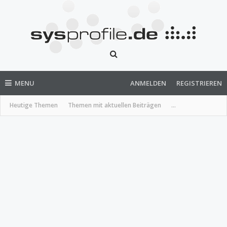
MENU
ANMELDEN
REGISTRIEREN
Heutige Themen
Themen mit aktuellen Beiträgen
...