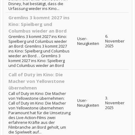
Disney, hat bestätigt, dass die
Urfassung wieder ins Kino...
Gremlins 3 kommt 2027 ins
Kino: Spielberg und
Columbus wieder an Bord
6.
Gremlins 3 kommt 2027 ins Kino:
User-
November
Spielberg und Columbus wieder
Neuigkeiten
2025
an Bord: Gremlins 3 kommt 2027
ins Kino: Spielberg und Columbus
wieder an Bord . . Gremlins 3
kommt 2027 ins Kino: Spielberg
und Columbus wieder an Bord
Call of Duty im Kino: Die
Macher von Yellowstone
übernehmen
Call of Duty im Kino: Die Macher
3.
von Yellowstone übernehmen:
User-
November
Call of Duty im Kino: Die Macher
Neuigkeiten
2025
von Yellowstone übernehmen
Paramount hat für die Umsetzung
des Live-Action-Films zwei
erfahrene Kräfte aus der
Filmbranche an Bord geholt, um
die Spielwelt auf...