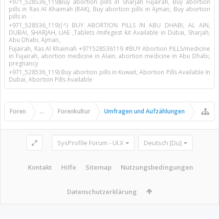
+971_528536_119)Buy abortion pills in Sharjah Fujairah, Buy abortion
pills in Ras Al Khaimah (RAK), Buy abortion pills in Ajman, Buy abortion
pills in
+971_528536_119)|^) BUY ABORTION PILLS IN ABU DHABI, AL AIN,
DUBAI, SHARJAH, UAE ,Tablets /mifegest kit Available in Dubai, Sharjah,
Abu Dhabi, Ajman,
Fujairah, Ras Al Khaimah +971528536119 #BUY Abortion PILLS/medicine
in Fujairah, abortion medicine in Alain, abortion medicine in Abu Dhabi,
pregnancy
+971_528536_119) Buy abortion pills in Kuwait, Abortion Pills Available In
Dubai, Abortion Pills Available
Foren
...
Forenkultur
Umfragen und Aufzählungen
SysProfile Forum - UI.X
Deutsch [Du]
Kontakt
Hilfe
Sitemap
Nutzungsbedingungen
Datenschutzerklärung