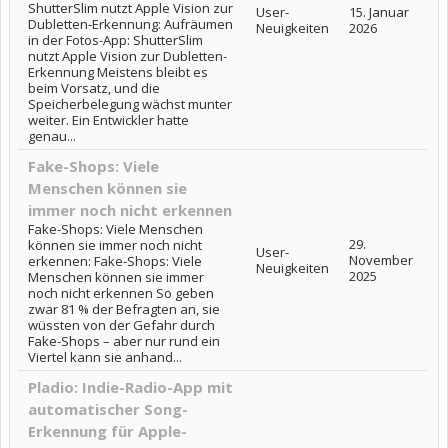
ShutterSlim nutzt Apple Vision zur
User-
15. Januar
Dubletten-Erkennung: Aufräumen
Neuigkeiten
2026
in der Fotos-App: ShutterSlim
nutzt Apple Vision zur Dubletten-
Erkennung Meistens bleibt es
beim Vorsatz, und die
Speicherbelegung wächst munter
weiter. Ein Entwickler hatte
genau...
Fake-Shops: Viele
Menschen können sie
immer noch nicht erkennen
Fake-Shops: Viele Menschen
29.
können sie immer noch nicht
User-
November
erkennen: Fake-Shops: Viele
Neuigkeiten
2025
Menschen können sie immer
noch nicht erkennen So geben
zwar 81 % der Befragten an, sie
wüssten von der Gefahr durch
Fake-Shops – aber nur rund ein
Viertel kann sie anhand...
Pladio: Indie-Radio-App mit
automatischer Song-
Erkennung für Apple-