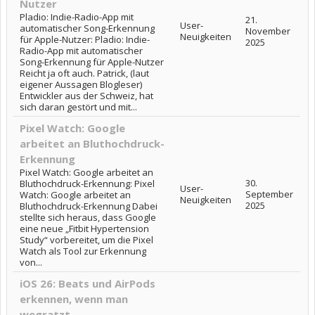
Nutzer
Pladio: Indie-Radio-App mit
21.
User-
automatischer Song-Erkennung
November
Neuigkeiten
für Apple-Nutzer: Pladio: Indie-
2025
Radio-App mit automatischer
Song-Erkennung für Apple-Nutzer
Reicht ja oft auch. Patrick, (laut
eigener Aussagen Blogleser)
Entwickler aus der Schweiz, hat
sich daran gestört und mit...
Pixel Watch: Google
arbeitet an Bluthochdruck-
Erkennung
Pixel Watch: Google arbeitet an
30.
Bluthochdruck-Erkennung: Pixel
User-
September
Watch: Google arbeitet an
Neuigkeiten
2025
Bluthochdruck-Erkennung Dabei
stellte sich heraus, dass Google
eine neue „Fitbit Hypertension
Study“ vorbereitet, um die Pixel
Watch als Tool zur Erkennung
von...
iOS 26: Beats und AirPods
erkennen, wenn man
wegratzt