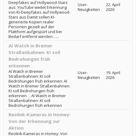
Deepfakes auf Hollywood-Stars
User-
22. April
aus: YouTube weitet Erkennung
Neuigkeiten
2026
von KI-Deepfakes auf Hollywood-
Stars aus Damit sollen KI-
generierte Kopien realer
Personen gezielt auf der
Plattform aufgespürt und bei
Bedarf entfernt werden.. ....
AI Watch in Bremer
Straßenbahnen: KI soll
Bedrohungen früh
erkennen
AI Watch in Bremer
User-
19. April
Straßenbahnen: KI soll
Neuigkeiten
2026
Bedrohungen früh erkennen: AI
Watch in Bremer Straßenbahnen:
KI soll Bedrohungen früh
erkennen . . AI Watch in Bremer
Straßenbahnen: KI soll
Bedrohungen früh erkennen
Reolink-Kameras in Homey:
Von der Erkennung zur
Aktion
Reolink-Kameras in Homey: Von