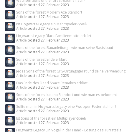
Wachsen Sons of the forest-Bäume nach?
Article
posted
27. Februar 2023
Sons of the forest Modern Axe Standort
Article
posted
27. Februar 2023
Ist Hogwarts-Legacy ein Mehrspieler-Spiel?
Article
posted
27. Februar 2023
Hogwarts Legacy Black Familienmotto erklärt
Article
posted
27. Februar 2023
Sons of the forest Bauanleitung - wie man seine Basis baut
Article
posted
27. Februar 2023
Sons of the forest Ende erklärt
Article
posted
27. Februar 2023
Jedes Sons of the forest GPS-Ortungsgerät und seine Verwendung
Article
posted
27. Februar 2023
Das Ende des Dead Space Remakes erklärt
Article
posted
27. Februar 2023
Sons of the forest katana Standort und wie man es bekommt
Article
posted
27. Februar 2023
Sollte man in Hogwarts Legacy eine Fwooper-Feder stehlen?
Article
posted
27. Februar 2023
Ist Sons of the forest ein Multiplayer-Spiel?
Article
posted
27. Februar 2023
Hogwarts Legacy Ein Vogel in der Hand - Lösung des Türrätsels