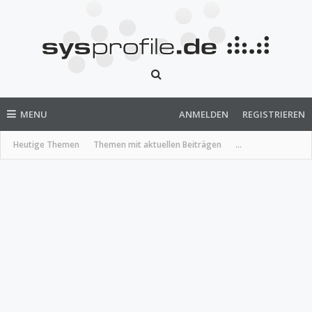
MENU
ANMELDEN
REGISTRIEREN
Heutige Themen
Themen mit aktuellen Beiträgen
...