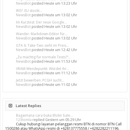
NewsBot
posted
Heute um 13:23 Uhr
IRIS²: EU stockt...
NewsBot
posted
Heute um 13:02 Uhr
Im Kurztest: Der neue Google...
NewsBot
posted
Heute um 13:02 Uhr
Wander: Markdown-Editor für...
NewsBot
posted
Heute um 13:02 Uhr
GTA 6: Take-Two sieht im Preis...
NewsBot
posted
Heute um 12:42 Uhr
„Zu mächtig für normale Tests?“...
NewsBot
posted
Heute um 11:53 Uhr
VRAM-Wendepunkt: Würdet ihr...
NewsBot
posted
Heute um 11:12 Uhr
Jetzt bewerben: PCGH sucht...
NewsBot
posted
Heute um 11:02 Uhr
Latest Replies
Bagaimana cara buka Blokir bale...
123tomla
replied
Gestern um 05:29 Uhr
Cukup hubungi layanan pelanggan resmi BTN di nomor BTN Call
1500286 atau WhatsApp resmi di +628137775558 / +6282282211196,