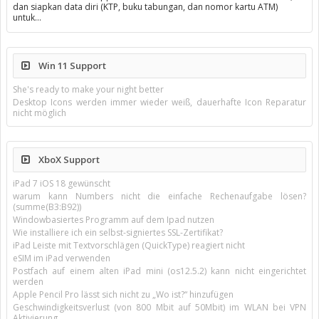
dan siapkan data diri (KTP, buku tabungan, dan nomor kartu ATM)
untuk…
Win 11 Support
She's ready to make your night better
Desktop Icons werden immer wieder weiß, dauerhafte Icon Reparatur
nicht möglich
XboX Support
iPad 7 iOS 18 gewünscht
warum kann Numbers nicht die einfache Rechenaufgabe lösen?
(summe(B3:B92))
Windowbasiertes Programm auf dem Ipad nutzen
Wie installiere ich ein selbst-signiertes SSL-Zertifikat?
iPad Leiste mit Textvorschlägen (QuickType) reagiert nicht
eSIM im iPad verwenden
Postfach auf einem alten iPad mini (os12.5.2) kann nicht eingerichtet
werden
Apple Pencil Pro lässt sich nicht zu „Wo ist?“ hinzufügen
Geschwindigkeitsverlust (von 800 Mbit auf 50Mbit) im WLAN bei VPN
Aktivierung