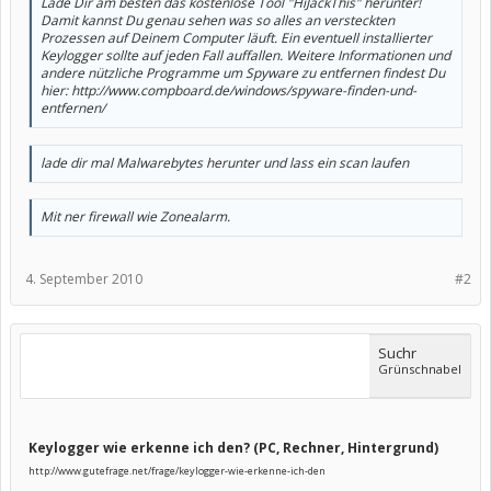
Lade Dir am besten das kostenlose Tool "HiJackThis" herunter!
Damit kannst Du genau sehen was so alles an versteckten
Prozessen auf Deinem Computer läuft. Ein eventuell installierter
Keylogger sollte auf jeden Fall auffallen. Weitere Informationen und
andere nützliche Programme um Spyware zu entfernen findest Du
hier: http://www.compboard.de/windows/spyware-finden-und-
entfernen/
lade dir mal Malwarebytes herunter und lass ein scan laufen
Mit ner firewall wie Zonealarm.
4. September 2010
#2
Suchr
Grünschnabel
Keylogger wie erkenne ich den? (PC, Rechner, Hintergrund)
http://www.gutefrage.net/frage/keylogger-wie-erkenne-ich-den