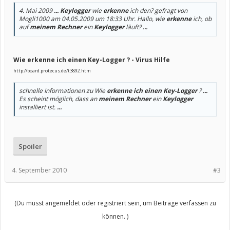
4. Mai 2009
...
Keylogger
wie
erkenne
ich den? gefragt von
Mogli1000 am 04.05.2009 um 18:33 Uhr. Hallo, wie
erkenne
ich, ob
auf
meinem Rechner
ein
Keylogger
läuft?
...
Wie erkenne ich einen Key-Logger ? - Virus Hilfe
http://board.protecus.de/t3892.htm
schnelle Informationen zu Wie
erkenne ich einen Key-Logger
?
...
Es scheint möglich, dass an
meinem Rechner
ein
Keylogger
installiert ist.
...
Spoiler
4. September 2010
#3
(Du musst angemeldet oder registriert sein, um Beiträge verfassen zu
können. )