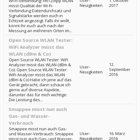
User-
1. Oktober
Wi-Fi-Verbindung: FRITZ!App WLAN
Neuigkeiten
2017
misst Qualität der Wi-Fi-
Verbindung Datendurchsatz und
Signalstärke werden euch in
Echtzeit angezeigt. Falls ihr wollt,
könnt ihr euch auch nach der
Messung an mehreren Orten im...
Open Source WLAN Tester:
WiFi Analyzer misst das
WLAN (dBm & Co)
Open Source WLAN Tester: WiFi
12.
Analyzer misst das WLAN (dBm &
User-
September
Co): Open Source WLAN Tester:
Neuigkeiten
2016
WiFi Analyzer misst das WLAN
(dBm & Co) Habe ich jene auf das
Gerät gebracht, dann schaue ich
gerne auf diverse Aspekte,
darunter das für mich wichtige:
Die Leistung des...
Smappee misst nun auch
Gas- und Wasser-
Verbrauch
Smappee misst nun auch Gas-
User-
16. März
und Wasser-Verbrauch: Smappee
Neuigkeiten
2016
misst nun auch Gas- und Wasser-