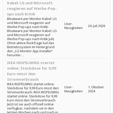
Kabel: LG und Microsoft
reagieren auf Werbe-Pop-
ups nach Kritik
Bloatware per Monitor-Kabel: LG
und Microsoft reagieren auf
User-
24. Juli 2026
Werbe-Pop-ups nach Kritik:
Neuigkeiten
Bloatware per Monitor-Kabel: LG
und Microsoft reagieren auf
Werbe-Pop-ups nach Kritik Juli).
Ohne aktive Rückfrage lud das
Betriebssystem im Hintergrund
den „LG Monitor App Installer“
herunter....
IKEA INSPELNING startet
online: Steckdose für 9,99
Euro misst den
Stromverbrauch
IKEA INSPELNING startet online:
User-
1. Oktober
Steckdose für 9,99 Euro misst den
Neuigkeiten
2024
Stromverbrauch: IKEA INSPELNING
startet online: Steckdose für 9,99
Euro misst den Stromverbrauch
Jetzt ist sie auch offiziell online
verfügbar, nachdem sie in den
letzten Wochen nach und nach in