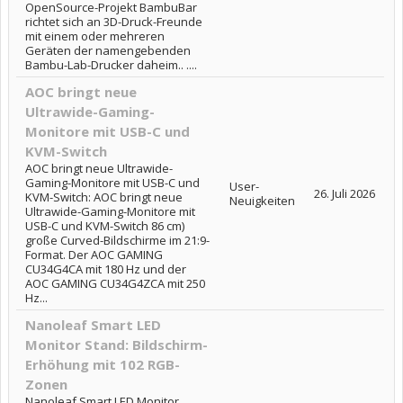
OpenSource-Projekt BambuBar
richtet sich an 3D-Druck-Freunde
mit einem oder mehreren
Geräten der namengebenden
Bambu-Lab-Drucker daheim.. ....
AOC bringt neue
Ultrawide-Gaming-
Monitore mit USB-C und
KVM-Switch
AOC bringt neue Ultrawide-
Gaming-Monitore mit USB-C und
User-
26. Juli 2026
KVM-Switch: AOC bringt neue
Neuigkeiten
Ultrawide-Gaming-Monitore mit
USB-C und KVM-Switch 86 cm)
große Curved-Bildschirme im 21:9-
Format. Der AOC GAMING
CU34G4CA mit 180 Hz und der
AOC GAMING CU34G4ZCA mit 250
Hz...
Nanoleaf Smart LED
Monitor Stand: Bildschirm-
Erhöhung mit 102 RGB-
Zonen
Nanoleaf Smart LED Monitor