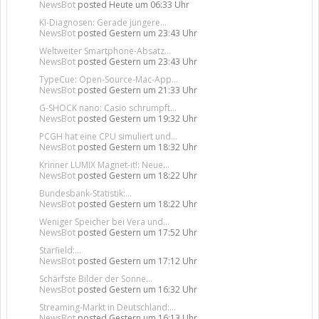
NewsBot
posted
Heute um 06:33 Uhr
KI-Diagnosen: Gerade jüngere...
NewsBot
posted
Gestern um 23:43 Uhr
Weltweiter Smartphone-Absatz...
NewsBot
posted
Gestern um 23:43 Uhr
TypeCue: Open-Source-Mac-App...
NewsBot
posted
Gestern um 21:33 Uhr
G-SHOCK nano: Casio schrumpft...
NewsBot
posted
Gestern um 19:32 Uhr
PCGH hat eine CPU simuliert und...
NewsBot
posted
Gestern um 18:32 Uhr
Krinner LUMIX Magnet-it!: Neue...
NewsBot
posted
Gestern um 18:22 Uhr
Bundesbank-Statistik:...
NewsBot
posted
Gestern um 18:22 Uhr
Weniger Speicher bei Vera und...
NewsBot
posted
Gestern um 17:52 Uhr
Starfield:...
NewsBot
posted
Gestern um 17:12 Uhr
Schärfste Bilder der Sonne...
NewsBot
posted
Gestern um 16:32 Uhr
Streaming-Markt in Deutschland:...
NewsBot
posted
Gestern um 16:13 Uhr