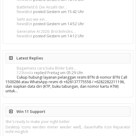
Battlefield 6: Die Anzahl der...
NewsBot
posted
Gestern um 15:42 Uhr
Sieht aus wie ein...
NewsBot
posted
Gestern um 14:52 Uhr
Generative AI 2026: Bröckelndes...
NewsBot
posted
Gestern um 14:12 Uhr
Latest Replies
Bagaimana cara buka Blokir bale...
123tomla
replied
Freitag um 05:29 Uhr
Cukup hubungi layanan pelanggan resmi BTN di nomor BTN Call
1500286 atau WhatsApp resmi di +628137775558 / +6282282211196,
dan siapkan data diri (KTP, buku tabungan, dan nomor kartu ATM)
untuk…
Win 11 Support
She's ready to make your night better
Desktop Icons werden immer wieder weiß, dauerhafte Icon Reparatur
nicht möglich