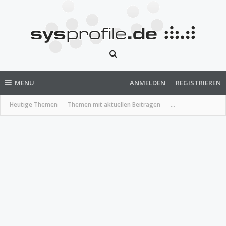
MENU
ANMELDEN
REGISTRIEREN
Heutige Themen
Themen mit aktuellen Beiträgen
...