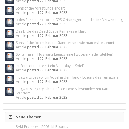
Article
posted
27. Februar 2023
Sons of the forest Ende erklärt
Article
posted
27. Februar 2023
Jedes Sons of the forest GPS-Ortungsgerät und seine Verwendung
Article
posted
27. Februar 2023
Das Ende des Dead Space Remakes erklärt
Article
posted
27. Februar 2023
Sons of the forest katana Standort und wie man es bekommt
Article
posted
27. Februar 2023
Sollte man in Hogwarts Legacy eine Fwooper-Feder stehlen?
Article
posted
27. Februar 2023
Ist Sons of the forest ein Multiplayer-Spiel?
Article
posted
27. Februar 2023
Hogwarts Legacy Ein Vogel in der Hand - Lösung des Türrätsels
Article
posted
27. Februar 2023
Hogwarts Legacy Ghost of our Love Schwimmkerzen Karte
Standort
Article
posted
27. Februar 2023
Neue Themen
RAM-Preise wie 2007: KI-Boom...