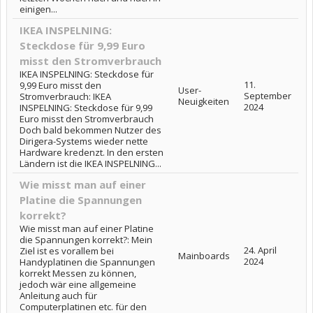
einigen...
IKEA INSPELNING:
Steckdose für 9,99 Euro
misst den Stromverbrauch
IKEA INSPELNING: Steckdose für
11.
9,99 Euro misst den
User-
September
Stromverbrauch: IKEA
Neuigkeiten
2024
INSPELNING: Steckdose für 9,99
Euro misst den Stromverbrauch
Doch bald bekommen Nutzer des
Dirigera-Systems wieder nette
Hardware kredenzt. In den ersten
Ländern ist die IKEA INSPELNING...
Wie misst man auf einer
Platine die Spannungen
korrekt?
Wie misst man auf einer Platine
die Spannungen korrekt?: Mein
24. April
Ziel ist es vorallem bei
Mainboards
2024
Handyplatinen die Spannungen
korrekt Messen zu können,
jedoch wär eine allgemeine
Anleitung auch für
Computerplatinen etc. für den