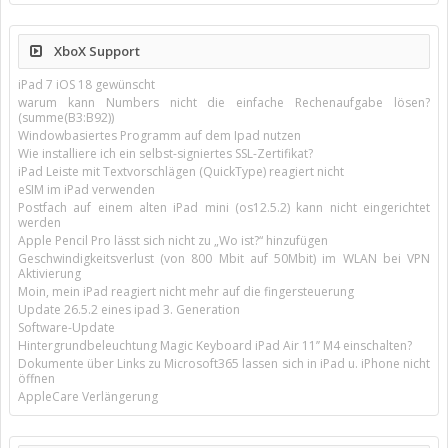
XboX Support
iPad 7 iOS 18 gewünscht
warum kann Numbers nicht die einfache Rechenaufgabe lösen?
(summe(B3:B92))
Windowbasiertes Programm auf dem Ipad nutzen
Wie installiere ich ein selbst-signiertes SSL-Zertifikat?
iPad Leiste mit Textvorschlägen (QuickType) reagiert nicht
eSIM im iPad verwenden
Postfach auf einem alten iPad mini (os12.5.2) kann nicht eingerichtet
werden
Apple Pencil Pro lässt sich nicht zu „Wo ist?“ hinzufügen
Geschwindigkeitsverlust (von 800 Mbit auf 50Mbit) im WLAN bei VPN
Aktivierung
Moin, mein iPad reagiert nicht mehr auf die fingersteuerung
Update 26.5.2 eines ipad 3. Generation
Software-Update
Hintergrundbeleuchtung Magic Keyboard iPad Air 11’’ M4 einschalten?
Dokumente über Links zu Microsoft365 lassen sich in iPad u. iPhone nicht
öffnen
AppleCare Verlängerung