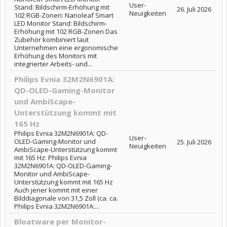
User-
Stand: Bildschirm-Erhöhung mit
26. Juli 2026
Neuigkeiten
102 RGB-Zonen: Nanoleaf Smart
LED Monitor Stand: Bildschirm-
Erhöhung mit 102 RGB-Zonen Das
Zubehör kombiniert laut
Unternehmen eine ergonomische
Erhöhung des Monitors mit
integrierter Arbeits- und...
Philips Evnia 32M2N6901A:
QD-OLED-Gaming-Monitor
und AmbiScape-
Unterstützung kommt mit
165 Hz
Philips Evnia 32M2N6901A: QD-
User-
OLED-Gaming-Monitor und
25. Juli 2026
Neuigkeiten
AmbiScape-Unterstützung kommt
mit 165 Hz: Philips Evnia
32M2N6901A: QD-OLED-Gaming-
Monitor und AmbiScape-
Unterstützung kommt mit 165 Hz
Auch jener kommt mit einer
Bilddiagonale von 31,5 Zoll (ca. ca.
Philips Evnia 32M2N6901A:...
Bloatware per Monitor-