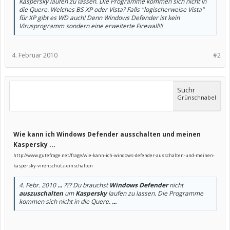
Kaspersky laufen zu lassen. Die Programme kommen sich nicht in
die Quere. Welches BS XP oder Vista? Falls "logischerweise Vista"
für XP gibt es WD auch! Denn Windows Defender ist kein
Virusprogramm sondern eine erweiterte Firewall!!!
4. Februar 2010
#2
Suchr
Grünschnabel
Wie kann ich Windows Defender ausschalten und meinen
Kaspersky ...
http://www.gutefrage.net/frage/wie-kann-ich-windows-defender-ausschalten-und-meinen-
kaspersky-virenschutz-einschalten
4. Febr. 2010
...
??? Du brauchst
Windows Defender
nicht
auszuschalten
um
Kaspersky
laufen zu lassen. Die Programme
kommen sich nicht in die Quere.
...