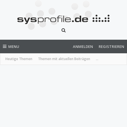
MENU
ANMELDEN
REGISTRIEREN
Heutige Themen
Themen mit aktuellen Beiträgen
...