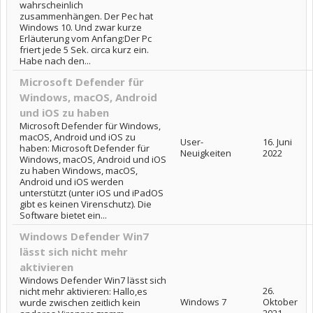
wahrscheinlich
zusammenhängen. Der Pec hat
Windows 10. Und zwar kurze
Erläuterung vom Anfang:Der Pc
friert jede 5 Sek. circa kurz ein.
Habe nach den...
Microsoft Defender für
Windows, macOS, Android
und iOS zu haben
Microsoft Defender für Windows,
macOS, Android und iOS zu
User-
16. Juni
haben: Microsoft Defender für
Neuigkeiten
2022
Windows, macOS, Android und iOS
zu haben Windows, macOS,
Android und iOS werden
unterstützt (unter iOS und iPadOS
gibt es keinen Virenschutz). Die
Software bietet ein...
Windows Defender Win7
lässt sich nicht mehr
aktivieren
Windows Defender Win7 lässt sich
26.
nicht mehr aktivieren: Hallo,es
Windows 7
Oktober
wurde zwischen zeitlich kein