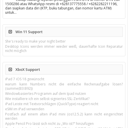
1500286 atau WhatsApp resmi di +628137775558 / +6282282211196,
dan siapkan data diri (KTP, buku tabungan, dan nomor kartu ATM)
untuk…
Win 11 Support
She's ready to make your night better
Desktop Icons werden immer wieder weiß, dauerhafte Icon Reparatur
nicht möglich
XboX Support
iPad 7 iOS 18 gewünscht
warum kann Numbers nicht die einfache Rechenaufgabe lösen?
(summe(B3:B92))
Windowbasiertes Programm auf dem Ipad nutzen
Wie installiere ich ein selbst-signiertes SSL-Zertifikat?
iPad Leiste mit Textvorschlägen (QuickType) reagiert nicht
eSIM im iPad verwenden
Postfach auf einem alten iPad mini (os12.5.2) kann nicht eingerichtet
werden
Apple Pencil Pro lässt sich nicht zu „Wo ist?“ hinzufügen