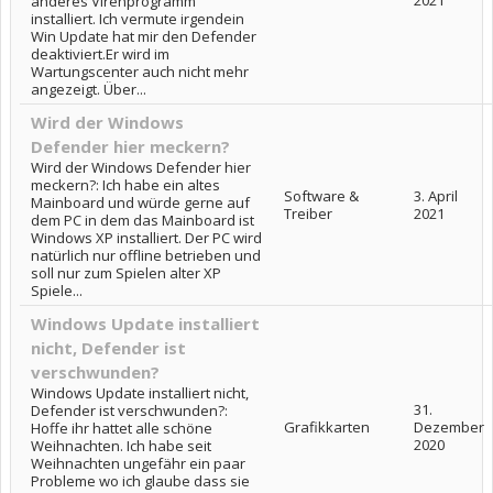
2021
anderes Virenprogramm
installiert. Ich vermute irgendein
Win Update hat mir den Defender
deaktiviert.Er wird im
Wartungscenter auch nicht mehr
angezeigt. Über...
Wird der Windows
Defender hier meckern?
Wird der Windows Defender hier
meckern?: Ich habe ein altes
Software &
3. April
Mainboard und würde gerne auf
Treiber
2021
dem PC in dem das Mainboard ist
Windows XP installiert. Der PC wird
natürlich nur offline betrieben und
soll nur zum Spielen alter XP
Spiele...
Windows Update installiert
nicht, Defender ist
verschwunden?
Windows Update installiert nicht,
31.
Defender ist verschwunden?:
Grafikkarten
Dezember
Hoffe ihr hattet alle schöne
2020
Weihnachten. Ich habe seit
Weihnachten ungefähr ein paar
Probleme wo ich glaube dass sie