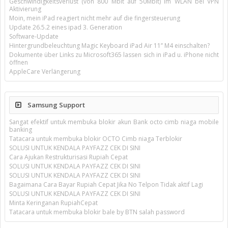
Geschwindigkeitsverlust (von 800 Mbit auf 50Mbit) im WLAN bei VPN
Aktivierung
Moin, mein iPad reagiert nicht mehr auf die fingersteuerung
Update 26.5.2 eines ipad 3. Generation
Software-Update
Hintergrundbeleuchtung Magic Keyboard iPad Air 11’’ M4 einschalten?
Dokumente über Links zu Microsoft365 lassen sich in iPad u. iPhone nicht
öffnen
AppleCare Verlängerung
Samsung Support
Sangat efektif untuk membuka blokir akun Bank octo cimb niaga mobile
banking
Tatacara untuk membuka blokir OCTO Cimb niaga Terblokir
SOLUSI UNTUK KENDALA PAYFAZZ CEK DI SINI
Cara Ajukan Restrukturisasi Rupiah Cepat
SOLUSI UNTUK KENDALA PAYFAZZ CEK DI SINI
SOLUSI UNTUK KENDALA PAYFAZZ CEK DI SINI
Bagaimana Cara Bayar Rupiah Cepat Jika No Telpon Tidak aktif Lagi
SOLUSI UNTUK KENDALA PAYFAZZ CEK DI SINI
Minta Keringanan RupiahCepat
Tatacara untuk membuka blokir bale by BTN salah password