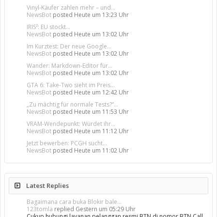
Vinyl-Käufer zahlen mehr – und...
NewsBot
posted
Heute um 13:23 Uhr
IRIS²: EU stockt...
NewsBot
posted
Heute um 13:02 Uhr
Im Kurztest: Der neue Google...
NewsBot
posted
Heute um 13:02 Uhr
Wander: Markdown-Editor für...
NewsBot
posted
Heute um 13:02 Uhr
GTA 6: Take-Two sieht im Preis...
NewsBot
posted
Heute um 12:42 Uhr
„Zu mächtig für normale Tests?“...
NewsBot
posted
Heute um 11:53 Uhr
VRAM-Wendepunkt: Würdet ihr...
NewsBot
posted
Heute um 11:12 Uhr
Jetzt bewerben: PCGH sucht...
NewsBot
posted
Heute um 11:02 Uhr
Latest Replies
Bagaimana cara buka Blokir bale...
123tomla
replied
Gestern um 05:29 Uhr
Cukup hubungi layanan pelanggan resmi BTN di nomor BTN Call