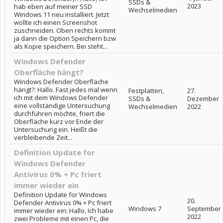
SSDs &
2023
hab eben auf meiner SSD
Wechselmedien
Windows 11 neu installiert. Jetzt
wollte ich einen Screenshot
zuschneiden. Oben rechts kommt
ja dann die Option Speichern bzw
als Kopie speichern. Bei steht...
Windows Defender
Oberfläche hängt?
Windows Defender Oberfläche
hängt?: Hallo. Fast jedes mal wenn
Festplatten,
27.
ich mit dem Windows Defender
SSDs &
Dezember
eine vollständige Untersuchung
Wechselmedien
2022
durchführen möchte, friert die
Oberfläche kurz vor Ende der
Untersuchung ein. Heißt die
verbleibende Zeit...
Definition Update for
Windows Defender
Antivirus 0% + Pc friert
immer wieder ein
Definition Update for Windows
20.
Defender Antivirus 0% + Pc friert
Windows 7
September
immer wieder ein: Hallo, Ich habe
2022
zwei Probleme mit einen Pc, die