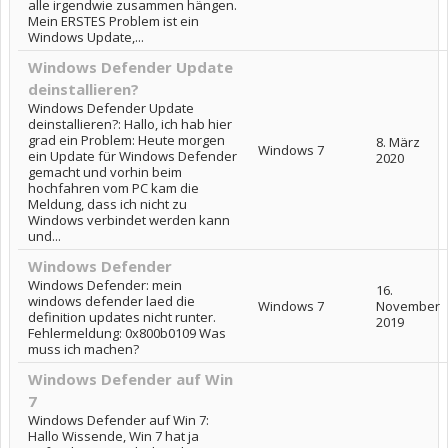
alle irgendwie zusammen hängen.
Mein ERSTES Problem ist ein
Windows Update,...
Windows Defender Update
deinstallieren?
Windows Defender Update
deinstallieren?: Hallo, ich hab hier
grad ein Problem: Heute morgen
8. März
Windows 7
ein Update für Windows Defender
2020
gemacht und vorhin beim
hochfahren vom PC kam die
Meldung, dass ich nicht zu
Windows verbindet werden kann
und...
Windows Defender
Windows Defender: mein
16.
windows defender laed die
Windows 7
November
definition updates nicht runter.
2019
Fehlermeldung: 0x800b0109 Was
muss ich machen?
Windows Defender auf Win
7
Windows Defender auf Win 7:
Hallo Wissende, Win 7 hat ja