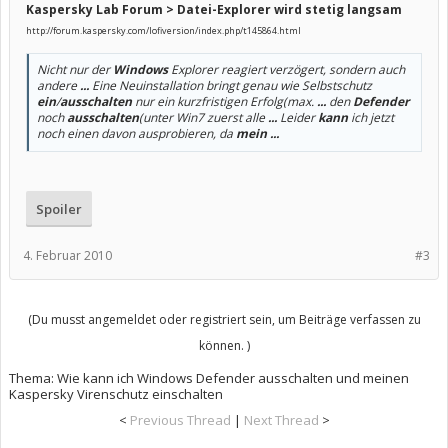
Kaspersky Lab Forum > Datei-Explorer wird stetig langsam
http://forum.kaspersky.com/lofiversion/index.php/t145864.html
Nicht nur der
Windows
Explorer reagiert verzögert, sondern auch
andere
...
Eine Neuinstallation bringt genau wie Selbstschutz
ein
/
ausschalten
nur ein kurzfristigen Erfolg(max.
...
den
Defender
noch
ausschalten
(unter Win7 zuerst alle
...
Leider
kann
ich jetzt
noch einen davon ausprobieren, da
mein
...
Spoiler
4. Februar 2010
#3
(Du musst angemeldet oder registriert sein, um Beiträge verfassen zu
können. )
Thema:
Wie kann ich Windows Defender ausschalten und meinen
Kaspersky Virenschutz einschalten
<
Previous Thread
|
Next Thread
>