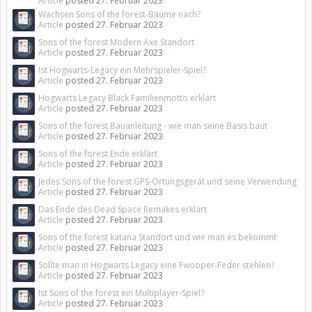
Article
posted
27. Februar 2023
Wachsen Sons of the forest-Bäume nach?
Article
posted
27. Februar 2023
Sons of the forest Modern Axe Standort
Article
posted
27. Februar 2023
Ist Hogwarts-Legacy ein Mehrspieler-Spiel?
Article
posted
27. Februar 2023
Hogwarts Legacy Black Familienmotto erklärt
Article
posted
27. Februar 2023
Sons of the forest Bauanleitung - wie man seine Basis baut
Article
posted
27. Februar 2023
Sons of the forest Ende erklärt
Article
posted
27. Februar 2023
Jedes Sons of the forest GPS-Ortungsgerät und seine Verwendung
Article
posted
27. Februar 2023
Das Ende des Dead Space Remakes erklärt
Article
posted
27. Februar 2023
Sons of the forest katana Standort und wie man es bekommt
Article
posted
27. Februar 2023
Sollte man in Hogwarts Legacy eine Fwooper-Feder stehlen?
Article
posted
27. Februar 2023
Ist Sons of the forest ein Multiplayer-Spiel?
Article
posted
27. Februar 2023