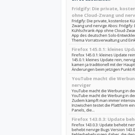
Fridgify: Die private, kost
ohne Cloud-Zwang und nerv
Fridgify: Die private, kostenlose 
Zwang und nervige Abos: Fridgify: 
Kühlschrank-App ohne Cloud-Zwan
App des deutschen Solo-Entwickle
Thema Vorratsverwaltung und Einka
Firefox 145.0.1: kleines Upd
Firefox 145.0.1: kleines Update rei
145.0.1: kleines Update rein, ner
kamen ja traditionell mit der Haupt
Änderungen beim jetzigen Punkt-R
YouTube macht die Werbung
nerviger
YouTube macht die Werbung in der
YouTube macht die Werbung in der
Zudem kämpft man immer intensiv
Inzwischen testet die Plattform ein
Panels, die...
Firefox 143.0.3: Update be
Firefox 143.0.3: Update behebt ner
behebt nervige Bugs Version 143.0
Fehlerbehebungen daher, die den