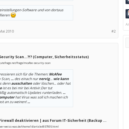
instellungen-Software und von dortaus
llieren
Ar
 Mai 2010
#2
ecurity Scan...?!? (Computer, Sicherheitsstatus)
utefrage.net/frage/mcafee-security-scan
eressieren sich für die Themen:
McAfee
y Scan,
...
des einach nur
nervig
...
wie kann
s denn
ausschalten
oder löschen... oder hat
o
ist es bei mir bei Antivir.Der tut
ßig automatisch Updates runterladen.
...
omputer
hat Virus was soll ich machen ich
ast an zu weinen!
...
irewall deaktivieren | aus Forum IT-Sicherheit (Backup ...
wer-weiss-was.de/theme14/article4937005.html