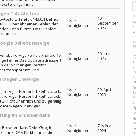
Erweiterungen im...
vigen Tab-Absturz
i
19.
b-Absturz: Firefox 143.0.1 behebt
User-
w
September
43.0.1 behebt einen Fehler, der
Neuigkeiten
R
2025
nden Tabs führte. Das Problem
W
tion auf...
I
Wi
Google behebt nervige
SS
i
User-
26. Juni
behebt nervige Fehler: Android 16
(Q
Neuigkeiten
2025
ige Fehler Das Update adressiert
e
 in der vorherigen Version
P
er transparente und...
(o
Ap
e wegen „nerviger
is
G
User-
30. April
„nerviger Persönlichkeit“ zurück:
a
Neuigkeiten
2025
„nerviger Persönlichkeit“ zurück
M
GPT oft unehrlich und zu gefällig
d
pdate wegen „nerviger...
U
S
rung im Browser dank
H
Ke
User-
7. März
m Browser dank DMA: Google
D
Neuigkeiten
2024
r dank DMA Klickt man in die
la