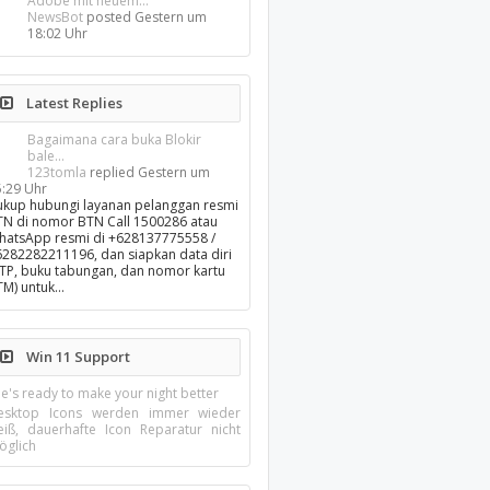
Adobe mit neuem...
NewsBot
posted
Gestern um
18:02 Uhr
Latest Replies
Bagaimana cara buka Blokir
bale...
123tomla
replied
Gestern um
5:29 Uhr
ukup hubungi layanan pelanggan resmi
TN di nomor BTN Call 1500286 atau
hatsApp resmi di +628137775558 /
6282282211196, dan siapkan data diri
KTP, buku tabungan, dan nomor kartu
TM) untuk…
Win 11 Support
e's ready to make your night better
esktop Icons werden immer wieder
eiß, dauerhafte Icon Reparatur nicht
öglich