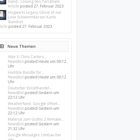
Hand - Lösung des Türrätsels
Article
posted
27. Februar 2023
Hogwarts Legacy Ghost of our
Love Schwimmkerzen Karte
Standort
ticle
posted
27. Februar 2023
Neue Themen
Akte X: Chris Carters...
NewsBot
posted
Heute um 00:12
Uhr
Humble Bundle für...
NewsBot
posted
Heute um 00:12
Uhr
Deutscher Einzelhandel...
NewsBot
posted
Gestern um
22:12 Uhr
WeatherNext: Google öffnet...
NewsBot
posted
Gestern um
22:12 Uhr
Material zum Gothic 2 Remake...
NewsBot
posted
Gestern um
21:32 Uhr
Google Messages: Umbau bei
der...