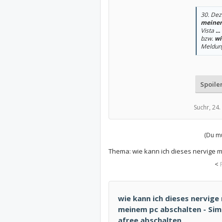
30. Dez
meine
Vista
...
bzw.
wi
Meldu
Spoile
Suchr,
24.
(Du mu
Thema:
wie kann ich dieses nervige 
<
wie kann ich dieses nervige
meinem pc abschalten - Simi
afree abschalten