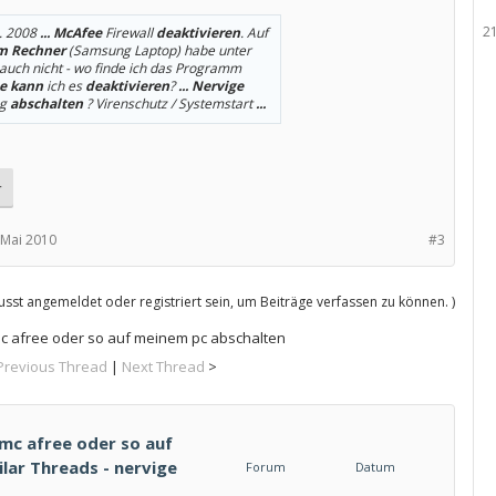
2
. 2008
...
McAfee
Firewall
deaktivieren
. Auf
m Rechner
(Samsung Laptop) habe unter
auch nicht - wo finde ich das Programm
e kann
ich es
deaktivieren
?
...
Nervige
ng
abschalten
? Virenschutz / Systemstart
...
r
 Mai 2010
#3
sst angemeldet oder registriert sein, um Beiträge verfassen zu können. )
mc afree oder so auf meinem pc abschalten
Previous Thread
|
Next Thread
>
 mc afree oder so auf
lar Threads - nervige
Forum
Datum