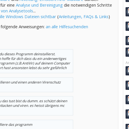
 für eine
Analyse und Bereinigung
die notwendigen Schritte
 von Analysetools
...
alle Windows Dateien sichtbar
(
Anleitungen, FAQs & Links
)
 folgende Anweisungen:
an alle Hilfesuchenden
du dieses Programm deinstallierst.
h hoffe für dich dass du ein anderwertiges
Ar
rogramm (z.B.AntiVir) auf deinem Computer
ert hast ansonsten lebst du sehr gefährlich
llieren und einen anderen Virenschutz
 das tust bist du dumm. es schützt deinen
attacken und viren. es heisst übrigens mc
lliere das programm