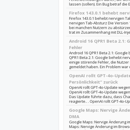
lassen (sollen). Ein Bug betraf die 
Firefox 143.0.1 behebt ner
Firefox 143.0.1 behebt nervigen Ta
nervigen Tab-Absturz Die Version 1
bei manchen Nutzern zu abstürze
trat im Zusammenhang mit DLL-Injec
Android 16 QPR1 Beta 2.1: 
Fehler
Android 16 QPR1 Beta 2.1: Google 
QPR1 Beta 2.1: Google behebt nerv
einige störende Fehler, die Nutzer
gemeldet haben. Ein Problem war d
OpenAI rollt GPT-4o-Updat
Persönlichkeit“ zurück
OpenAI rollt GPT-4o-Update wegen 
OpenAI rollt GPT-4o-Update wegen 
Das Update führte dazu, dass Chat
reagierte.. . OpenAI rollt GPT-4o-U
Google Maps: Nervige Ände
DMA
Google Maps: Nervige Änderung i
Maps: Nervige Änderung im Browse