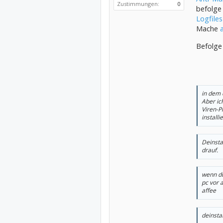
Zustimmungen:
0
befolge
Logfiles
Mache
Befolge
in dem 
Aber ic
Viren-P
installi
Deinsta
drauf.
wenn du
pc vor 
affee
deinsta