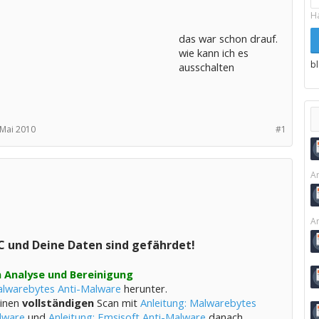
H
das war schon drauf.
wie kann ich es
b
ausschalten
 Mai 2010
#1
Ar
Ar
C und Deine Daten sind gefährdet!
 Analyse und Bereinigung
lwarebytes Anti-Malware
herunter.
einen
vollständigen
Scan mit
Anleitung: Malwarebytes
lware
und
Anleitung: Emsisoft Anti-Malware
danach