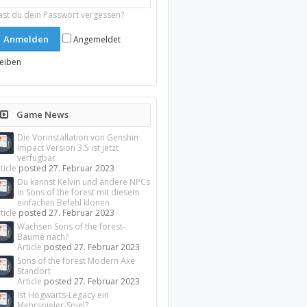
ast du dein Passwort vergessen?
Angemeldet
leiben
Game News
Die Vorinstallation von Genshin
Impact Version 3.5 ist jetzt
verfügbar
ticle
posted
27. Februar 2023
Du kannst Kelvin und andere NPCs
in Sons of the forest mit diesem
einfachen Befehl klonen
ticle
posted
27. Februar 2023
Wachsen Sons of the forest-
Bäume nach?
Article
posted
27. Februar 2023
Sons of the forest Modern Axe
Standort
Article
posted
27. Februar 2023
Ist Hogwarts-Legacy ein
Mehrspieler-Spiel?