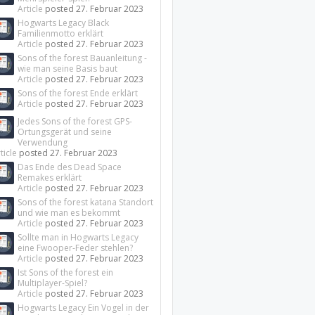
Article
posted
27. Februar 2023
Hogwarts Legacy Black
Familienmotto erklärt
Article
posted
27. Februar 2023
Sons of the forest Bauanleitung -
wie man seine Basis baut
Article
posted
27. Februar 2023
Sons of the forest Ende erklärt
Article
posted
27. Februar 2023
Jedes Sons of the forest GPS-
Ortungsgerät und seine
Verwendung
ticle
posted
27. Februar 2023
Das Ende des Dead Space
Remakes erklärt
Article
posted
27. Februar 2023
Sons of the forest katana Standort
und wie man es bekommt
Article
posted
27. Februar 2023
Sollte man in Hogwarts Legacy
eine Fwooper-Feder stehlen?
Article
posted
27. Februar 2023
Ist Sons of the forest ein
Multiplayer-Spiel?
Article
posted
27. Februar 2023
Hogwarts Legacy Ein Vogel in der