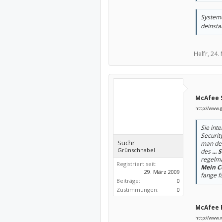
Systeme
deinsta
Helfr,
24.
McAfee S
http://www.g
Sie int
Securit
Suchr
man de
Grünschnabel
des
...
S
regelmä
Registriert seit:
Mein C
29. März 2009
fange f
Beiträge:
0
Zustimmungen:
0
McAfee F
http://www.