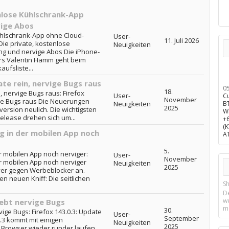
enlose Kühlschrank-App
ige Abos
Kühlschrank-App ohne Cloud-
User-
11. Juli 2026
Die private, kostenlose
Neuigkeiten
g und nervige Abos Die iPhone-
rs Valentin Hamm geht beim
ufsliste...
ate rein, nervige Bugs raus
0
18.
n, nervige Bugs raus: Firefox
User-
C
November
vige Bugs raus Die Neuerungen
Neuigkeiten
B
2025
version neulich. Die wichtigsten
W
elease drehen sich um...
+
(
 in der mobilen App noch
A
5.
 mobilen App noch nerviger:
User-
November
 mobilen App noch nerviger
Neuigkeiten
2025
er gegen Werbeblocker an.
en neuen Kniff: Die seitlichen
Sh
D
w
hebt nervige Bugs
m
30.
vige Bugs: Firefox 143.0.3: Update
User-
September
.3 kommt mit einigen
Neuigkeiten
2025
 Browser wieder runder laufen