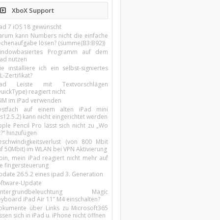
XboX Support
Pad 7 iOS 18 gewünscht
arum kann Numbers nicht die einfache
echenaufgabe lösen? (summe(B3:B92))
indowbasiertes Programm auf dem
pad nutzen
e installiere ich ein selbst-signiertes
L-Zertifikat?
Pad Leiste mit Textvorschlägen
uickType) reagiert nicht
SIM im iPad verwenden
ostfach auf einem alten iPad mini
s12.5.2) kann nicht eingerichtet werden
ple Pencil Pro lässt sich nicht zu „Wo
t?“ hinzufügen
eschwindigkeitsverlust (von 800 Mbit
uf 50Mbit) im WLAN bei VPN Aktivierung
oin, mein iPad reagiert nicht mehr auf
ie fingersteuerung
pdate 26.5.2 eines ipad 3. Generation
oftware-Update
intergrundbeleuchtung Magic
yboard iPad Air 11’’ M4 einschalten?
okumente über Links zu Microsoft365
ssen sich in iPad u. iPhone nicht öffnen