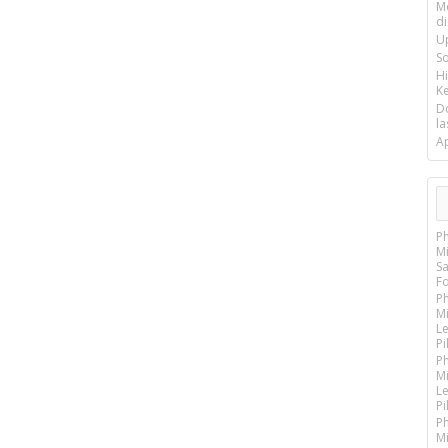
M
d
U
S
H
Ke
D
la
A
P
M
S
Fo
P
M
Le
Pi
P
Mi
Le
Pi
P
M