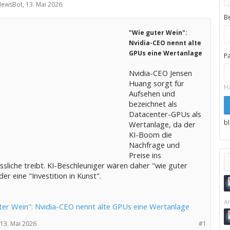
 NewsBot,
13. Mai 2026
.
B
"Wie guter Wein":
Nvidia-CEO nennt alte
GPUs eine Wertanlage
P
Nvidia-CEO Jensen
Huang sorgt für
H
Aufsehen und
bezeichnet als
Datacenter-GPUs als
b
Wertanlage, da der
KI-Boom die
Nachfrage und
Preise ins
sliche treibt. KI-Beschleuniger wären daher "wie guter
er eine "Investition in Kunst".
Ar
ter Wein": Nvidia-CEO nennt alte GPUs eine Wertanlage
13. Mai 2026
#1