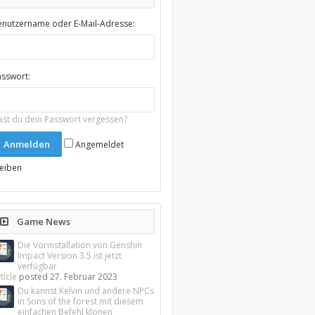
enutzername oder E-Mail-Adresse:
asswort:
ast du dein Passwort vergessen?
Angemeldet
leiben
Game News
Die Vorinstallation von Genshin
Impact Version 3.5 ist jetzt
verfügbar
ticle
posted
27. Februar 2023
Du kannst Kelvin und andere NPCs
in Sons of the forest mit diesem
einfachen Befehl klonen