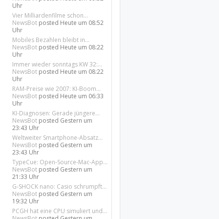
Uhr
Vier Milliardenfilme schon...
NewsBot
posted
Heute um 08:52
Uhr
Mobiles Bezahlen bleibt in...
NewsBot
posted
Heute um 08:22
Uhr
Immer wieder sonntags KW 32:...
NewsBot
posted
Heute um 08:22
Uhr
RAM-Preise wie 2007: KI-Boom...
NewsBot
posted
Heute um 06:33
Uhr
KI-Diagnosen: Gerade jüngere...
NewsBot
posted
Gestern um
23:43 Uhr
Weltweiter Smartphone-Absatz...
NewsBot
posted
Gestern um
23:43 Uhr
TypeCue: Open-Source-Mac-App...
NewsBot
posted
Gestern um
21:33 Uhr
G-SHOCK nano: Casio schrumpft...
NewsBot
posted
Gestern um
19:32 Uhr
PCGH hat eine CPU simuliert und...
NewsBot
posted
Gestern um