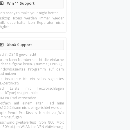
Win 11 Support
e's ready to make your night better
esktop Icons werden immer wieder
eiß, dauerhafte Icon Reparatur nicht
öglich
XboX Support
Pad 7 iOS 18 gewünscht
arum kann Numbers nicht die einfache
echenaufgabe lösen? (summe(B3:B92))
indowbasiertes Programm auf dem
pad nutzen
e installiere ich ein selbst-signiertes
L-Zertifikat?
Pad Leiste mit Textvorschlägen
uickType) reagiert nicht
SIM im iPad verwenden
ostfach auf einem alten iPad mini
s12.5.2) kann nicht eingerichtet werden
ple Pencil Pro lässt sich nicht zu „Wo
t?“ hinzufügen
eschwindigkeitsverlust (von 800 Mbit
uf 50Mbit) im WLAN bei VPN Aktivierung