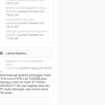
18:32 Uhr
Krinner LUMIX Magnet-it!: Neue...
NewsBot
posted
Gestern um
18:22 Uhr
Bundesbank-Statistik:...
NewsBot
posted
Gestern um
18:22 Uhr
Weniger Speicher bei Vera und...
NewsBot
posted
Gestern um
17:52 Uhr
Latest Replies
Bagaimana cara buka Blokir
bale...
123tomla
replied
Freitag um 05:29
hr
ukup hubungi layanan pelanggan resmi
TN di nomor BTN Call 1500286 atau
hatsApp resmi di +628137775558 /
6282282211196, dan siapkan data diri
KTP, buku tabungan, dan nomor kartu
TM) untuk…