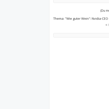
(Du mu
Thema:
"Wie guter Wein": Nvidia-CEO
<