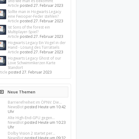
und wie man es bekommt
Article
posted
27. Februar 2023
Sollte man in Hogwarts Legacy
eine Fwooper-Feder stehlen?
Article
posted
27. Februar 2023
Ist Sons of the forest ein
Multiplayer-Spiel?
Article
posted
27. Februar 2023
Hogwarts Legacy Ein Vogel in der
Hand - Lösung des Türrätsels
Article
posted
27. Februar 2023
Hogwarts Legacy Ghost of our
Love Schwimmkerzen Karte
Standort
ticle
posted
27. Februar 2023
Neue Themen
Barrierefreiheit im ÖPNV: Die...
NewsBot
posted
Heute um 10:42
Uhr
Alte High-End-GPU gegen...
NewsBot
posted
Heute um 10:23
Uhr
Dolby Vision 2 startet per...
NewsBot
posted
Heute um 09:32