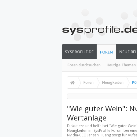
SYSPROFILE.DE
NEUE BE
FOREN
Foren durchsuchen
Heutige Themen
Foren
Neuigkeiten
PC
"Wie guter Wein": N
Wertanlage
Diskutiere und helfe bei "Wie guter Wei
Neuigkeiten
im SysProfile Forum bei ein
Nvidia-CEO Jensen Huang sorgt für Aufs