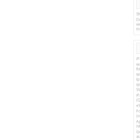
Sh
D
w
m
i
w
R
W
I
Wi
SS
i
(Q
e
P
(o
Ap
is
G
a