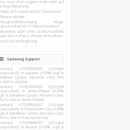
oin, mein iPad reagiert nicht mehr auf
ie fingersteuerung
pdate 26.5.2 eines ipad 3. Generation
oftware-Update
intergrundbeleuchtung Magic
yboard iPad Air 11’’ M4 einschalten?
okumente über Links zu Microsoft365
ssen sich in iPad u. iPhone nicht öffnen
ppleCare Verlängerung
Samsung Support
harmacy +27838860267 {{{Origial
isoprostol}} In Lobatse ((100% Legit &
afe))New Cytotec Abortion Clinic Pills
r Sale In Lobatse
harmacy +27838860267 {{{Origial
isoprostol}} In Selebi-Phikwe ((100%
git & Safe))New Cytotec Abortion Clinic
lls For Sale In Selebi-Phikwe
harmacy +27838860267 {{{Origial
soprostol}} In Francistown City ((100%
git & Safe))New Cytotec Abortion Clinic
lls For Sale In Francistown City
harmacy +27838860267 {{{Origial
isoprostol}} In Muscat ((100% Legit &