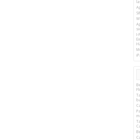
la
A
SI
We
A
si
I
E
Hä
M
iP
B
Fl
T
b
Ca
P
m
T
C
B
C