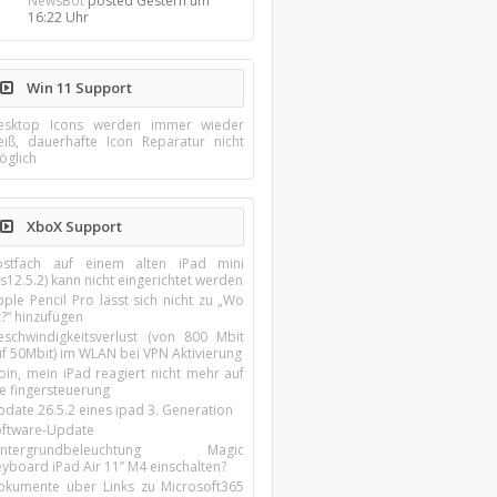
NewsBot
posted
Gestern um
16:22 Uhr
Win 11 Support
esktop Icons werden immer wieder
eiß, dauerhafte Icon Reparatur nicht
öglich
XboX Support
ostfach auf einem alten iPad mini
s12.5.2) kann nicht eingerichtet werden
ple Pencil Pro lässt sich nicht zu „Wo
t?“ hinzufügen
eschwindigkeitsverlust (von 800 Mbit
uf 50Mbit) im WLAN bei VPN Aktivierung
oin, mein iPad reagiert nicht mehr auf
ie fingersteuerung
pdate 26.5.2 eines ipad 3. Generation
oftware-Update
intergrundbeleuchtung Magic
yboard iPad Air 11’’ M4 einschalten?
okumente über Links zu Microsoft365