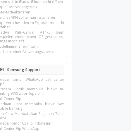
ssen sich in iPad u. iPhone nicht öffnen
ppleCare Verlängerung
M-PIN deaktivieren
lches VPN sollte man installieren
pps verschwinden im Exposé, sind nicht
chtbar
-PadAir Wifi+Celluar A1475 beim
inspielen eines neuen iOS gescheitert,
nge in Schleife
odellnummer ermitteln
ad ist in einer Aktivierungssperre
Samsung Support
erapa nomor WhatsApp call center
ip?
atacara untuk membuka blokir m-
anking BWS woori lupa pin
ll Center Flip
anduan Cara membuka blokir bws
obile banking
ata Cara Membatalkan Pinjaman Tunai
akra
erapa nomor CS Flip Indonesia?
all Center Flip WhatsApp