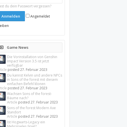
ast du dein Passwort vergessen?
Angemeldet
leiben
Game News
Die Vorinstallation von Genshin
Impact Version 3.5 ist jetzt
verfügbar
ticle
posted
27. Februar 2023
Du kannst Kelvin und andere NPCs
in Sons of the forest mit diesem
einfachen Befehl klonen
ticle
posted
27. Februar 2023
Wachsen Sons of the forest-
Bäume nach?
Article
posted
27. Februar 2023
Sons of the forest Modern Axe
Standort
Article
posted
27. Februar 2023
Ist Hogwarts-Legacy ein
Mehrspieler-Spiel?