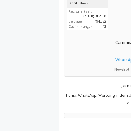
PCGH-News
Registriert seit:
27. August 2008
Beiträge:
194.322
Zustimmungen:
13
Commiss
WhatsAp
NewsBot,
(Du mu
Thema:
WhatsApp: Werbung in der EU 
<