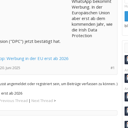
WhatsApp bekommt
H
Werbung. In der
Europäischen Union
aber erst ab dem
kommenden Jahr, wie
b
die Irish Data
Protection
ion ("DPC") jetzt bestätigt hat.
p: Werbung in der EU erst ab 2026
20. Juni 2025
#1
Ar
sst angemeldet oder registriert sein, um Beiträge verfassen zu können. )
Ar
erst ab 2026
Previous Thread
|
Next Thread
>