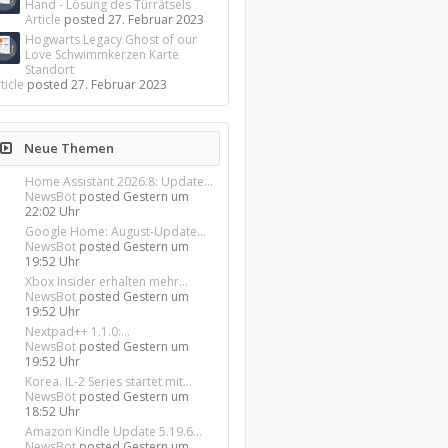
Hand - Lösung des Türrätsels
Article
posted
27. Februar 2023
Hogwarts Legacy Ghost of our
Love Schwimmkerzen Karte
Standort
ticle
posted
27. Februar 2023
Neue Themen
Home Assistant 2026.8: Update...
NewsBot
posted
Gestern um
22:02 Uhr
Google Home: August-Update...
NewsBot
posted
Gestern um
19:52 Uhr
Xbox Insider erhalten mehr...
NewsBot
posted
Gestern um
19:52 Uhr
Nextpad++ 1.1.0:...
NewsBot
posted
Gestern um
19:52 Uhr
Korea. IL-2 Series startet mit...
NewsBot
posted
Gestern um
18:52 Uhr
Amazon Kindle Update 5.19.6...
NewsBot
posted
Gestern um