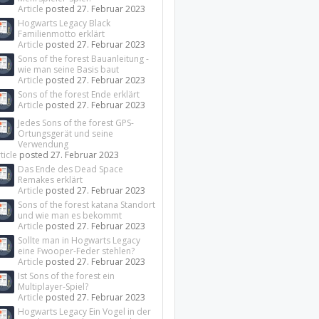
Article
posted
27. Februar 2023
Hogwarts Legacy Black
Familienmotto erklärt
Article
posted
27. Februar 2023
Sons of the forest Bauanleitung -
wie man seine Basis baut
Article
posted
27. Februar 2023
Sons of the forest Ende erklärt
Article
posted
27. Februar 2023
Jedes Sons of the forest GPS-
Ortungsgerät und seine
Verwendung
ticle
posted
27. Februar 2023
Das Ende des Dead Space
Remakes erklärt
Article
posted
27. Februar 2023
Sons of the forest katana Standort
und wie man es bekommt
Article
posted
27. Februar 2023
Sollte man in Hogwarts Legacy
eine Fwooper-Feder stehlen?
Article
posted
27. Februar 2023
Ist Sons of the forest ein
Multiplayer-Spiel?
Article
posted
27. Februar 2023
Hogwarts Legacy Ein Vogel in der