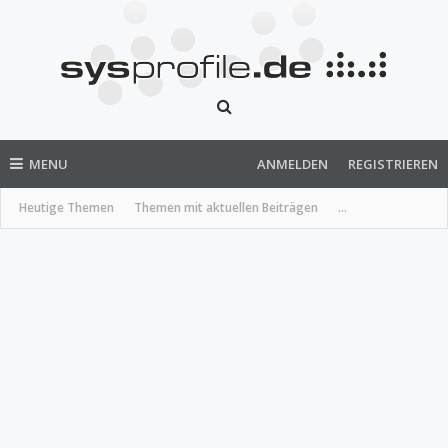
MENU
ANMELDEN
REGISTRIEREN
Heutige Themen
Themen mit aktuellen Beiträgen
...