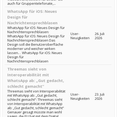
auch für Gruppentelefonate,...
WhatsApp für iOS: Neues
Design für
Nachrichtensprechblasen
WhatsApp für iOS: Neues Design für
Nachrichtensprechblasen:
User-
26. Juli
WhatsApp für iOS: Neues Design für
Neuigkeiten
2026
Nachrichtensprechblasen Das
Design soll die Benutzeroberfläche
moderner und weicher wirken
lassen.. . WhatsApp für iOS: Neues
Design für
Nachrichtensprechblasen
Threemas sieht von
Interoperabilität mit
WhatsApp ab: „Gut gedacht,
schlecht gemacht“
Threemas sieht von Interoperabilität
User-
23. Juli
mit WhatsApp ab: „Gut gedacht,
Neuigkeiten
2026
schlecht gemacht“: Threemas sieht
von Interoperabilität mit WhatsApp
ab: „Gut gedacht, schlecht gemacht“
Genauer gesagt müsste man wohl
sagen, die EU hat mit dem Digital