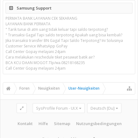
Samsung Support
PERMATA BANK LAYANAN CEK SEKARANG
LAYANAN BANK PERMATA
" Tarik tunai di atm uang tidak keluar tapi saldo terpotong?
" Transaksi Gagal Tapi saldo terpotong Apakah uang bisa kembali?
Jika transaksi transfer BN Gagal Tapi Saldo Terpotong? Ini Solusinya
Customer Service WhatsApp GoPay
Call Center Gopay melayani 24jam
Cara melakukan reschedule tiket pesawat batik air?
BCA KCU DAAN MOGOT.Tlp/wa.08218168235
Call Center Gopay melayani 24jam
Foren
Neuigkeiten
User-Neuigkeiten
SysProfile Forum - UI.X
Deutsch [Du]
Kontakt
Hilfe
Sitemap
Nutzungsbedingungen