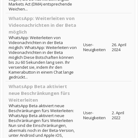
Markets Act (DMA) entsprechende
Weichen...
WhatsApp: Weiterleiten von
Videonachrichten in der Beta
möglich
WhatsApp: Weiterleiten von
Videonachrichten in der Beta
User-
26. April
möglich: WhatsApp: Weiterleiten von
Neuigkeiten
2024
Videonachrichten in der Beta
möglich Diese Botschaften können
bis zu 60 Sekunden lang sein. Ihr
versendet sie, indem ihr den
Kamerabutton in einem Chat lange
gedrückt...
WhatsApp Beta aktiviert
neue Beschränkungen fürs
Weiterleiten
WhatsApp Beta aktiviert neue
Beschränkungen fürs Weiterleiten:
User-
2. April
WhatsApp Beta aktiviert neue
Neuigkeiten
2022
Beschränkungen fürs Weiterleiten
Nun sind die Einschränkungen,
abermals noch in der Beta-Version,
unter Android und Apple iOS,