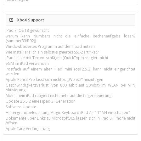
XboX Support
iPad 7 iOS 18 gewünscht
warum kann Numbers nicht die einfache Rechenaufgabe lösen?
(summe(B3:B92))
Windowbasiertes Programm auf dem Ipad nutzen
Wie installiere ich ein selbst-signiertes SSL-Zertifikat?
iPad Leiste mit Textvorschlägen (QuickType) reagiert nicht
eSIM im iPad verwenden
Postfach auf einem alten iPad mini (os12.5.2) kann nicht eingerichtet
werden
Apple Pencil Pro lässt sich nicht zu „Wo ist?“ hinzufügen
Geschwindigkeitsverlust (von 800 Mbit auf 50Mbit) im WLAN bei VPN
Aktivierung
Moin, mein iPad reagiert nicht mehr auf die fingersteuerung
Update 26.5.2 eines ipad 3. Generation
Software-Update
Hintergrundbeleuchtung Magic Keyboard iPad Air 11’’ M4 einschalten?
Dokumente über Links zu Microsoft365 lassen sich in iPad u. iPhone nicht
öffnen
AppleCare Verlängerung