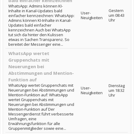
bald einfacher kennzeichnen
WhatsApp: Admins können KI-
Gestern
Inhalte in Kanal-Updates bald
User-
um 08:43
einfacher kennzeichnen: WhatsApp:
Neuigkeiten
Uhr
Admins können KI-Inhalte in Kanal-
Updates bald einfacher
kennzeichnen Auch bei WhatsApp
tut sich da hinter den Kulissen
etwas in Sachen Transparenz. So
bereitet der Messenger eine...
WhatsApp wertet
Gruppenchats mit
Neuerungen bei
Abstimmungen und Mention-
Funktion auf
WhatsApp wertet Gruppenchats mit
Dienstag
User-
Neuerungen bei Abstimmungen und
um 18:32
Neuigkeiten
Mention-Funktion auf: WhatsApp
Uhr
wertet Gruppenchats mit
Neuerungen bei Abstimmungen und
Mention-Funktion auf Der
Messengerdienst führt verbesserte
Umfragen, eine
Erwähnungsfunktion für alle
Gruppenmitglieder sowie eine...