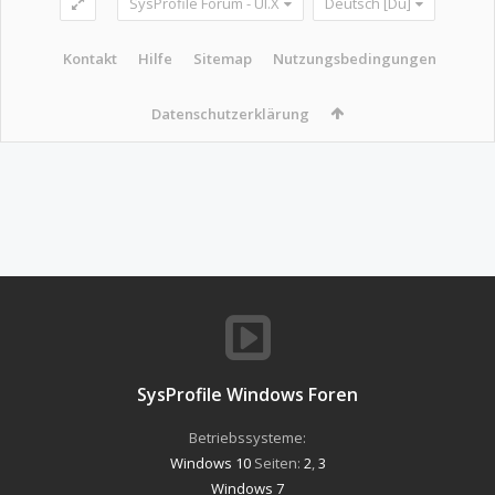
SysProfile Forum - UI.X
Deutsch [Du]
Kontakt
Hilfe
Sitemap
Nutzungsbedingungen
Datenschutzerklärung
SysProfile Windows Foren
Betriebssysteme:
Windows 10
Seiten:
2
,
3
Windows 7