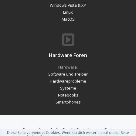
Windows Vista & XP
Linux
MacOS
Hardware Foren
Hardware:
Software und Treiber
Hardwareprobleme
Systeme
Notebooks
Smartphones
Forum software by XenForo™
-
Deutsch von xenDach
Diese Seite verwendet Cookies. Wenn du dich weiterhin auf dieser Seite
Theme designed by
ThemeHouse
.