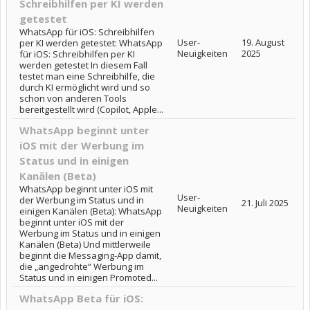
Schreibhilfen per KI werden
getestet
WhatsApp für iOS: Schreibhilfen
User-
19. August
per KI werden getestet: WhatsApp
Neuigkeiten
2025
für iOS: Schreibhilfen per KI
werden getestet In diesem Fall
testet man eine Schreibhilfe, die
durch KI ermöglicht wird und so
schon von anderen Tools
bereitgestellt wird (Copilot, Apple...
WhatsApp beginnt unter
iOS mit der Werbung im
Status und in einigen
Kanälen (Beta)
WhatsApp beginnt unter iOS mit
User-
der Werbung im Status und in
21. Juli 2025
Neuigkeiten
einigen Kanälen (Beta): WhatsApp
beginnt unter iOS mit der
Werbung im Status und in einigen
Kanälen (Beta) Und mittlerweile
beginnt die Messaging-App damit,
die „angedrohte“ Werbung im
Status und in einigen Promoted...
WhatsApp Beta für iOS: