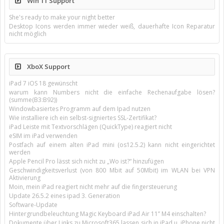
Win 11 Support
She's ready to make your night better
Desktop Icons werden immer wieder weiß, dauerhafte Icon Reparatur
nicht möglich
XboX Support
iPad 7 iOS 18 gewünscht
warum kann Numbers nicht die einfache Rechenaufgabe lösen?
(summe(B3:B92))
Windowbasiertes Programm auf dem Ipad nutzen
Wie installiere ich ein selbst-signiertes SSL-Zertifikat?
iPad Leiste mit Textvorschlägen (QuickType) reagiert nicht
eSIM im iPad verwenden
Postfach auf einem alten iPad mini (os12.5.2) kann nicht eingerichtet
werden
Apple Pencil Pro lässt sich nicht zu „Wo ist?“ hinzufügen
Geschwindigkeitsverlust (von 800 Mbit auf 50Mbit) im WLAN bei VPN
Aktivierung
Moin, mein iPad reagiert nicht mehr auf die fingersteuerung
Update 26.5.2 eines ipad 3. Generation
Software-Update
Hintergrundbeleuchtung Magic Keyboard iPad Air 11’’ M4 einschalten?
Dokumente über Links zu Microsoft365 lassen sich in iPad u. iPhone nicht