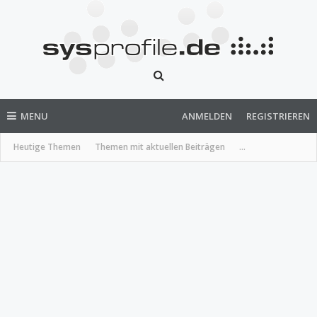
MENU
ANMELDEN
REGISTRIEREN
Heutige Themen
Themen mit aktuellen Beiträgen
...