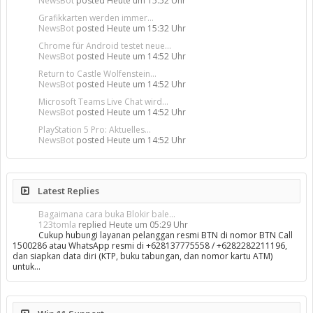
NewsBot
posted
Heute um 15:52 Uhr
Grafikkarten werden immer...
NewsBot
posted
Heute um 15:32 Uhr
Chrome für Android testet neue...
NewsBot
posted
Heute um 14:52 Uhr
Return to Castle Wolfenstein...
NewsBot
posted
Heute um 14:52 Uhr
Microsoft Teams Live Chat wird...
NewsBot
posted
Heute um 14:52 Uhr
PlayStation 5 Pro: Aktuelles...
NewsBot
posted
Heute um 14:52 Uhr
Latest Replies
Bagaimana cara buka Blokir bale...
123tomla
replied
Heute um 05:29 Uhr
Cukup hubungi layanan pelanggan resmi BTN di nomor BTN Call
1500286 atau WhatsApp resmi di +628137775558 / +6282282211196,
dan siapkan data diri (KTP, buku tabungan, dan nomor kartu ATM)
untuk…