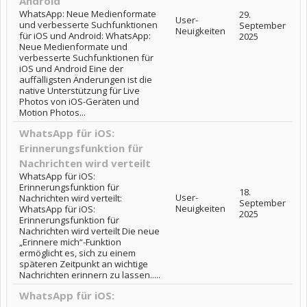
Android
WhatsApp: Neue Medienformate
29.
User-
und verbesserte Suchfunktionen
September
Neuigkeiten
für iOS und Android: WhatsApp:
2025
Neue Medienformate und
verbesserte Suchfunktionen für
iOS und Android Eine der
auffälligsten Änderungen ist die
native Unterstützung für Live
Photos von iOS-Geräten und
Motion Photos...
WhatsApp für iOS:
Erinnerungsfunktion für
Nachrichten wird verteilt
WhatsApp für iOS:
Erinnerungsfunktion für
18.
User-
Nachrichten wird verteilt:
September
Neuigkeiten
WhatsApp für iOS:
2025
Erinnerungsfunktion für
Nachrichten wird verteilt Die neue
„Erinnere mich“-Funktion
ermöglicht es, sich zu einem
späteren Zeitpunkt an wichtige
Nachrichten erinnern zu lassen.....
WhatsApp für iOS: