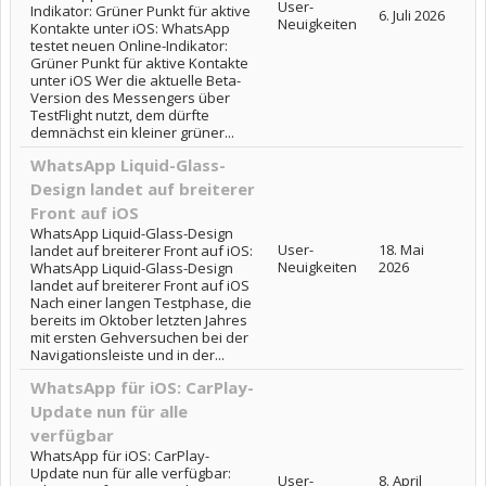
User-
Indikator: Grüner Punkt für aktive
6. Juli 2026
Neuigkeiten
Kontakte unter iOS: WhatsApp
testet neuen Online-Indikator:
Grüner Punkt für aktive Kontakte
unter iOS Wer die aktuelle Beta-
Version des Messengers über
TestFlight nutzt, dem dürfte
demnächst ein kleiner grüner...
WhatsApp Liquid-Glass-
Design landet auf breiterer
Front auf iOS
WhatsApp Liquid-Glass-Design
User-
18. Mai
landet auf breiterer Front auf iOS:
Neuigkeiten
2026
WhatsApp Liquid-Glass-Design
landet auf breiterer Front auf iOS
Nach einer langen Testphase, die
bereits im Oktober letzten Jahres
mit ersten Gehversuchen bei der
Navigationsleiste und in der...
WhatsApp für iOS: CarPlay-
Update nun für alle
verfügbar
WhatsApp für iOS: CarPlay-
Update nun für alle verfügbar:
User-
8. April