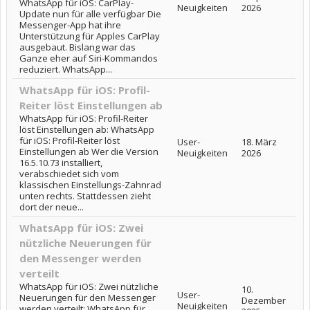
WhatsApp für iOS: CarPlay-
Neuigkeiten
2026
Update nun für alle verfügbar Die
Messenger-App hat ihre
Unterstützung für Apples CarPlay
ausgebaut. Bislang war das
Ganze eher auf Siri-Kommandos
reduziert. WhatsApp...
WhatsApp für iOS: Profil-
Reiter löst Einstellungen ab
WhatsApp für iOS: Profil-Reiter
löst Einstellungen ab: WhatsApp
für iOS: Profil-Reiter löst
User-
18. März
Einstellungen ab Wer die Version
Neuigkeiten
2026
16.5.10.73 installiert,
verabschiedet sich vom
klassischen Einstellungs-Zahnrad
unten rechts. Stattdessen zieht
dort der neue...
WhatsApp für iOS: Zwei
nützliche Neuerungen für
den Messenger werden
verteilt
WhatsApp für iOS: Zwei nützliche
10.
User-
Neuerungen für den Messenger
Dezember
Neuigkeiten
werden verteilt: WhatsApp für