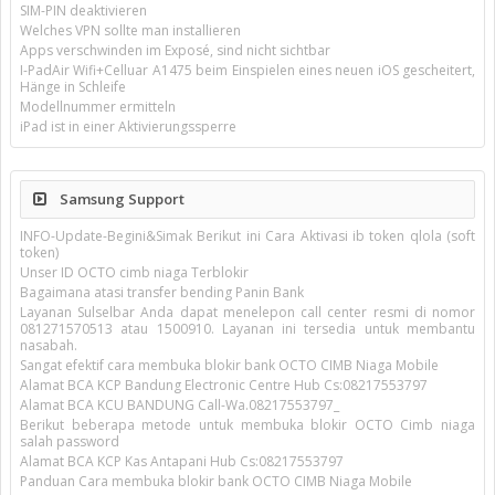
SIM-PIN deaktivieren
Welches VPN sollte man installieren
Apps verschwinden im Exposé, sind nicht sichtbar
I-PadAir Wifi+Celluar A1475 beim Einspielen eines neuen iOS gescheitert,
Hänge in Schleife
Modellnummer ermitteln
iPad ist in einer Aktivierungssperre
Samsung Support
INFO-Update-Begini&Simak Berikut ini Cara Aktivasi ib token qlola (soft
token)
Unser ID OCTO cimb niaga Terblokir
Bagaimana atasi transfer bending Panin Bank
Layanan Sulselbar Anda dapat menelepon call center resmi di nomor
081271570513 atau 1500910. Layanan ini tersedia untuk membantu
nasabah.
Sangat efektif cara membuka blokir bank OCTO CIMB Niaga Mobile
Alamat BCA KCP Bandung Electronic Centre Hub Cs:08217553797
Alamat BCA KCU BANDUNG Call-Wa.08217553797_
Berikut beberapa metode untuk membuka blokir OCTO Cimb niaga
salah password
Alamat BCA KCP Kas Antapani Hub Cs:08217553797
Panduan Cara membuka blokir bank OCTO CIMB Niaga Mobile