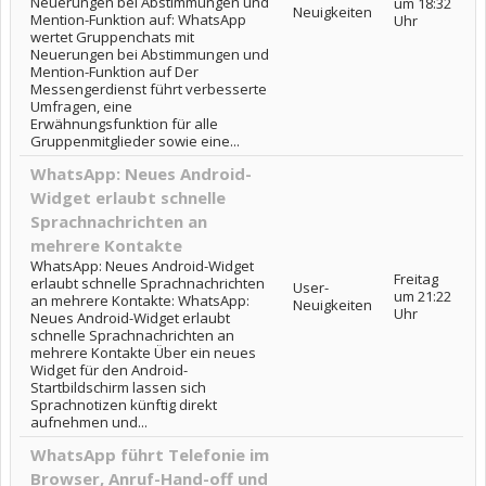
Neuerungen bei Abstimmungen und
um 18:32
Neuigkeiten
Mention-Funktion auf: WhatsApp
Uhr
wertet Gruppenchats mit
Neuerungen bei Abstimmungen und
Mention-Funktion auf Der
Messengerdienst führt verbesserte
Umfragen, eine
Erwähnungsfunktion für alle
Gruppenmitglieder sowie eine...
WhatsApp: Neues Android-
Widget erlaubt schnelle
Sprachnachrichten an
mehrere Kontakte
WhatsApp: Neues Android-Widget
Freitag
erlaubt schnelle Sprachnachrichten
User-
um 21:22
an mehrere Kontakte: WhatsApp:
Neuigkeiten
Uhr
Neues Android-Widget erlaubt
schnelle Sprachnachrichten an
mehrere Kontakte Über ein neues
Widget für den Android-
Startbildschirm lassen sich
Sprachnotizen künftig direkt
aufnehmen und...
WhatsApp führt Telefonie im
Browser, Anruf-Hand-off und