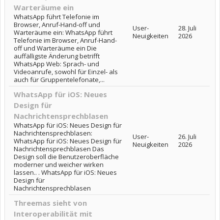
Warteräume ein
WhatsApp führt Telefonie im
Browser, Anruf-Hand-off und
User-
28. Juli
Warteräume ein: WhatsApp führt
Neuigkeiten
2026
Telefonie im Browser, Anruf-Hand-
off und Warteräume ein Die
auffälligste Änderung betrifft
WhatsApp Web: Sprach- und
Videoanrufe, sowohl für Einzel- als
auch für Gruppentelefonate,...
WhatsApp für iOS: Neues
Design für
Nachrichtensprechblasen
WhatsApp für iOS: Neues Design für
Nachrichtensprechblasen:
User-
26. Juli
WhatsApp für iOS: Neues Design für
Neuigkeiten
2026
Nachrichtensprechblasen Das
Design soll die Benutzeroberfläche
moderner und weicher wirken
lassen.. . WhatsApp für iOS: Neues
Design für
Nachrichtensprechblasen
Threemas sieht von
Interoperabilität mit