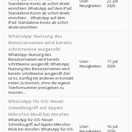
User-
22. Juli
Standalone-Konto ab sofort direkt
Neuigkeiten
2026
einrichten: WhatsApp auf dem iPad:
Standalone-Konto ab sofort direkt
einrichten . . WhatsApp auf dem
iPad: Standalone-Konto ab sofort
direkt einrichten
WhatsApp: Nutzung des
Benutzernamen wird bereits
schrittweise ausgerollt
WhatsApp: Nutzung des
Benutzernamen wird bereits
User-
17. Juli
schrittweise ausgerollt: WhatsApp:
Neuigkeiten
2026
Nutzung des Benutzernamen wird
bereits schrittweise ausgerollt Ziel
ist es, künftig mit anderen in Kontakt
treten zu können, ohne die eigene
Telefonnummer preisgeben zu
müssen....
WhatsApp für iOS: Neuer
Schnellzugriff auf Apples
Mikrofon-Modi bei Anrufen
WhatsApp für iOS: Neuer
Schnellzugriff auf Apples Mikrofon-
User-
16. Juli
Modi bei Anrufen: WhatsApp für iOS:
Neuigkeiten
2026