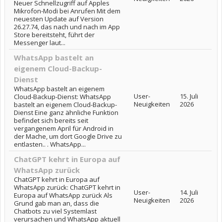
Neuer Schnellzugriff auf Apples
Mikrofon-Modi bei Anrufen Mit dem
neuesten Update auf Version
26.27.74, das nach und nach im App
Store bereitsteht, führt der
Messenger laut...
WhatsApp bastelt an
eigenem Cloud-Backup-
Dienst
WhatsApp bastelt an eigenem
User-
15. Juli
Cloud-Backup-Dienst: WhatsApp
Neuigkeiten
2026
bastelt an eigenem Cloud-Backup-
Dienst Eine ganz ähnliche Funktion
befindet sich bereits seit
vergangenem April für Android in
der Mache, um dort Google Drive zu
entlasten.. . WhatsApp...
ChatGPT kehrt in Europa auf
WhatsApp zurück
ChatGPT kehrt in Europa auf
WhatsApp zurück: ChatGPT kehrt in
User-
14. Juli
Europa auf WhatsApp zurück Als
Neuigkeiten
2026
Grund gab man an, dass die
Chatbots zu viel Systemlast
verursachen und WhatsApp aktuell