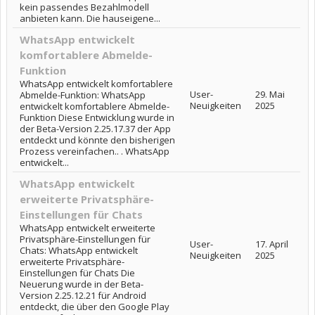
kein passendes Bezahlmodell
anbieten kann. Die hauseigene...
WhatsApp entwickelt
komfortablere Abmelde-
Funktion
WhatsApp entwickelt komfortablere
User-
29. Mai
Abmelde-Funktion: WhatsApp
Neuigkeiten
2025
entwickelt komfortablere Abmelde-
Funktion Diese Entwicklung wurde in
der Beta-Version 2.25.17.37 der App
entdeckt und könnte den bisherigen
Prozess vereinfachen.. . WhatsApp
entwickelt...
WhatsApp entwickelt
erweiterte Privatsphäre-
Einstellungen für Chats
WhatsApp entwickelt erweiterte
Privatsphäre-Einstellungen für
User-
17. April
Chats: WhatsApp entwickelt
Neuigkeiten
2025
erweiterte Privatsphäre-
Einstellungen für Chats Die
Neuerung wurde in der Beta-
Version 2.25.12.21 für Android
entdeckt, die über den Google Play