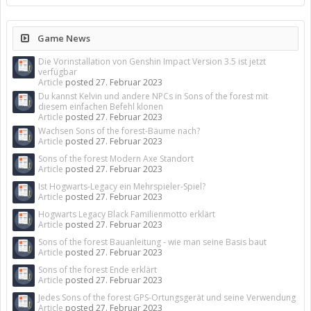
Game News
Die Vorinstallation von Genshin Impact Version 3.5 ist jetzt
verfügbar
Article
posted
27. Februar 2023
Du kannst Kelvin und andere NPCs in Sons of the forest mit
diesem einfachen Befehl klonen
Article
posted
27. Februar 2023
Wachsen Sons of the forest-Bäume nach?
Article
posted
27. Februar 2023
Sons of the forest Modern Axe Standort
Article
posted
27. Februar 2023
Ist Hogwarts-Legacy ein Mehrspieler-Spiel?
Article
posted
27. Februar 2023
Hogwarts Legacy Black Familienmotto erklärt
Article
posted
27. Februar 2023
Sons of the forest Bauanleitung - wie man seine Basis baut
Article
posted
27. Februar 2023
Sons of the forest Ende erklärt
Article
posted
27. Februar 2023
Jedes Sons of the forest GPS-Ortungsgerät und seine Verwendung
Article
posted
27. Februar 2023