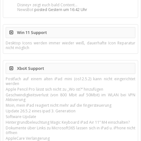
Disney+ zeigt euch bald Content...
NewsBot
posted
Gestern um 16:42 Uhr
Win 11 Support
Desktop Icons werden immer wieder weiß, dauerhafte Icon Reparatur
nicht möglich
XboX Support
Postfach auf einem alten iPad mini (os12.5.2) kann nicht eingerichtet
werden
Apple Pencil Pro lässt sich nicht zu „Wo ist?“ hinzufügen
Geschwindigkeitsverlust (von 800 Mbit auf 50Mbit) im WLAN bei VPN
Aktivierung
Moin, mein iPad reagiert nicht mehr auf die fingersteuerung
Update 26.5.2 eines ipad 3. Generation
Software-Update
Hintergrundbeleuchtung Magic Keyboard iPad Air 11’’ M4 einschalten?
Dokumente über Links zu Microsoft365 lassen sich in iPad u. iPhone nicht
öffnen
AppleCare Verlängerung