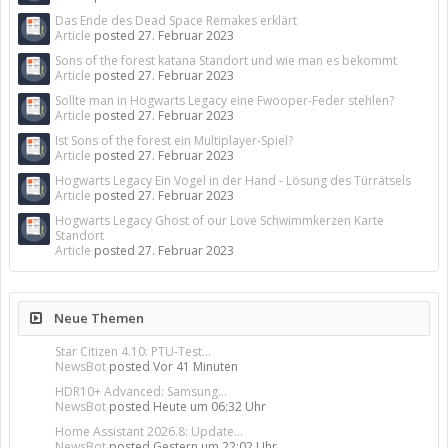
Das Ende des Dead Space Remakes erklärt
Article
posted
27. Februar 2023
Sons of the forest katana Standort und wie man es bekommt
Article
posted
27. Februar 2023
Sollte man in Hogwarts Legacy eine Fwooper-Feder stehlen?
Article
posted
27. Februar 2023
Ist Sons of the forest ein Multiplayer-Spiel?
Article
posted
27. Februar 2023
Hogwarts Legacy Ein Vogel in der Hand - Lösung des Türrätsels
Article
posted
27. Februar 2023
Hogwarts Legacy Ghost of our Love Schwimmkerzen Karte
Standort
Article
posted
27. Februar 2023
Neue Themen
Star Citizen 4.10: PTU-Test...
NewsBot
posted
Vor 41 Minuten
HDR10+ Advanced: Samsung...
NewsBot
posted
Heute um 06:32 Uhr
Home Assistant 2026.8: Update...
NewsBot
posted
Gestern um 22:02 Uhr