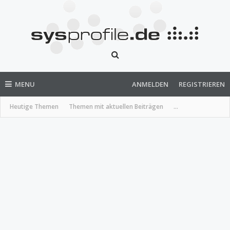
MENU
ANMELDEN
REGISTRIEREN
Heutige Themen
Themen mit aktuellen Beiträgen
...