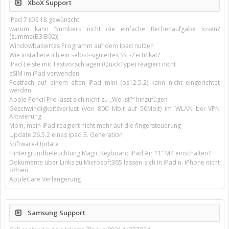
XboX Support
iPad 7 iOS 18 gewünscht
warum kann Numbers nicht die einfache Rechenaufgabe lösen?
(summe(B3:B92))
Windowbasiertes Programm auf dem Ipad nutzen
Wie installiere ich ein selbst-signiertes SSL-Zertifikat?
iPad Leiste mit Textvorschlägen (QuickType) reagiert nicht
eSIM im iPad verwenden
Postfach auf einem alten iPad mini (os12.5.2) kann nicht eingerichtet
werden
Apple Pencil Pro lässt sich nicht zu „Wo ist?“ hinzufügen
Geschwindigkeitsverlust (von 800 Mbit auf 50Mbit) im WLAN bei VPN
Aktivierung
Moin, mein iPad reagiert nicht mehr auf die fingersteuerung
Update 26.5.2 eines ipad 3. Generation
Software-Update
Hintergrundbeleuchtung Magic Keyboard iPad Air 11’’ M4 einschalten?
Dokumente über Links zu Microsoft365 lassen sich in iPad u. iPhone nicht
öffnen
AppleCare Verlängerung
Samsung Support