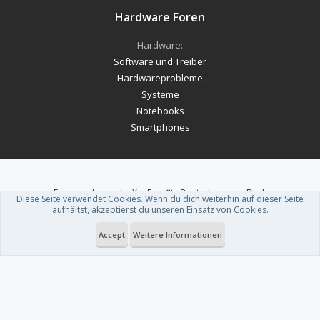
Hardware Foren
Hardware:
Software und Treiber
Hardwareprobleme
Systeme
Notebooks
Smartphones
Forum software by XenForo™
-
Deutsch von xenDach
Diese Seite verwendet Cookies. Wenn du dich weiterhin auf dieser Seite
Theme designed by
ThemeHouse
.
aufhältst, akzeptierst du unseren Einsatz von Cookies.
Accept
Weitere Informationen
Du betrachtest gerade: Western Digital plant 40-TB-Festplatten mit HAMR-
Technologie für 2026