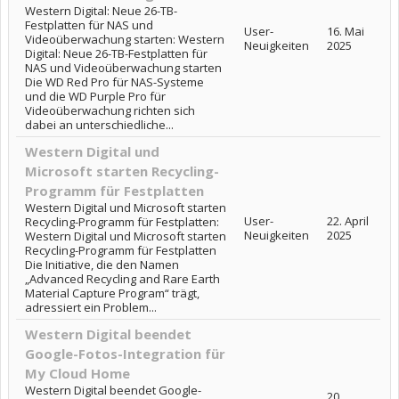
Western Digital: Neue 26-TB-
Festplatten für NAS und
User-
16. Mai
Videoüberwachung starten: Western
Neuigkeiten
2025
Digital: Neue 26-TB-Festplatten für
NAS und Videoüberwachung starten
Die WD Red Pro für NAS-Systeme
und die WD Purple Pro für
Videoüberwachung richten sich
dabei an unterschiedliche...
Western Digital und
Microsoft starten Recycling-
Programm für Festplatten
Western Digital und Microsoft starten
User-
22. April
Recycling-Programm für Festplatten:
Neuigkeiten
2025
Western Digital und Microsoft starten
Recycling-Programm für Festplatten
Die Initiative, die den Namen
„Advanced Recycling and Rare Earth
Material Capture Program“ trägt,
adressiert ein Problem...
Western Digital beendet
Google-Fotos-Integration für
My Cloud Home
Western Digital beendet Google-
20.