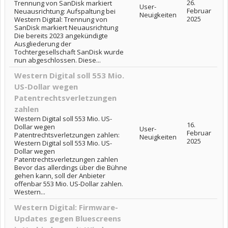
26.
Trennung von SanDisk markiert
User-
Februar
Neuausrichtung: Aufspaltung bei
Neuigkeiten
2025
Western Digital: Trennung von
SanDisk markiert Neuausrichtung
Die bereits 2023 angekündigte
Ausgliederung der
Tochtergesellschaft SanDisk wurde
nun abgeschlossen. Diese...
Western Digital soll 553 Mio.
US-Dollar wegen
Patentrechtsverletzungen
zahlen
Western Digital soll 553 Mio. US-
16.
Dollar wegen
User-
Februar
Patentrechtsverletzungen zahlen:
Neuigkeiten
2025
Western Digital soll 553 Mio. US-
Dollar wegen
Patentrechtsverletzungen zahlen
Bevor das allerdings über die Bühne
gehen kann, soll der Anbieter
offenbar 553 Mio. US-Dollar zahlen.
Western...
Western Digital: Firmware-
Updates gegen Bluescreens