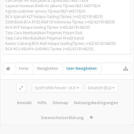
Call center Air Asia Jakarta.Tlp/wa:082144377824
Layanan bantuan Batik Air jakarta.Tlp/wa:082144377824
Agoda customer service.Tlp/wa:082144377824
BCA Syariah KCP Kelapa Gading.Tlp/wa: (+62) 8218168235
CDM Bank BCA 9732-Mall Of Indonesia.Tlp/wa: (+62) 8218168235
BCA KCP Kelapa Gading.Tlp/wa: (+62) 8218168235
Tata Cara Membatalkan Pinjaman Pinjam Duit
Tata Cara Membatalkan Pinjaman Kredit Kancil
Kantor Cabang BCA Mall Kelapa GadingTlp/wa: (+62) 8218168235
BCA KCU KELAPA GADING.Tlp/wa: (+62) 8218168235,
Foren
Neuigkeiten
User-Neuigkeiten
SysProfile Forum - UI.X
Deutsch [Du]
Kontakt
Hilfe
Sitemap
Nutzungsbedingungen
Datenschutzerklärung