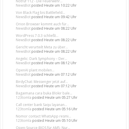
Notruf 112 - Die Feuerwehr...
NewsBot
posted
Heute um 10:22 Uhr
Von Black Flag bis Battlefield...
NewsBot
posted
Heute um 09:42 Uhr
Orion Browser kommt auch für...
NewsBot
posted
Heute um 08:22 Uhr
WordPress 7.0.3 schließt...
NewsBot
posted
Heute um 08:22 Uhr
Gericht verurteilt Meta zu über...
NewsBot
posted
Heute um 08:22 Uhr
Angelic: Dark Symphony – Der...
NewsBot
posted
Heute um 08:12 Uhr
OpenAI plant mobilen...
NewsBot
posted
Heute um 07:12 Uhr
BirdyChat: Messenger jetzt auf...
NewsBot
posted
Heute um 07:12 Uhr
Bagaimana cara buka Blokir bale...
123tomla
posted
Heute um 05:27 Uhr
Call center bank Saqu layanan...
123tomla
posted
Heute um 05:16 Uhr
Nomor contact WhatsApp resmi...
123tomla
posted
Heute um 05:10 Uhr
Open-Source-BIOS für AM5: Nur...