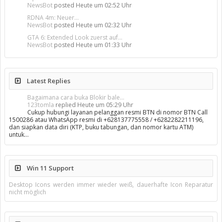
NewsBot
posted
Heute um 02:52 Uhr
RDNA 4m: Neuer...
NewsBot
posted
Heute um 02:32 Uhr
GTA 6: Extended Look zuerst auf...
NewsBot
posted
Heute um 01:33 Uhr
Latest Replies
Bagaimana cara buka Blokir bale...
123tomla
replied
Heute um 05:29 Uhr
Cukup hubungi layanan pelanggan resmi BTN di nomor BTN Call
1500286 atau WhatsApp resmi di +628137775558 / +6282282211196,
dan siapkan data diri (KTP, buku tabungan, dan nomor kartu ATM)
untuk…
Win 11 Support
Desktop Icons werden immer wieder weiß, dauerhafte Icon Reparatur
nicht möglich