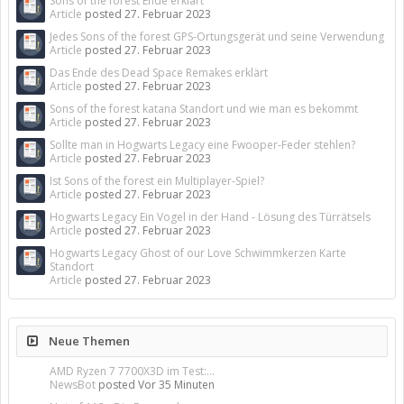
Sons of the forest Ende erklärt
Article
posted
27. Februar 2023
Jedes Sons of the forest GPS-Ortungsgerät und seine Verwendung
Article
posted
27. Februar 2023
Das Ende des Dead Space Remakes erklärt
Article
posted
27. Februar 2023
Sons of the forest katana Standort und wie man es bekommt
Article
posted
27. Februar 2023
Sollte man in Hogwarts Legacy eine Fwooper-Feder stehlen?
Article
posted
27. Februar 2023
Ist Sons of the forest ein Multiplayer-Spiel?
Article
posted
27. Februar 2023
Hogwarts Legacy Ein Vogel in der Hand - Lösung des Türrätsels
Article
posted
27. Februar 2023
Hogwarts Legacy Ghost of our Love Schwimmkerzen Karte
Standort
Article
posted
27. Februar 2023
Neue Themen
AMD Ryzen 7 7700X3D im Test:...
NewsBot
posted
Vor 35 Minuten