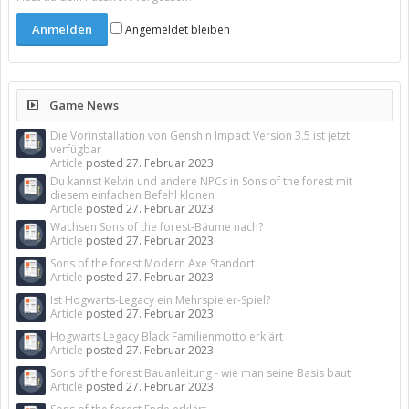
Angemeldet bleiben
Game News
Die Vorinstallation von Genshin Impact Version 3.5 ist jetzt
verfügbar
Article
posted
27. Februar 2023
Du kannst Kelvin und andere NPCs in Sons of the forest mit
diesem einfachen Befehl klonen
Article
posted
27. Februar 2023
Wachsen Sons of the forest-Bäume nach?
Article
posted
27. Februar 2023
Sons of the forest Modern Axe Standort
Article
posted
27. Februar 2023
Ist Hogwarts-Legacy ein Mehrspieler-Spiel?
Article
posted
27. Februar 2023
Hogwarts Legacy Black Familienmotto erklärt
Article
posted
27. Februar 2023
Sons of the forest Bauanleitung - wie man seine Basis baut
Article
posted
27. Februar 2023