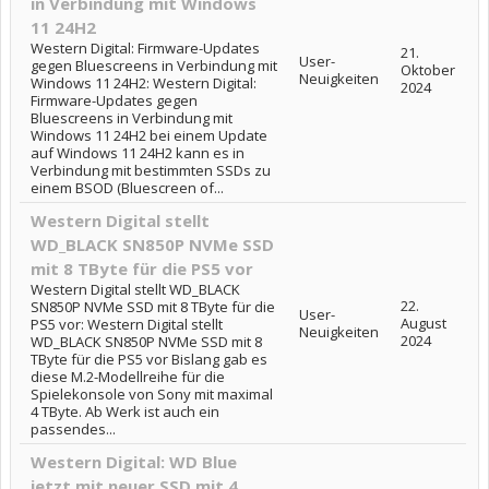
in Verbindung mit Windows
11 24H2
Western Digital: Firmware-Updates
21.
User-
gegen Bluescreens in Verbindung mit
Oktober
Neuigkeiten
Windows 11 24H2: Western Digital:
2024
Firmware-Updates gegen
Bluescreens in Verbindung mit
Windows 11 24H2 bei einem Update
auf Windows 11 24H2 kann es in
Verbindung mit bestimmten SSDs zu
einem BSOD (Bluescreen of...
Western Digital stellt
WD_BLACK SN850P NVMe SSD
mit 8 TByte für die PS5 vor
Western Digital stellt WD_BLACK
22.
SN850P NVMe SSD mit 8 TByte für die
User-
August
PS5 vor: Western Digital stellt
Neuigkeiten
2024
WD_BLACK SN850P NVMe SSD mit 8
TByte für die PS5 vor Bislang gab es
diese M.2-Modellreihe für die
Spielekonsole von Sony mit maximal
4 TByte. Ab Werk ist auch ein
passendes...
Western Digital: WD Blue
jetzt mit neuer SSD mit 4