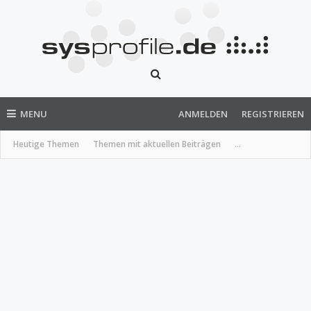
MENU
ANMELDEN
REGISTRIEREN
Heutige Themen
Themen mit aktuellen Beiträgen
...