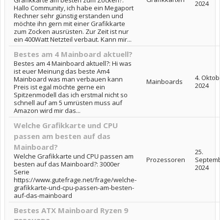
Grafikkarte am besten zum Zocken?:
2024
Hallo Community, ich habe ein Megaport
Rechner sehr günstig erstanden und
möchte ihn gern mit einer Grafikkarte
zum Zocken ausrüsten. Zur Zeit ist nur
ein 400Watt Netzteil verbaut. Kann mir...
Bestes am 4 Mainboard aktuell?
Bestes am 4 Mainboard aktuell?: Hi was
ist euer Meinung das beste Am4
4. Oktob
Mainboard was man verbauen kann
Mainboards
2024
Preis ist egal möchte gerne ein
Spitzenmodell das ich erstmal nicht so
schnell auf am 5 umrüsten muss auf
Amazon wird mir das...
Welche Grafikkarte und CPU
passen am besten auf das
Mainboard?
25.
Welche Grafikkarte und CPU passen am
Prozessoren
Septem
besten auf das Mainboard?: 3000er
2024
Serie
https://www.gutefrage.net/frage/welche-
grafikkarte-und-cpu-passen-am-besten-
auf-das-mainboard
Bestes ATX Mainboard Ryzen 9