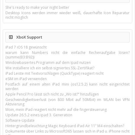
She's ready to make your night better
Desktop Icons werden immer wieder weiß, dauerhafte Icon Reparatur
nicht möglich
XboX Support
iPad 7 iOS 18 gewünscht
warum kann Numbers nicht die einfache Rechenaufgabe lösen?
(summe(B3:B92))
Windowbasiertes Programm auf dem Ipad nutzen
Wie installiere ich ein selbst-signiertes SSL-Zertifikat?
iPad Leiste mit Textvorschlägen (QuickType) reagiert nicht
eSIM im iPad verwenden
Postfach auf einem alten iPad mini (os12.5.2) kann nicht eingerichtet
werden
Apple Pencil Pro lässt sich nicht zu „Wo ist?“ hinzufügen
Geschwindigkeitsverlust (von 800 Mbit auf 50Mbit) im WLAN bei VPN
Aktivierung
Moin, mein iPad reagiert nicht mehr auf die fingersteuerung
Update 26.5.2 eines ipad 3. Generation
Software-Update
Hintergrundbeleuchtung Magic Keyboard iPad Air 11’’ M4 einschalten?
Dokumente über Links zu Microsoft365 lassen sich in iPad u. iPhone nicht