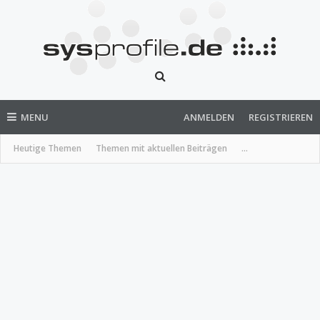
MENU
ANMELDEN
REGISTRIEREN
Heutige Themen
Themen mit aktuellen Beiträgen
...