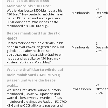
Was ist das beste B550
Mainboard bis 130 Euro?
23.
Was ist das beste B550 Mainboard bis
Mainboards
Dezemb
130 Euro?: Hey Leute, Ich möchte mir ein
2024
neuen PC bauen und suche jetzt ein
B550 Mainboard. Was ist das beste
Mainboard bis 130 Euro? Lg...
Bestes mainboard für die rtx
4060?
Bestes mainboard für die rtx 4060?: Ich
6.
habe mir vor etwas längeren eine 4060
Mainboards
Dezemb
geholt habe aber noch ein sehr
2024
schlechtes mainboard.Ich bräuchte ein
neues und es sollte so 150 Euro max
kosten habt ihr ein Vorschlag?...
Welsche Grafikkarte würde auf
mein mainboard (B450M S2H)
passen und wäre die beste
wahl...
22.
Prozessoren
Oktober
Welsche Grafikkarte würde auf mein
2024
mainboard (B450M S2H) passen und
wäre die beste wahl...: Würde auf das
mainboard die Gigabyte Radeon RX 7700
XT Gaming OCGrafikkarte passen und