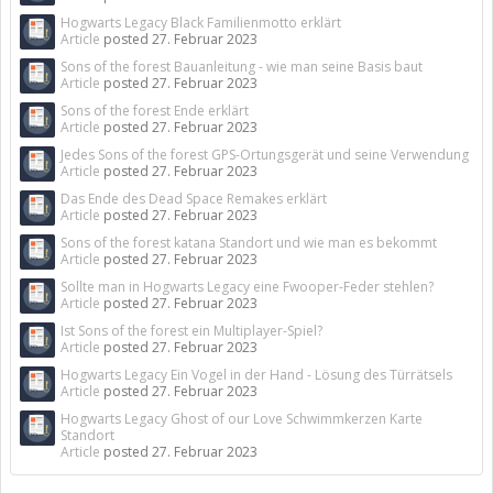
Hogwarts Legacy Black Familienmotto erklärt
Article
posted
27. Februar 2023
Sons of the forest Bauanleitung - wie man seine Basis baut
Article
posted
27. Februar 2023
Sons of the forest Ende erklärt
Article
posted
27. Februar 2023
Jedes Sons of the forest GPS-Ortungsgerät und seine Verwendung
Article
posted
27. Februar 2023
Das Ende des Dead Space Remakes erklärt
Article
posted
27. Februar 2023
Sons of the forest katana Standort und wie man es bekommt
Article
posted
27. Februar 2023
Sollte man in Hogwarts Legacy eine Fwooper-Feder stehlen?
Article
posted
27. Februar 2023
Ist Sons of the forest ein Multiplayer-Spiel?
Article
posted
27. Februar 2023
Hogwarts Legacy Ein Vogel in der Hand - Lösung des Türrätsels
Article
posted
27. Februar 2023
Hogwarts Legacy Ghost of our Love Schwimmkerzen Karte
Standort
Article
posted
27. Februar 2023