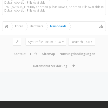
Dubai, Abortion Pills Available
+971_528536_119) Buy abortion pills in Kuwait, Abortion Pills Available In
Dubai, Abortion Pills Available
Foren
Hardware
Mainboards
SysProfile Forum - UI.X
Deutsch [Du]
Kontakt
Hilfe
Sitemap
Nutzungsbedingungen
Datenschutzerklärung