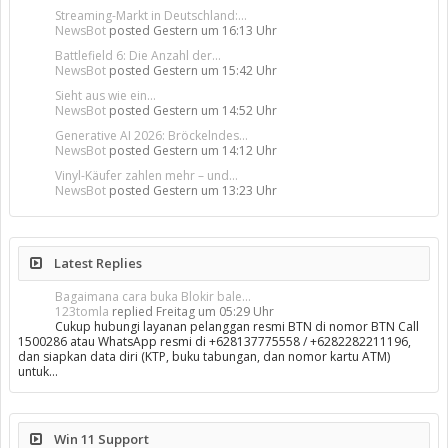
Streaming-Markt in Deutschland:...
NewsBot
posted
Gestern um 16:13 Uhr
Battlefield 6: Die Anzahl der...
NewsBot
posted
Gestern um 15:42 Uhr
Sieht aus wie ein...
NewsBot
posted
Gestern um 14:52 Uhr
Generative AI 2026: Bröckelndes...
NewsBot
posted
Gestern um 14:12 Uhr
Vinyl-Käufer zahlen mehr – und...
NewsBot
posted
Gestern um 13:23 Uhr
Latest Replies
Bagaimana cara buka Blokir bale...
123tomla
replied
Freitag um 05:29 Uhr
Cukup hubungi layanan pelanggan resmi BTN di nomor BTN Call
1500286 atau WhatsApp resmi di +628137775558 / +6282282211196,
dan siapkan data diri (KTP, buku tabungan, dan nomor kartu ATM)
untuk…
Win 11 Support