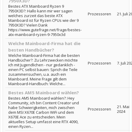
7950X3D?
Bestes ATX Mainboard Ryzen 9
7950X3D?: Hallo kann mir wer sagen
Prozessoren
21. Juli 
welches zurzeit das beste ATX
Mainboard ist für Ryzen CPUs wie der 9
7950X3D? Vielen Dank
https://www.gutefrage.net/frage/bestes-
atx-mainboard-ryzen-9-7950x3d
Welche Mainboard-Firma hat die
besten Handbücher?
Welche Mainboard-Firma hat die besten
Handbücher?: Zu Lehrzwecken möchte
Prozessoren
7. Juli 20
ich mit Jugendlichen - nur gedanklich -
einen PC selbst bauen: Sprich die Teile
zusammensuchen, u.a. auch ein
Mainboard. Meine Frage gilt dem
Mainboard-Handbuch: Welche...
Bestes AM5 Mainboard wählen?
Bestes AM5 Mainboard wählen?: Hey
Community, ich bin Content Creator und
21. Mai
habe Schwierigkeiten, mich zwischen
Prozessoren
2024
dem MSI X670E Carbon WiFi und dem
X670E Ace zu entscheiden. Mein
aktuelles Setup umfasst eine RTX 4090,
einen Ryzen...