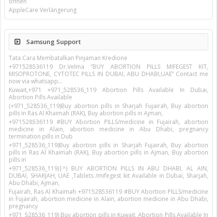
öffnen
AppleCare Verlängerung
Samsung Support
Tata Cara Membatalkan Pinjaman Kredione
+971528536119 Dr.Velma “BUY ABORTION PILLS MIFEGEST KIT,
MISOPROTONE, CYTOTEC PILLS IN DUBAI, ABU DHABI,UAE” Contact me
now via whatsapp…
Kuwait,+971 +971_528536_119 Abortion Pills Available In Dubai,
Abortion Pills Available
(+971_528536_119)Buy abortion pills in Sharjah Fujairah, Buy abortion
pills in Ras Al Khaimah (RAK), Buy abortion pills in Ajman,
+971528536119 #BUY Abortion PILLS/medicine in Fujairah, abortion
medicine in Alain, abortion medicine in Abu Dhabi, pregnancy
termination pills in Dub
+971_528536_119)Buy abortion pills in Sharjah Fujairah, Buy abortion
pills in Ras Al Khaimah (RAK), Buy abortion pills in Ajman, Buy abortion
pills in
+971_528536_119)|^) BUY ABORTION PILLS IN ABU DHABI, AL AIN,
DUBAI, SHARJAH, UAE ,Tablets /mifegest kit Available in Dubai, Sharjah,
Abu Dhabi, Ajman,
Fujairah, Ras Al Khaimah +971528536119 #BUY Abortion PILLS/medicine
in Fujairah, abortion medicine in Alain, abortion medicine in Abu Dhabi,
pregnancy
+971_528536_119) Buy abortion pills in Kuwait, Abortion Pills Available In