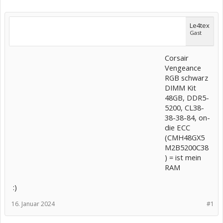
Le4tex
Gast
Corsair
Vengeance
RGB schwarz
DIMM Kit
48GB, DDR5-
5200, CL38-
38-38-84, on-
die ECC
(CMH48GX5
M2B5200C38
) = ist mein
RAM
:)
16. Januar 2024
#1