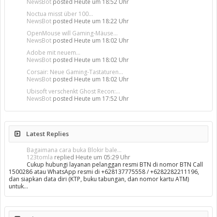
NewsBot
posted
Heute um 18:52 Uhr
Noctua misst über 100...
NewsBot
posted
Heute um 18:22 Uhr
OpenMouse will Gaming-Mäuse...
NewsBot
posted
Heute um 18:02 Uhr
Adobe mit neuem...
NewsBot
posted
Heute um 18:02 Uhr
Corsair: Neue Gaming-Tastaturen...
NewsBot
posted
Heute um 18:02 Uhr
Ubisoft verschenkt Ghost Recon:...
NewsBot
posted
Heute um 17:52 Uhr
Latest Replies
Bagaimana cara buka Blokir bale...
123tomla
replied
Heute um 05:29 Uhr
Cukup hubungi layanan pelanggan resmi BTN di nomor BTN Call
1500286 atau WhatsApp resmi di +628137775558 / +6282282211196,
dan siapkan data diri (KTP, buku tabungan, dan nomor kartu ATM)
untuk…