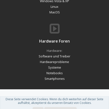
Windows Vista & XP
Linux
MacOS
Hardware Foren
Hardware:
Software und Treiber
Hardwareprobleme
Systeme
Notebooks
Smartphones
Diese Seite verwendet Cookies. Wenn du dich weiterhin auf dieser Seite
Forum software by XenForo™
-
Deutsch von xenDach
aufhältst, akzeptierst du unseren Einsatz von Cookies.
Theme designed by
ThemeHouse
.