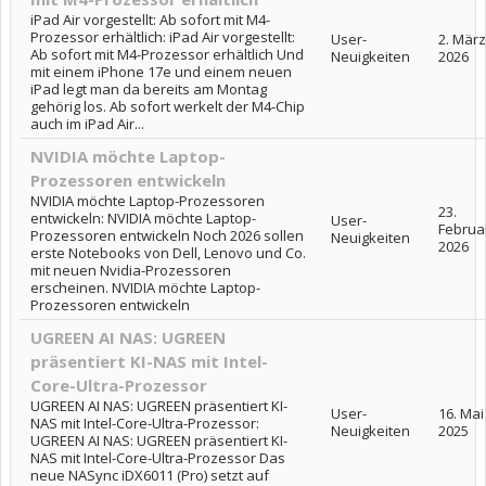
iPad Air vorgestellt: Ab sofort mit M4-
Prozessor erhältlich: iPad Air vorgestellt:
User-
2. März
Ab sofort mit M4-Prozessor erhältlich Und
Neuigkeiten
2026
mit einem iPhone 17e und einem neuen
iPad legt man da bereits am Montag
gehörig los. Ab sofort werkelt der M4-Chip
auch im iPad Air...
NVIDIA möchte Laptop-
Prozessoren entwickeln
NVIDIA möchte Laptop-Prozessoren
23.
entwickeln: NVIDIA möchte Laptop-
User-
Februa
Prozessoren entwickeln Noch 2026 sollen
Neuigkeiten
2026
erste Notebooks von Dell, Lenovo und Co.
mit neuen Nvidia-Prozessoren
erscheinen. NVIDIA möchte Laptop-
Prozessoren entwickeln
UGREEN AI NAS: UGREEN
präsentiert KI-NAS mit Intel-
Core-Ultra-Prozessor
UGREEN AI NAS: UGREEN präsentiert KI-
User-
16. Mai
NAS mit Intel-Core-Ultra-Prozessor:
Neuigkeiten
2025
UGREEN AI NAS: UGREEN präsentiert KI-
NAS mit Intel-Core-Ultra-Prozessor Das
neue NASync iDX6011 (Pro) setzt auf