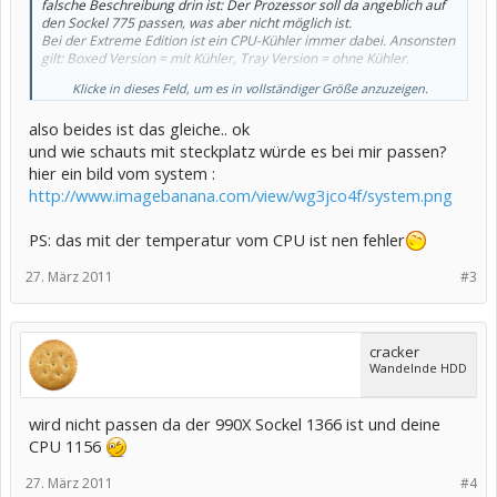
falsche Beschreibung drin ist: Der Prozessor soll da angeblich auf
den Sockel 775 passen, was aber nicht möglich ist.
Bei der Extreme Edition ist ein CPU-Kühler immer dabei. Ansonsten
gilt: Boxed Version = mit Kühler, Tray Version = ohne Kühler.
Klicke in dieses Feld, um es in vollständiger Größe anzuzeigen.
mfg one-x
also beides ist das gleiche.. ok
und wie schauts mit steckplatz würde es bei mir passen?
hier ein bild vom system :
http://www.imagebanana.com/view/wg3jco4f/system.png
PS: das mit der temperatur vom CPU ist nen fehler
27. März 2011
#3
cracker
Wandelnde HDD
wird nicht passen da der 990X Sockel 1366 ist und deine
CPU 1156
27. März 2011
#4