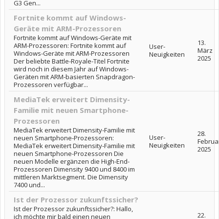
G3 Gen...
Fortnite kommt auf Windows-
Geräte mit ARM-Prozessoren
Fortnite kommt auf Windows-Geräte mit
13.
ARM-Prozessoren: Fortnite kommt auf
User-
März
Windows-Geräte mit ARM-Prozessoren
Neuigkeiten
2025
Der beliebte Battle-Royale-Titel Fortnite
wird noch in diesem Jahr auf Windows-
Geräten mit ARM-basierten Snapdragon-
Prozessoren verfügbar...
MediaTek erweitert Dimensity-
Familie mit neuen Smartphone-
Prozessoren
MediaTek erweitert Dimensity-Familie mit
28.
User-
neuen Smartphone-Prozessoren:
Februa
Neuigkeiten
MediaTek erweitert Dimensity-Familie mit
2025
neuen Smartphone-Prozessoren Die
neuen Modelle ergänzen die High-End-
Prozessoren Dimensity 9400 und 8400 im
mittleren Marktsegment. Die Dimensity
7400 und...
Ist der Prozessor zukunftssicher?
Ist der Prozessor zukunftssicher?: Hallo,
22.
ich möchte mir bald einen neuen