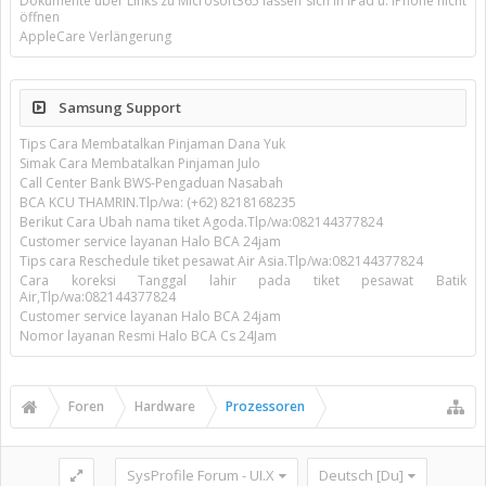
Dokumente über Links zu Microsoft365 lassen sich in iPad u. iPhone nicht
öffnen
AppleCare Verlängerung
Samsung Support
Tips Cara Membatalkan Pinjaman Dana Yuk
Simak Cara Membatalkan Pinjaman Julo
Call Center Bank BWS-Pengaduan Nasabah
BCA KCU THAMRIN.Tlp/wa: (+62) 8218168235
Berikut Cara Ubah nama tiket Agoda.Tlp/wa:082144377824
Customer service layanan Halo BCA 24jam
Tips cara Reschedule tiket pesawat Air Asia.Tlp/wa:082144377824
Cara koreksi Tanggal lahir pada tiket pesawat Batik
Air,Tlp/wa:082144377824
Customer service layanan Halo BCA 24jam
Nomor layanan Resmi Halo BCA Cs 24Jam
Foren
Hardware
Prozessoren
SysProfile Forum - UI.X
Deutsch [Du]