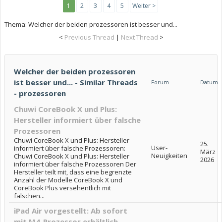
1
2
3
4
5
Weiter >
Thema:
Welcher der beiden prozessoren ist besser und...
<
Previous Thread
|
Next Thread
>
Welcher der beiden prozessoren
ist besser und... - Similar Threads
Forum
Datum
- prozessoren
Chuwi CoreBook X und Plus:
Hersteller informiert über falsche
Prozessoren
Chuwi CoreBook X und Plus: Hersteller
25.
User-
informiert über falsche Prozessoren:
März
Neuigkeiten
Chuwi CoreBook X und Plus: Hersteller
2026
informiert über falsche Prozessoren Der
Hersteller teilt mit, dass eine begrenzte
Anzahl der Modelle CoreBook X und
CoreBook Plus versehentlich mit
falschen...
iPad Air vorgestellt: Ab sofort
mit M4-Prozessor erhältlich