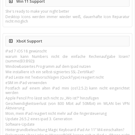
Win 11 Support
She's ready to make your night better
Desktop Icons werden immer wieder weiß, dauerhafte Icon Reparatur
nicht möglich
XboX Support
iPad 7 iOS 18 gewünscht
warum kann Numbers nicht die einfache Rechenaufgabe lösen?
(summe(B3:B92))
Windowbasiertes Programm auf dem Ipad nutzen
Wie installiere ich ein selbst-signiertes SSL-Zertifikat?
iPad Leiste mit Textvorschlägen (QuickType) reagiert nicht
eSIM im iPad verwenden
Postfach auf einem alten iPad mini (os12.5.2) kann nicht eingerichtet
werden
Apple Pencil Pro lässt sich nicht zu „Wo ist?“ hinzufügen
Geschwindigkeitsverlust (von 800 Mbit auf 50Mbit) im WLAN bei VPN
Aktivierung
Moin, mein iPad reagiert nicht mehr auf die fingersteuerung
Update 26.5.2 eines ipad 3. Generation
Software-Update
Hintergrundbeleuchtung Magic Keyboard iPad Air 11’’ M4 einschalten?