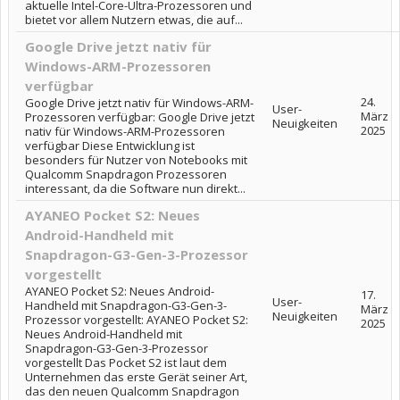
aktuelle Intel-Core-Ultra-Prozessoren und
bietet vor allem Nutzern etwas, die auf...
Google Drive jetzt nativ für
Windows-ARM-Prozessoren
verfügbar
24.
Google Drive jetzt nativ für Windows-ARM-
User-
März
Prozessoren verfügbar: Google Drive jetzt
Neuigkeiten
2025
nativ für Windows-ARM-Prozessoren
verfügbar Diese Entwicklung ist
besonders für Nutzer von Notebooks mit
Qualcomm Snapdragon Prozessoren
interessant, da die Software nun direkt...
AYANEO Pocket S2: Neues
Android-Handheld mit
Snapdragon-G3-Gen-3-Prozessor
vorgestellt
AYANEO Pocket S2: Neues Android-
17.
User-
Handheld mit Snapdragon-G3-Gen-3-
März
Neuigkeiten
Prozessor vorgestellt: AYANEO Pocket S2:
2025
Neues Android-Handheld mit
Snapdragon-G3-Gen-3-Prozessor
vorgestellt Das Pocket S2 ist laut dem
Unternehmen das erste Gerät seiner Art,
das den neuen Qualcomm Snapdragon