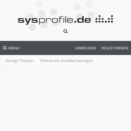
MENU
ANMELDEN
REGISTRIEREN
Heutige Themen
Themen mit aktuellen Beiträgen
...