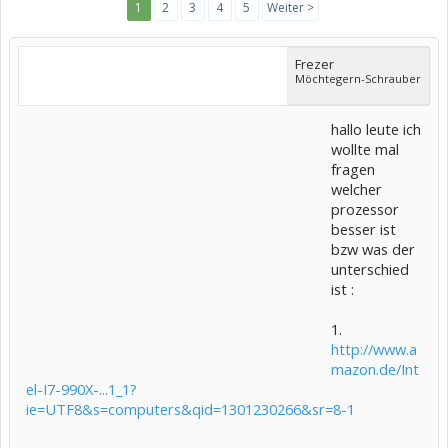
1
2
3
4
5
Weiter >
Frezer
Möchtegern-Schrauber
hallo leute ich
wollte mal
fragen
welcher
prozessor
besser ist
bzw was der
unterschied
ist :
1.
http://www.a
mazon.de/Int
el-I7-990X-...1_1?
ie=UTF8&s=computers&qid=1301230266&sr=8-1