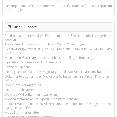
Desktop Icons werden immer wieder weiß, dauerhafte Icon Reparatur
nicht möglich
XboX Support
Postfach auf einem alten iPad mini (os12.5.2) kann nicht eingerichtet
werden
Apple Pencil Pro lässt sich nicht zu „Wo ist?“ hinzufügen
Geschwindigkeitsverlust (von 800 Mbit auf 50Mbit) im WLAN bei VPN
Aktivierung
Moin, mein iPad reagiert nicht mehr auf die fingersteuerung
Update 26.5.2 eines ipad 3. Generation
Software-Update
Hintergrundbeleuchtung Magic Keyboard iPad Air 11’’ M4 einschalten?
Dokumente über Links zu Microsoft365 lassen sich in iPad u. iPhone nicht
öffnen
AppleCare Verlängerung
SIM-PIN deaktivieren
Welches VPN sollte man installieren
Apps verschwinden im Exposé, sind nicht sichtbar
I-PadAir Wifi+Celluar A1475 beim Einspielen eines neuen iOS gescheitert,
Hänge in Schleife
Modellnummer ermitteln