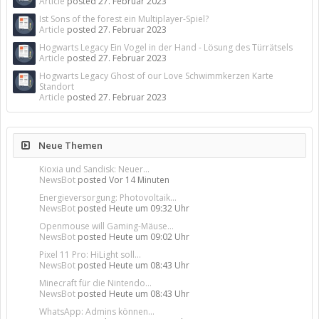
Article
posted
27. Februar 2023
Ist Sons of the forest ein Multiplayer-Spiel?
Article
posted
27. Februar 2023
Hogwarts Legacy Ein Vogel in der Hand - Lösung des Türrätsels
Article
posted
27. Februar 2023
Hogwarts Legacy Ghost of our Love Schwimmkerzen Karte
Standort
Article
posted
27. Februar 2023
Neue Themen
Kioxia und Sandisk: Neuer...
NewsBot
posted
Vor 14 Minuten
Energieversorgung: Photovoltaik...
NewsBot
posted
Heute um 09:32 Uhr
Openmouse will Gaming-Mäuse...
NewsBot
posted
Heute um 09:02 Uhr
Pixel 11 Pro: HiLight soll...
NewsBot
posted
Heute um 08:43 Uhr
Minecraft für die Nintendo...
NewsBot
posted
Heute um 08:43 Uhr
WhatsApp: Admins können...