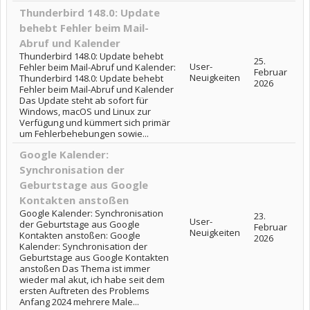
Thunderbird 148.0: Update
behebt Fehler beim Mail-
Abruf und Kalender
Thunderbird 148.0: Update behebt
25.
User-
Fehler beim Mail-Abruf und Kalender:
Februar
Neuigkeiten
Thunderbird 148.0: Update behebt
2026
Fehler beim Mail-Abruf und Kalender
Das Update steht ab sofort für
Windows, macOS und Linux zur
Verfügung und kümmert sich primär
um Fehlerbehebungen sowie...
Google Kalender:
Synchronisation der
Geburtstage aus Google
Kontakten anstoßen
Google Kalender: Synchronisation
23.
User-
der Geburtstage aus Google
Februar
Neuigkeiten
Kontakten anstoßen: Google
2026
Kalender: Synchronisation der
Geburtstage aus Google Kontakten
anstoßen Das Thema ist immer
wieder mal akut, ich habe seit dem
ersten Auftreten des Problems
Anfang 2024 mehrere Male...