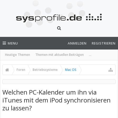
MENU
ANMELDEN
REGISTRIEREN
Heutige Themen
Themen mit aktuellen Beiträgen
...
Foren
Betriebssysteme
Mac OS
Welchen PC-Kalender um ihn via
iTunes mit dem iPod synchronisieren
zu lassen?