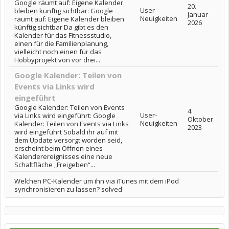
Google räumt auf: Eigene Kalender
20.
User-
bleiben künftig sichtbar: Google
Januar
Neuigkeiten
räumt auf: Eigene Kalender bleiben
2026
künftig sichtbar Da gibt es den
Kalender für das Fitnessstudio,
einen für die Familienplanung,
vielleicht noch einen für das
Hobbyprojekt von vor drei...
Google Kalender: Teilen von
Events via Links wird
eingeführt
Google Kalender: Teilen von Events
4.
User-
via Links wird eingeführt: Google
Oktober
Neuigkeiten
Kalender: Teilen von Events via Links
2023
wird eingeführt Sobald ihr auf mit
dem Update versorgt worden seid,
erscheint beim Öffnen eines
Kalenderereignisses eine neue
Schaltfläche „Freigeben“...
Welchen PC-Kalender um ihn via iTunes mit dem iPod
synchronisieren zu lassen? solved