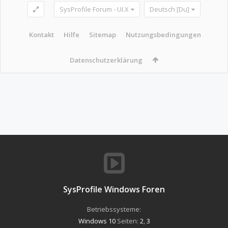
SysProfile Forum - UI.X
Deutsch [Du]
Kontakt
Hilfe
Sitemap
Nutzungsbedingungen
Datenschutzerklärung
SysProfile Windows Foren
Betriebssysteme:
Windows 10
Seiten:
2
,
3