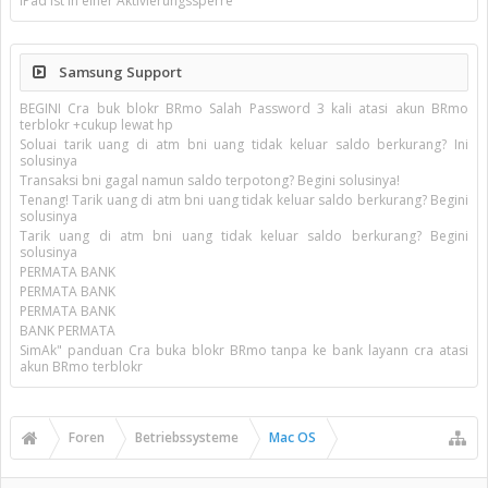
iPad ist in einer Aktivierungssperre
Samsung Support
BEGINI Cra buk blokr BRmo Salah Password 3 kali atasi akun BRmo
terblokr +cukup lewat hp
Soluai tarik uang di atm bni uang tidak keluar saldo berkurang? Ini
solusinya
Transaksi bni gagal namun saldo terpotong? Begini solusinya!
Tenang! Tarik uang di atm bni uang tidak keluar saldo berkurang? Begini
solusinya
Tarik uang di atm bni uang tidak keluar saldo berkurang? Begini
solusinya
PERMATA BANK
PERMATA BANK
PERMATA BANK
BANK PERMATA
SimAk" panduan Cra buka blokr BRmo tanpa ke bank layann cra atasi
akun BRmo terblokr
Foren
Betriebssysteme
Mac OS