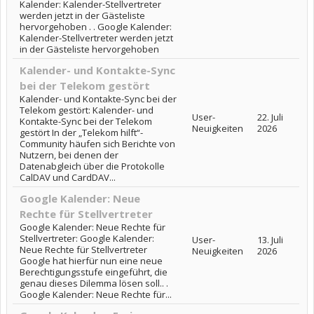
Kalender: Kalender-Stellvertreter
werden jetzt in der Gästeliste
hervorgehoben . . Google Kalender:
Kalender-Stellvertreter werden jetzt
in der Gästeliste hervorgehoben
Kalender- und Kontakte-Sync
bei der Telekom gestört
Kalender- und Kontakte-Sync bei der
Telekom gestört: Kalender- und
User-
22. Juli
Kontakte-Sync bei der Telekom
Neuigkeiten
2026
gestört In der „Telekom hilft“-
Community häufen sich Berichte von
Nutzern, bei denen der
Datenabgleich über die Protokolle
CalDAV und CardDAV...
Google Kalender: Neue
Rechte für Stellvertreter
Google Kalender: Neue Rechte für
Stellvertreter: Google Kalender:
User-
13. Juli
Neue Rechte für Stellvertreter
Neuigkeiten
2026
Google hat hierfür nun eine neue
Berechtigungsstufe eingeführt, die
genau dieses Dilemma lösen soll.. .
Google Kalender: Neue Rechte für...