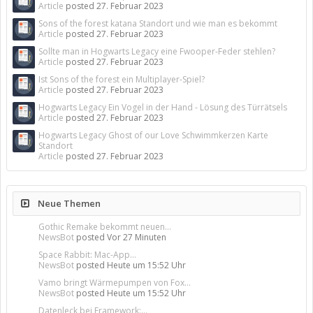
Article
posted
27. Februar 2023
Sons of the forest katana Standort und wie man es bekommt
Article
posted
27. Februar 2023
Sollte man in Hogwarts Legacy eine Fwooper-Feder stehlen?
Article
posted
27. Februar 2023
Ist Sons of the forest ein Multiplayer-Spiel?
Article
posted
27. Februar 2023
Hogwarts Legacy Ein Vogel in der Hand - Lösung des Türrätsels
Article
posted
27. Februar 2023
Hogwarts Legacy Ghost of our Love Schwimmkerzen Karte
Standort
Article
posted
27. Februar 2023
Neue Themen
Gothic Remake bekommt neuen...
NewsBot
posted
Vor 27 Minuten
Space Rabbit: Mac-App...
NewsBot
posted
Heute um 15:52 Uhr
Vamo bringt Wärmepumpen von Fox...
NewsBot
posted
Heute um 15:52 Uhr
Datenleck bei Framework:...