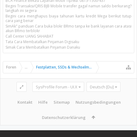
BCA Finance Bekasi Layanan Mobil Tlp/wa: 0813-1500-437
Begini Transaksi/QRIS BJB Mobile transfer gagal namun saldo berkurang?
langkah ini segera
Begini cara menghapus biaya tahunan kartu kredit Mega berikut tutup
cara yang benar
SimAk" panduan Cara buka blokr BRmo tanpa ke bank layanan cara atasi
akun BRmo terblokr
Call Center UANG SAHABAT
Tata Cara Membatalkan Pinjaman Digisaku
Simak Cara Membatalkan Pinjaman Danaku
Foren
...
Festplatten, SSDs & Wechselmedien
SysProfile Forum - UI.X
Deutsch [Du]
Kontakt
Hilfe
Sitemap
Nutzungsbedingungen
Datenschutzerklärung