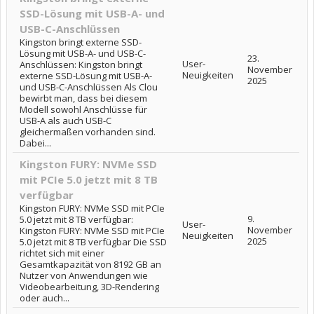
SSD-Lösung mit USB-A- und
USB-C-Anschlüssen
Kingston bringt externe SSD-
Lösung mit USB-A- und USB-C-
23.
User-
Anschlüssen: Kingston bringt
November
Neuigkeiten
externe SSD-Lösung mit USB-A-
2025
und USB-C-Anschlüssen Als Clou
bewirbt man, dass bei diesem
Modell sowohl Anschlüsse für
USB-A als auch USB-C
gleichermaßen vorhanden sind.
Dabei...
Kingston FURY: NVMe SSD
mit PCIe 5.0 jetzt mit 8 TB
verfügbar
Kingston FURY: NVMe SSD mit PCIe
9.
5.0 jetzt mit 8 TB verfügbar:
User-
November
Kingston FURY: NVMe SSD mit PCIe
Neuigkeiten
2025
5.0 jetzt mit 8 TB verfügbar Die SSD
richtet sich mit einer
Gesamtkapazität von 8192 GB an
Nutzer von Anwendungen wie
Videobearbeitung, 3D-Rendering
oder auch...