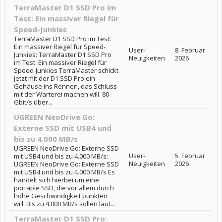
TerraMaster D1 SSD Pro im
Test: Ein massiver Riegel für
Speed-Junkies
TerraMaster D1 SSD Pro im Test:
Ein massiver Riegel für Speed-
User-
8. Februar
Junkies: TerraMaster D1 SSD Pro
Neuigkeiten
2026
im Test: Ein massiver Riegel für
Speed-Junkies TerraMaster schickt
jetzt mit der D1 SSD Pro ein
Gehäuse ins Rennen, das Schluss
mit der Warterei machen will. 80
Gbit/s über...
UGREEN NeoDrive Go:
Externe SSD mit USB4 und
bis zu 4.000 MB/s
UGREEN NeoDrive Go: Externe SSD
User-
5. Februar
mit USB4 und bis zu 4.000 MB/s:
Neuigkeiten
2026
UGREEN NeoDrive Go: Externe SSD
mit USB4 und bis zu 4.000 MB/s Es
handelt sich hierbei um eine
portable SSD, die vor allem durch
hohe Geschwindigkeit punkten
will. Bis zu 4.000 MB/s sollen laut...
TerraMaster D1 SSD Pro: