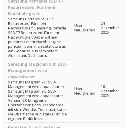
Samsung Portable SSD T7
Resurrected: Für mehr
Nachhaltigkeit
Samsung Portable SSD T7
24.
Resurrected: Für mehr
User-
Dezember
Nachhaltigkeit: Samsung Portable
Neuigkeiten
2025
SSD T7 Resurrected: Für mehr
Nachhaltigkeit Dabei will man
primär mit mehr Nachhaltigkeit
punkten, denn man setzt etwa auf
ein Gehäuse aus recyceltem
Aluminium. Doch auch...
Samsung Magician 9.0: SSD-
Management wird
anpassbarer
Samsung Magician 9.0: SSD-
18.
Management wird anpassbarer:
User-
Dezember
Samsung Magician 9.0: SSD-
Neuigkeiten
2025
Management wird anpassbarer
Version 9.0 bringt eine
Überarbeitung des Dashboards
mit sich. Wer das Tool nutzt, kann
die Oberfläche nun stärker an die
eigenen Bedürfnisse...
Kingston bringt externe