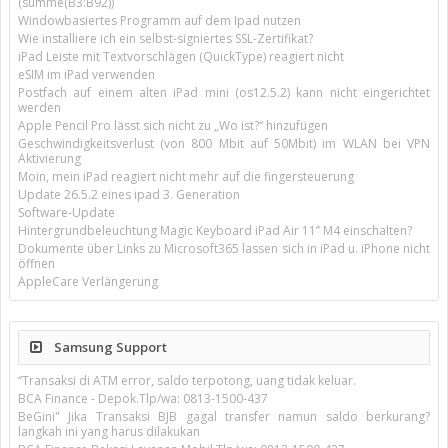
(summe(B3:B92))
Windowbasiertes Programm auf dem Ipad nutzen
Wie installiere ich ein selbst-signiertes SSL-Zertifikat?
iPad Leiste mit Textvorschlägen (QuickType) reagiert nicht
eSIM im iPad verwenden
Postfach auf einem alten iPad mini (os12.5.2) kann nicht eingerichtet
werden
Apple Pencil Pro lässt sich nicht zu „Wo ist?“ hinzufügen
Geschwindigkeitsverlust (von 800 Mbit auf 50Mbit) im WLAN bei VPN
Aktivierung
Moin, mein iPad reagiert nicht mehr auf die fingersteuerung
Update 26.5.2 eines ipad 3. Generation
Software-Update
Hintergrundbeleuchtung Magic Keyboard iPad Air 11’’ M4 einschalten?
Dokumente über Links zu Microsoft365 lassen sich in iPad u. iPhone nicht
öffnen
AppleCare Verlängerung
Samsung Support
“Transaksi di ATM error, saldo terpotong, uang tidak keluar.
BCA Finance - Depok.Tlp/wa: 0813-1500-437
BeGini" Jika Transaksi BJB gagal transfer namun saldo berkurang?
langkah ini yang harus dilakukan