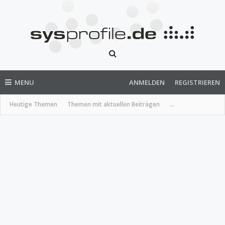
MENU
ANMELDEN
REGISTRIEREN
Heutige Themen
Themen mit aktuellen Beiträgen
...