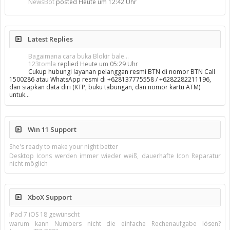
NewsBot
posted
Heute um 12:42 Uhr
Latest Replies
Bagaimana cara buka Blokir bale...
123tomla
replied
Heute um 05:29 Uhr
Cukup hubungi layanan pelanggan resmi BTN di nomor BTN Call
1500286 atau WhatsApp resmi di +628137775558 / +6282282211196,
dan siapkan data diri (KTP, buku tabungan, dan nomor kartu ATM)
untuk…
Win 11 Support
She's ready to make your night better
Desktop Icons werden immer wieder weiß, dauerhafte Icon Reparatur
nicht möglich
XboX Support
iPad 7 iOS 18 gewünscht
warum kann Numbers nicht die einfache Rechenaufgabe lösen?