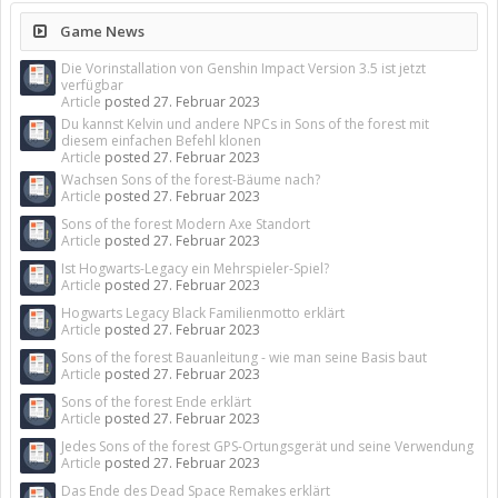
Game News
Die Vorinstallation von Genshin Impact Version 3.5 ist jetzt
verfügbar
Article
posted
27. Februar 2023
Du kannst Kelvin und andere NPCs in Sons of the forest mit
diesem einfachen Befehl klonen
Article
posted
27. Februar 2023
Wachsen Sons of the forest-Bäume nach?
Article
posted
27. Februar 2023
Sons of the forest Modern Axe Standort
Article
posted
27. Februar 2023
Ist Hogwarts-Legacy ein Mehrspieler-Spiel?
Article
posted
27. Februar 2023
Hogwarts Legacy Black Familienmotto erklärt
Article
posted
27. Februar 2023
Sons of the forest Bauanleitung - wie man seine Basis baut
Article
posted
27. Februar 2023
Sons of the forest Ende erklärt
Article
posted
27. Februar 2023
Jedes Sons of the forest GPS-Ortungsgerät und seine Verwendung
Article
posted
27. Februar 2023
Das Ende des Dead Space Remakes erklärt