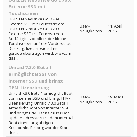
Externe SSD mit
Touchscreen
UGREEN NeoDrive Go D709:
Externe SSD mit Touchscreen:
User-
11. April
UGREEN NeoDrive Go D709:
Neuigkeiten
2026
Externe SSD mit Touchscreen
Auffällig ist vor allem der kleine
Touchscreen auf der Vorderseite.
Der zeigt live an, wie schnell
gerade übertragen wird, wie warm
das...
Unraid 7.3.0 Beta 1
ermöglicht Boot von
interner SSD und bringt
TPM-Lizenzierung
Unraid 7.3.0 Beta 1 ermöglicht Boot
User-
19. März
von interner SSD und bringt TPM-
Neuigkeiten
2026
Lizenzierung: Unraid 7.3.0 Beta 1
ermöglicht Boot von interner SSD
und bringt TPM-Lizenzierung Das
Update adressiert mit dem Internal
Boot einen langjährigen
Kritikpunkt. Bislang war der Start
des...