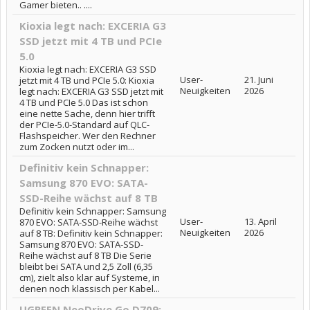
Gamer bieten.. ....
Kioxia legt nach: EXCERIA G3
SSD jetzt mit 4 TB und PCIe
5.0
Kioxia legt nach: EXCERIA G3 SSD
User-
21. Juni
jetzt mit 4 TB und PCIe 5.0: Kioxia
Neuigkeiten
2026
legt nach: EXCERIA G3 SSD jetzt mit
4 TB und PCIe 5.0 Das ist schon
eine nette Sache, denn hier trifft
der PCIe-5.0-Standard auf QLC-
Flashspeicher. Wer den Rechner
zum Zocken nutzt oder im...
Definitiv kein Schnapper:
Samsung 870 EVO: SATA-
SSD-Reihe wächst auf 8 TB
Definitiv kein Schnapper: Samsung
User-
13. April
870 EVO: SATA-SSD-Reihe wächst
Neuigkeiten
2026
auf 8 TB: Definitiv kein Schnapper:
Samsung 870 EVO: SATA-SSD-
Reihe wächst auf 8 TB Die Serie
bleibt bei SATA und 2,5 Zoll (6,35
cm), zielt also klar auf Systeme, in
denen noch klassisch per Kabel...
UGREEN NeoDrive Go D709: