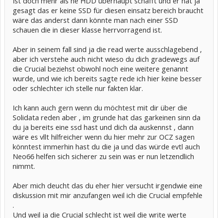
Ist doch mehr als ne HDD überhaupt schafft und er hat ja
gesagt das er keine SSD für diesen einsatz bereich braucht
wäre das anderst dann könnte man nach einer SSD
schauen die in dieser klasse herrvorragend ist.
Aber in seinem fall sind ja die read werte ausschlagebend ,
aber ich verstehe auch nicht wieso du dich gradewegs auf
die Crucial beziehst obwohl noch eine weitere genannt
wurde, und wie ich bereits sagte rede ich hier keine besser
oder schlechter ich stelle nur fakten klar.
Ich kann auch gern wenn du möchtest mit dir über die
Solidata reden aber , im grunde hat das garkeinen sinn da
du ja bereits eine ssd hast und dich da auskennst , dann
wäre es vllt hilfreicher wenn du hier mehr zur OCZ sagen
könntest immerhin hast du die ja und das würde evtl auch
Neo66 helfen sich sicherer zu sein was er nun letzendlich
nimmt.
Aber mich deucht das du eher hier versucht irgendwie eine
diskussion mit mir anzufangen weil ich die Crucial empfehle
.
Und weil ja die Crucial schlecht ist weil die write werte