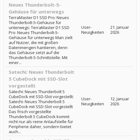
Neues Thunderbolt-5-
Gehäuse für unterwegs
TerraMaster D1 SSD Pro: Neues
Thunderbolt-5-Gehäuse für
User-
21. Januar
unterwegs: TerraMaster D1 SSD
Neuigkeiten
2026
Pro: Neues Thunderbolt-5-
Gehäuse für unterwegs Man zielt
auf Nutzer, die mit großen
Datenmengen hantieren, denn
das Gehäuse setzt auf die
Thunderbolt-5-Schnittstelle. Mit
einer...
Satechi: Neues Thunderbolt
5 CubeDock mit SSD-Slot
vorgestellt
Satechi: Neues Thunderbolt 5
CubeDock mit SSD-Slot vorgestellt:
User-
12. Januar
Satechi: Neues Thunderbolt 5
Neuigkeiten
2026
CubeDock mit SSD-Slot vorgestellt
Das frisch vorgestellte
Thunderbolt 5 CubeDock kommt
nicht nur als reine Anlaufstelle für
Peripherie daher, sondern bietet
auch...