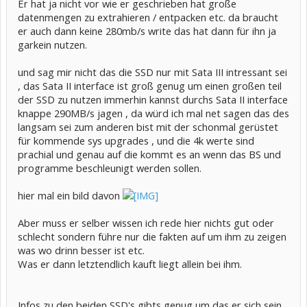
Er hat ja nicht vor wie er geschrieben hat große
datenmengen zu extrahieren / entpacken etc. da braucht
er auch dann keine 280mb/s write das hat dann für ihn ja
garkein nutzen.
und sag mir nicht das die SSD nur mit Sata III intressant sei
, das Sata II interface ist groß genug um einen großen teil
der SSD zu nutzen immerhin kannst durchs Sata II interface
knappe 290MB/s jagen , da würd ich mal net sagen das des
langsam sei zum anderen bist mit der schonmal gerüstet
für kommende sys upgrades , und die 4k werte sind
prachial und genau auf die kommt es an wenn das BS und
programme beschleunigt werden sollen.
hier mal ein bild davon
Aber muss er selber wissen ich rede hier nichts gut oder
schlecht sondern führe nur die fakten auf um ihm zu zeigen
was wo drinn besser ist etc.
Was er dann letztendlich kauft liegt allein bei ihm.
Infos zu den beiden SSD's gibts genug um das er sich sein