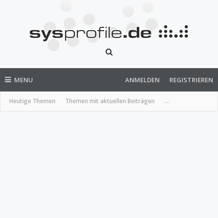
MENU
ANMELDEN
REGISTRIEREN
Heutige Themen
Themen mit aktuellen Beiträgen
...