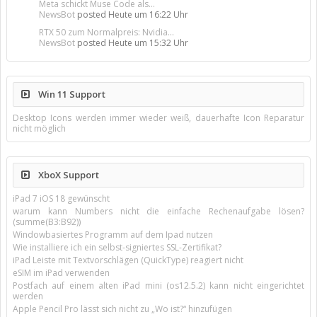
Meta schickt Muse Code als...
NewsBot
posted
Heute um 16:22 Uhr
RTX 50 zum Normalpreis: Nvidia...
NewsBot
posted
Heute um 15:32 Uhr
Win 11 Support
Desktop Icons werden immer wieder weiß, dauerhafte Icon Reparatur
nicht möglich
XboX Support
iPad 7 iOS 18 gewünscht
warum kann Numbers nicht die einfache Rechenaufgabe lösen?
(summe(B3:B92))
Windowbasiertes Programm auf dem Ipad nutzen
Wie installiere ich ein selbst-signiertes SSL-Zertifikat?
iPad Leiste mit Textvorschlägen (QuickType) reagiert nicht
eSIM im iPad verwenden
Postfach auf einem alten iPad mini (os12.5.2) kann nicht eingerichtet
werden
Apple Pencil Pro lässt sich nicht zu „Wo ist?“ hinzufügen