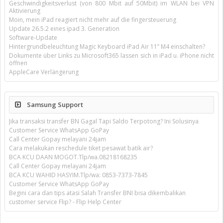
Geschwindigkeitsverlust (von 800 Mbit auf 50Mbit) im WLAN bei VPN
Aktivierung
Moin, mein iPad reagiert nicht mehr auf die fingersteuerung
Update 26.5.2 eines ipad 3. Generation
Software-Update
Hintergrundbeleuchtung Magic Keyboard iPad Air 11’’ M4 einschalten?
Dokumente über Links zu Microsoft365 lassen sich in iPad u. iPhone nicht
öffnen
AppleCare Verlängerung
Samsung Support
Jika transaksi transfer BN Gagal Tapi Saldo Terpotong? Ini Solusinya
Customer Service WhatsApp GoPay
Call Center Gopay melayani 24jam
Cara melakukan reschedule tiket pesawat batik air?
BCA KCU DAAN MOGOT.Tlp/wa.08218168235
Call Center Gopay melayani 24jam
BCA KCU WAHID HASYIM.Tlp/wa: 0853-7373-7845
Customer Service WhatsApp GoPay
Begini cara dan tips atasi Salah Transfer BNI bisa dikembalikan
customer service Flip? - Flip Help Center