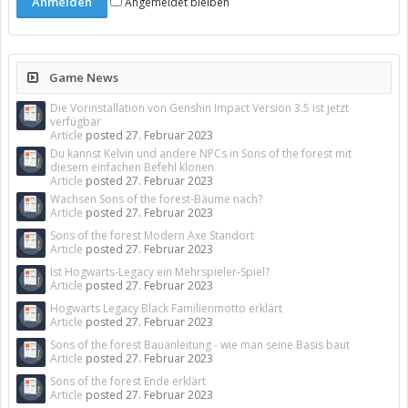
Angemeldet bleiben
Game News
Die Vorinstallation von Genshin Impact Version 3.5 ist jetzt
verfügbar
Article
posted
27. Februar 2023
Du kannst Kelvin und andere NPCs in Sons of the forest mit
diesem einfachen Befehl klonen
Article
posted
27. Februar 2023
Wachsen Sons of the forest-Bäume nach?
Article
posted
27. Februar 2023
Sons of the forest Modern Axe Standort
Article
posted
27. Februar 2023
Ist Hogwarts-Legacy ein Mehrspieler-Spiel?
Article
posted
27. Februar 2023
Hogwarts Legacy Black Familienmotto erklärt
Article
posted
27. Februar 2023
Sons of the forest Bauanleitung - wie man seine Basis baut
Article
posted
27. Februar 2023
Sons of the forest Ende erklärt
Article
posted
27. Februar 2023