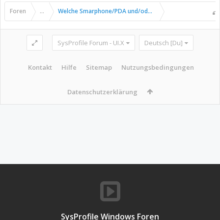
Foren
...
Welche Smarphone/PDA und/oder Tablet PC Plattform(en)
SysProfile Forum - UI.X
Deutsch [Du]
Kontakt
Hilfe
Sitemap
Nutzungsbedingungen
Datenschutzerklärung
SysProfile Windows Foren