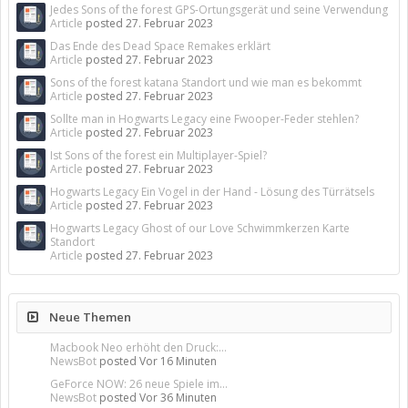
Jedes Sons of the forest GPS-Ortungsgerät und seine Verwendung
Article
posted
27. Februar 2023
Das Ende des Dead Space Remakes erklärt
Article
posted
27. Februar 2023
Sons of the forest katana Standort und wie man es bekommt
Article
posted
27. Februar 2023
Sollte man in Hogwarts Legacy eine Fwooper-Feder stehlen?
Article
posted
27. Februar 2023
Ist Sons of the forest ein Multiplayer-Spiel?
Article
posted
27. Februar 2023
Hogwarts Legacy Ein Vogel in der Hand - Lösung des Türrätsels
Article
posted
27. Februar 2023
Hogwarts Legacy Ghost of our Love Schwimmkerzen Karte
Standort
Article
posted
27. Februar 2023
Neue Themen
Macbook Neo erhöht den Druck:...
NewsBot
posted
Vor 16 Minuten
GeForce NOW: 26 neue Spiele im...
NewsBot
posted
Vor 36 Minuten