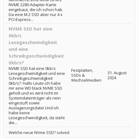
NVME 2280 Adapter-Karte
eingebaut, die ich schon hab.
Da eine M.2 SSD aber nur 4 x
PCI-Express...
NVME SSD hat eine
0kb/s
Lesegeschwindigkeit
und eine
Schreibgeschwindigkeit
0kb/s?
NVME SSD hat eine 0kb/s
Festplatten,
31. August
Lesegeschwindigkeit und eine
SSDs &
2024
Schreibgeschwindigkeit
Wechselmedien
0kb/s?: Hallo Leute ich habe
mir eine WD black NVME SSD
geholt und es wird nicht im
Systemdatenträger als nein
eingestuft sowie
Auslagerungsdatei Und ich
habe keine
Lesegeschwindigkeit, da steht
die...
Welche neue NVme SSD? solved