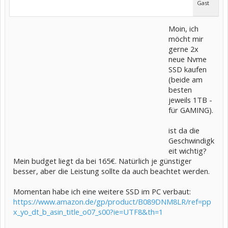
Gast
Moin, ich
möcht mir
gerne 2x
neue Nvme
SSD kaufen
(beide am
besten
jeweils 1TB -
für GAMING).
ist da die
Geschwindigk
eit wichtig?
Mein budget liegt da bei 165€. Natürlich je günstiger
besser, aber die Leistung sollte da auch beachtet werden.
Momentan habe ich eine weitere SSD im PC verbaut:
https://www.amazon.de/gp/product/B089DNM8LR/ref=pp
x_yo_dt_b_asin_title_o07_s00?ie=UTF8&th=1