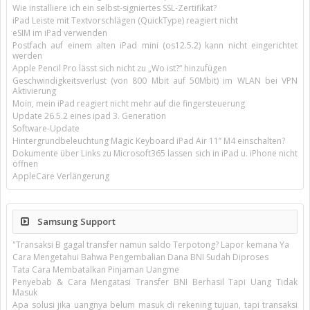
Wie installiere ich ein selbst-signiertes SSL-Zertifikat?
iPad Leiste mit Textvorschlägen (QuickType) reagiert nicht
eSIM im iPad verwenden
Postfach auf einem alten iPad mini (os12.5.2) kann nicht eingerichtet
werden
Apple Pencil Pro lässt sich nicht zu „Wo ist?“ hinzufügen
Geschwindigkeitsverlust (von 800 Mbit auf 50Mbit) im WLAN bei VPN
Aktivierung
Moin, mein iPad reagiert nicht mehr auf die fingersteuerung
Update 26.5.2 eines ipad 3. Generation
Software-Update
Hintergrundbeleuchtung Magic Keyboard iPad Air 11’’ M4 einschalten?
Dokumente über Links zu Microsoft365 lassen sich in iPad u. iPhone nicht
öffnen
AppleCare Verlängerung
Samsung Support
"Transaksi B gagal transfer namun saldo Terpotong? Lapor kemana Ya
Cara Mengetahui Bahwa Pengembalian Dana BNI Sudah Diproses
Tata Cara Membatalkan Pinjaman Uangme
Penyebab & Cara Mengatasi Transfer BNI Berhasil Tapi Uang Tidak
Masuk
Apa solusi jika uangnya belum masuk di rekening tujuan, tapi transaksi