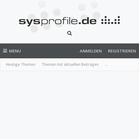
MENU
ANMELDEN
REGISTRIEREN
Heutige Themen
Themen mit aktuellen Beiträgen
...