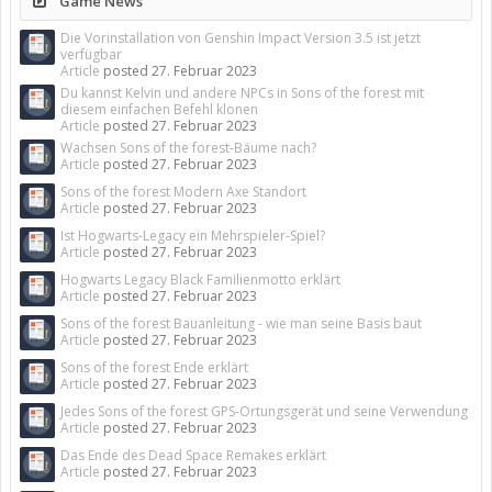
Game News
Die Vorinstallation von Genshin Impact Version 3.5 ist jetzt
verfügbar
Article
posted
27. Februar 2023
Du kannst Kelvin und andere NPCs in Sons of the forest mit
diesem einfachen Befehl klonen
Article
posted
27. Februar 2023
Wachsen Sons of the forest-Bäume nach?
Article
posted
27. Februar 2023
Sons of the forest Modern Axe Standort
Article
posted
27. Februar 2023
Ist Hogwarts-Legacy ein Mehrspieler-Spiel?
Article
posted
27. Februar 2023
Hogwarts Legacy Black Familienmotto erklärt
Article
posted
27. Februar 2023
Sons of the forest Bauanleitung - wie man seine Basis baut
Article
posted
27. Februar 2023
Sons of the forest Ende erklärt
Article
posted
27. Februar 2023
Jedes Sons of the forest GPS-Ortungsgerät und seine Verwendung
Article
posted
27. Februar 2023
Das Ende des Dead Space Remakes erklärt
Article
posted
27. Februar 2023