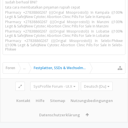
sudah berhasil BNI?
tata cara membatalkan pinjaman rupiah cepat
Pharmacy +27838860267 {{{Origial Misoprostol}} In Kampala ((100%
Legit & Safe))New Cytotec Abortion Clinic Pills For Sale In Kampala
Pharmacy +27838860267 {{{Origial Misoprostol}} In Manzini ((100%
Legit & Safe))New Cytotec Abortion Clinic Pills For Sale In Manzini
Pharmacy +27838860267 {{{Origial Misoprostol}} In Lobatse ((100%
Legit & Safe))New Cytotec Abortion Clinic Pills For Sale In Lobatse
Pharmacy +27838860267 {{{Origial Misoprostol}} In Selebi-Phikwe
((100% Legit & Safe))New Cytotec Abortion Clinic Pills For Sale In Selebi-
Phikwe
Foren
...
Festplatten, SSDs & Wechselmedien
SysProfile Forum - UI.X
Deutsch [Du]
Kontakt
Hilfe
Sitemap
Nutzungsbedingungen
Datenschutzerklärung