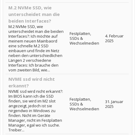
M.2 NVMe SSD, wie
unterscheidet man die
beiden Interfaces?
M.2 NVMe SSD, wie
unterscheidet man die beiden
Festplatten,
4. Februar
Interfaces?: Ich möchte auf
SSDs &
2025
meinem neuen Mainbaord
Wechselmedien
eine schnelle M.2 SSD
einbauen und finde im Netz
neben den unterschiedlichen
Längen 2 verschiedene
Interfaces: Ich brauche den
vom zweiten Bild, wie...
NVME ssd wird nicht
erkannt?
NVME ssd wird nicht erkannt?:
Im BIOS kann ich die SSD
Festplatten,
finden, sie wird im M2 slot
31. Januar
SSDs &
angezeigt, jedoch ist sie
2025
Wechselmedien
nirgendwo in Windows zu
finden. Nicht im Geräte
Manager, nicht im Festplatten
Manager, egal wo ich suche.
Treiber...