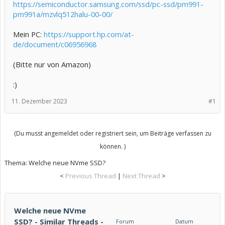
https://semiconductor.samsung.com/ssd/pc-ssd/pm991-
pm991a/mzvlq512halu-00-00/
Mein PC:
https://support.hp.com/at-
de/document/c06956968
(Bitte nur von Amazon)
:)
11. Dezember 2023
#1
(Du musst angemeldet oder registriert sein, um Beiträge verfassen zu
können. )
Thema:
Welche neue NVme SSD?
<
Previous Thread
|
Next Thread
>
Welche neue NVme
SSD? - Similar Threads -
Forum
Datum