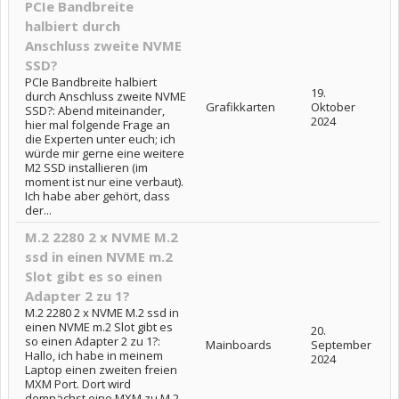
PCIe Bandbreite
halbiert durch
Anschluss zweite NVME
SSD?
PCIe Bandbreite halbiert
19.
durch Anschluss zweite NVME
Grafikkarten
Oktober
SSD?: Abend miteinander,
2024
hier mal folgende Frage an
die Experten unter euch; ich
würde mir gerne eine weitere
M2 SSD installieren (im
moment ist nur eine verbaut).
Ich habe aber gehört, dass
der...
M.2 2280 2 x NVME M.2
ssd in einen NVME m.2
Slot gibt es so einen
Adapter 2 zu 1?
M.2 2280 2 x NVME M.2 ssd in
einen NVME m.2 Slot gibt es
20.
so einen Adapter 2 zu 1?:
Mainboards
September
Hallo, ich habe in meinem
2024
Laptop einen zweiten freien
MXM Port. Dort wird
demnächst eine MXM zu M.2