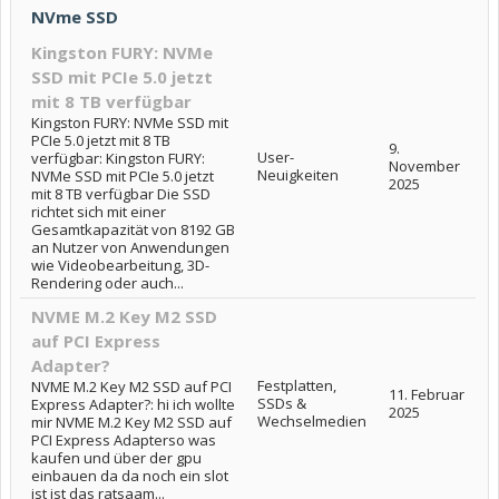
NVme SSD
Kingston FURY: NVMe
SSD mit PCIe 5.0 jetzt
mit 8 TB verfügbar
Kingston FURY: NVMe SSD mit
PCIe 5.0 jetzt mit 8 TB
9.
User-
verfügbar: Kingston FURY:
November
Neuigkeiten
NVMe SSD mit PCIe 5.0 jetzt
2025
mit 8 TB verfügbar Die SSD
richtet sich mit einer
Gesamtkapazität von 8192 GB
an Nutzer von Anwendungen
wie Videobearbeitung, 3D-
Rendering oder auch...
NVME M.2 Key M2 SSD
auf PCI Express
Adapter?
Festplatten,
NVME M.2 Key M2 SSD auf PCI
11. Februar
SSDs &
Express Adapter?: hi ich wollte
2025
Wechselmedien
mir NVME M.2 Key M2 SSD auf
PCI Express Adapterso was
kaufen und über der gpu
einbauen da da noch ein slot
ist ist das ratsaam...