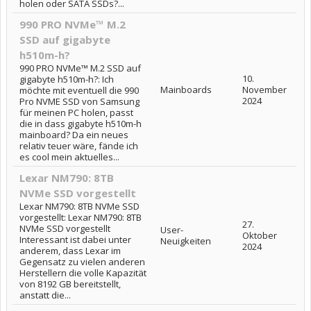
holen oder SATA SSDs?...
990 PRO NVMe™ M.2
SSD auf gigabyte
h510m-h?
990 PRO NVMe™ M.2 SSD auf
10.
gigabyte h510m-h?: Ich
Mainboards
November
möchte mit eventuell die 990
2024
Pro NVME SSD von Samsung
für meinen PC holen, passt
die in dass gigabyte h510m-h
mainboard? Da ein neues
relativ teuer wäre, fände ich
es cool mein aktuelles...
Lexar NM790: 8TB
NVMe SSD vorgestellt
Lexar NM790: 8TB NVMe SSD
vorgestellt: Lexar NM790: 8TB
27.
NVMe SSD vorgestellt
User-
Oktober
Interessant ist dabei unter
Neuigkeiten
2024
anderem, dass Lexar im
Gegensatz zu vielen anderen
Herstellern die volle Kapazität
von 8192 GB bereitstellt,
anstatt die...