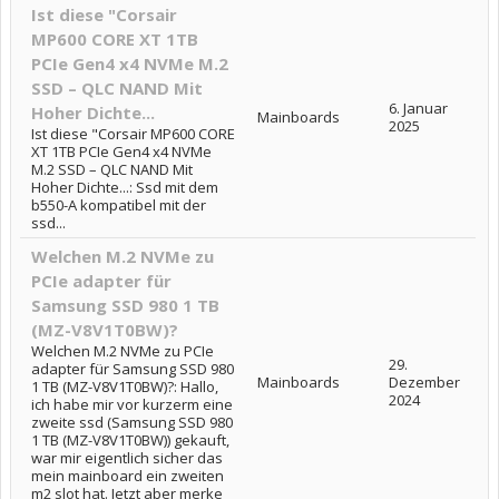
Ist diese "Corsair
MP600 CORE XT 1TB
PCIe Gen4 x4 NVMe M.2
SSD – QLC NAND Mit
6. Januar
Hoher Dichte...
Mainboards
2025
Ist diese "Corsair MP600 CORE
XT 1TB PCIe Gen4 x4 NVMe
M.2 SSD – QLC NAND Mit
Hoher Dichte...: Ssd mit dem
b550-A kompatibel mit der
ssd...
Welchen M.2 NVMe zu
PCIe adapter für
Samsung SSD 980 1 TB
(MZ-V8V1T0BW)?
Welchen M.2 NVMe zu PCIe
29.
adapter für Samsung SSD 980
Mainboards
Dezember
1 TB (MZ-V8V1T0BW)?: Hallo,
2024
ich habe mir vor kurzerm eine
zweite ssd (Samsung SSD 980
1 TB (MZ-V8V1T0BW)) gekauft,
war mir eigentlich sicher das
mein mainboard ein zweiten
m2 slot hat. Jetzt aber merke