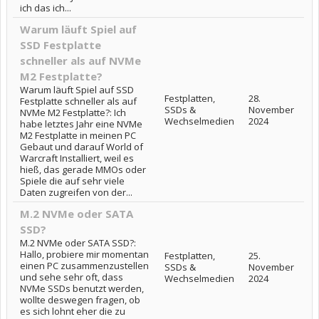
ich das ich...
Warum läuft Spiel auf
SSD Festplatte
schneller als auf NVMe
M2 Festplatte?
Warum läuft Spiel auf SSD
Festplatten,
28.
Festplatte schneller als auf
SSDs &
November
NVMe M2 Festplatte?: Ich
Wechselmedien
2024
habe letztes Jahr eine NVMe
M2 Festplatte in meinen PC
Gebaut und darauf World of
Warcraft Installiert, weil es
hieß, das gerade MMOs oder
Spiele die auf sehr viele
Daten zugreifen von der...
M.2 NVMe oder SATA
SSD?
M.2 NVMe oder SATA SSD?:
Hallo, probiere mir momentan
Festplatten,
25.
einen PC zusammenzustellen
SSDs &
November
und sehe sehr oft, dass
Wechselmedien
2024
NVMe SSDs benutzt werden,
wollte deswegen fragen, ob
es sich lohnt eher die zu