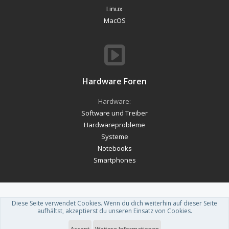
Linux
MacOS
Hardware Foren
Hardware:
Software und Treiber
Hardwareprobleme
Systeme
Notebooks
Smartphones
Diese Seite verwendet Cookies. Wenn du dich weiterhin auf dieser Seite
Forum software by XenForo™
-
Deutsch von xenDach
aufhältst, akzeptierst du unseren Einsatz von Cookies.
Theme designed by
ThemeHouse
.
Accept
Weitere Informationen