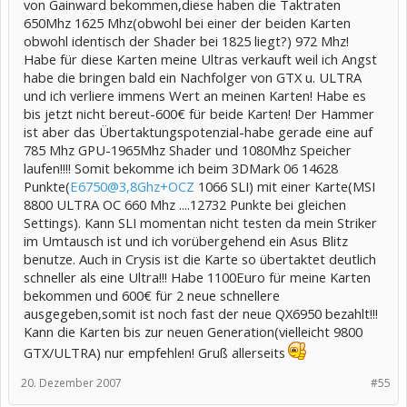
von Gainward bekommen,diese haben die Taktraten
650Mhz 1625 Mhz(obwohl bei einer der beiden Karten
obwohl identisch der Shader bei 1825 liegt?) 972 Mhz!
Habe für diese Karten meine Ultras verkauft weil ich Angst
habe die bringen bald ein Nachfolger von GTX u. ULTRA
und ich verliere immens Wert an meinen Karten! Habe es
bis jetzt nicht bereut-600€ für beide Karten! Der Hammer
ist aber das Übertaktungspotenzial-habe gerade eine auf
785 Mhz GPU-1965Mhz Shader und 1080Mhz Speicher
laufen!!!! Somit bekomme ich beim 3DMark 06 14628
Punkte(
E6750@3,8Ghz+OCZ
1066 SLI) mit einer Karte(MSI
8800 ULTRA OC 660 Mhz ....12732 Punkte bei gleichen
Settings). Kann SLI momentan nicht testen da mein Striker
im Umtausch ist und ich vorübergehend ein Asus Blitz
benutze. Auch in Crysis ist die Karte so übertaktet deutlich
schneller als eine Ultra!!! Habe 1100Euro für meine Karten
bekommen und 600€ für 2 neue schnellere
ausgegeben,somit ist noch fast der neue QX6950 bezahlt!!!
Kann die Karten bis zur neuen Generation(vielleicht 9800
GTX/ULTRA) nur empfehlen! Gruß allerseits
20. Dezember 2007
#55