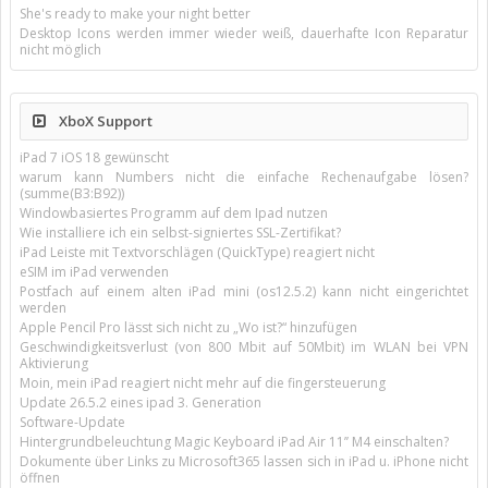
She's ready to make your night better
Desktop Icons werden immer wieder weiß, dauerhafte Icon Reparatur
nicht möglich
XboX Support
iPad 7 iOS 18 gewünscht
warum kann Numbers nicht die einfache Rechenaufgabe lösen?
(summe(B3:B92))
Windowbasiertes Programm auf dem Ipad nutzen
Wie installiere ich ein selbst-signiertes SSL-Zertifikat?
iPad Leiste mit Textvorschlägen (QuickType) reagiert nicht
eSIM im iPad verwenden
Postfach auf einem alten iPad mini (os12.5.2) kann nicht eingerichtet
werden
Apple Pencil Pro lässt sich nicht zu „Wo ist?“ hinzufügen
Geschwindigkeitsverlust (von 800 Mbit auf 50Mbit) im WLAN bei VPN
Aktivierung
Moin, mein iPad reagiert nicht mehr auf die fingersteuerung
Update 26.5.2 eines ipad 3. Generation
Software-Update
Hintergrundbeleuchtung Magic Keyboard iPad Air 11’’ M4 einschalten?
Dokumente über Links zu Microsoft365 lassen sich in iPad u. iPhone nicht
öffnen