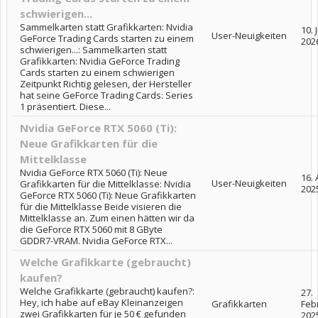
schwierigen...
Sammelkarten statt Grafikkarten: Nvidia
10. J
User-Neuigkeiten
GeForce Trading Cards starten zu einem
202
schwierigen...: Sammelkarten statt
Grafikkarten: Nvidia GeForce Trading
Cards starten zu einem schwierigen
Zeitpunkt Richtig gelesen, der Hersteller
hat seine GeForce Trading Cards: Series
1 präsentiert. Diese...
Nvidia GeForce RTX 5060 (Ti):
Neue Grafikkarten für die
Mittelklasse
Nvidia GeForce RTX 5060 (Ti): Neue
16. 
User-Neuigkeiten
Grafikkarten für die Mittelklasse: Nvidia
202
GeForce RTX 5060 (Ti): Neue Grafikkarten
für die Mittelklasse Beide visieren die
Mittelklasse an. Zum einen hätten wir da
die GeForce RTX 5060 mit 8 GByte
GDDR7-VRAM. Nvidia GeForce RTX...
Welche Grafikkarte (gebraucht)
kaufen?
Welche Grafikkarte (gebraucht) kaufen?:
27.
Hey, ich habe auf eBay Kleinanzeigen
Grafikkarten
Feb
zwei Grafikkarten für je 50 € gefunden
202