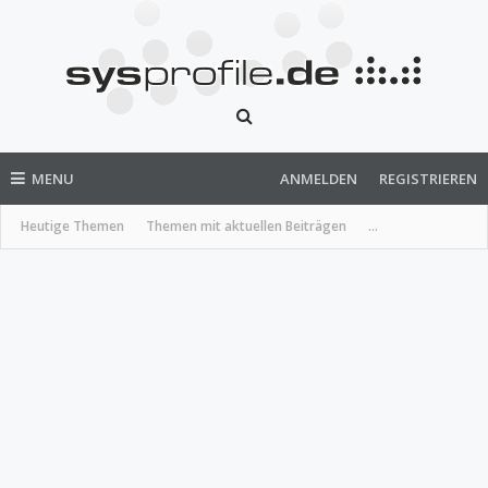
MENU
ANMELDEN
REGISTRIEREN
Heutige Themen
Themen mit aktuellen Beiträgen
...