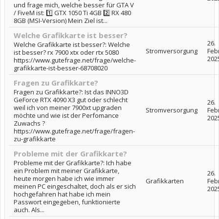
und frage mich, welche besser für GTA V
/ FiveM ist: 1️⃣ GTX 1050 Ti 4GB 2️⃣ RX 480
8GB (MSI-Version) Mein Ziel ist...
Welche Grafikkarte ist besser?
26.
Welche Grafikkarte ist besser?: Welche
Stromversorgung
Feb
ist besser? rx 7900 xtx oder rtx 5080
202
https://www.gutefrage.net/frage/welche-
grafikkarte-ist-besser-68708020
Fragen zu Grafikkarte?
Fragen zu Grafikkarte?: Ist das INNO3D
GeForce RTX 4090 X3 gut oder schlecht
26.
weil ich von meiner 7900xt upgraden
Stromversorgung
Feb
möchte und wie ist der Perfomance
202
Zuwachs ?
https://www.gutefrage.net/frage/fragen-
zu-grafikkarte
Probleme mit der Grafikkarte?
Probleme mit der Grafikkarte?: Ich habe
ein Problem mit meiner Grafikkarte,
26.
heute morgen habe ich wie immer
Grafikkarten
Feb
meinen PC eingeschaltet, doch als er sich
202
hochgefahren hat habe ich mein
Passwort eingegeben, funktionierte
auch. Als...