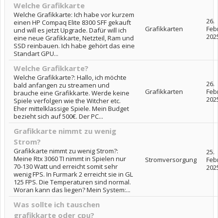
Welche Grafikkarte
Welche Grafikkarte: Ich habe vor kurzem
26.
einen HP Compaq Elite 8300 SFF gekauft
Grafikkarten
Feb
und will es jetzt Upgrade. Dafür will ich
202
eine neue Grafikkarte, Netzteil, Ram und
SSD reinbauen. Ich habe gehört das eine
Standart GPU...
Welche Grafikkarte?
Welche Grafikkarte?: Hallo, ich möchte
26.
bald anfangen zu streamen und
Grafikkarten
Feb
brauche eine Grafikkarte. Werde keine
202
Spiele verfolgen wie the Witcher etc.
Eher mittelklassige Spiele. Mein Budget
bezieht sich auf 500€. Der PC...
Grafikkarte nimmt zu wenig
Strom?
Grafikkarte nimmt zu wenig Strom?:
25.
Meine Rtx 3060 TI nimmt in Spielen nur
Stromversorgung
Feb
70-130 Watt und erreicht somit sehr
202
wenig FPS. In Furmark 2 erreicht sie in GL
125 FPS. Die Temperaturen sind normal.
Woran kann das liegen? Mein System:...
Was sollte ich tauschen
grafikkarte oder cpu?