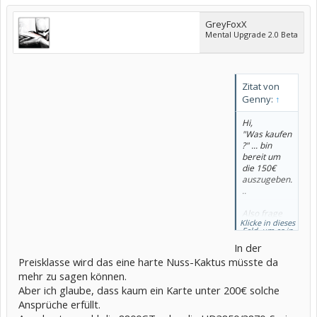
GreyFoxX
Mental Upgrade 2.0 Beta
Zitat von
Genny:
↑
Hi,
"Was kaufen
?" ... bin
bereit um
die 150€
auszugeben.
..
Also frage
Klicke in dieses
ich euch was
Feld, um es in
kaufen,
vollständiger
Größe
In der
spiele auf
anzuzeigen.
1280x1024
Preisklasse wird das eine harte Nuss-Kaktus müsste da
mit
mehr zu sagen können.
möglichst
Aber ich glaube, dass kaum ein Karte unter 200€ solche
AA, AF und
Ansprüche erfüllt.
GrafikDetail
s auf