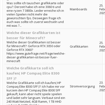
Was sollte ich tauschen grafikkarte oder
25.
cpu?: Derzeit habe ich eine 3060 ti und
Mainboards
Feb
eine ryzen 7 3800x. Leider erreiche ich in
202
vielen Spielen nicht mehr die
gewünschten fps. Deswegen frage ich
euch was sollte ich zuerst wechseln und
mit was ?...
Welche dieser Grafikkarten ist
besser für Minecraft?
Welche dieser Grafikkarten ist besser
25.
für Minecraft?: Geforce RTX 3050 oder
Grafikkarten
Feb
Geforce RTX 3060?
202
https://www.gutefrage.net/frage/welche-
dieser-grafikkarten-ist-besser-fuer-
minecraft
Welche Grafikkarte soll ich
kaufen( HP Compaq Elite 8300
SFF )?
23.
Welche Grafikkarte soll ich kaufen( HP
Stromversorgung
Feb
Compaq Elite 8300 SFF )?: Ich habe mir vor
202
kurzem den HP Compaq Elite 8300 SFF
gekauft, kann aber nicht spiele spielen
und ladet sehr langsam. Verbaut sind ein
240 Watt Netzteil, 4GB Ramm, 1 TB HHD