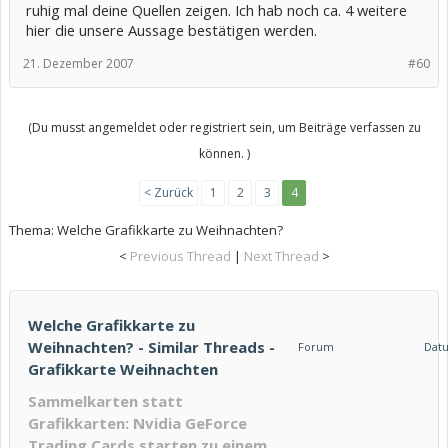
ruhig mal deine Quellen zeigen. Ich hab noch ca. 4 weitere
hier die unsere Aussage bestätigen werden.
21. Dezember 2007
#60
(Du musst angemeldet oder registriert sein, um Beiträge verfassen zu
können. )
< Zurück
1
2
3
4
Thema:
Welche Grafikkarte zu Weihnachten?
<
Previous Thread
|
Next Thread
>
Welche Grafikkarte zu
Weihnachten? - Similar Threads -
Forum
Dat
Grafikkarte Weihnachten
Sammelkarten statt
Grafikkarten: Nvidia GeForce
Trading Cards starten zu einem