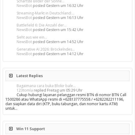
Schärfste Bilder der Sonne...
NewsBot
posted
Gestern um 16:32 Uhr
Streaming-Markt in Deutschland:...
NewsBot
posted
Gestern um 16:13 Uhr
Battlefield 6: Die Anzahl der...
NewsBot
posted
Gestern um 15:42 Uhr
Sieht aus wie ein...
NewsBot
posted
Gestern um 14:52 Uhr
Generative AI 2026: Bröckelndes...
NewsBot
posted
Gestern um 14:12 Uhr
Latest Replies
Bagaimana cara buka Blokir bale...
123tomla
replied
Freitag um 05:29 Uhr
Cukup hubungi layanan pelanggan resmi BTN di nomor BTN Call
1500286 atau WhatsApp resmi di +628137775558 / +6282282211196,
dan siapkan data diri (KTP, buku tabungan, dan nomor kartu ATM)
untuk…
Win 11 Support