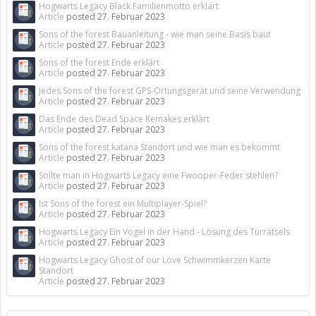
Hogwarts Legacy Black Familienmotto erklärt
Article
posted
27. Februar 2023
Sons of the forest Bauanleitung - wie man seine Basis baut
Article
posted
27. Februar 2023
Sons of the forest Ende erklärt
Article
posted
27. Februar 2023
Jedes Sons of the forest GPS-Ortungsgerät und seine Verwendung
Article
posted
27. Februar 2023
Das Ende des Dead Space Remakes erklärt
Article
posted
27. Februar 2023
Sons of the forest katana Standort und wie man es bekommt
Article
posted
27. Februar 2023
Sollte man in Hogwarts Legacy eine Fwooper-Feder stehlen?
Article
posted
27. Februar 2023
Ist Sons of the forest ein Multiplayer-Spiel?
Article
posted
27. Februar 2023
Hogwarts Legacy Ein Vogel in der Hand - Lösung des Türrätsels
Article
posted
27. Februar 2023
Hogwarts Legacy Ghost of our Love Schwimmkerzen Karte
Standort
Article
posted
27. Februar 2023