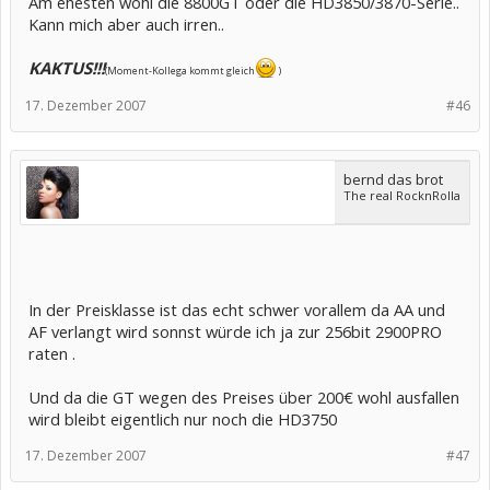
Am ehesten wohl die 8800GT oder die HD3850/3870-Serie..
Anschlag...
Kann mich aber auch irren..
KAKT
US!!!
(Moment-Kollega kommt gleich
)
17. Dezember 2007
#46
bernd das brot
The real RocknRolla
In der Preisklasse ist das echt schwer vorallem da AA und
AF verlangt wird sonnst würde ich ja zur 256bit 2900PRO
raten .
Und da die GT wegen des Preises über 200€ wohl ausfallen
wird bleibt eigentlich nur noch die HD3750
17. Dezember 2007
#47