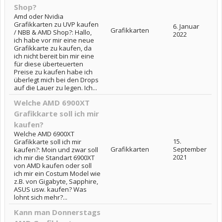
Shop?
Amd oder Nvidia
Grafikkarten zu UVP kaufen
6. Januar
Grafikkarten
/ NBB & AMD Shop?: Hallo,
2022
ich habe vor mir eine neue
Grafikkarte zu kaufen, da
ich nicht bereit bin mir eine
für diese überteuerten
Preise zu kaufen habe ich
überlegt mich bei den Drops
auf die Lauer zu legen. Ich...
Welche AMD 6900XT
Grafikkarte soll ich mir
kaufen?
Welche AMD 6900XT
15.
Grafikkarte soll ich mir
Grafikkarten
September
kaufen?: Moin und zwar soll
2021
ich mir die Standart 6900XT
von AMD kaufen oder soll
ich mir ein Costum Model wie
z.B. von Gigabyte, Sapphire,
ASUS usw. kaufen? Was
lohnt sich mehr?...
Kann man Donnerstags