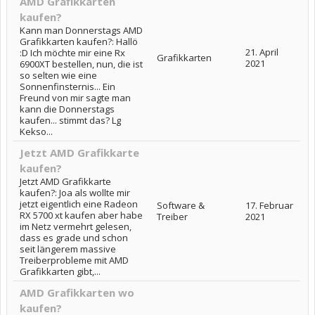
AMD Grafikkarten
kaufen?
Kann man Donnerstags AMD
Grafikkarten kaufen?: Hallö
21. April
:D Ich möchte mir eine Rx
Grafikkarten
2021
6900XT bestellen, nun, die ist
so selten wie eine
Sonnenfinsternis... Ein
Freund von mir sagte man
kann die Donnerstags
kaufen... stimmt das? Lg
Kekso...
Jetzt AMD Grafikkarte
kaufen?
Jetzt AMD Grafikkarte
kaufen?: Joa als wollte mir
jetzt eigentlich eine Radeon
Software &
17. Februar
RX 5700 xt kaufen aber habe
Treiber
2021
im Netz vermehrt gelesen,
dass es grade und schon
seit längerem massive
Treiberprobleme mit AMD
Grafikkarten gibt,...
AMD Grafikkarten wo
kaufen?