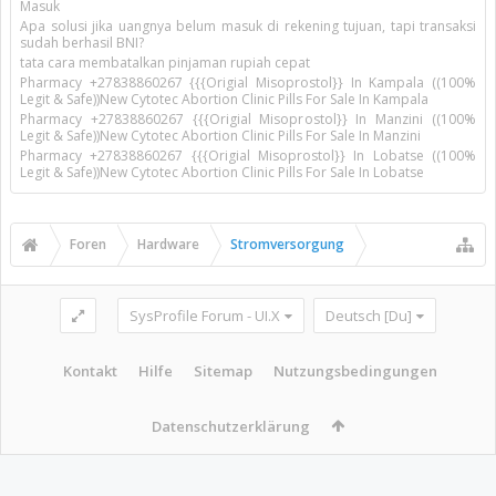
Masuk
Apa solusi jika uangnya belum masuk di rekening tujuan, tapi transaksi
sudah berhasil BNI?
tata cara membatalkan pinjaman rupiah cepat
Pharmacy +27838860267 {{{Origial Misoprostol}} In Kampala ((100%
Legit & Safe))New Cytotec Abortion Clinic Pills For Sale In Kampala
Pharmacy +27838860267 {{{Origial Misoprostol}} In Manzini ((100%
Legit & Safe))New Cytotec Abortion Clinic Pills For Sale In Manzini
Pharmacy +27838860267 {{{Origial Misoprostol}} In Lobatse ((100%
Legit & Safe))New Cytotec Abortion Clinic Pills For Sale In Lobatse
Foren
Hardware
Stromversorgung
SysProfile Forum - UI.X
Deutsch [Du]
Kontakt
Hilfe
Sitemap
Nutzungsbedingungen
Datenschutzerklärung