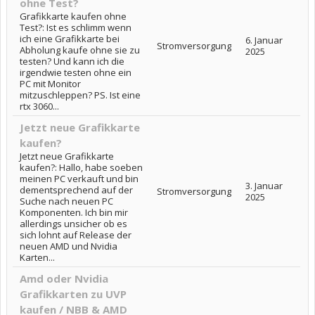
ohne Test?
Grafikkarte kaufen ohne
Test?: Ist es schlimm wenn
ich eine Grafikkarte bei
6. Januar
Stromversorgung
Abholung kaufe ohne sie zu
2025
testen? Und kann ich die
irgendwie testen ohne ein
PC mit Monitor
mitzuschleppen? PS. Ist eine
rtx 3060...
Jetzt neue Grafikkarte
kaufen?
Jetzt neue Grafikkarte
kaufen?: Hallo, habe soeben
meinen PC verkauft und bin
3. Januar
dementsprechend auf der
Stromversorgung
2025
Suche nach neuen PC
Komponenten. Ich bin mir
allerdings unsicher ob es
sich lohnt auf Release der
neuen AMD und Nvidia
Karten...
Amd oder Nvidia
Grafikkarten zu UVP
kaufen / NBB & AMD