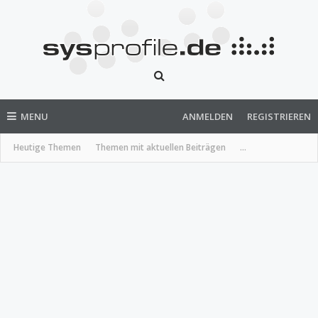
MENU
ANMELDEN
REGISTRIEREN
Heutige Themen
Themen mit aktuellen Beiträgen
...