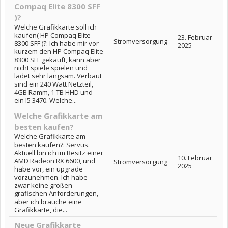
Compaq Elite 8300 SFF
)?
Welche Grafikkarte soll ich
kaufen( HP Compaq Elite
23. Februar
Stromversorgung
8300 SFF )?: Ich habe mir vor
2025
kurzem den HP Compaq Elite
8300 SFF gekauft, kann aber
nicht spiele spielen und
ladet sehr langsam. Verbaut
sind ein 240 Watt Netzteil,
4GB Ramm, 1 TB HHD und
ein I5 3470. Welche...
Welche Grafikkarte am
besten kaufen?
Welche Grafikkarte am
besten kaufen?: Servus.
Aktuell bin ich im Besitz einer
10. Februar
AMD Radeon RX 6600, und
Stromversorgung
2025
habe vor, ein upgrade
vorzunehmen. Ich habe
zwar keine großen
grafischen Anforderungen,
aber ich brauche eine
Grafikkarte, die...
Neue Grafikkarte