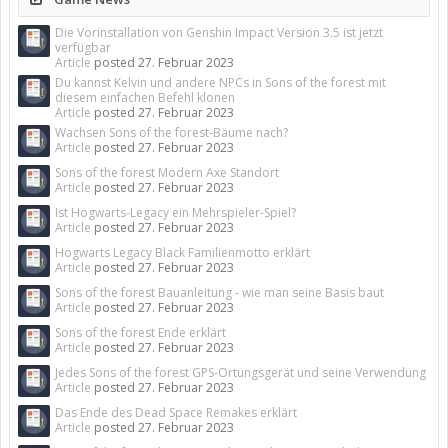
Die Vorinstallation von Genshin Impact Version 3.5 ist jetzt
verfügbar
Article
posted
27. Februar 2023
Du kannst Kelvin und andere NPCs in Sons of the forest mit
diesem einfachen Befehl klonen
Article
posted
27. Februar 2023
Wachsen Sons of the forest-Bäume nach?
Article
posted
27. Februar 2023
Sons of the forest Modern Axe Standort
Article
posted
27. Februar 2023
Ist Hogwarts-Legacy ein Mehrspieler-Spiel?
Article
posted
27. Februar 2023
Hogwarts Legacy Black Familienmotto erklärt
Article
posted
27. Februar 2023
Sons of the forest Bauanleitung - wie man seine Basis baut
Article
posted
27. Februar 2023
Sons of the forest Ende erklärt
Article
posted
27. Februar 2023
Jedes Sons of the forest GPS-Ortungsgerät und seine Verwendung
Article
posted
27. Februar 2023
Das Ende des Dead Space Remakes erklärt
Article
posted
27. Februar 2023