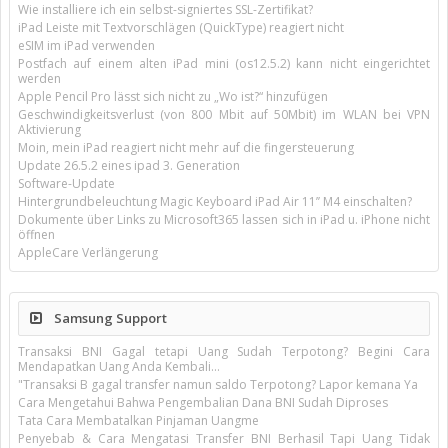
Wie installiere ich ein selbst-signiertes SSL-Zertifikat?
iPad Leiste mit Textvorschlägen (QuickType) reagiert nicht
eSIM im iPad verwenden
Postfach auf einem alten iPad mini (os12.5.2) kann nicht eingerichtet
werden
Apple Pencil Pro lässt sich nicht zu „Wo ist?“ hinzufügen
Geschwindigkeitsverlust (von 800 Mbit auf 50Mbit) im WLAN bei VPN
Aktivierung
Moin, mein iPad reagiert nicht mehr auf die fingersteuerung
Update 26.5.2 eines ipad 3. Generation
Software-Update
Hintergrundbeleuchtung Magic Keyboard iPad Air 11’’ M4 einschalten?
Dokumente über Links zu Microsoft365 lassen sich in iPad u. iPhone nicht
öffnen
AppleCare Verlängerung
Samsung Support
Transaksi BNI Gagal tetapi Uang Sudah Terpotong? Begini Cara
Mendapatkan Uang Anda Kembali...
"Transaksi B gagal transfer namun saldo Terpotong? Lapor kemana Ya
Cara Mengetahui Bahwa Pengembalian Dana BNI Sudah Diproses
Tata Cara Membatalkan Pinjaman Uangme
Penyebab & Cara Mengatasi Transfer BNI Berhasil Tapi Uang Tidak