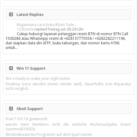
Latest Replies
Bagaimana cara buka Blokir bale...
123tomla
replied
Freitag um 05:29 Uhr
Cukup hubungi layanan pelanggan resmi BTN di nomor BTN Call
1500286 atau WhatsApp resmi di +628137775558 / +6282282211196,
dan siapkan data diri (KTP, buku tabungan, dan nomor kartu ATM)
untuk…
Win 11 Support
She's ready to make your night better
Desktop Icons werden immer wieder weiß, dauerhafte Icon Reparatur
nicht möglich
XboX Support
iPad 7 iOS 18 gewünscht
warum kann Numbers nicht die einfache Rechenaufgabe lösen?
(summe(B3:B92))
Windowbasiertes Programm auf dem Ipad nutzen