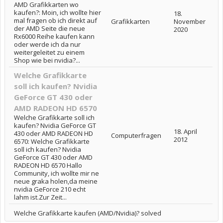
AMD Grafikkarten wo
kaufen?: Moin, ich wollte hier
18.
mal fragen ob ich direkt auf
Grafikkarten
November
der AMD Seite die neue
2020
Rx6000 Reihe kaufen kann
oder werde ich da nur
weitergeleitet zu einem
Shop wie bei nvidia?...
Welche Grafikkarte
soll ich kaufen? Nvidia
GeForce GT 430 oder
AMD RADEON HD 6570
Welche Grafikkarte soll ich
kaufen? Nvidia GeForce GT
18. April
430 oder AMD RADEON HD
Computerfragen
2012
6570: Welche Grafikkarte
soll ich kaufen? Nvidia
GeForce GT 430 oder AMD
RADEON HD 6570 Hallo
Community, ich wollte mir ne
neue graka holen,da meine
nvidia GeForce 210 echt
lahm ist.Zur Zeit...
Welche Grafikkarte kaufen (AMD/Nvidia)? solved