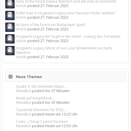
Sons of the forest katana Standort und wie man es bekommt
Article
posted
27. Februar 2023
Sollte man in Hogwarts Legacy eine Fwooper-Feder stehlen?
Article
posted
27. Februar 2023
Ist Sons of the forest ein Multiplayer-Spiel?
Article
posted
27. Februar 2023
Hogwarts Legacy Ein Vogel in der Hand - Lösung des Türrätsels
Article
posted
27. Februar 2023
Hogwarts Legacy Ghost of our Love Schwimmkerzen Karte
Standort
Article
posted
27. Februar 2023
Neue Themen
Quake 3: Die beliebten Maps...
NewsBot
posted
Vor 37 Minuten
Musik auf Knopfdruck:...
NewsBot
posted
Vor 47 Minuten
Tausende Kilometer für ETS2:...
NewsBot
posted
Heute um 13:22 Uhr
Casio: „Cheap Casios“ boomen
NewsBot
posted
Heute um 12:53 Uhr