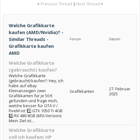
<
Previous Thread
|
Next Thread
>
Welche Grafikkarte
kaufen (AMD/Nvidia)? -
Similar Threads -
Forum
Datum
Grafikkarte kaufen
AMD
Welche Grafikkarte
(gebraucht) kaufen?
Welche Grafikkarte
(gebraucht) kaufen?: Hey, ich
habe auf eBay
27. Februar
Kleinanzeigen zwei
Grafikkarten
2025
Grafikkarten für je 50 €
gefunden und frage mich,
welche besser für GTA V /
FiveM ist: 1️⃣ GTX 1050 Ti 4GB
2️⃣ RX 480 8GB (MSI-Version)
Mein Ziel ist...
Welche Grafikkarte
soll ich kaufen( HP