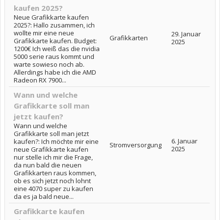
kaufen 2025?
Neue Grafikkarte kaufen
2025?: Hallo zusammen, ich
wollte mir eine neue
29. Januar
Grafikkarten
Grafikkarte kaufen. Budget:
2025
1200€ Ich weiß das die nvidia
5000 serie raus kommt und
warte sowieso noch ab.
Allerdings habe ich die AMD
Radeon RX 7900...
Wann und welche
Grafikkarte soll man
jetzt kaufen?
Wann und welche
Grafikkarte soll man jetzt
6. Januar
kaufen?: Ich möchte mir eine
Stromversorgung
2025
neue Grafikkarte kaufen
nur stelle ich mir die Frage,
da nun bald die neuen
Grafikkarten raus kommen,
ob es sich jetzt noch lohnt
eine 4070 super zu kaufen
da es ja bald neue...
Grafikkarte kaufen