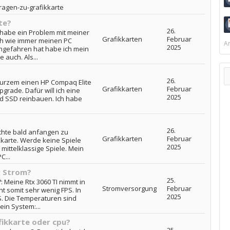
ragen-zu-grafikkarte
te?
26.
h habe ein Problem mit meiner
Grafikkarten
Februar
ch wie immer meinen PC
Ar
2025
chgefahren hat habe ich mein
 auch. Als...
26.
kurzem einen HP Compaq Elite
Grafikkarten
Februar
pgrade. Dafür will ich eine
2025
nd SSD reinbauen. Ich habe
26.
öchte bald anfangen zu
Grafikkarten
Februar
karte. Werde keine Spiele
2025
 mittelklassige Spiele. Mein
C...
g Strom?
25.
 Meine Rtx 3060 TI nimmt in
Stromversorgung
Februar
ht somit sehr wenig FPS. In
2025
PS. Die Temperaturen sind
in System:...
fikkarte oder cpu?