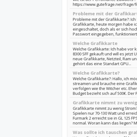
https://www.gutefrage.net/frage/f
Probleme mit der Grafikkar
Probleme mit der Grafikkarte?: Ic
Grafikkarte, heute morgen habe i
eingeschaltet, doch als er sich ho
Passwort eingegeben, funktionierte
Welche Grafikkarte
Welche Grafikkarte: Ich habe vor 
8300 SFF gekauft und will es jetzt U
neue Grafikkarte, Netzteil, Ram u
gehört das eine Standart GPU...
Welche Grafikkarte?
Welche Grafikkarte?: Hallo, ich m
streamen und brauche eine Grafik
verfolgen wie the Witcher etc. Eher
Budget bezieht sich auf 500€. Der P
Grafikkarte nimmt zu weni
Grafikkarte nimmt zu wenig Strom?:
Spielen nur 70-130 Watt und erreic
Furmark 2 erreicht sie in GL 125 F
normal. Woran kann das liegen? Me
Was sollte ich tauschen gra