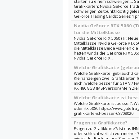
starten zu einem schwierigen...: S
Grafikkarten: Nvidia GeForce Trad
schwierigen Zeitpunkt Richtig geles
GeForce Trading Cards: Series 1 prä
Nvidia GeForce RTX 5060 (Ti
für die Mittelklasse
Nvidia GeForce RTX 5060 (Ti): Neue
Mittelklasse: Nvidia GeForce RTX 50
die Mittelklasse Beide visieren di
hätten wir da die GeForce RTX 50
Nvidia GeForce RTX...
Welche Grafikkarte (gebrau
Welche Grafikkarte (gebraucht) ka
Kleinanzeigen zwei Grafikkarten f
mich, welche besser für GTA V / Five
RX 480 8GB (MSI-Version) Mein Ziel i
Welche Grafikkarte ist bess
Welche Grafikkarte ist besser?: We
oder rtx 5080 https://www.gutefra
grafikkarte-ist-besser-68708020
Fragen zu Grafikkarte?
Fragen zu Grafikkarte?: Ist das I
oder schlecht weil ich von meiner
wie ist der Perfomance Zuwachs ?