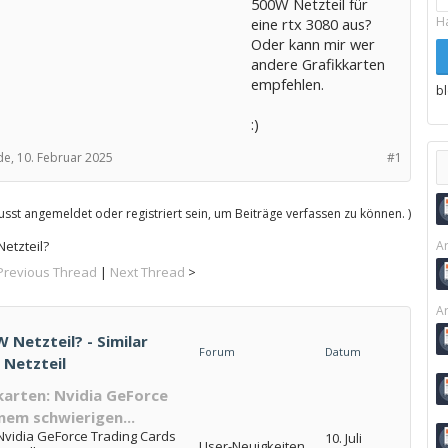
500W Netzteil für
H
eine rtx 3080 aus?
Oder kann mir wer
andere Grafikkarten
empfehlen.
b
:)
de,
10. Februar 2025
#1
sst angemeldet oder registriert sein, um Beiträge verfassen zu können. )
etzteil?
Ar
Previous Thread
|
Next Thread
>
Ar
 Netzteil? - Similar
Forum
Datum
 Netzteil
arten: Nvidia GeForce
nem schwierigen...
Nvidia GeForce Trading Cards
10. Juli
User-Neuigkeiten