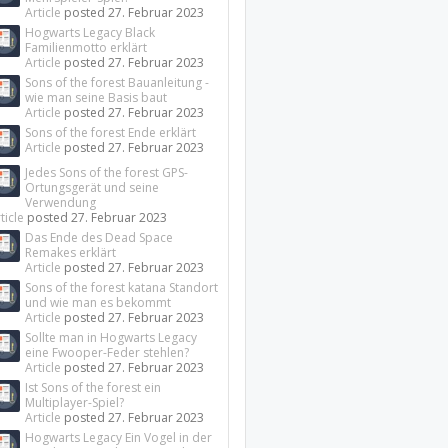
Article
posted
27. Februar 2023
Hogwarts Legacy Black
Familienmotto erklärt
Article
posted
27. Februar 2023
Sons of the forest Bauanleitung -
wie man seine Basis baut
Article
posted
27. Februar 2023
Sons of the forest Ende erklärt
Article
posted
27. Februar 2023
Jedes Sons of the forest GPS-
Ortungsgerät und seine
Verwendung
ticle
posted
27. Februar 2023
Das Ende des Dead Space
Remakes erklärt
Article
posted
27. Februar 2023
Sons of the forest katana Standort
und wie man es bekommt
Article
posted
27. Februar 2023
Sollte man in Hogwarts Legacy
eine Fwooper-Feder stehlen?
Article
posted
27. Februar 2023
Ist Sons of the forest ein
Multiplayer-Spiel?
Article
posted
27. Februar 2023
Hogwarts Legacy Ein Vogel in der