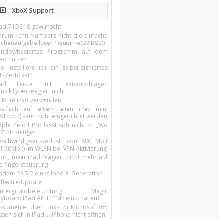
XboX Support
Pad 7 iOS 18 gewünscht
arum kann Numbers nicht die einfache
echenaufgabe lösen? (summe(B3:B92))
indowbasiertes Programm auf dem
pad nutzen
e installiere ich ein selbst-signiertes
L-Zertifikat?
Pad Leiste mit Textvorschlägen
uickType) reagiert nicht
SIM im iPad verwenden
ostfach auf einem alten iPad mini
s12.5.2) kann nicht eingerichtet werden
ple Pencil Pro lässt sich nicht zu „Wo
t?“ hinzufügen
eschwindigkeitsverlust (von 800 Mbit
uf 50Mbit) im WLAN bei VPN Aktivierung
oin, mein iPad reagiert nicht mehr auf
ie fingersteuerung
pdate 26.5.2 eines ipad 3. Generation
oftware-Update
intergrundbeleuchtung Magic
yboard iPad Air 11’’ M4 einschalten?
okumente über Links zu Microsoft365
ssen sich in iPad u. iPhone nicht öffnen