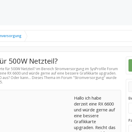
mversorgung
für 500W Netzteil?
rte für 500W Netzteil? im Bereich
Stromversorgung
im SysProfile Forum
t eine RX 6600 und würde gerne auf eine bessere Grafikkarte upgraden.
080 aus? Oder kann... Dieses Thema im Forum "
Stromversorgung
" wurde
25
.
Hallo ich habe
B
derzeit eine RX 6600
und würde gerne auf
eine bessere
P
Grafikkarte
upgraden. Reicht das