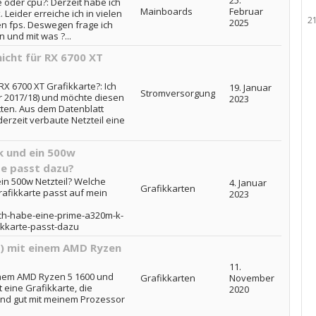
25.
e oder cpu?: Derzeit habe ich
Mainboards
Februar
 Leider erreiche ich in vielen
2
2025
en fps. Deswegen frage ich
 und mit was ?...
nicht für RX 6700 XT
 RX 6700 XT Grafikkarte?: Ich
19. Januar
Stromversorgung
hr 2017/18) und möchte diesen
2023
tten. Aus dem Datenblatt
rzeit verbaute Netzteil eine
k und ein 500w
te passt dazu?
in 500w Netzteil? Welche
4. Januar
Grafikkarten
rafikkarte passt auf mein
2023
ich-habe-eine-prime-a320m-k-
ikkarte-passt-dazu
n) mit einem AMD Ryzen
11.
einem AMD Ryzen 5 1600 und
Grafikkarten
November
 eine Grafikkarte, die
2020
 und gut mit meinem Prozessor