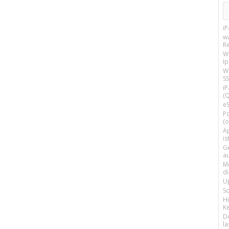
i
w
R
W
I
Wi
SS
i
(Q
e
P
(o
Ap
is
G
a
M
d
U
S
H
Ke
D
la