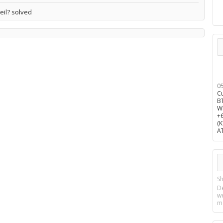
eil? solved
0
C
B
W
+
(
A
Sh
D
w
m