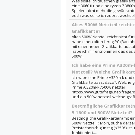
Was sollte ich tauschen grafikkart
eine 3060 ti und eine ryzen 7 3800x.
Spielen nicht mehr die gewünscht
euch was sollte ich zuerst wechseln
Altes 500W Netzteil reicht 
Grafikkarte?
Altes 500W Netzteil reicht nicht für
habe einen alten fertig PC (Bauja
mit einer neuen Grafikkarte austa
habe ich mir entnommen das das de
500W...
Ich habe eine Prime A320m-
Netzteil? Welche Grafikkar
Ich habe eine Prime A320m-k und e
Grafikkarte passt dazu?: Welche g
Prime A 320m-k /500w netzteil
https://www.gutefrage.net/frage/
und-ein-500w-netzteil-welche-graf
Bestmögliche Grafikkarte(
5 1600 und 500W Netzteil?
Bestmögliche Grafikkarte(n) mit 
500W Netzteil?: Moin, suche derzeit
Preistechnisch günstig (<350€) ist
funktioniert....