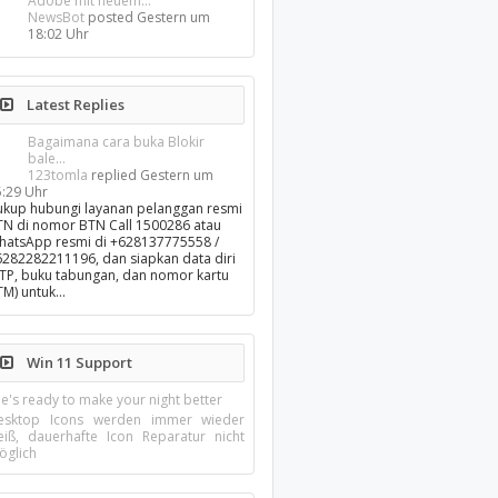
Adobe mit neuem...
NewsBot
posted
Gestern um
18:02 Uhr
Latest Replies
Bagaimana cara buka Blokir
bale...
123tomla
replied
Gestern um
5:29 Uhr
ukup hubungi layanan pelanggan resmi
TN di nomor BTN Call 1500286 atau
hatsApp resmi di +628137775558 /
6282282211196, dan siapkan data diri
KTP, buku tabungan, dan nomor kartu
TM) untuk…
Win 11 Support
e's ready to make your night better
esktop Icons werden immer wieder
eiß, dauerhafte Icon Reparatur nicht
öglich