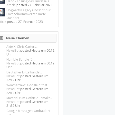
Hand - Lösung des Türrätsels
Article
posted
27. Februar 2023
Hogwarts Legacy Ghost of our
Love Schwimmkerzen Karte
Standort
ticle
posted
27. Februar 2023
Neue Themen
Akte X: Chris Carters...
NewsBot
posted
Heute um 00:12
Uhr
Humble Bundle für...
NewsBot
posted
Heute um 00:12
Uhr
Deutscher Einzelhandel...
NewsBot
posted
Gestern um
22:12 Uhr
WeatherNext: Google öffnet...
NewsBot
posted
Gestern um
22:12 Uhr
Material zum Gothic 2 Remake...
NewsBot
posted
Gestern um
21:32 Uhr
Google Messages: Umbau bei
der...