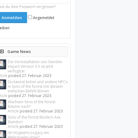
ast du dein Passwort vergessen?
Angemeldet
leiben
Game News
Die Vorinstallation von Genshin
Impact Version 3.5 ist jetzt
verfügbar
ticle
posted
27. Februar 2023
Du kannst Kelvin und andere NPCs
in Sons of the forest mit diesem
einfachen Befehl klonen
ticle
posted
27. Februar 2023
Wachsen Sons of the forest-
Bäume nach?
Article
posted
27. Februar 2023
Sons of the forest Modern Axe
Standort
Article
posted
27. Februar 2023
Ist Hogwarts-Legacy ein
Mehrspieler-Spiel?