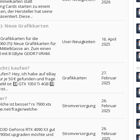
ammelkarten statt
2026
ing Cards starten zu einem
en, der Hersteller hat seine
sentiert. Diese...
): Neue Grafikkarten
 Grafikkarten für die
16. April
User-Neuigkeiten
60 (Ti): Neue Grafikkarten für
2025
e Mittelklasse an. Zum einen
60 mit 8 GByte GDDR7-VRAM.
cht) kaufen?
Ar
27.
ufen?: Hey, ich habe auf eBay
Grafikkarten
Februar
ür je 50 € gefunden und frage
2025
M ist: 1️⃣ GTX 1050 Ti 4GB 2️⃣
st...
er?
26.
lche ist besser? rx 7900 xtx
Stromversorgung
Februar
ge.net/frage/welche-
2025
26.
NNO3D GeForce RTX 4090 X3 gut
Stromversorgung
Februar
 7900xt upgraden möchte und
2025