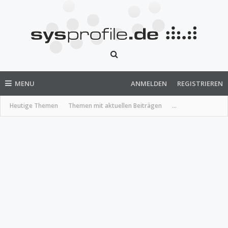
MENU
ANMELDEN
REGISTRIEREN
Heutige Themen
Themen mit aktuellen Beiträgen
...