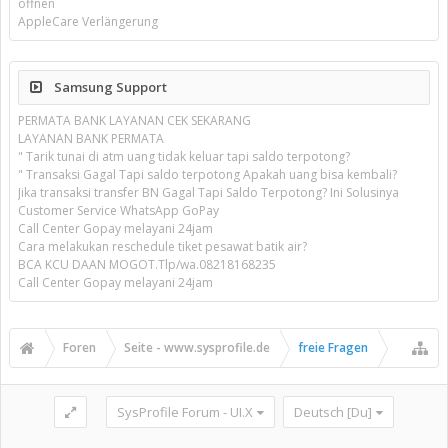
öffnen
AppleCare Verlängerung
Samsung Support
PERMATA BANK LAYANAN CEK SEKARANG
LAYANAN BANK PERMATA
" Tarik tunai di atm uang tidak keluar tapi saldo terpotong?
" Transaksi Gagal Tapi saldo terpotong Apakah uang bisa kembali?
Jika transaksi transfer BN Gagal Tapi Saldo Terpotong? Ini Solusinya
Customer Service WhatsApp GoPay
Call Center Gopay melayani 24jam
Cara melakukan reschedule tiket pesawat batik air?
BCA KCU DAAN MOGOT.Tlp/wa.08218168235
Call Center Gopay melayani 24jam
Foren
Seite - www.sysprofile.de
freie Fragen
SysProfile Forum - UI.X
Deutsch [Du]