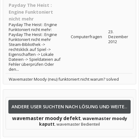
Payday The Heist :
Engine Funktoniert
nicht mehr
Payday The Heist : Engine
Funktoniert nicht mehr:
23.
Payday The Heist : Engine
Computerfragen
Dezember
Funktoniert nicht mehr
2012
Steam-Bibliothek ->
rechtsklick auf Spiel ->
Eigenschaften -> Lokale
Dateien -> Spieldateien auf
Fehler überprüfen Oder
den...
Wavemaster Moody (neu) funktoniert nicht warum? solved
ANDERE USER SUCHTEN NACH LÖSUNG UND WEITEREN INFOS NACH:
wavemaster moody defekt
wavemaster moody
,
kaputt
wavemaster Bedienteil
,