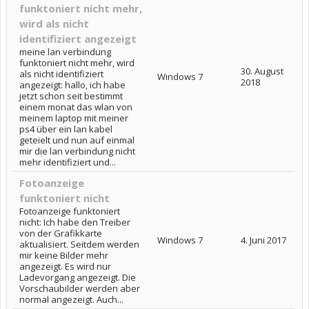
funktoniert nicht mehr,
wird als nicht
identifiziert angezeigt
meine lan verbindung
funktoniert nicht mehr, wird
30. August
als nicht identifiziert
Windows 7
2018
angezeigt: hallo, ich habe
jetzt schon seit bestimmt
einem monat das wlan von
meinem laptop mit meiner
ps4 über ein lan kabel
geteielt und nun auf einmal
mir die lan verbindung nicht
mehr identifiziert und...
Fotoanzeige
funktoniert nicht
Fotoanzeige funktoniert
nicht: Ich habe den Treiber
von der Grafikkarte
Windows 7
4. Juni 2017
aktualisiert. Seitdem werden
mir keine Bilder mehr
angezeigt. Es wird nur
Ladevorgang angezeigt. Die
Vorschaubilder werden aber
normal angezeigt. Auch...