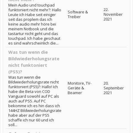
Mein Audio und touchpad
22.
funktoniert nicht mehr?: Hallo
Software &
November
Leute ich Habe seit einiger
Treiber
2021
seit das proplem das ich
keine audio mehr höre bei
meinem Notbook und die
tastartur nicht geht und das
touchpad. Ich habe geschaut
es sind wahrscheinlich die...
Was tun wenn die
Bildwiederholungsrate
nicht funktoniert
(PS5)?
Was tun wenn die
Bildwiederholungsrate nicht
Monitore, TV-
20.
funktoniert (PS5)?: Hallo! Ich
Geräte &
September
habe die Beta von COD
Beamer
2021
Vanguard sowohl auf PC als
auch auf PS5. Auf PC
bekomme ich es hin dass ich
144HZ Bildwiederholungsrate
habe aber auf der PS5
schaffe ich nur 60 und ich
soll...