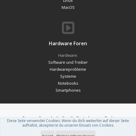
Linux
MacOS
Hardware Foren
Hardware:
Software und Treiber
Hardwareprobleme
Systeme
Notebooks
Smartphones
Forum software by XenForo™
-
Deutsch von xenDach
Diese Seite verwendet Cookies. Wenn du dich weiterhin auf dieser Seite
Theme designed by
ThemeHouse
.
aufhältst, akzeptierst du unseren Einsatz von Cookies.
Accept
Weitere Informationen