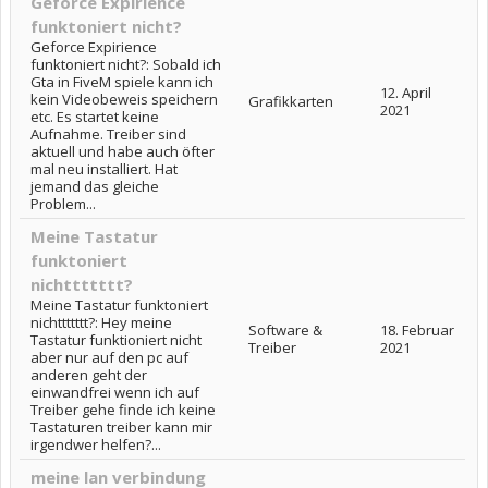
Geforce Expirience
funktoniert nicht?
Geforce Expirience
funktoniert nicht?: Sobald ich
Gta in FiveM spiele kann ich
12. April
kein Videobeweis speichern
Grafikkarten
2021
etc. Es startet keine
Aufnahme. Treiber sind
aktuell und habe auch öfter
mal neu installiert. Hat
jemand das gleiche
Problem...
Meine Tastatur
funktoniert
nichttttttt?
Meine Tastatur funktoniert
nichttttttt?: Hey meine
Software &
18. Februar
Tastatur funktioniert nicht
Treiber
2021
aber nur auf den pc auf
anderen geht der
einwandfrei wenn ich auf
Treiber gehe finde ich keine
Tastaturen treiber kann mir
irgendwer helfen?...
meine lan verbindung