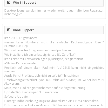
Win 11 Support
Desktop Icons werden immer wieder weiß, dauerhafte Icon Reparatur
nicht möglich
XboX Support
iPad 7 iOS 18 gewünscht
warum kann Numbers nicht die einfache Rechenaufgabe lösen?
(summe(B3:B92))
Windowbasiertes Programm auf dem Ipad nutzen
Wie installiere ich ein selbst-signiertes SSL-Zertifikat?
iPad Leiste mit Textvorschlägen (QuickType) reagiert nicht
eSIM im iPad verwenden
Postfach auf einem alten iPad mini (os12.5.2) kann nicht eingerichtet
werden
Apple Pencil Pro lässt sich nicht zu „Wo ist?“ hinzufügen
Geschwindigkeitsverlust (von 800 Mbit auf 50Mbit) im WLAN bei VPN
Aktivierung
Moin, mein iPad reagiert nicht mehr auf die fingersteuerung
Update 26.5.2 eines ipad 3. Generation
Software-Update
Hintergrundbeleuchtung Magic Keyboard iPad Air 11’’ M4 einschalten?
Dokumente über Links zu Microsoft365 lassen sich in iPad u. iPhone nicht