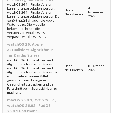
watchOS 26.1 – Finale Version
4.
kann heruntergeladen werden:
User-
November
watchOS 26.1 – Finale Version
Neuigkeiten
2025
kann heruntergeladen werden Da
gehört natürlich auch die Apple
Watch dazu. Die Modelle
bekommen heute die finale
Version von watchOS 26.1
verpasst. watchOS 26.1 –...
watchOS 26: Apple
aktualisiert Algorithmus
für Cardiofitness
watchOS 26: Apple aktualisiert
Algorithmus für Cardiofitness:
User-
8. Oktober
watchOS 26: Apple aktualisiert
Neuigkeiten
2025
Algorithmus für Cardiofitness Sie
ist für viele zu einem Mittel
geworden, um die eigene
Gesundheit zu tracken und den
Fortschritt beim Sport sichtbar zu
machen....
macOS 26.0.1, tvOS 26.01,
watchOS 26.02, iPadOS
26.0.1 und mehr