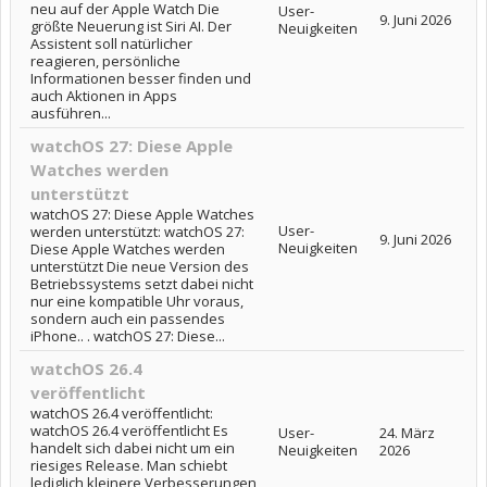
neu auf der Apple Watch Die
User-
9. Juni 2026
größte Neuerung ist Siri AI. Der
Neuigkeiten
Assistent soll natürlicher
reagieren, persönliche
Informationen besser finden und
auch Aktionen in Apps
ausführen...
watchOS 27: Diese Apple
Watches werden
unterstützt
watchOS 27: Diese Apple Watches
User-
werden unterstützt: watchOS 27:
9. Juni 2026
Neuigkeiten
Diese Apple Watches werden
unterstützt Die neue Version des
Betriebssystems setzt dabei nicht
nur eine kompatible Uhr voraus,
sondern auch ein passendes
iPhone.. . watchOS 27: Diese...
watchOS 26.4
veröffentlicht
watchOS 26.4 veröffentlicht:
watchOS 26.4 veröffentlicht Es
User-
24. März
handelt sich dabei nicht um ein
Neuigkeiten
2026
riesiges Release. Man schiebt
lediglich kleinere Verbesserungen