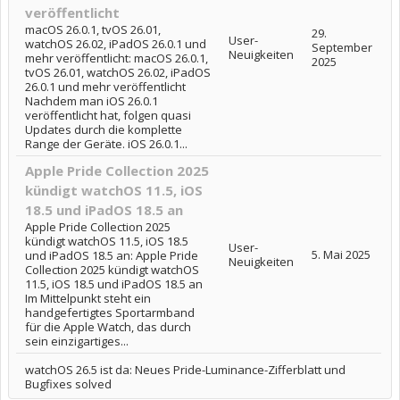
veröffentlicht
macOS 26.0.1, tvOS 26.01,
29.
User-
watchOS 26.02, iPadOS 26.0.1 und
September
Neuigkeiten
mehr veröffentlicht: macOS 26.0.1,
2025
tvOS 26.01, watchOS 26.02, iPadOS
26.0.1 und mehr veröffentlicht
Nachdem man iOS 26.0.1
veröffentlicht hat, folgen quasi
Updates durch die komplette
Range der Geräte. iOS 26.0.1...
Apple Pride Collection 2025
kündigt watchOS 11.5, iOS
18.5 und iPadOS 18.5 an
Apple Pride Collection 2025
kündigt watchOS 11.5, iOS 18.5
User-
5. Mai 2025
und iPadOS 18.5 an: Apple Pride
Neuigkeiten
Collection 2025 kündigt watchOS
11.5, iOS 18.5 und iPadOS 18.5 an
Im Mittelpunkt steht ein
handgefertigtes Sportarmband
für die Apple Watch, das durch
sein einzigartiges...
watchOS 26.5 ist da: Neues Pride-Luminance-Zifferblatt und
Bugfixes solved