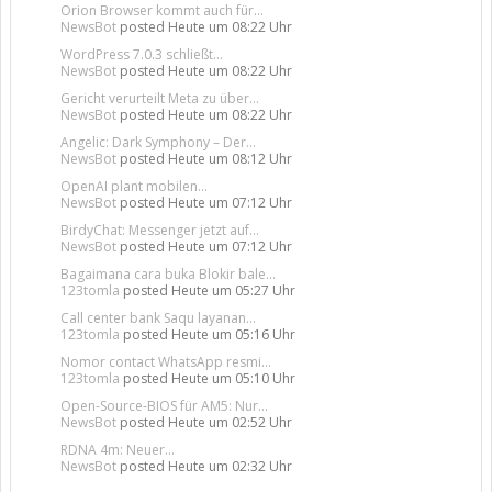
Orion Browser kommt auch für...
NewsBot
posted
Heute um 08:22 Uhr
WordPress 7.0.3 schließt...
NewsBot
posted
Heute um 08:22 Uhr
Gericht verurteilt Meta zu über...
NewsBot
posted
Heute um 08:22 Uhr
Angelic: Dark Symphony – Der...
NewsBot
posted
Heute um 08:12 Uhr
OpenAI plant mobilen...
NewsBot
posted
Heute um 07:12 Uhr
BirdyChat: Messenger jetzt auf...
NewsBot
posted
Heute um 07:12 Uhr
Bagaimana cara buka Blokir bale...
123tomla
posted
Heute um 05:27 Uhr
Call center bank Saqu layanan...
123tomla
posted
Heute um 05:16 Uhr
Nomor contact WhatsApp resmi...
123tomla
posted
Heute um 05:10 Uhr
Open-Source-BIOS für AM5: Nur...
NewsBot
posted
Heute um 02:52 Uhr
RDNA 4m: Neuer...
NewsBot
posted
Heute um 02:32 Uhr