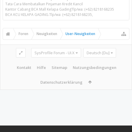
Tata Cara Membatalkan Pinjaman Kredit Kancil
Kantor Cabang BCA Mall Kelapa GadingTlp/wa: (+62) 8218168235
BCA KCU KELAPA GADING.Tlp/wa: (+62) 8218168235,
Foren
Neuigkeiten
User-Neuigkeiten
SysProfile Forum - UI.X
Deutsch [Du]
Kontakt
Hilfe
Sitemap
Nutzungsbedingungen
Datenschutzerklärung