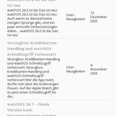
ist neu
watchOS 26.2 ist da: Das ist neu:
12.
watchOS 26.2 ist da: Das ist neu
User-
Dezember
Auch wenn es diesmal keine
Neuigkeiten
2025
riesigen Sprünge gibt, sind ein
paar sinnvolle Verbesserungen
dabei.. . watchOS 26.2 ist da: Das
ist neu
Strongbox: Kreditkarten-
Handling und watchOS-
Schnellzugriff verbessert
Strongbox: Kreditkarten-Handling
und watchOS-Schnellzugriff
4.
User-
verbessert: Strongbox:
November
Neuigkeiten
Kreditkarten-Handling und
2025
watchOS-Schnellzugriff
verbessert Wer die App nutzt,
dürfte sich über die Änderungen
freuen. Auf der Apple Watch gibt
es jetzt einen Schnellzugriff für
die...
watchOS 26.1 – Finale
Version kann
heruntergeladen werden