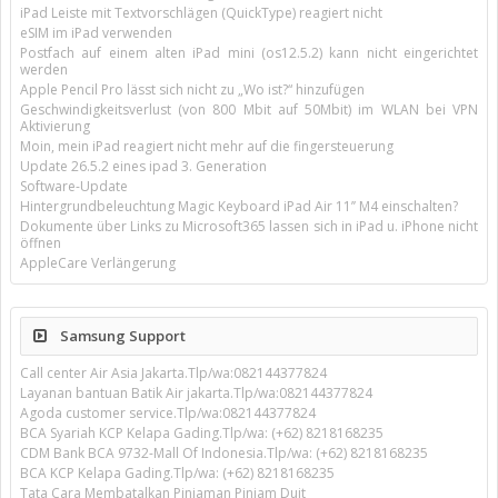
iPad Leiste mit Textvorschlägen (QuickType) reagiert nicht
eSIM im iPad verwenden
Postfach auf einem alten iPad mini (os12.5.2) kann nicht eingerichtet
werden
Apple Pencil Pro lässt sich nicht zu „Wo ist?“ hinzufügen
Geschwindigkeitsverlust (von 800 Mbit auf 50Mbit) im WLAN bei VPN
Aktivierung
Moin, mein iPad reagiert nicht mehr auf die fingersteuerung
Update 26.5.2 eines ipad 3. Generation
Software-Update
Hintergrundbeleuchtung Magic Keyboard iPad Air 11’’ M4 einschalten?
Dokumente über Links zu Microsoft365 lassen sich in iPad u. iPhone nicht
öffnen
AppleCare Verlängerung
Samsung Support
Call center Air Asia Jakarta.Tlp/wa:082144377824
Layanan bantuan Batik Air jakarta.Tlp/wa:082144377824
Agoda customer service.Tlp/wa:082144377824
BCA Syariah KCP Kelapa Gading.Tlp/wa: (+62) 8218168235
CDM Bank BCA 9732-Mall Of Indonesia.Tlp/wa: (+62) 8218168235
BCA KCP Kelapa Gading.Tlp/wa: (+62) 8218168235
Tata Cara Membatalkan Pinjaman Pinjam Duit