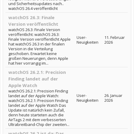
und Sicherheitsupdates nach..
watchOS 26.4 veröffentlicht
watchOS 26.3: Finale
Version veröffentlicht
watchOS 26.3: Finale Version
veröffentlicht: watchOS 26.3:
User-
11. Februar
Finale Version veröffentlicht Apple
Neuigkeiten
2026
hat watchOS 26.3 in der finalen
Version in die Verteilung
geschoben. Erwartet keine
großen Neuerungen, denn Apple
hat hier vorrangig im...
watchOS 26.2.1: Precision
Finding landet auf der
Apple Watch
watchOS 26.2.1: Precision Finding
User-
26. Januar
landet auf der Apple Watch:
Neuigkeiten
2026
watchOS 26.2.1: Precision Finding
landet auf der Apple Watch Das
Update ist natürlich kein Zufall,
denn heute starteten auch die
AirTags 2 mit dem verbesserten
Ultrabreitband-Chip der zweiten...
watchOS 26.2 ist da: Das