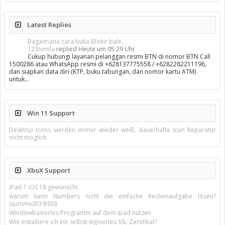
Latest Replies
Bagaimana cara buka Blokir bale...
123tomla
replied
Heute um 05:29 Uhr
Cukup hubungi layanan pelanggan resmi BTN di nomor BTN Call
1500286 atau WhatsApp resmi di +628137775558 / +6282282211196,
dan siapkan data diri (KTP, buku tabungan, dan nomor kartu ATM)
untuk…
Win 11 Support
Desktop Icons werden immer wieder weiß, dauerhafte Icon Reparatur
nicht möglich
XboX Support
iPad 7 iOS 18 gewünscht
warum kann Numbers nicht die einfache Rechenaufgabe lösen?
(summe(B3:B92))
Windowbasiertes Programm auf dem Ipad nutzen
Wie installiere ich ein selbst-signiertes SSL-Zertifikat?