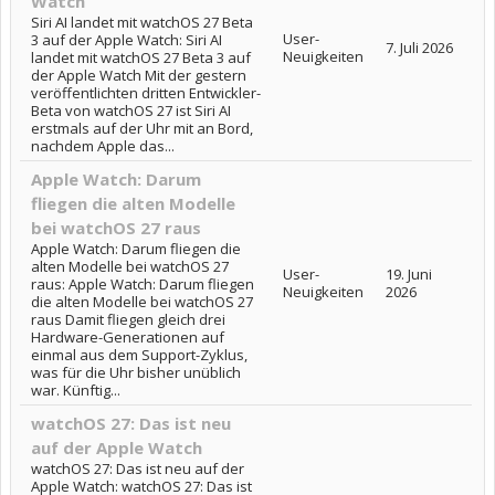
Watch
Siri AI landet mit watchOS 27 Beta
User-
3 auf der Apple Watch: Siri AI
7. Juli 2026
Neuigkeiten
landet mit watchOS 27 Beta 3 auf
der Apple Watch Mit der gestern
veröffentlichten dritten Entwickler-
Beta von watchOS 27 ist Siri AI
erstmals auf der Uhr mit an Bord,
nachdem Apple das...
Apple Watch: Darum
fliegen die alten Modelle
bei watchOS 27 raus
Apple Watch: Darum fliegen die
alten Modelle bei watchOS 27
User-
19. Juni
raus: Apple Watch: Darum fliegen
Neuigkeiten
2026
die alten Modelle bei watchOS 27
raus Damit fliegen gleich drei
Hardware-Generationen auf
einmal aus dem Support-Zyklus,
was für die Uhr bisher unüblich
war. Künftig...
watchOS 27: Das ist neu
auf der Apple Watch
watchOS 27: Das ist neu auf der
Apple Watch: watchOS 27: Das ist