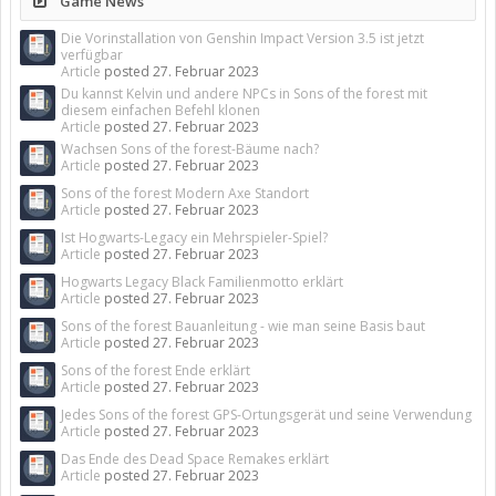
Game News
Die Vorinstallation von Genshin Impact Version 3.5 ist jetzt
verfügbar
Article
posted
27. Februar 2023
Du kannst Kelvin und andere NPCs in Sons of the forest mit
diesem einfachen Befehl klonen
Article
posted
27. Februar 2023
Wachsen Sons of the forest-Bäume nach?
Article
posted
27. Februar 2023
Sons of the forest Modern Axe Standort
Article
posted
27. Februar 2023
Ist Hogwarts-Legacy ein Mehrspieler-Spiel?
Article
posted
27. Februar 2023
Hogwarts Legacy Black Familienmotto erklärt
Article
posted
27. Februar 2023
Sons of the forest Bauanleitung - wie man seine Basis baut
Article
posted
27. Februar 2023
Sons of the forest Ende erklärt
Article
posted
27. Februar 2023
Jedes Sons of the forest GPS-Ortungsgerät und seine Verwendung
Article
posted
27. Februar 2023
Das Ende des Dead Space Remakes erklärt
Article
posted
27. Februar 2023