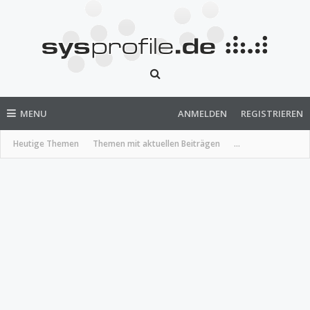
MENU
ANMELDEN
REGISTRIEREN
Heutige Themen
Themen mit aktuellen Beiträgen
...