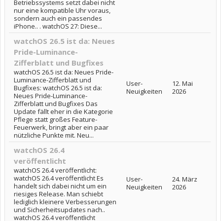
Betriebssystems setzt dabei nicht
nur eine kompatible Uhr voraus,
sondern auch ein passendes
iPhone.. . watchOS 27: Diese...
watchOS 26.5 ist da: Neues
Pride-Luminance-
Zifferblatt und Bugfixes
watchOS 26.5 ist da: Neues Pride-
Luminance-Zifferblatt und
User-
12. Mai
Bugfixes: watchOS 26.5 ist da:
Neuigkeiten
2026
Neues Pride-Luminance-
Zifferblatt und Bugfixes Das
Update fällt eher in die Kategorie
Pflege statt großes Feature-
Feuerwerk, bringt aber ein paar
nützliche Punkte mit. Neu...
watchOS 26.4
veröffentlicht
watchOS 26.4 veröffentlicht:
watchOS 26.4 veröffentlicht Es
User-
24. März
handelt sich dabei nicht um ein
Neuigkeiten
2026
riesiges Release. Man schiebt
lediglich kleinere Verbesserungen
und Sicherheitsupdates nach..
watchOS 26.4 veröffentlicht