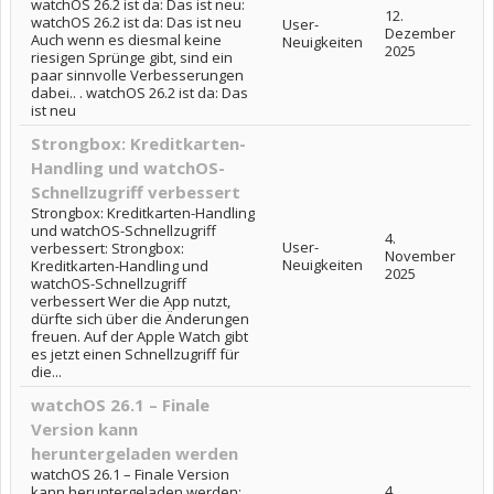
watchOS 26.2 ist da: Das ist neu:
12.
watchOS 26.2 ist da: Das ist neu
User-
Dezember
Auch wenn es diesmal keine
Neuigkeiten
2025
riesigen Sprünge gibt, sind ein
paar sinnvolle Verbesserungen
dabei.. . watchOS 26.2 ist da: Das
ist neu
Strongbox: Kreditkarten-
Handling und watchOS-
Schnellzugriff verbessert
Strongbox: Kreditkarten-Handling
und watchOS-Schnellzugriff
4.
User-
verbessert: Strongbox:
November
Neuigkeiten
Kreditkarten-Handling und
2025
watchOS-Schnellzugriff
verbessert Wer die App nutzt,
dürfte sich über die Änderungen
freuen. Auf der Apple Watch gibt
es jetzt einen Schnellzugriff für
die...
watchOS 26.1 – Finale
Version kann
heruntergeladen werden
watchOS 26.1 – Finale Version
4.
kann heruntergeladen werden: