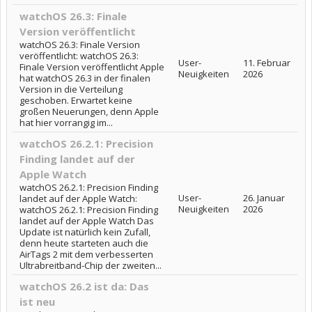
watchOS 26.3: Finale
Version veröffentlicht
watchOS 26.3: Finale Version
veröffentlicht: watchOS 26.3:
User-
11. Februar
Finale Version veröffentlicht Apple
Neuigkeiten
2026
hat watchOS 26.3 in der finalen
Version in die Verteilung
geschoben. Erwartet keine
großen Neuerungen, denn Apple
hat hier vorrangig im...
watchOS 26.2.1: Precision
Finding landet auf der
Apple Watch
watchOS 26.2.1: Precision Finding
User-
26. Januar
landet auf der Apple Watch:
Neuigkeiten
2026
watchOS 26.2.1: Precision Finding
landet auf der Apple Watch Das
Update ist natürlich kein Zufall,
denn heute starteten auch die
AirTags 2 mit dem verbesserten
Ultrabreitband-Chip der zweiten...
watchOS 26.2 ist da: Das
ist neu