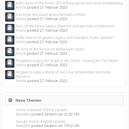
Jedes Sons of the forest GPS-Ortungsgerät und seine Verwendung
Article
posted
27. Februar 2023
Das Ende des Dead Space Remakes erklärt
Article
posted
27. Februar 2023
Sons of the forest katana Standort und wie man es bekommt
Article
posted
27. Februar 2023
Sollte man in Hogwarts Legacy eine Fwooper-Feder stehlen?
Article
posted
27. Februar 2023
Ist Sons of the forest ein Multiplayer-Spiel?
Article
posted
27. Februar 2023
Hogwarts Legacy Ein Vogel in der Hand - Lösung des Türrätsels
Article
posted
27. Februar 2023
Hogwarts Legacy Ghost of our Love Schwimmkerzen Karte
Standort
Article
posted
27. Februar 2023
Neue Themen
Home Assistant 2026.8: Update...
NewsBot
posted
Gestern um 22:02 Uhr
Google Home: August-Update...
NewsBot
posted
Gestern um 19:52 Uhr