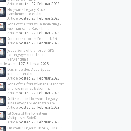
Article
posted
27. Februar 2023
Hogwarts Legacy Black
Familienmotto erklärt
Article
posted
27. Februar 2023
Sons of the forest Bauanleitung -
wie man seine Basis baut
Article
posted
27. Februar 2023
Sons of the forest Ende erklärt
Article
posted
27. Februar 2023
Jedes Sons of the forest GPS-
Ortungsgerät und seine
Verwendung
ticle
posted
27. Februar 2023
Das Ende des Dead Space
Remakes erklärt
Article
posted
27. Februar 2023
Sons of the forest katana Standort
und wie man es bekommt
Article
posted
27. Februar 2023
Sollte man in Hogwarts Legacy
eine Fwooper-Feder stehlen?
Article
posted
27. Februar 2023
Ist Sons of the forest ein
Multiplayer-Spiel?
Article
posted
27. Februar 2023
Hogwarts Legacy Ein Vogel in der