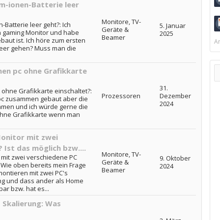
m-ionen-Batterie leer
Monitore, TV-
Batterie leer geht?: Ich
5. Januar
Geräte &
n gaming Monitor und habe
2025
Beamer
baut ist. Ich höre zum ersten
Ar
 leer gehen? Muss man die
en pc ohne Grafikkarte
31.
ohne Grafikkarte einschaltet?:
Prozessoren
Dezember
 pc zusammen gebaut aber die
2024
ommen und ich würde gerne die
 ohne Grafikkarte wenn man
Monitor mit zwei
 Ist das möglich bzw....
Monitore, TV-
 mit zwei verschiedene PC
9. Oktober
Geräte &
.: Wie oben bereits mein Frage
2024
Beamer
ontieren mit zwei PC's
ing und dass ander als Home
ar bzw. hat es...
 Skalierung: Was