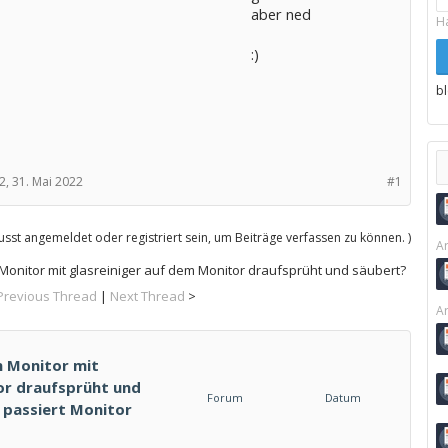
aber ned
H
:)
b
2,
31. Mai 2022
#1
sst angemeldet oder registriert sein, um Beiträge verfassen zu können. )
Ar
onitor mit glasreiniger auf dem Monitor draufsprüht und säubert?
Previous Thread
|
Next Thread
>
Ar
n Monitor mit
or draufsprüht und
Forum
Datum
- passiert Monitor