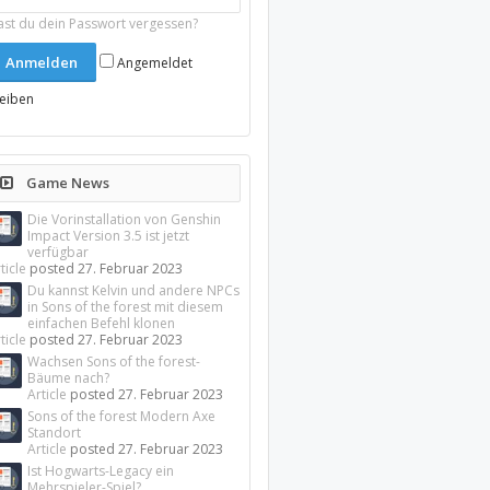
ast du dein Passwort vergessen?
Angemeldet
leiben
Game News
Die Vorinstallation von Genshin
Impact Version 3.5 ist jetzt
verfügbar
ticle
posted
27. Februar 2023
Du kannst Kelvin und andere NPCs
in Sons of the forest mit diesem
einfachen Befehl klonen
ticle
posted
27. Februar 2023
Wachsen Sons of the forest-
Bäume nach?
Article
posted
27. Februar 2023
Sons of the forest Modern Axe
Standort
Article
posted
27. Februar 2023
Ist Hogwarts-Legacy ein
Mehrspieler-Spiel?