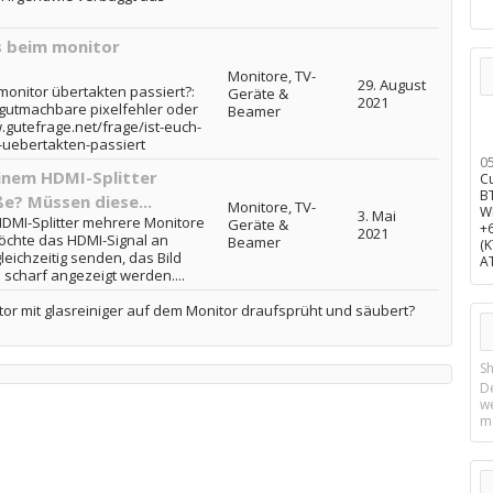
s beim monitor
Monitore, TV-
29. August
monitor übertakten passiert?:
Geräte &
2021
gutmachbare pixelfehler oder
Beamer
gutefrage.net/frage/ist-euch-
-uebertakten-passiert
0
einem HDMI-Splitter
C
B
e? Müssen diese...
Monitore, TV-
W
3. Mai
HDMI-Splitter mehrere Monitore
Geräte &
+
2021
möchte das HDMI-Signal an
Beamer
(
eichzeitig senden, das Bild
A
 scharf angezeigt werden....
or mit glasreiniger auf dem Monitor draufsprüht und säubert?
Sh
D
w
m