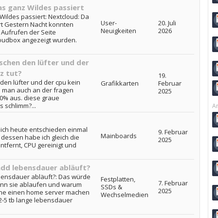
as ganz Wildes passiert
Wildes passiert: Nextcloud: Da
User-
20. Juli
rt Gestern Nacht konnten
Neuigkeiten
2026
Aufrufen der Seite
loudbox angezeigt wurden.
chen den lüfter und der
z tut?
19.
en lüfter und der cpu kein
Grafikkarten
Februar
e man auch an der fragen
2025
 0% aus. diese graue
s schlimm?...
Ar
 mich heute entschieden einmal
9. Februar
Mainboards
dessen habe ich gleich die
2025
ntfernt, CPU gereinigt und
dd lebensdauer abläuft?
bensdauer abläuft?: Das würde
Festplatten,
7. Februar
wenn sie ablaufen und warum
SSDs &
2025
rne einen home server machen
Wechselmedien
-5 tb lange lebensdauer