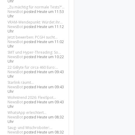
Uhr
„Zu mächtig für normale Tests?“...
NewsBot
posted
Heute um 11:53
Uhr
VRAM-Wendepunkt: Würdet ihr...
NewsBot
posted
Heute um 11:12
Uhr
Jetzt bewerben: PCGH sucht...
NewsBot
posted
Heute um 11:02
Uhr
SMT und Hyper-Threading: So...
NewsBot
posted
Heute um 10:22
Uhr
22 GiByte für circa 460 Euro:...
NewsBot
posted
Heute um 09:43
Uhr
Starlink räumt...
NewsBot
posted
Heute um 09:43
Uhr
Wohntrend 2026: FlexiSpot...
NewsBot
posted
Heute um 09:43
Uhr
WhatsApp erleichtert...
NewsBot
posted
Heute um 08:32
Uhr
Saug- und Wischroboter:...
NewsBot
posted
Heute um 08:32