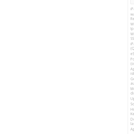
i
w
R
W
I
Wi
SS
i
(Q
e
P
(o
Ap
is
G
a
M
d
U
S
H
Ke
D
la
A