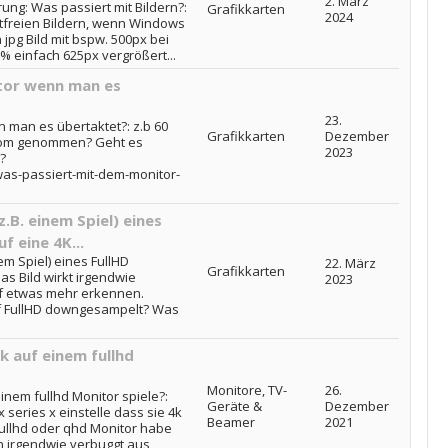
2. März
ung: Was passiert mit Bildern?:
Grafikkarten
2024
ustfreien Bildern, wenn Windows
n jpg Bild mit bspw. 500px bei
 einfach 625px vergrößert...
tor wenn man es
23.
 man es übertaktet?: z.b 60
Grafikkarten
Dezember
trom genommen? Geht es
2023
?
was-passiert-mit-dem-monitor-
.B. einem Spiel) eines
f eine 4K...
em Spiel) eines FullHD
22. März
Grafikkarten
as Bild wirkt irgendwie
2023
uf etwas mehr erkennen.
uf FullHD downgesampelt? Was
k auf einem fullhd
Monitore, TV-
26.
inem fullhd Monitor spiele?:
Geräte &
Dezember
 series x einstelle dass sie 4k
Beamer
2021
 fullhd oder qhd Monitor habe
n irgendwie verbuggt aus