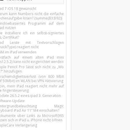
Pad 7 iOS 18 gewünscht
arum kann Numbers nicht die einfache
echenaufgabe lösen? (summe(B3:B92))
indowbasiertes Programm auf dem
pad nutzen
e installiere ich ein selbst-signiertes
L-Zertifikat?
Pad Leiste mit Textvorschlägen
uickType) reagiert nicht
SIM im iPad verwenden
ostfach auf einem alten iPad mini
s12.5.2) kann nicht eingerichtet werden
ple Pencil Pro lässt sich nicht zu „Wo
t?“ hinzufügen
eschwindigkeitsverlust (von 800 Mbit
uf 50Mbit) im WLAN bei VPN Aktivierung
oin, mein iPad reagiert nicht mehr auf
ie fingersteuerung
pdate 26.5.2 eines ipad 3. Generation
oftware-Update
intergrundbeleuchtung Magic
yboard iPad Air 11’’ M4 einschalten?
okumente über Links zu Microsoft365
ssen sich in iPad u. iPhone nicht öffnen
ppleCare Verlängerung