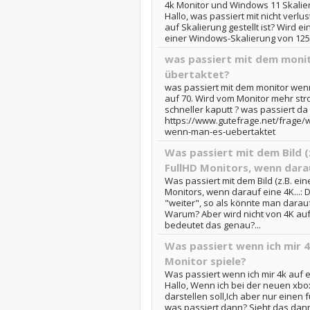
4k Monitor und Windows 11 Skalier
Hallo, was passiert mit nicht verl
auf Skalierung gestellt ist? Wird ei
einer Windows-Skalierung von 125%
was passiert mit dem moni
übertaktet?
was passiert mit dem monitor wenn
auf 70. Wird vom Monitor mehr s
schneller kaputt ? was passiert da 
https://www.gutefrage.net/frage/
wenn-man-es-uebertaktet
Was passiert mit dem Bild (z
FullHD Monitors, wenn darau
Was passiert mit dem Bild (z.B. ein
Monitors, wenn darauf eine 4K...: D
"weiter", so als könnte man dara
Warum? Aber wird nicht von 4K a
bedeutet das genau?...
Was passiert wenn ich mir 4
Monitor spiele?
Was passiert wenn ich mir 4k auf e
Hallo, Wenn ich bei der neuen xbox
darstellen soll,Ich aber nur einen
was passiert dann? Sieht das dan