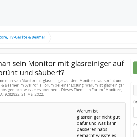
tore, TV-Geräte & Beamer
an sein Monitor mit glasreiniger auf
prüht und säubert?
enn man sein Monitor mit glasreiniger auf dem Monitor draufsprüht und
e & Beamer
im SysProfile Forum bei einer Lösung; Warum ist glasreiniger
 habs gemacht wusste es aber ned... Dieses Thema im Forum "
Monitore,
n Ali9282822,
31. Mai 2022
.
B
Warum ist
glasreiniger nicht gut
dafür und was kann
P
passieren habs
gemacht wusste es