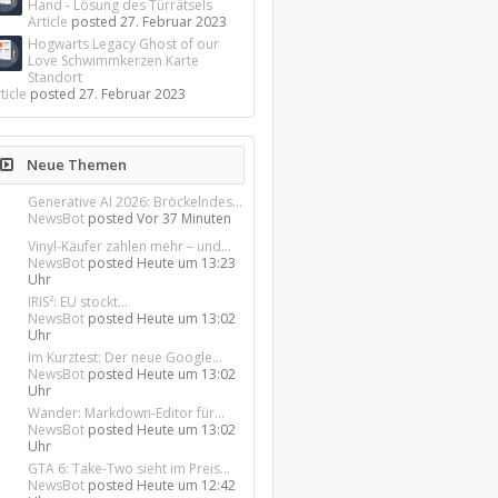
Hand - Lösung des Türrätsels
Article
posted
27. Februar 2023
Hogwarts Legacy Ghost of our
Love Schwimmkerzen Karte
Standort
ticle
posted
27. Februar 2023
Neue Themen
Generative AI 2026: Bröckelndes...
NewsBot
posted
Vor 37 Minuten
Vinyl-Käufer zahlen mehr – und...
NewsBot
posted
Heute um 13:23
Uhr
IRIS²: EU stockt...
NewsBot
posted
Heute um 13:02
Uhr
Im Kurztest: Der neue Google...
NewsBot
posted
Heute um 13:02
Uhr
Wander: Markdown-Editor für...
NewsBot
posted
Heute um 13:02
Uhr
GTA 6: Take-Two sieht im Preis...
NewsBot
posted
Heute um 12:42