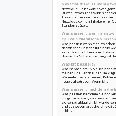
Nextcloud: Da ist wohl etw
Nextcloud: Da ist wohl etwas ganz 
ist wohl etwas ganz Wildes passie
Anwender beobachten, dass beim 
Nextcloud.com die Inhalte einer C
Stunden später...
Was passiert wenn man zwis
cpu kein chemische Substan
Was passiert wenn man zwischen d
chemische Substanz tut?: hallo wi
sehen kann, ich kenne mich damit
chemische Substanz ist weg, ist da
Was ist passiert?
Was ist passiert?: Moin, ich habe
meinen Pc zu entstauben. Im Zuge 
Wärmeleitpaste erneuert, Kühler e
neue aufgetragen. Wenn ich...
Was passiert nachdem die h
Was passiert nachdem die hdd le
ich gerne wissen, was passiert, 
sie genau ablaufen. Ich würde ge
und deswegen brauche ich große 2
hdds,...