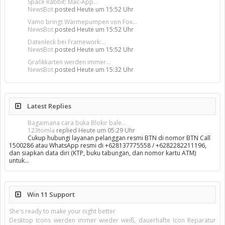
Space Rabbit: Mac-App...
NewsBot
posted
Heute um 15:52 Uhr
Vamo bringt Wärmepumpen von Fox...
NewsBot
posted
Heute um 15:52 Uhr
Datenleck bei Framework:...
NewsBot
posted
Heute um 15:52 Uhr
Grafikkarten werden immer...
NewsBot
posted
Heute um 15:32 Uhr
Latest Replies
Bagaimana cara buka Blokir bale...
123tomla
replied
Heute um 05:29 Uhr
Cukup hubungi layanan pelanggan resmi BTN di nomor BTN Call
1500286 atau WhatsApp resmi di +628137775558 / +6282282211196,
dan siapkan data diri (KTP, buku tabungan, dan nomor kartu ATM)
untuk…
Win 11 Support
She's ready to make your night better
Desktop Icons werden immer wieder weiß, dauerhafte Icon Reparatur