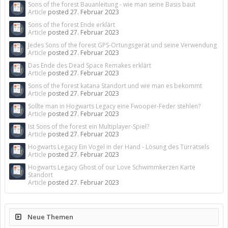
Sons of the forest Bauanleitung - wie man seine Basis baut
Article
posted
27. Februar 2023
Sons of the forest Ende erklärt
Article
posted
27. Februar 2023
Jedes Sons of the forest GPS-Ortungsgerät und seine Verwendung
Article
posted
27. Februar 2023
Das Ende des Dead Space Remakes erklärt
Article
posted
27. Februar 2023
Sons of the forest katana Standort und wie man es bekommt
Article
posted
27. Februar 2023
Sollte man in Hogwarts Legacy eine Fwooper-Feder stehlen?
Article
posted
27. Februar 2023
Ist Sons of the forest ein Multiplayer-Spiel?
Article
posted
27. Februar 2023
Hogwarts Legacy Ein Vogel in der Hand - Lösung des Türrätsels
Article
posted
27. Februar 2023
Hogwarts Legacy Ghost of our Love Schwimmkerzen Karte
Standort
Article
posted
27. Februar 2023
Neue Themen