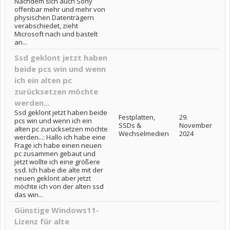
Nachdem sich auch Sony
offenbar mehr und mehr von
physischen Datenträgern
verabschiedet, zieht
Microsoft nach und bastelt
an...
Ssd geklont jetzt haben
beide pcs win und wenn
ich ein alten pc
zurücksetzen möchte
werden...
Ssd geklont jetzt haben beide
Festplatten,
29.
pcs win und wenn ich ein
SSDs &
November
alten pc zurücksetzen möchte
Wechselmedien
2024
werden...: Hallo ich habe eine
Frage ich habe einen neuen
pc zusammen gebaut und
jetzt wollte ich eine größere
ssd. Ich habe die alte mit der
neuen geklont aber jetzt
möchte ich von der alten ssd
das win...
Günstige Windows11-
Lizenz für alte