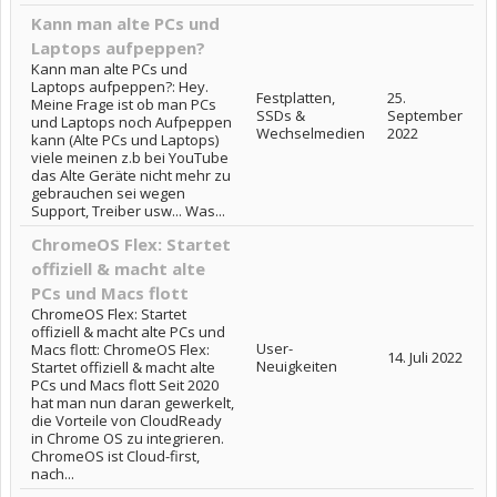
Kann man alte PCs und
Laptops aufpeppen?
Kann man alte PCs und
Laptops aufpeppen?: Hey.
Festplatten,
25.
Meine Frage ist ob man PCs
SSDs &
September
und Laptops noch Aufpeppen
Wechselmedien
2022
kann (Alte PCs und Laptops)
viele meinen z.b bei YouTube
das Alte Geräte nicht mehr zu
gebrauchen sei wegen
Support, Treiber usw... Was...
ChromeOS Flex: Startet
offiziell & macht alte
PCs und Macs flott
ChromeOS Flex: Startet
offiziell & macht alte PCs und
User-
Macs flott: ChromeOS Flex:
14. Juli 2022
Neuigkeiten
Startet offiziell & macht alte
PCs und Macs flott Seit 2020
hat man nun daran gewerkelt,
die Vorteile von CloudReady
in Chrome OS zu integrieren.
ChromeOS ist Cloud-first,
nach...