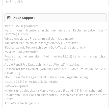
nicht möglich
XboX Support
iPad 7 iOS 18 gewünscht
warum kann Numbers nicht die einfache Rechenaufgabe lösen?
(summe(B3:B92))
Windowbasiertes Programm auf dem Ipad nutzen
Wie installiere ich ein selbst-signiertes SSL-Zertifikat?
iPad Leiste mit Textvorschlägen (QuickType) reagiert nicht
eSIM im iPad verwenden
Postfach auf einem alten iPad mini (os12.5.2) kann nicht eingerichtet
werden
Apple Pencil Pro lässt sich nicht zu „Wo ist?“ hinzufügen
Geschwindigkeitsverlust (von 800 Mbit auf 50Mbit) im WLAN bei VPN
Aktivierung
Moin, mein iPad reagiert nicht mehr auf die fingersteuerung
Update 26.5.2 eines ipad 3. Generation
Software-Update
Hintergrundbeleuchtung Magic Keyboard iPad Air 11’’ M4 einschalten?
Dokumente über Links zu Microsoft365 lassen sich in iPad u. iPhone nicht
öffnen
AppleCare Verlängerung