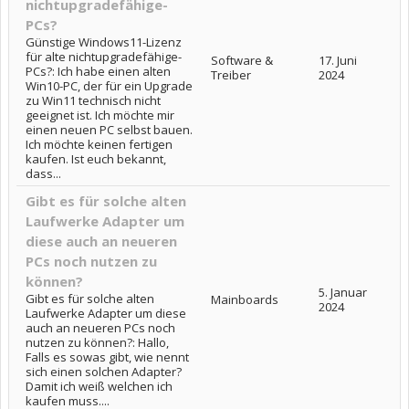
nichtupgradefähige-
PCs?
Günstige Windows11-Lizenz
für alte nichtupgradefähige-
Software &
17. Juni
PCs?: Ich habe einen alten
Treiber
2024
Win10-PC, der für ein Upgrade
zu Win11 technisch nicht
geeignet ist. Ich möchte mir
einen neuen PC selbst bauen.
Ich möchte keinen fertigen
kaufen. Ist euch bekannt,
dass...
Gibt es für solche alten
Laufwerke Adapter um
diese auch an neueren
PCs noch nutzen zu
können?
5. Januar
Gibt es für solche alten
Mainboards
2024
Laufwerke Adapter um diese
auch an neueren PCs noch
nutzen zu können?: Hallo,
Falls es sowas gibt, wie nennt
sich einen solchen Adapter?
Damit ich weiß welchen ich
kaufen muss....