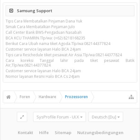
Samsung Support
Tips Cara Membatalkan Pinjaman Dana Yuk
Simak Cara Membatalkan Pinjaman Julo
Call Center Bank BWS-Pengaduan Nasabah
BCA KCU THAMRIN.Tlp/wa: (+62) 8218168235
Berikut Cara Ubah nama tiket Agoda.Tlp/wa:082144377824
Customer service layanan Halo BCA 24jam
Tips cara Reschedule tiket pesawat Air Asia.Tlp/wa:082144377824
Cara koreksi Tanggal lahir pada tiket pesawat Batik
Air,Tlp/wa:082144377824
Customer service layanan Halo BCA 24jam
Nomor layanan Resmi Halo BCA Cs 24Jam
Foren
Hardware
Prozessoren
SysProfile Forum - UI.X
Deutsch [Du]
Kontakt
Hilfe
Sitemap
Nutzungsbedingungen