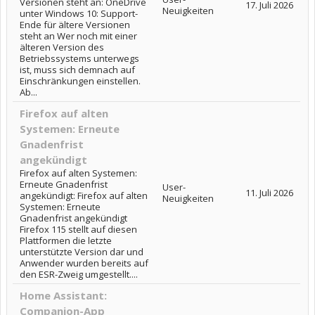
Versionen steht an: OneDrive
17. Juli 2026
Neuigkeiten
unter Windows 10: Support-
Ende für ältere Versionen
steht an Wer noch mit einer
älteren Version des
Betriebssystems unterwegs
ist, muss sich demnach auf
Einschränkungen einstellen.
Ab...
Firefox auf alten
Systemen: Erneute
Gnadenfrist
angekündigt
Firefox auf alten Systemen:
Erneute Gnadenfrist
User-
11. Juli 2026
angekündigt: Firefox auf alten
Neuigkeiten
Systemen: Erneute
Gnadenfrist angekündigt
Firefox 115 stellt auf diesen
Plattformen die letzte
unterstützte Version dar und
Anwender wurden bereits auf
den ESR-Zweig umgestellt....
Home Assistant:
Companion-App