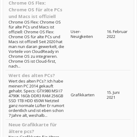
Chrome OS Flex:
Chrome OS für alte PCs
und Macs ist offiziell
Chrome OS Flex: Chrome OS
für alte PCs und Macs ist
User-
16. Februar
offiziell: Chrome OS Flex:
Neuigkeiten
2022
Chrome OS für alte PCs und
Macs ist offiziell Seit 2020 hat
man nun daran gewerkelt, die
Vorteile von CloudReady in
Chrome OS zu integrieren.
Chrome OS ist Cloud-first,
nach...
Wert des alten PCs?
Wert des alten PCs?: Ich habe
meinen PC 2014 gekauft
gehabt. Specs: GTX980 MSI I7
15. Juni
Grafikkarten
4790K 16Gb DDR3 RAM 256GB
2021
SSD 1TB HDD 650W Netzteil
ganz normale Lüfter Er rumort
ordentlich und ist eben schon
7 Jahre alt, weshalb...
Neue Grafikkarte für
ältere pcs?