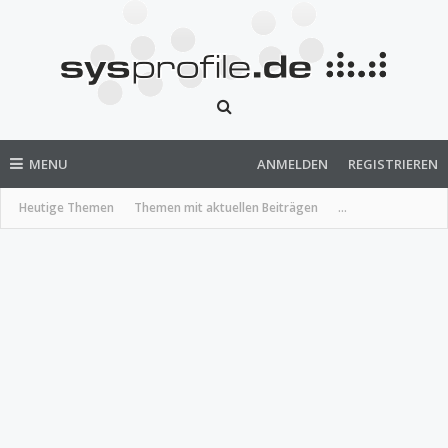
MENU
ANMELDEN
REGISTRIEREN
Heutige Themen
Themen mit aktuellen Beiträgen
...