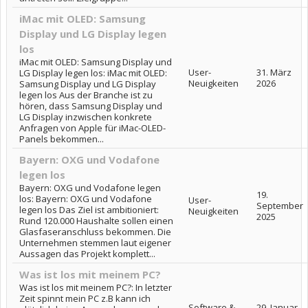
iMac mit OLED: Samsung
Display und LG Display legen
los
iMac mit OLED: Samsung Display und
User-
31. März
LG Display legen los: iMac mit OLED:
Neuigkeiten
2026
Samsung Display und LG Display
legen los Aus der Branche ist zu
hören, dass Samsung Display und
LG Display inzwischen konkrete
Anfragen von Apple für iMac-OLED-
Panels bekommen...
Bayern: OXG und Vodafone
legen los
Bayern: OXG und Vodafone legen
19.
los: Bayern: OXG und Vodafone
User-
September
legen los Das Ziel ist ambitioniert:
Neuigkeiten
2025
Rund 120.000 Haushalte sollen einen
Glasfaseranschluss bekommen. Die
Unternehmen stemmen laut eigener
Aussagen das Projekt komplett...
Was ist los mit meinem PC?
Was ist los mit meinem PC?: In letzter
Zeit spinnt mein PC z.B kann ich
Software &
29. Januar