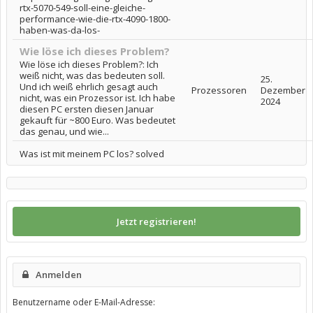
rtx-5070-549-soll-eine-gleiche-
performance-wie-die-rtx-4090-1800-
haben-was-da-los-
Wie löse ich dieses Problem?
Wie löse ich dieses Problem?: Ich
weiß nicht, was das bedeuten soll.
25.
Und ich weiß ehrlich gesagt auch
Prozessoren
Dezember
nicht, was ein Prozessor ist. Ich habe
2024
diesen PC ersten diesen Januar
gekauft für ~800 Euro. Was bedeutet
das genau, und wie...
Was ist mit meinem PC los? solved
Jetzt registrieren!
Anmelden
Benutzername oder E-Mail-Adresse: