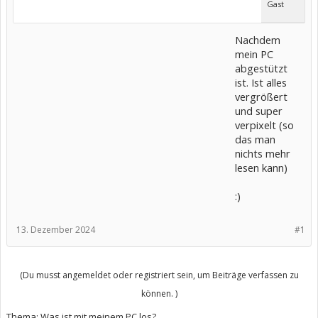
Gast
Nachdem
mein PC
abgestützt
ist. Ist alles
vergrößert
und super
verpixelt (so
das man
nichts mehr
lesen kann)
:)
13. Dezember 2024
#1
(Du musst angemeldet oder registriert sein, um Beiträge verfassen zu
können. )
Thema:
Was ist mit meinem PC los?