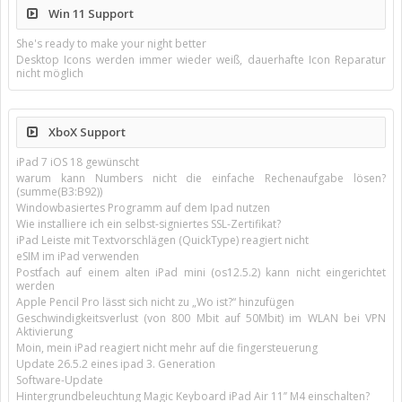
Win 11 Support
She's ready to make your night better
Desktop Icons werden immer wieder weiß, dauerhafte Icon Reparatur
nicht möglich
XboX Support
iPad 7 iOS 18 gewünscht
warum kann Numbers nicht die einfache Rechenaufgabe lösen?
(summe(B3:B92))
Windowbasiertes Programm auf dem Ipad nutzen
Wie installiere ich ein selbst-signiertes SSL-Zertifikat?
iPad Leiste mit Textvorschlägen (QuickType) reagiert nicht
eSIM im iPad verwenden
Postfach auf einem alten iPad mini (os12.5.2) kann nicht eingerichtet
werden
Apple Pencil Pro lässt sich nicht zu „Wo ist?“ hinzufügen
Geschwindigkeitsverlust (von 800 Mbit auf 50Mbit) im WLAN bei VPN
Aktivierung
Moin, mein iPad reagiert nicht mehr auf die fingersteuerung
Update 26.5.2 eines ipad 3. Generation
Software-Update
Hintergrundbeleuchtung Magic Keyboard iPad Air 11’’ M4 einschalten?