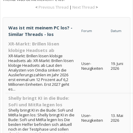
<
Previous Thread
|
Next Thread
>
Was ist mit meinem PC los? -
Forum
Datum
Similar Threads - los
XR-Markt: Brillen lösen
klobige Headsets ab
XR-Markt: Brillen lösen klobige
Headsets ab: XR-Markt: Brillen lösen
User-
19. Juni
klobige Headsets ab Laut den
Neuigkeiten
2026
Analysten von Omdia sinken die
Auslieferungszahlen im Jahr 2026
erst einmal um 12 Prozent auf 6,2
Millionen Einheiten. Erst 2027 geht
es...
Shelly bringt KI in die Bude:
SoFi und MitRa legen los
Shelly bringt KI in die Bude: SoFi und
MitRa legen los: Shelly bringt KI in die
User-
13. Mai
Bude: SoFi und MitRa legen los Die
Neuigkeiten
2026
beiden Helfer befinden sich aktuell
noch in der Testphase und sollen