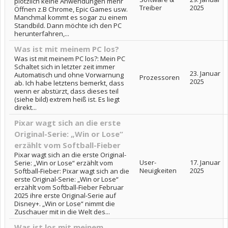
plötzlich keine Anwendungen mehr
Treiber
2025
Öffnen z.B Chrome, Epic Games usw.
Manchmal kommt es sogar zu einem
Standbild. Dann möchte ich den PC
herunterfahren,...
Was ist mit meinem PC los?
Was ist mit meinem PC los?: Mein PC
Schaltet sich in letzter zeit immer
23. Januar
Automatisch und ohne Vorwarnung
Prozessoren
2025
ab. Ich habe letztens bemerkt, dass
wenn er abstürzt, dass dieses teil
(siehe bild) extrem heiß ist. Es liegt
direkt...
Pixar wagt sich an die erste
Original-Serie: „Win or Lose“
erzählt vom Softball-Fieber
Pixar wagt sich an die erste Original-
User-
17. Januar
Serie: „Win or Lose“ erzählt vom
Neuigkeiten
2025
Softball-Fieber: Pixar wagt sich an die
erste Original-Serie: „Win or Lose“
erzählt vom Softball-Fieber Februar
2025 ihre erste Original-Serie auf
Disney+. „Win or Lose“ nimmt die
Zuschauer mit in die Welt des...
Was ist los mit meinem