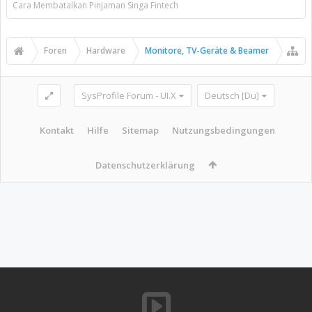
Cara Membatalkan Pinjaman Singa Fintech
Foren
Hardware
Monitore, TV-Geräte & Beamer
SysProfile Forum - UI.X
Deutsch [Du]
Kontakt
Hilfe
Sitemap
Nutzungsbedingungen
Datenschutzerklärung