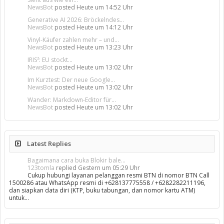
NewsBot
posted
Heute um 14:52 Uhr
Generative AI 2026: Bröckelndes...
NewsBot
posted
Heute um 14:12 Uhr
Vinyl-Käufer zahlen mehr – und...
NewsBot
posted
Heute um 13:23 Uhr
IRIS²: EU stockt...
NewsBot
posted
Heute um 13:02 Uhr
Im Kurztest: Der neue Google...
NewsBot
posted
Heute um 13:02 Uhr
Wander: Markdown-Editor für...
NewsBot
posted
Heute um 13:02 Uhr
Latest Replies
Bagaimana cara buka Blokir bale...
123tomla
replied
Gestern um 05:29 Uhr
Cukup hubungi layanan pelanggan resmi BTN di nomor BTN Call
1500286 atau WhatsApp resmi di +628137775558 / +6282282211196,
dan siapkan data diri (KTP, buku tabungan, dan nomor kartu ATM)
untuk…