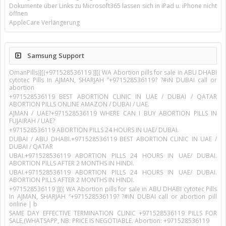
Dokumente über Links zu Microsoft365 lassen sich in iPad u. iPhone nicht
öffnen
AppleCare Verlängerung
Samsung Support
OmanPills)][(+971528536119 )][( WA Abortion pills for sale in ABU DHABI
cytotec Pills In AJMAN, SHARJAH ”+971528536119? ?#iN DUBAI call or
abortion
+971528536119 BEST ABORTION CLINIC IN UAE / DUBAI / QATAR
ABORTION PILLS ONLINE AMAZON / DUBAI / UAE.
AJMAN / UAE?+971528536119 WHERE CAN I BUY ABORTION PILLS IN
FUJAIRAH / UAE?
+971528536119 ABORTION PILLS 24 HOURS IN UAE/ DUBAI.
DUBAI / ABU DHABI.+971528536119 BEST ABORTION CLINIC IN UAE /
DUBAI / QATAR
UBAI.+971528536119 ABORTION PILLS 24 HOURS IN UAE/ DUBAI.
ABORTION PILLS AFTER 2 MONTHS IN HINDI.
UBAI.+971528536119 ABORTION PILLS 24 HOURS IN UAE/ DUBAI.
ABORTION PILLS AFTER 2 MONTHS IN HINDI.
+971528536119 )][( WA Abortion pills for sale in ABU DHABI cytotec Pills
In AJMAN, SHARJAH ”+971528536119? ?#iN DUBAI call or abortion pill
online | b
SAME DAY EFFECTIVE TERMINATION CLINIC +971528536119 PILLS FOR
SALE,(WHATSAPP, NB: PRICE IS NEGOTIABLE. Abortion: +971528536119