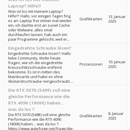
Laptop? Hilfe!?
Was ist los mit meinem Laptop?
Hilfe!?: Hallo, vor einigen Tagen fing
13. Januar
Grafikkarten
es an: Laptop fror immer mal wieder
2025
ein, ich dachte erst an zuviel Cache
oder Malware..alles xmal
durchlaufen lassen, hab auch ein
paar Programme gelöscht..weil er...
Eingedrehte Schraube lösen?
Eingedrehte Schraube lösen?: Hallo
liebe Community, Wolte heute
10. Januar
fragen, wie ich die eingedrehte
Prozessoren
2025
Kreuzschlitzschraube entfernt
bekomme. Es ist in mitten des
Mainboards und habe es ohne
Abstandsschraube reingeschraubt....
Die RTX 5070 (549€) soll eine
gleiche Performance wie die
RTX 4090 (1800€) haben…
was da los ?
8. Januar
Die RTX 5070 (549€) soll eine gleiche
Grafikkarten
2025
Performance wie die RTX 4090
(1800€) haben… was da los ?:
https://www.gutefrage.net/frage/die-