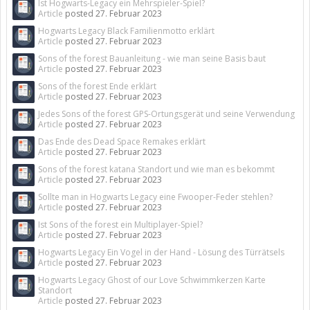
Ist Hogwarts-Legacy ein Mehrspieler-Spiel?
Article
posted
27. Februar 2023
Hogwarts Legacy Black Familienmotto erklärt
Article
posted
27. Februar 2023
Sons of the forest Bauanleitung - wie man seine Basis baut
Article
posted
27. Februar 2023
Sons of the forest Ende erklärt
Article
posted
27. Februar 2023
Jedes Sons of the forest GPS-Ortungsgerät und seine Verwendung
Article
posted
27. Februar 2023
Das Ende des Dead Space Remakes erklärt
Article
posted
27. Februar 2023
Sons of the forest katana Standort und wie man es bekommt
Article
posted
27. Februar 2023
Sollte man in Hogwarts Legacy eine Fwooper-Feder stehlen?
Article
posted
27. Februar 2023
Ist Sons of the forest ein Multiplayer-Spiel?
Article
posted
27. Februar 2023
Hogwarts Legacy Ein Vogel in der Hand - Lösung des Türrätsels
Article
posted
27. Februar 2023
Hogwarts Legacy Ghost of our Love Schwimmkerzen Karte
Standort
Article
posted
27. Februar 2023