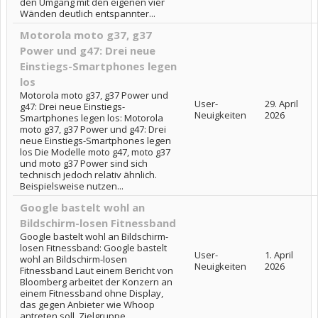
den Umgang mit den eigenen vier
Wänden deutlich entspannter...
Motorola moto g37, g37
Power und g47: Drei neue
Einstiegs-Smartphones legen
los
Motorola moto g37, g37 Power und
User-
29. April
g47: Drei neue Einstiegs-
Neuigkeiten
2026
Smartphones legen los: Motorola
moto g37, g37 Power und g47: Drei
neue Einstiegs-Smartphones legen
los Die Modelle moto g47, moto g37
und moto g37 Power sind sich
technisch jedoch relativ ähnlich.
Beispielsweise nutzen...
Google bastelt wohl an
Bildschirm-losen Fitnessband
Google bastelt wohl an Bildschirm-
losen Fitnessband: Google bastelt
User-
1. April
wohl an Bildschirm-losen
Neuigkeiten
2026
Fitnessband Laut einem Bericht von
Bloomberg arbeitet der Konzern an
einem Fitnessband ohne Display,
das gegen Anbieter wie Whoop
antreten soll. Zielgruppe...