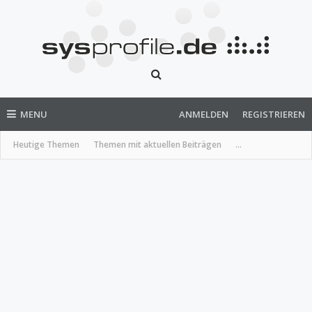
MENU
ANMELDEN
REGISTRIEREN
Heutige Themen
Themen mit aktuellen Beiträgen
...