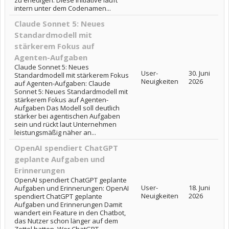
zu erledigen. Diese Initiative läuft
intern unter dem Codenamen...
Claude Sonnet 5: Neues
Standardmodell mit
stärkerem Fokus auf
Agenten-Aufgaben
Claude Sonnet 5: Neues
User-
30. Juni
Standardmodell mit stärkerem Fokus
Neuigkeiten
2026
auf Agenten-Aufgaben: Claude
Sonnet 5: Neues Standardmodell mit
stärkerem Fokus auf Agenten-
Aufgaben Das Modell soll deutlich
stärker bei agentischen Aufgaben
sein und rückt laut Unternehmen
leistungsmäßig näher an...
OpenAI spendiert ChatGPT
geplante Aufgaben und
Erinnerungen
OpenAI spendiert ChatGPT geplante
User-
18. Juni
Aufgaben und Erinnerungen: OpenAI
Neuigkeiten
2026
spendiert ChatGPT geplante
Aufgaben und Erinnerungen Damit
wandert ein Feature in den Chatbot,
das Nutzer schon länger auf dem