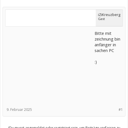
iZiKreuzberg
Gast
Bitte mit
zeichnung bin
anfänger in
sachen PC
:)
9. Februar 2025
#1
(Du musst angemeldet oder registriert sein, um Beiträge verfassen zu