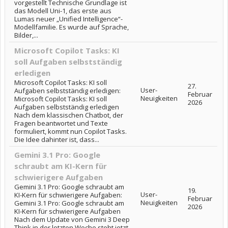
vorgestellt Technische Grundlage ist
das Modell Uni-1, das erste aus
Lumas neuer „Unified Intelligence“-
Modellfamilie. Es wurde auf Sprache,
Bilder,...
Microsoft Copilot Tasks: KI
soll Aufgaben selbstständig
erledigen
Microsoft Copilot Tasks: KI soll
27.
User-
Aufgaben selbstständig erledigen:
Februar
Neuigkeiten
Microsoft Copilot Tasks: KI soll
2026
Aufgaben selbstständig erledigen
Nach dem klassischen Chatbot, der
Fragen beantwortet und Texte
formuliert, kommt nun Copilot Tasks.
Die Idee dahinter ist, dass...
Gemini 3.1 Pro: Google
schraubt am KI-Kern für
schwierigere Aufgaben
Gemini 3.1 Pro: Google schraubt am
19.
User-
KI-Kern für schwierigere Aufgaben:
Februar
Neuigkeiten
Gemini 3.1 Pro: Google schraubt am
2026
KI-Kern für schwierigere Aufgaben
Nach dem Update von Gemini 3 Deep
Think in der letzten Woche steht jetzt