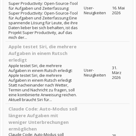
Super Productivity: Open-Source-Tool
User-
16. Mai
für Aufgaben und Zeiterfassung:
Neuigkeiten
2026
Super Productivity: Open-Source-Tool
für Aufgaben und Zeiterfassung Eine
spannende Lösung für Leute, die ihre
Daten lieber bei sich behalten, ist das
Projekt Super Productivity, auf das
mich der...
Apple testet Siri, die mehrere
Aufgaben in einem Rutsch
erledigt
Apple testet Siri, die mehrere
31.
User-
Aufgaben in einem Rutsch erledigt:
März
Neuigkeiten
Apple testet Siri, die mehrere
2026
Aufgaben in einem Rutsch erledigt
Statt nacheinander nach Wetter,
Termin und Nachricht zu fragen, soll
eine kombinierte Anweisung reichen.
Aktuell braucht Siri für...
Claude Code: Auto-Modus soll
längere Aufgaben mit
weniger Unterbrechungen
ermöglichen
Claude Code: Auto-Modus soll
25.