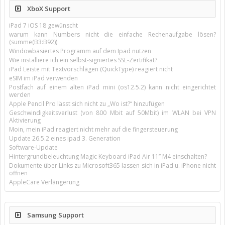
XboX Support
iPad 7 iOS 18 gewünscht
warum kann Numbers nicht die einfache Rechenaufgabe lösen?
(summe(B3:B92))
Windowbasiertes Programm auf dem Ipad nutzen
Wie installiere ich ein selbst-signiertes SSL-Zertifikat?
iPad Leiste mit Textvorschlägen (QuickType) reagiert nicht
eSIM im iPad verwenden
Postfach auf einem alten iPad mini (os12.5.2) kann nicht eingerichtet
werden
Apple Pencil Pro lässt sich nicht zu „Wo ist?“ hinzufügen
Geschwindigkeitsverlust (von 800 Mbit auf 50Mbit) im WLAN bei VPN
Aktivierung
Moin, mein iPad reagiert nicht mehr auf die fingersteuerung
Update 26.5.2 eines ipad 3. Generation
Software-Update
Hintergrundbeleuchtung Magic Keyboard iPad Air 11’’ M4 einschalten?
Dokumente über Links zu Microsoft365 lassen sich in iPad u. iPhone nicht
öffnen
AppleCare Verlängerung
Samsung Support