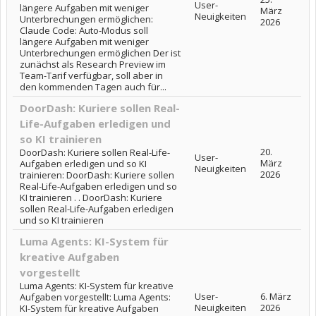
User-
längere Aufgaben mit weniger
März
Neuigkeiten
Unterbrechungen ermöglichen:
2026
Claude Code: Auto-Modus soll
längere Aufgaben mit weniger
Unterbrechungen ermöglichen Der ist
zunächst als Research Preview im
Team-Tarif verfügbar, soll aber in
den kommenden Tagen auch für...
DoorDash: Kuriere sollen Real-
Life-Aufgaben erledigen und
so KI trainieren
20.
DoorDash: Kuriere sollen Real-Life-
User-
März
Aufgaben erledigen und so KI
Neuigkeiten
2026
trainieren: DoorDash: Kuriere sollen
Real-Life-Aufgaben erledigen und so
KI trainieren . . DoorDash: Kuriere
sollen Real-Life-Aufgaben erledigen
und so KI trainieren
Luma Agents: KI-System für
kreative Aufgaben
vorgestellt
Luma Agents: KI-System für kreative
User-
6. März
Aufgaben vorgestellt: Luma Agents:
Neuigkeiten
2026
KI-System für kreative Aufgaben