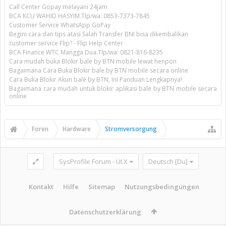
Call Center Gopay melayani 24jam
BCA KCU WAHID HASYIM.Tlp/wa: 0853-7373-7845
Customer Service WhatsApp GoPay
Begini cara dan tips atasi Salah Transfer BNI bisa dikembalikan
customer service Flip? - Flip Help Center
BCA Finance WTC Mangga Dua.Tlp/wa: 0821-816-8235
Cara mudah buka Blokir bale by BTN mobile lewat henpon
Bagaimana Cara Buka Blokir bale by BTN mobile secara online
Cara Buka Blokir Akun balé by BTN, Ini Panduan Lengkapnya!
Bagaimana cara mudah untuk blokir aplikasi bale by BTN mobile secara
online
Foren
Hardware
Stromversorgung
SysProfile Forum - UI.X
Deutsch [Du]
Kontakt
Hilfe
Sitemap
Nutzungsbedingungen
Datenschutzerklärung