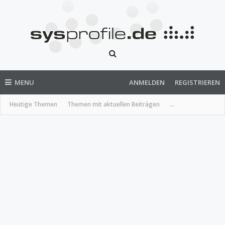
MENU
ANMELDEN
REGISTRIEREN
Heutige Themen
Themen mit aktuellen Beiträgen
...