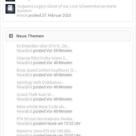
Hogwarts Legacy Ghost of our Love Schwimmkerzen Karte
Standort
Article
posted
27. Februar 2023
Neue Themen
Ex-Entwickler über GTA 6: „Sie...
NewsBot
posted
Vor 39 Minuten
Hisense führt Dolby Vision 2...
NewsBot
posted
Vor 49 Minuten
Bose QuietComfort Kopfhörer (2....
NewsBot
posted
Vor 49 Minuten
Synology stellt DiskStation...
NewsBot
posted
Vor 49 Minuten
Grand Theft Auto VI:...
NewsBot
posted
Vor 49 Minuten
Meta schickt Muse Code als...
NewsBot
posted
Vor 49 Minuten
RTX 50 zum Normalpreis: Nvidia...
NewsBot
posted
Heute um 15:32 Uhr
Repterra: Dino-RTS mit 100.000...
NewsBot
posted
Heute um 15:02 Uhr