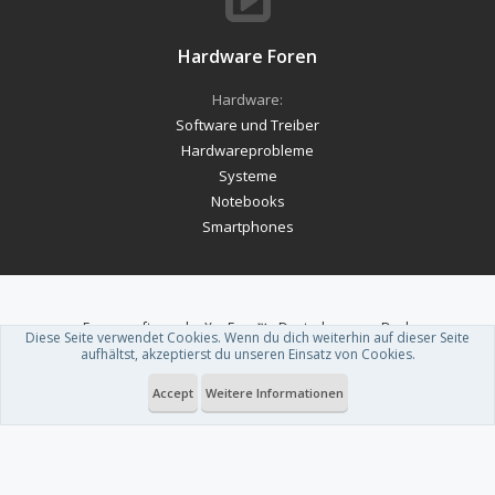
Hardware Foren
Hardware:
Software und Treiber
Hardwareprobleme
Systeme
Notebooks
Smartphones
Forum software by XenForo™
-
Deutsch von xenDach
Diese Seite verwendet Cookies. Wenn du dich weiterhin auf dieser Seite
Theme designed by
ThemeHouse
.
aufhältst, akzeptierst du unseren Einsatz von Cookies.
Accept
Weitere Informationen
Du betrachtest gerade: Was ist die aufgabe von reverse lüfter, ich weiss
nicjt genau wie reverse lüfter...